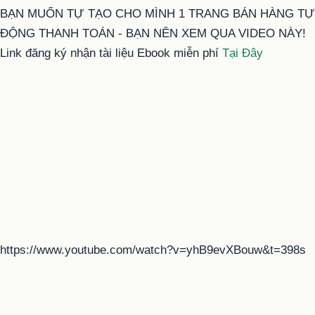
BẠN MUỐN TỰ TẠO CHO MÌNH 1 TRANG BÁN HÀNG TỰ
ĐỘNG THANH TOÁN - BẠN NÊN XEM QUA VIDEO NÀY!
Link đăng ký nhận tài liệu Ebook miễn phí
Tại Đây
https://www.youtube.com/watch?v=yhB9evXBouw&t=398s