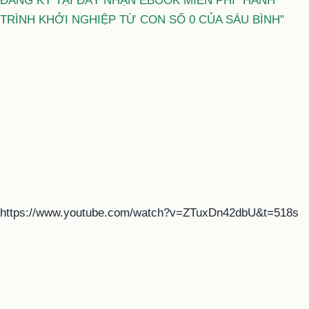
ĐĂNG KÝ TẠI ĐÂY NHẬN EBOOK MIỄN PHÍ "HÀNH
TRÌNH KHỞI NGHIỆP TỪ CON SỐ 0 CỦA SÁU BÌNH"
https://www.youtube.com/watch?v=ZTuxDn42dbU&t=518s