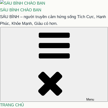
Chuyển
đến
SÁU BÌNH CHÀO BẠN
phần
SÁU BÌNH – người truyền cảm hứng sống Tích Cực, Hạnh
nội
Phúc, Khỏe Mạnh, Giàu có hơn.
dung
Menu
TRANG CHỦ