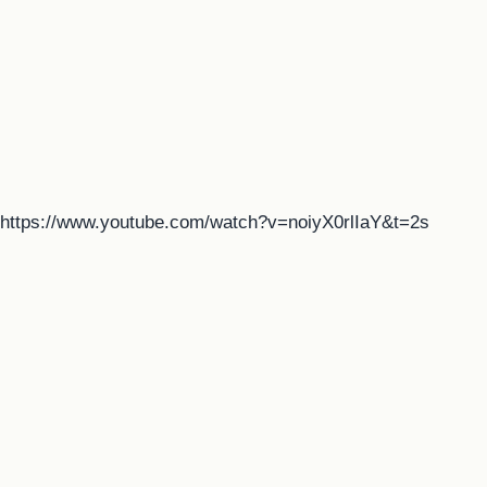
https://www.youtube.com/watch?v=noiyX0rlIaY&t=2s