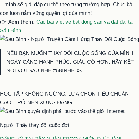
– mình sẽ giải đáp cụ thể theo từng trường hợp. Chúc bà
con luôn nắm vững quyền lợi của mình!
👉
Xem thêm:
Các bài viết về bất động sản và đất đai tại
Sáu Bình
NẾU BẠN MUỐN THAY ĐỔI CUỘC SỐNG CỦA MÌNH
NGÀY CÀNG HẠNH PHÚC, GIÀU CÓ HƠN, HÃY KẾT
NỐI VỚI SÁU NHÉ #6BINHBDS
HỌC TẬP KHÔNG NGỪNG, LỰA CHỌN TIÊU CHUẨN
CAO, TRỞ NÊN XỨNG ĐÁNG
Người Thầy thay đổi cuộc đời