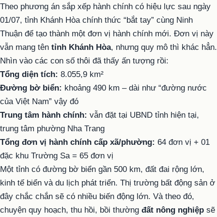
Theo phương án sắp xếp hành chính có hiệu lực sau ngày
01/07, tỉnh Khánh Hòa chính thức “bắt tay” cùng Ninh
Thuận để tạo thành một đơn vị hành chính mới. Đơn vị này
vẫn mang tên
tỉnh Khánh Hòa
, nhưng quy mô thì khác hẳn.
Nhìn vào các con số thôi đã thấy ấn tượng rồi:
Tổng diện tích:
8.055,9 km²
Đường bờ biển:
khoảng 490 km – dài như “đường nước
của Việt Nam” vậy đó
Trung tâm hành chính:
vẫn đặt tại UBND tỉnh hiện tại,
trung tâm phường Nha Trang
Tổng đơn vị hành chính cấp xã/phường:
64 đơn vị + 01
đặc khu Trường Sa = 65 đơn vị
Một tỉnh có đường bờ biển gần 500 km, đất đai rộng lớn,
kinh tế biển và du lịch phát triển. Thị trường bất động sản ở
đây chắc chắn sẽ có nhiều biến động lớn. Và theo đó,
chuyện quy hoạch, thu hồi, bồi thường
đất nông nghiệp
sẽ