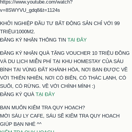
https://www.youtube.com/watch?
v=8SWYVU_gdq8&t=1124s
KHỞI NGHIỆP ĐẦU TƯ BẤT ĐỘNG SẢN CHỈ VỚI 99
TRIỆU/1000M2.
ĐĂNG KÝ NHẬN THÔNG TIN
TẠI ĐÂY
ĐĂNG KÝ NHẬN QUÀ TẶNG VOUCHER 10 TRIỆU ĐỒNG
VÀ DU LỊCH MIỄN PHÍ TẠI KHU HOMESTAY CỦA SÁU
BÌNH TẠI VÙNG ĐẤT KHÁNH HÒA, NƠI BẠN ĐƯỢC VỀ
VỚI THIÊN NHIÊN, NƠI CÓ BIỂN, CÓ THÁC LẠNH, CÓ
SUỐI, CÓ RỪNG. VỀ VỚI CHÍNH MÌNH :)
ĐĂNG KÝ QUÀ
TẠI ĐÂY
BẠN MUỐN KIỂM TRA QUY HOẠCH?
MỜI SÁU LY CAFE, SÁU SẼ KIỂM TRA QUY HOẠCH
GIÚP BẠN NHÉ ^^