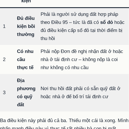
kiện
Phải là người sử dụng đất hợp pháp
Đủ điều
theo Điều 95 – tức là đã có
sổ đỏ
hoặc
1
kiện bồi
đủ điều kiện cấp sổ đỏ tại thời điểm bị
thường
thu hồi
Có nhu
Phải nộp Đơn đề nghị nhận đất ở hoặc
2
cầu
nhà ở tái định cư – không nộp là coi
thực tế
như không có nhu cầu
Địa
phương
Nơi thu hồi đất phải có sẵn quỹ đất ở
3
có quỹ
hoặc nhà ở để bố trí tái định cư
đất
Ba điều kiện này phải đủ cả ba. Thiếu một cái là xong. Mình
nhấn mạnh điều này vì thực tế rất nhiều bà con bị mất