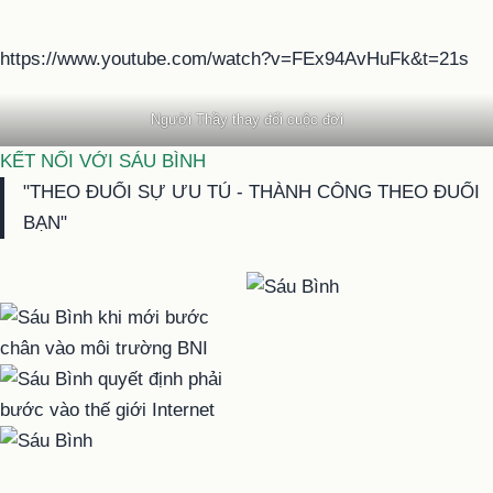
https://www.youtube.com/watch?v=FEx94AvHuFk&t=21s
Người Thầy thay đổi cuộc đời
KẾT NỐI VỚI SÁU BÌNH
"THEO ĐUỔI SỰ ƯU TÚ - THÀNH CÔNG THEO ĐUỔI
BẠN"