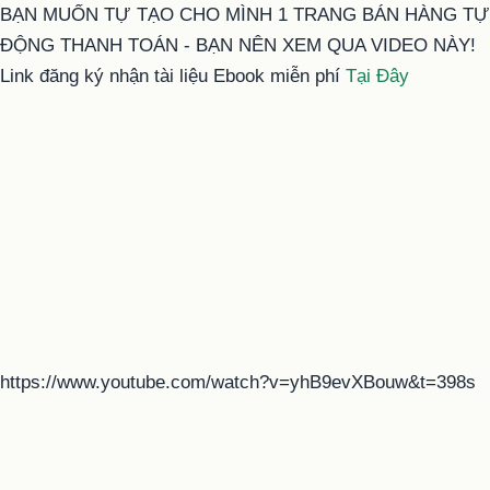
BẠN MUỐN TỰ TẠO CHO MÌNH 1 TRANG BÁN HÀNG TỰ
ĐỘNG THANH TOÁN - BẠN NÊN XEM QUA VIDEO NÀY!
Link đăng ký nhận tài liệu Ebook miễn phí
Tại Đây
https://www.youtube.com/watch?v=yhB9evXBouw&t=398s