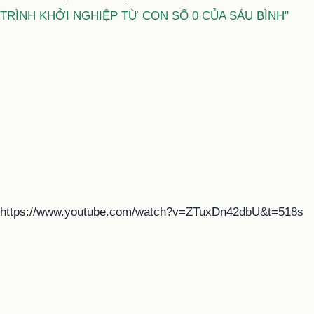
TRÌNH KHỞI NGHIỆP TỪ CON SỐ 0 CỦA SÁU BÌNH"
https://www.youtube.com/watch?v=ZTuxDn42dbU&t=518s