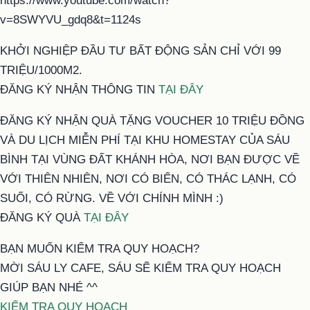
https://www.youtube.com/watch?
v=8SWYVU_gdq8&t=1124s
KHỞI NGHIỆP ĐẦU TƯ BẤT ĐỘNG SẢN CHỈ VỚI 99
TRIỆU/1000M2.
ĐĂNG KÝ NHẬN THÔNG TIN
TẠI ĐÂY
ĐĂNG KÝ NHẬN QUÀ TẶNG VOUCHER 10 TRIỆU ĐỒNG
VÀ DU LỊCH MIỄN PHÍ TẠI KHU HOMESTAY CỦA SÁU
BÌNH TẠI VÙNG ĐẤT KHÁNH HÒA, NƠI BẠN ĐƯỢC VỀ
VỚI THIÊN NHIÊN, NƠI CÓ BIỂN, CÓ THÁC LẠNH, CÓ
SUỐI, CÓ RỪNG. VỀ VỚI CHÍNH MÌNH :)
ĐĂNG KÝ QUÀ
TẠI ĐÂY
BẠN MUỐN KIỂM TRA QUY HOẠCH?
MỜI SÁU LY CAFE, SÁU SẼ KIỂM TRA QUY HOẠCH
GIÚP BẠN NHÉ ^^
KIỂM TRA QUY HOẠCH