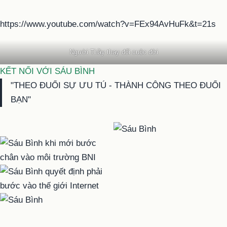
https://www.youtube.com/watch?v=FEx94AvHuFk&t=21s
Người Thầy thay đổi cuộc đời
KẾT NỐI VỚI SÁU BÌNH
"THEO ĐUỔI SỰ ƯU TÚ - THÀNH CÔNG THEO ĐUỔI
BẠN"