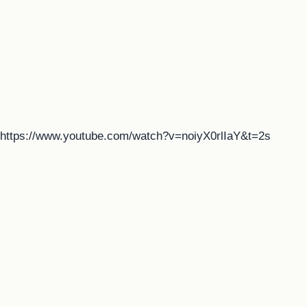
https://www.youtube.com/watch?v=noiyX0rlIaY&t=2s