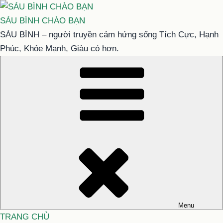
Chuyển
đến
SÁU BÌNH CHÀO BẠN
phần
SÁU BÌNH – người truyền cảm hứng sống Tích Cực, Hạnh
nội
Phúc, Khỏe Mạnh, Giàu có hơn.
dung
Menu
TRANG CHỦ