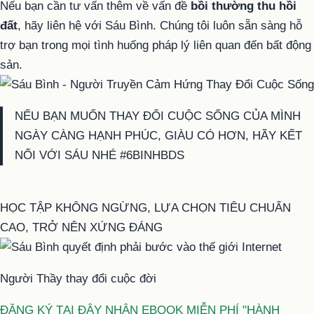
Nếu bạn cần tư vấn thêm về vấn đề
bồi thường thu hồi
đất
, hãy liên hệ với Sáu Bình. Chúng tôi luôn sẵn sàng hỗ
trợ bạn trong mọi tình huống pháp lý liên quan đến bất động
sản.
NẾU BẠN MUỐN THAY ĐỔI CUỘC SỐNG CỦA MÌNH
NGÀY CÀNG HẠNH PHÚC, GIÀU CÓ HƠN, HÃY KẾT
NỐI VỚI SÁU NHÉ #6BINHBDS
HỌC TẬP KHÔNG NGỪNG, LỰA CHỌN TIÊU CHUẨN
CAO, TRỞ NÊN XỨNG ĐÁNG
Người Thầy thay đổi cuộc đời
ĐĂNG KÝ TẠI ĐÂY NHẬN EBOOK MIỄN PHÍ "HÀNH