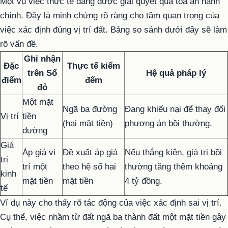
Một vụ việc thực tế đang được giải quyết qua tòa án hành
chính. Đây là minh chứng rõ ràng cho tầm quan trọng của
việc xác định đúng vị trí đất. Bảng so sánh dưới đây sẽ làm
rõ vấn đề.
Ghi nhận
Đặc
Thực tế kiểm
trên Sổ
Hệ quả pháp lý
điểm
đếm
đỏ
Một mặt
Ngã ba đường
Đang khiếu nại để thay đổi
Vị trí
tiền
(hai mặt tiền)
phương án bồi thường.
đường
Giá
Áp giá vị
Đề xuất áp giá
Nếu thắng kiện, giá trị bồi
trị
trí một
theo hệ số hai
thường tăng thêm khoảng
kinh
mặt tiền
mặt tiền
4 tỷ đồng.
tế
Ví dụ này cho thấy rõ tác động của việc xác định sai vị trí.
Cụ thể, việc nhầm từ đất ngã ba thành đất một mặt tiền gây