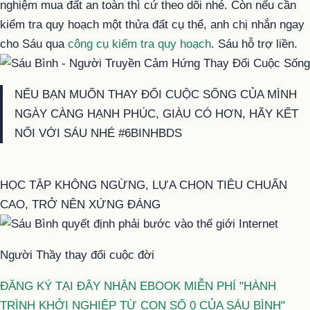
nghiệm mua đất an toàn thì cứ theo dõi nhé. Còn nếu cần
kiểm tra quy hoạch một thửa đất cụ thể, anh chị nhắn ngay
cho Sáu qua
công cụ kiểm tra quy hoạch
. Sáu hỗ trợ liền.
NẾU BẠN MUỐN THAY ĐỔI CUỘC SỐNG CỦA MÌNH
NGÀY CÀNG HẠNH PHÚC, GIÀU CÓ HƠN, HÃY KẾT
NỐI VỚI SÁU NHÉ #6BINHBDS
HỌC TẬP KHÔNG NGỪNG, LỰA CHỌN TIÊU CHUẨN
CAO, TRỞ NÊN XỨNG ĐÁNG
Người Thầy thay đổi cuộc đời
ĐĂNG KÝ TẠI ĐÂY NHẬN EBOOK MIỄN PHÍ "HÀNH
TRÌNH KHỞI NGHIỆP TỪ CON SỐ 0 CỦA SÁU BÌNH"