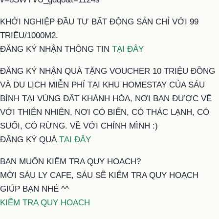
KHỞI NGHIỆP ĐẦU TƯ BẤT ĐỘNG SẢN CHỈ VỚI 99
TRIỆU/1000M2.
ĐĂNG KÝ NHẬN THÔNG TIN
TẠI ĐÂY
ĐĂNG KÝ NHẬN QUÀ TẶNG VOUCHER 10 TRIỆU ĐỒNG
VÀ DU LỊCH MIỄN PHÍ TẠI KHU HOMESTAY CỦA SÁU
BÌNH TẠI VÙNG ĐẤT KHÁNH HÒA, NƠI BẠN ĐƯỢC VỀ
VỚI THIÊN NHIÊN, NƠI CÓ BIỂN, CÓ THÁC LẠNH, CÓ
SUỐI, CÓ RỪNG. VỀ VỚI CHÍNH MÌNH :)
ĐĂNG KÝ QUÀ
TẠI ĐÂY
BẠN MUỐN KIỂM TRA QUY HOẠCH?
MỜI SÁU LY CAFE, SÁU SẼ KIỂM TRA QUY HOẠCH
GIÚP BẠN NHÉ ^^
KIỂM TRA QUY HOẠCH