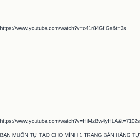
https://www.youtube.com/watch?v=o41r84GfiGs&t=3s
https://www.youtube.com/watch?v=HiMzBw4yHLA&t=7102s
BẠN MUỐN TỰ TẠO CHO MÌNH 1 TRANG BÁN HÀNG TỰ