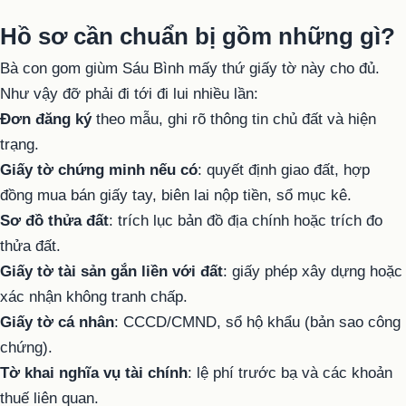
Hồ sơ cần chuẩn bị gồm những gì?
Bà con gom giùm Sáu Bình mấy thứ giấy tờ này cho đủ.
Như vậy đỡ phải đi tới đi lui nhiều lần:
Đơn đăng ký
theo mẫu, ghi rõ thông tin chủ đất và hiện
trạng.
Giấy tờ chứng minh nếu có
: quyết định giao đất, hợp
đồng mua bán giấy tay, biên lai nộp tiền, sổ mục kê.
Sơ đồ thửa đất
: trích lục bản đồ địa chính hoặc trích đo
thửa đất.
Giấy tờ tài sản gắn liền với đất
: giấy phép xây dựng hoặc
xác nhận không tranh chấp.
Giấy tờ cá nhân
: CCCD/CMND, sổ hộ khẩu (bản sao công
chứng).
Tờ khai nghĩa vụ tài chính
: lệ phí trước bạ và các khoản
thuế liên quan.