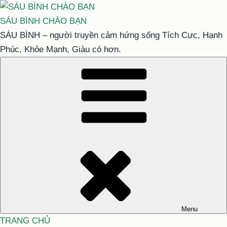
Chuyển
đến
SÁU BÌNH CHÀO BẠN
phần
SÁU BÌNH – người truyền cảm hứng sống Tích Cực, Hạnh
nội
Phúc, Khỏe Mạnh, Giàu có hơn.
dung
Menu
TRANG CHỦ