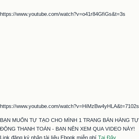
https://www.youtube.com/watch?v=o41r84GfiGs&t=3s
https://www.youtube.com/watch?v=HiMzBw4yHLA&t=7102s
BẠN MUỐN TỰ TẠO CHO MÌNH 1 TRANG BÁN HÀNG TỰ
ĐỘNG THANH TOÁN - BẠN NÊN XEM QUA VIDEO NÀY!
Link đăng ký nhận tài liệu Ebook miễn phí
Tại Đây