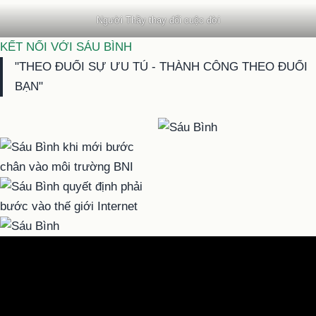
Người Thầy thay đổi cuộc đời
KẾT NỐI VỚI SÁU BÌNH
"THEO ĐUỔI SỰ ƯU TÚ - THÀNH CÔNG THEO ĐUỔI
BẠN"