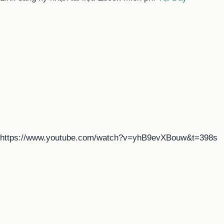
https://www.youtube.com/watch?v=yhB9evXBouw&t=398s