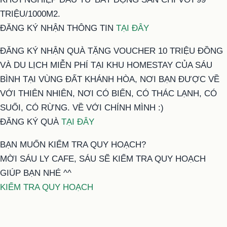
TRIỆU/1000M2.
ĐĂNG KÝ NHẬN THÔNG TIN
TẠI ĐÂY
ĐĂNG KÝ NHẬN QUÀ TẶNG VOUCHER 10 TRIỆU ĐỒNG
VÀ DU LỊCH MIỄN PHÍ TẠI KHU HOMESTAY CỦA SÁU
BÌNH TẠI VÙNG ĐẤT KHÁNH HÒA, NƠI BẠN ĐƯỢC VỀ
VỚI THIÊN NHIÊN, NƠI CÓ BIỂN, CÓ THÁC LẠNH, CÓ
SUỐI, CÓ RỪNG. VỀ VỚI CHÍNH MÌNH :)
ĐĂNG KÝ QUÀ
TẠI ĐÂY
BẠN MUỐN KIỂM TRA QUY HOẠCH?
MỜI SÁU LY CAFE, SÁU SẼ KIỂM TRA QUY HOẠCH
GIÚP BẠN NHÉ ^^
KIỂM TRA QUY HOẠCH