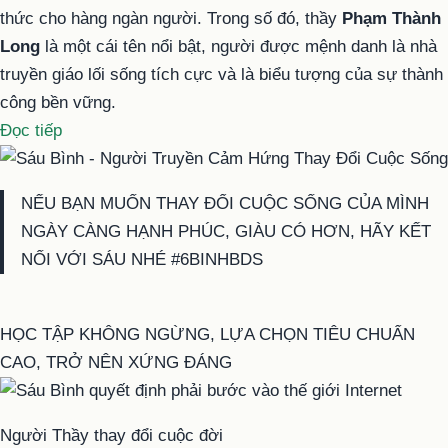
thức cho hàng ngàn người. Trong số đó, thầy
Phạm Thành
Long
là một cái tên nổi bật, người được mệnh danh là nhà
truyền giáo lối sống tích cực và là biểu tượng của sự thành
công bền vững.
“Phạm
Đọc tiếp
Thành
Long
NẾU BẠN MUỐN THAY ĐỔI CUỘC SỐNG CỦA MÌNH
là
NGÀY CÀNG HẠNH PHÚC, GIÀU CÓ HƠN, HÃY KẾT
nhà
NỐI VỚI SÁU NHÉ #6BINHBDS
Truyền
Giáo
Lối
HỌC TẬP KHÔNG NGỪNG, LỰA CHỌN TIÊU CHUẨN
Sống
CAO, TRỞ NÊN XỨNG ĐÁNG
Tích
Cực”
Người Thầy thay đổi cuộc đời