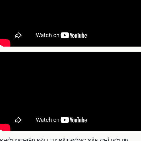
KHỞI NGHIỆP ĐẦU TƯ BẤT ĐỘNG SẢN CHỈ VỚI 99