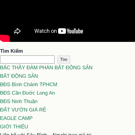
Tìm Kiếm
Tìm
BẬC THẦY ĐÀM PHÁN BẤT ĐỘNG SẢN
BẤT ĐỘNG SẢN
BĐS Bình Chánh TPHCM
BĐS Cần Đước Long An
BĐS Ninh Thuận
ĐẤT VƯỜN GIÁ RẺ
EAGLE CAMP
GIỚI THIỆU