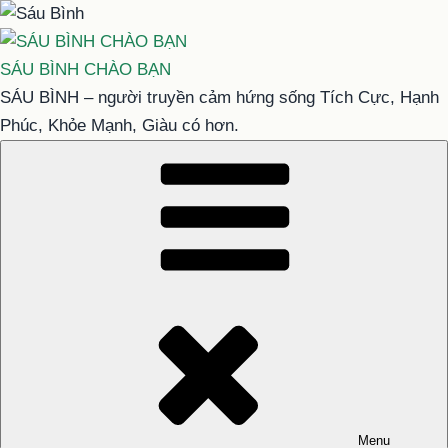
Chuyển
đến
phần
SÁU BÌNH CHÀO BẠN
nội
SÁU BÌNH – người truyền cảm hứng sống Tích Cực, Hạnh
dung
Phúc, Khỏe Mạnh, Giàu có hơn.
Menu