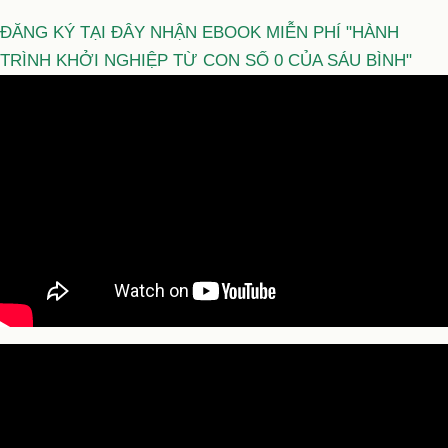
ĐĂNG KÝ TẠI ĐÂY NHẬN EBOOK MIỄN PHÍ "HÀNH
TRÌNH KHỞI NGHIỆP TỪ CON SỐ 0 CỦA SÁU BÌNH"