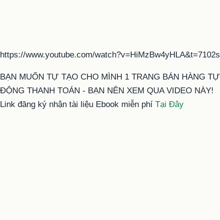
https://www.youtube.com/watch?v=HiMzBw4yHLA&t=7102s
BẠN MUỐN TỰ TẠO CHO MÌNH 1 TRANG BÁN HÀNG TỰ
ĐỘNG THANH TOÁN - BẠN NÊN XEM QUA VIDEO NÀY!
Link đăng ký nhận tài liệu Ebook miễn phí
Tại Đây