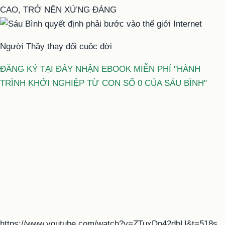
CAO, TRỞ NÊN XỨNG ĐÁNG
Người Thầy thay đổi cuộc đời
ĐĂNG KÝ TẠI ĐÂY NHẬN EBOOK MIỄN PHÍ "HÀNH
TRÌNH KHỞI NGHIỆP TỪ CON SỐ 0 CỦA SÁU BÌNH"
https://www.youtube.com/watch?v=ZTuxDn42dbU&t=518s