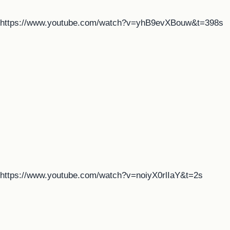
https://www.youtube.com/watch?v=yhB9evXBouw&t=398s
https://www.youtube.com/watch?v=noiyX0rlIaY&t=2s