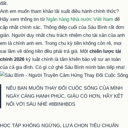
đất.
Anh em muốn tham khảo lãi suất điều hành chính thức?
Hãy xem thông tin từ
Ngân hàng Nhà nước Việt Nam
để
cập nhật chính xác. Thông điệp cuối của Sáu Bình rất đơn
giản. Người duy nhất chịu trách nhiệm cho tài sản của anh
em là chính anh em. Trong chu kỳ tiền không còn rẻ, mọi
sai lầm về dòng tiền đều phải trả giá. Một
chiến lược tài
chính 2026
kỷ luật chính là tấm khiên bảo vệ sự an toàn
của cả gia đình. Có gì cứ ghé Sáu Bình mình bàn tiếp nha!
NẾU BẠN MUỐN THAY ĐỔI CUỘC SỐNG CỦA MÌNH
NGÀY CÀNG HẠNH PHÚC, GIÀU CÓ HƠN, HÃY KẾT
NỐI VỚI SÁU NHÉ #6BINHBDS
HỌC TẬP KHÔNG NGỪNG, LỰA CHỌN TIÊU CHUẨN