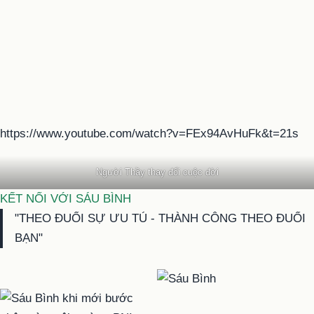
https://www.youtube.com/watch?v=FEx94AvHuFk&t=21s
Người Thầy thay đổi cuộc đời
KẾT NỐI VỚI SÁU BÌNH
"THEO ĐUỔI SỰ ƯU TÚ - THÀNH CÔNG THEO ĐUỔI
BẠN"