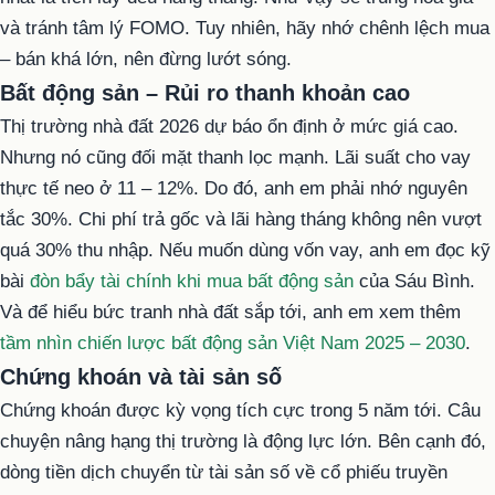
và tránh tâm lý FOMO. Tuy nhiên, hãy nhớ chênh lệch mua
– bán khá lớn, nên đừng lướt sóng.
Bất động sản – Rủi ro thanh khoản cao
Thị trường nhà đất 2026 dự báo ổn định ở mức giá cao.
Nhưng nó cũng đối mặt thanh lọc mạnh. Lãi suất cho vay
thực tế neo ở 11 – 12%. Do đó, anh em phải nhớ nguyên
tắc 30%. Chi phí trả gốc và lãi hàng tháng không nên vượt
quá 30% thu nhập. Nếu muốn dùng vốn vay, anh em đọc kỹ
bài
đòn bẩy tài chính khi mua bất động sản
của Sáu Bình.
Và để hiểu bức tranh nhà đất sắp tới, anh em xem thêm
tầm nhìn chiến lược bất động sản Việt Nam 2025 – 2030
.
Chứng khoán và tài sản số
Chứng khoán được kỳ vọng tích cực trong 5 năm tới. Câu
chuyện nâng hạng thị trường là động lực lớn. Bên cạnh đó,
dòng tiền dịch chuyển từ tài sản số về cổ phiếu truyền