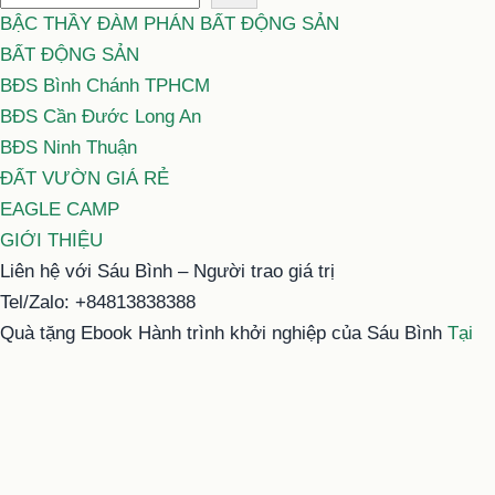
BẬC THẦY ĐÀM PHÁN BẤT ĐỘNG SẢN
BẤT ĐỘNG SẢN
BĐS Bình Chánh TPHCM
BĐS Cần Đước Long An
BĐS Ninh Thuận
ĐẤT VƯỜN GIÁ RẺ
EAGLE CAMP
GIỚI THIỆU
Liên hệ với Sáu Bình – Người trao giá trị
Tel/Zalo: +84813838388
Quà tặng Ebook Hành trình khởi nghiệp của Sáu Bình
Tại
đây
Email: typhu@saubinh.com hoặc 6binhbds@gmail.com
Facebook:
Sáu Bình – Người trao giá trị
Youtube:
Sáu Bình
Tiktok:
Sáu Bình