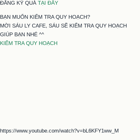
ĐĂNG KÝ QUÀ
TẠI ĐÂY
BẠN MUỐN KIỂM TRA QUY HOẠCH?
MỜI SÁU LY CAFE, SÁU SẼ KIỂM TRA QUY HOẠCH
GIÚP BẠN NHÉ ^^
KIỂM TRA QUY HOẠCH
https://www.youtube.com/watch?v=bL6KFY1ww_M