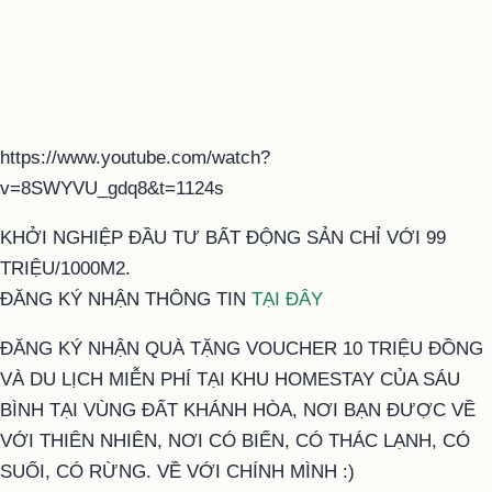
https://www.youtube.com/watch?
v=8SWYVU_gdq8&t=1124s
KHỞI NGHIỆP ĐẦU TƯ BẤT ĐỘNG SẢN CHỈ VỚI 99
TRIỆU/1000M2.
ĐĂNG KÝ NHẬN THÔNG TIN
TẠI ĐÂY
ĐĂNG KÝ NHẬN QUÀ TẶNG VOUCHER 10 TRIỆU ĐỒNG
VÀ DU LỊCH MIỄN PHÍ TẠI KHU HOMESTAY CỦA SÁU
BÌNH TẠI VÙNG ĐẤT KHÁNH HÒA, NƠI BẠN ĐƯỢC VỀ
VỚI THIÊN NHIÊN, NƠI CÓ BIỂN, CÓ THÁC LẠNH, CÓ
SUỐI, CÓ RỪNG. VỀ VỚI CHÍNH MÌNH :)