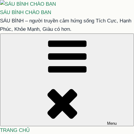
Chuyển
đến
SÁU BÌNH CHÀO BẠN
phần
SÁU BÌNH – người truyền cảm hứng sống Tích Cực, Hạnh
nội
Phúc, Khỏe Mạnh, Giàu có hơn.
dung
Menu
TRANG CHỦ