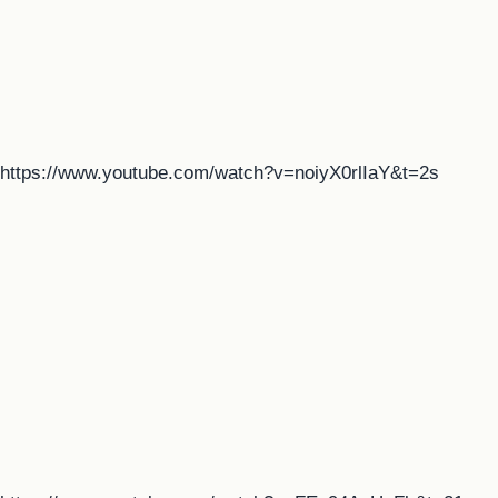
https://www.youtube.com/watch?v=noiyX0rlIaY&t=2s