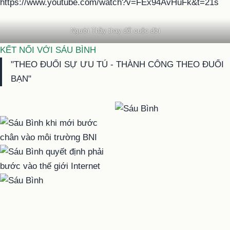
https://www.youtube.com/watch?v=FEx94AvHuFk&t=21s
Người Thầy thay đổi cuộc đời
KẾT NỐI VỚI SÁU BÌNH
"THEO ĐUỔI SỰ ƯU TÚ - THÀNH CÔNG THEO ĐUỔI
BẠN"