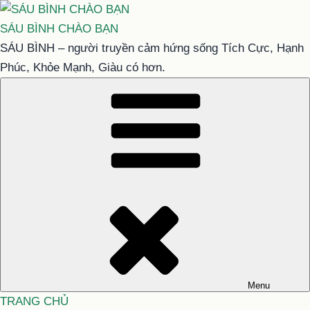
Chuyển
đến
SÁU BÌNH CHÀO BẠN
phần
SÁU BÌNH – người truyền cảm hứng sống Tích Cực, Hạnh
nội
Phúc, Khỏe Mạnh, Giàu có hơn.
dung
Menu
TRANG CHỦ