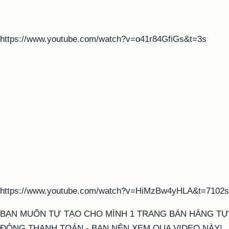
https://www.youtube.com/watch?v=o41r84GfiGs&t=3s
https://www.youtube.com/watch?v=HiMzBw4yHLA&t=7102s
BẠN MUỐN TỰ TẠO CHO MÌNH 1 TRANG BÁN HÀNG TỰ
ĐỘNG THANH TOÁN - BẠN NÊN XEM QUA VIDEO NÀY!