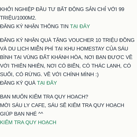
KHỞI NGHIỆP ĐẦU TƯ BẤT ĐỘNG SẢN CHỈ VỚI 99
TRIỆU/1000M2.
ĐĂNG KÝ NHẬN THÔNG TIN
TẠI ĐÂY
ĐĂNG KÝ NHẬN QUÀ TẶNG VOUCHER 10 TRIỆU ĐỒNG
VÀ DU LỊCH MIỄN PHÍ TẠI KHU HOMESTAY CỦA SÁU
BÌNH TẠI VÙNG ĐẤT KHÁNH HÒA, NƠI BẠN ĐƯỢC VỀ
VỚI THIÊN NHIÊN, NƠI CÓ BIỂN, CÓ THÁC LẠNH, CÓ
SUỐI, CÓ RỪNG. VỀ VỚI CHÍNH MÌNH :)
ĐĂNG KÝ QUÀ
TẠI ĐÂY
BẠN MUỐN KIỂM TRA QUY HOẠCH?
MỜI SÁU LY CAFE, SÁU SẼ KIỂM TRA QUY HOẠCH
GIÚP BẠN NHÉ ^^
KIỂM TRA QUY HOẠCH