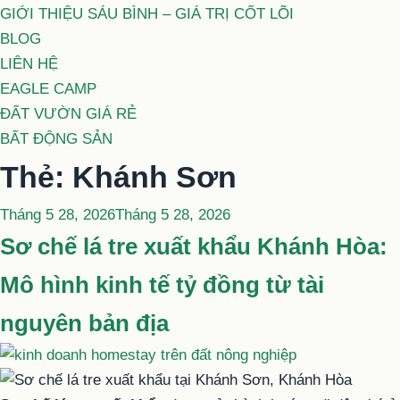
GIỚI THIỆU SÁU BÌNH – GIÁ TRỊ CỐT LÕI
BLOG
LIÊN HỆ
EAGLE CAMP
ĐẤT VƯỜN GIÁ RẺ
BẤT ĐỘNG SẢN
Thẻ:
Khánh Sơn
Đăng
Tháng 5 28, 2026
Tháng 5 28, 2026
trong
Sơ chế lá tre xuất khẩu Khánh Hòa:
Mô hình kinh tế tỷ đồng từ tài
nguyên bản địa