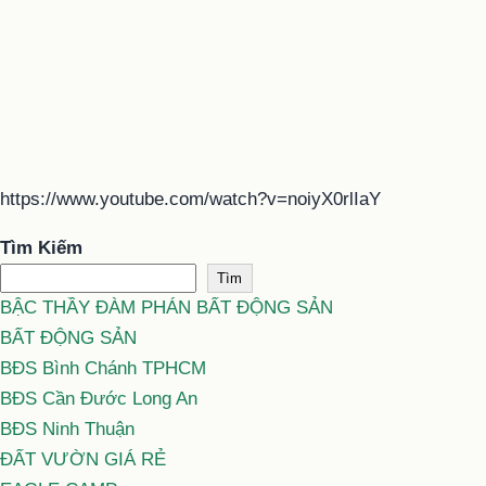
https://www.youtube.com/watch?v=noiyX0rlIaY
Tìm Kiếm
Tìm
BẬC THẦY ĐÀM PHÁN BẤT ĐỘNG SẢN
BẤT ĐỘNG SẢN
BĐS Bình Chánh TPHCM
BĐS Cần Đước Long An
BĐS Ninh Thuận
ĐẤT VƯỜN GIÁ RẺ