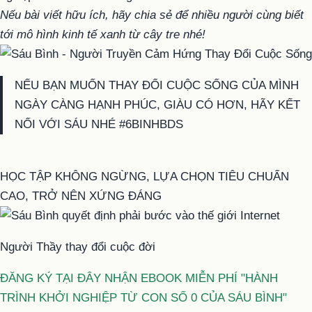
Nếu bài viết hữu ích, hãy chia sẻ để nhiều người cùng biết
tới mô hình kinh tế xanh từ cây tre nhé!
NẾU BẠN MUỐN THAY ĐỔI CUỘC SỐNG CỦA MÌNH
NGÀY CÀNG HẠNH PHÚC, GIÀU CÓ HƠN, HÃY KẾT
NỐI VỚI SÁU NHÉ #6BINHBDS
HỌC TẬP KHÔNG NGỪNG, LỰA CHỌN TIÊU CHUẨN
CAO, TRỞ NÊN XỨNG ĐÁNG
Người Thầy thay đổi cuộc đời
ĐĂNG KÝ TẠI ĐÂY NHẬN EBOOK MIỄN PHÍ "HÀNH
TRÌNH KHỞI NGHIỆP TỪ CON SỐ 0 CỦA SÁU BÌNH"