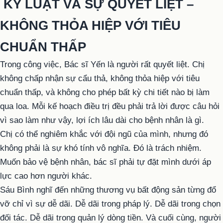
KỶ LUẬT VÀ SỰ QUYẾT LIỆT –
KHÔNG THỎA HIỆP VỚI TIÊU
CHUẨN THẤP
Trong công việc, Bác sĩ Yến là người rất quyết liệt. Chị
không chấp nhận sự cẩu thả, không thỏa hiệp với tiêu
chuẩn thấp, và không cho phép bất kỳ chi tiết nào bị làm
qua loa. Mỗi kế hoạch điều trị đều phải trả lời được câu hỏi
vì sao làm như vậy, lợi ích lâu dài cho bệnh nhân là gì.
Chị có thể nghiêm khắc với đội ngũ của mình, nhưng đó
không phải là sự khó tính vô nghĩa. Đó là trách nhiệm.
Muốn bảo vệ bệnh nhân, bác sĩ phải tự đặt mình dưới áp
lực cao hơn người khác.
Sáu Bình nghĩ đến những thương vụ bất động sản từng đổ
vỡ chỉ vì sự dễ dãi. Dễ dãi trong pháp lý. Dễ dãi trong chọn
đối tác. Dễ dãi trong quản lý dòng tiền. Và cuối cùng, người