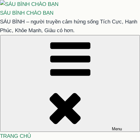
Chuyển
đến
SÁU BÌNH CHÀO BẠN
phần
SÁU BÌNH – người truyền cảm hứng sống Tích Cực, Hạnh
nội
Phúc, Khỏe Mạnh, Giàu có hơn.
dung
Menu
TRANG CHỦ