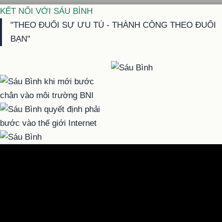
KẾT NỐI VỚI SÁU BÌNH
"THEO ĐUỔI SỰ ƯU TÚ - THÀNH CÔNG THEO ĐUỔI
BẠN"