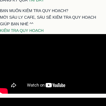
ĐĂNG KÝ QUÀ
TẠI ĐÂY
BẠN MUỐN KIỂM TRA QUY HOẠCH?
MỜI SÁU LY CAFE, SÁU SẼ KIỂM TRA QUY HOẠCH
GIÚP BẠN NHÉ ^^
KIỂM TRA QUY HOẠCH