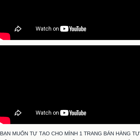
BẠN MUỐN TỰ TẠO CHO MÌNH 1 TRANG BÁN HÀNG TỰ