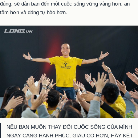
đúng, sẽ dẫn bạn đến một cuộc sống vững vàng hơn, an
tâm hơn và đáng tự hào hơn.
NẾU BẠN MUỐN THAY ĐỔI CUỘC SỐNG CỦA MÌNH
NGÀY CÀNG HẠNH PHÚC, GIÀU CÓ HƠN, HÃY KẾT