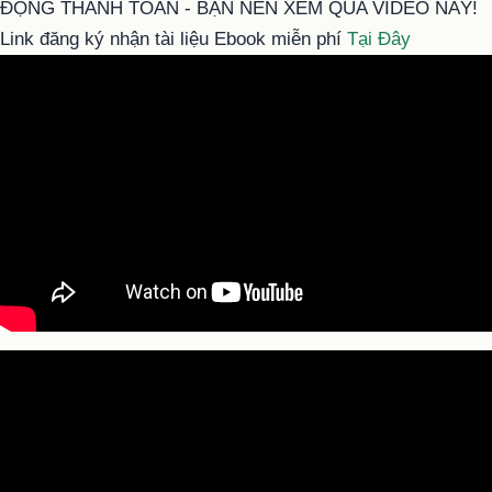
ĐỘNG THANH TOÁN - BẠN NÊN XEM QUA VIDEO NÀY!
Link đăng ký nhận tài liệu Ebook miễn phí
Tại Đây