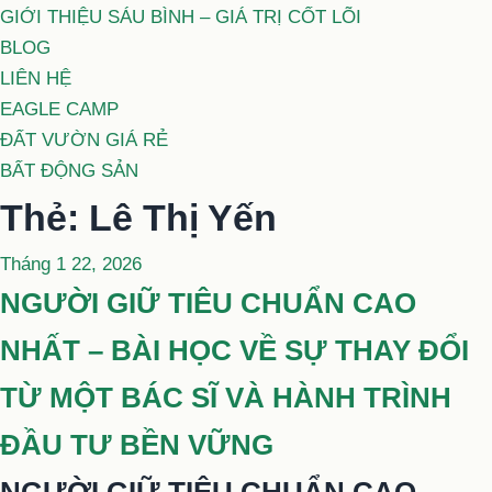
GIỚI THIỆU SÁU BÌNH – GIÁ TRỊ CỐT LÕI
BLOG
LIÊN HỆ
EAGLE CAMP
ĐẤT VƯỜN GIÁ RẺ
BẤT ĐỘNG SẢN
Thẻ:
Lê Thị Yến
Đăng
Tháng 1 22, 2026
trong
NGƯỜI GIỮ TIÊU CHUẨN CAO
NHẤT – BÀI HỌC VỀ SỰ THAY ĐỔI
TỪ MỘT BÁC SĨ VÀ HÀNH TRÌNH
ĐẦU TƯ BỀN VỮNG