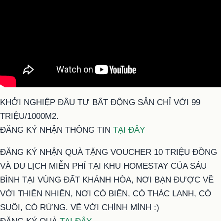
KHỞI NGHIỆP ĐẦU TƯ BẤT ĐỘNG SẢN CHỈ VỚI 99
TRIỆU/1000M2.
ĐĂNG KÝ NHẬN THÔNG TIN
TẠI ĐÂY
ĐĂNG KÝ NHẬN QUÀ TẶNG VOUCHER 10 TRIỆU ĐỒNG
VÀ DU LỊCH MIỄN PHÍ TẠI KHU HOMESTAY CỦA SÁU
BÌNH TẠI VÙNG ĐẤT KHÁNH HÒA, NƠI BẠN ĐƯỢC VỀ
VỚI THIÊN NHIÊN, NƠI CÓ BIỂN, CÓ THÁC LẠNH, CÓ
SUỐI, CÓ RỪNG. VỀ VỚI CHÍNH MÌNH :)