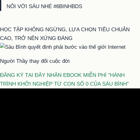
NỐI VỚI SÁU NHÉ #6BINHBDS
HỌC TẬP KHÔNG NGỪNG, LỰA CHỌN TIÊU CHUẨN
CAO, TRỞ NÊN XỨNG ĐÁNG
Người Thầy thay đổi cuộc đời
ĐĂNG KÝ TẠI ĐÂY NHẬN EBOOK MIỄN PHÍ "HÀNH
TRÌNH KHỞI NGHIỆP TỪ CON SỐ 0 CỦA SÁU BÌNH"