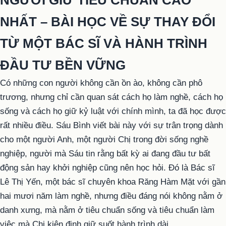
NGƯỜI GIỮ TIÊU CHUẨN CAO
NHẤT – BÀI HỌC VỀ SỰ THAY ĐỔI
TỪ MỘT BÁC SĨ VÀ HÀNH TRÌNH
ĐẦU TƯ BỀN VỮNG
Có những con người không cần ồn ào, không cần phô
trương, nhưng chỉ cần quan sát cách họ làm nghề, cách họ
sống và cách họ giữ kỷ luật với chính mình, ta đã học được
rất nhiều điều. Sáu Bình viết bài này với sự trân trọng dành
cho một người Anh, một người Chị trong đời sống nghề
nghiệp, người mà Sáu tin rằng bất kỳ ai đang đầu tư bất
động sản hay khởi nghiệp cũng nên học hỏi. Đó là Bác sĩ
Lê Thị Yến, một bác sĩ chuyên khoa Răng Hàm Mặt với gần
hai mươi năm làm nghề, nhưng điều đáng nói không nằm ở
danh xưng, mà nằm ở tiêu chuẩn sống và tiêu chuẩn làm
việc mà Chị kiên định giữ suốt hành trình dài.