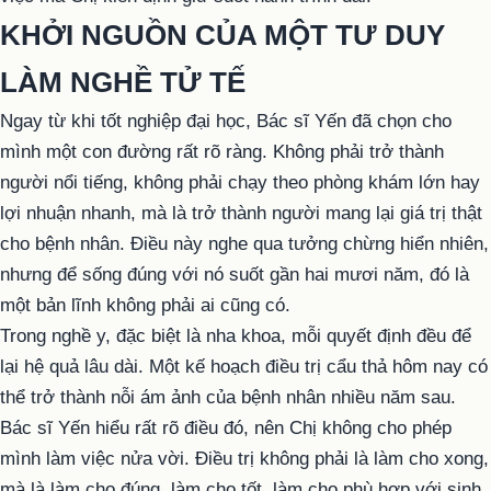
KHỞI NGUỒN CỦA MỘT TƯ DUY
LÀM NGHỀ TỬ TẾ
Ngay từ khi tốt nghiệp đại học, Bác sĩ Yến đã chọn cho
mình một con đường rất rõ ràng. Không phải trở thành
người nổi tiếng, không phải chạy theo phòng khám lớn hay
lợi nhuận nhanh, mà là trở thành người mang lại giá trị thật
cho bệnh nhân. Điều này nghe qua tưởng chừng hiển nhiên,
nhưng để sống đúng với nó suốt gần hai mươi năm, đó là
một bản lĩnh không phải ai cũng có.
Trong nghề y, đặc biệt là nha khoa, mỗi quyết định đều để
lại hệ quả lâu dài. Một kế hoạch điều trị cẩu thả hôm nay có
thể trở thành nỗi ám ảnh của bệnh nhân nhiều năm sau.
Bác sĩ Yến hiểu rất rõ điều đó, nên Chị không cho phép
mình làm việc nửa vời. Điều trị không phải là làm cho xong,
mà là làm cho đúng, làm cho tốt, làm cho phù hợp với sinh