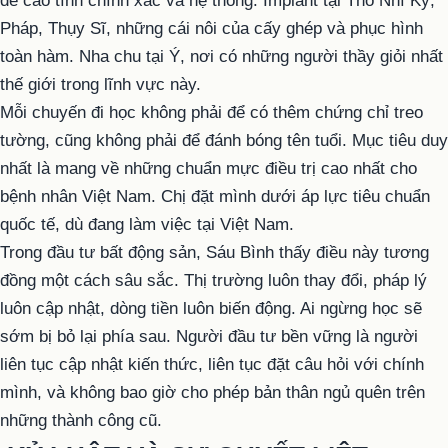
đề cao tính chính xác và hệ thống. Implant tại Thổ Nhĩ Kỳ,
Pháp, Thụy Sĩ, những cái nôi của cấy ghép và phục hình
toàn hàm. Nha chu tại Ý, nơi có những người thầy giỏi nhất
thế giới trong lĩnh vực này.
Mỗi chuyến đi học không phải để có thêm chứng chỉ treo
tường, cũng không phải để đánh bóng tên tuổi. Mục tiêu duy
nhất là mang về những chuẩn mực điều trị cao nhất cho
bệnh nhân Việt Nam. Chị đặt mình dưới áp lực tiêu chuẩn
quốc tế, dù đang làm việc tại Việt Nam.
Trong đầu tư bất động sản, Sáu Bình thấy điều này tương
đồng một cách sâu sắc. Thị trường luôn thay đổi, pháp lý
luôn cập nhật, dòng tiền luôn biến động. Ai ngừng học sẽ
sớm bị bỏ lại phía sau. Người đầu tư bền vững là người
liên tục cập nhật kiến thức, liên tục đặt câu hỏi với chính
mình, và không bao giờ cho phép bản thân ngủ quên trên
những thành công cũ.