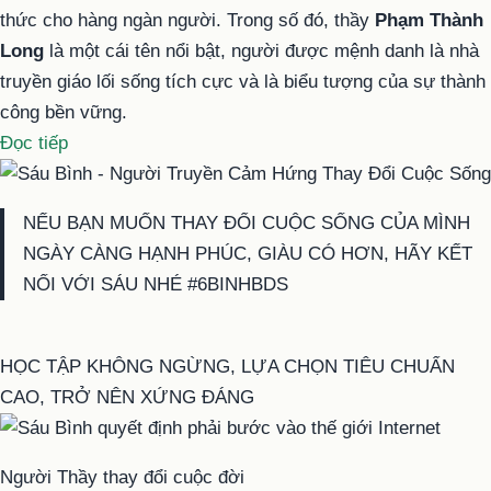
thức cho hàng ngàn người. Trong số đó, thầy
Phạm Thành
Long
là một cái tên nổi bật, người được mệnh danh là nhà
truyền giáo lối sống tích cực và là biểu tượng của sự thành
công bền vững.
“Phạm
Đọc tiếp
Thành
Long
NẾU BẠN MUỐN THAY ĐỔI CUỘC SỐNG CỦA MÌNH
là
NGÀY CÀNG HẠNH PHÚC, GIÀU CÓ HƠN, HÃY KẾT
nhà
NỐI VỚI SÁU NHÉ #6BINHBDS
Truyền
Giáo
Lối
HỌC TẬP KHÔNG NGỪNG, LỰA CHỌN TIÊU CHUẨN
Sống
CAO, TRỞ NÊN XỨNG ĐÁNG
Tích
Cực”
Người Thầy thay đổi cuộc đời