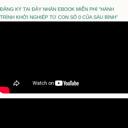
ĐĂNG KÝ TẠI ĐÂY NHẬN EBOOK MIỄN PHÍ "HÀNH
TRÌNH KHỞI NGHIỆP TỪ CON SỐ 0 CỦA SÁU BÌNH"