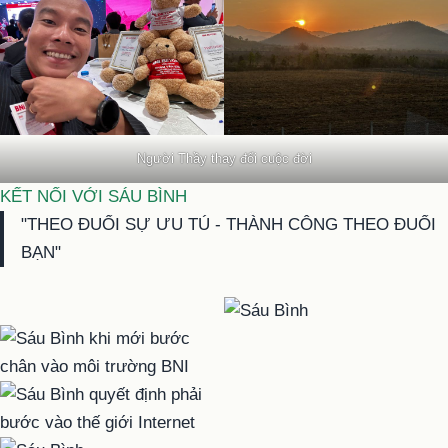
Người Thầy thay đổi cuộc đời
KẾT NỐI VỚI SÁU BÌNH
"THEO ĐUỔI SỰ ƯU TÚ - THÀNH CÔNG THEO ĐUỔI
BẠN"