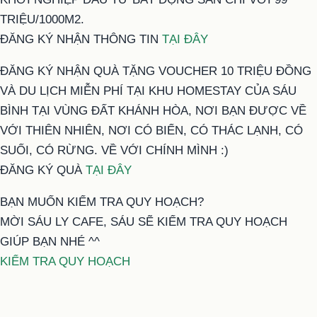
TRIỆU/1000M2.
ĐĂNG KÝ NHẬN THÔNG TIN
TẠI ĐÂY
ĐĂNG KÝ NHẬN QUÀ TẶNG VOUCHER 10 TRIỆU ĐỒNG
VÀ DU LỊCH MIỄN PHÍ TẠI KHU HOMESTAY CỦA SÁU
BÌNH TẠI VÙNG ĐẤT KHÁNH HÒA, NƠI BẠN ĐƯỢC VỀ
VỚI THIÊN NHIÊN, NƠI CÓ BIỂN, CÓ THÁC LẠNH, CÓ
SUỐI, CÓ RỪNG. VỀ VỚI CHÍNH MÌNH :)
ĐĂNG KÝ QUÀ
TẠI ĐÂY
BẠN MUỐN KIỂM TRA QUY HOẠCH?
MỜI SÁU LY CAFE, SÁU SẼ KIỂM TRA QUY HOẠCH
GIÚP BẠN NHÉ ^^
KIỂM TRA QUY HOẠCH