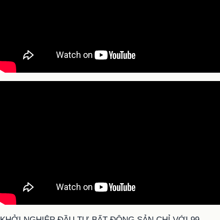
KHỞI NGHIỆP ĐẦU TƯ BẤT ĐỘNG SẢN CHỈ VỚI 99