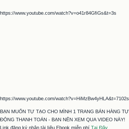
https://www.youtube.com/watch?v=o41r84GfiGs&t=3s
https://www.youtube.com/watch?v=HiMzBw4yHLA&t=7102s
BẠN MUỐN TỰ TẠO CHO MÌNH 1 TRANG BÁN HÀNG TỰ
ĐỘNG THANH TOÁN - BẠN NÊN XEM QUA VIDEO NÀY!
Link đăng ký nhận tài liệu Ebook miễn phí
Tại Đây