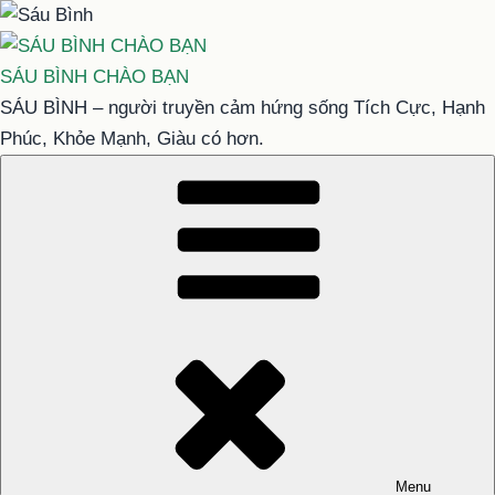
Chuyển
đến
phần
SÁU BÌNH CHÀO BẠN
nội
SÁU BÌNH – người truyền cảm hứng sống Tích Cực, Hạnh
dung
Phúc, Khỏe Mạnh, Giàu có hơn.
Menu