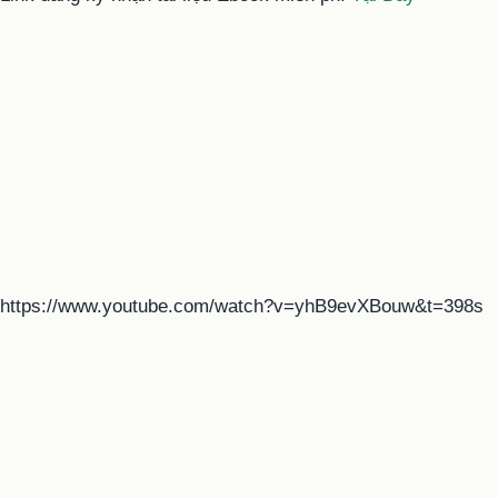
https://www.youtube.com/watch?v=yhB9evXBouw&t=398s