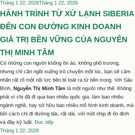
Đăng
Tháng 1 22, 2026
Tháng 1 22, 2026
trong
HÀNH TRÌNH TỪ XỨ LẠNH SIBERIA
ĐẾN CON ĐƯỜNG KINH DOANH
GIÁ TRỊ BỀN VỮNG CỦA NGUYỄN
THỊ MINH TÂM
Có những con người không ồn ào, không phô trương,
nhưng chỉ cần ngồi xuống trò chuyện một lúc, bạn sẽ cảm
nhận rất rõ một nội lực bền bỉ toát ra từ bên trong. Với Sáu
Bình,
Nguyễn Thị Minh Tâm
là một người như thế. Không
phải vì chị đã đi qua bao nhiêu quốc gia, làm bao nhiêu
ngành nghề, hay sở hữu bao nhiêu mô hình kinh doanh, mà
bởi cách chị đi đường dài, rất dài, với một nhịp đi ổn định
“HÀNH
và đầy kỷ luật.
Đọc tiếp
Đăng
TRÌNH
Tháng 1 22, 2026