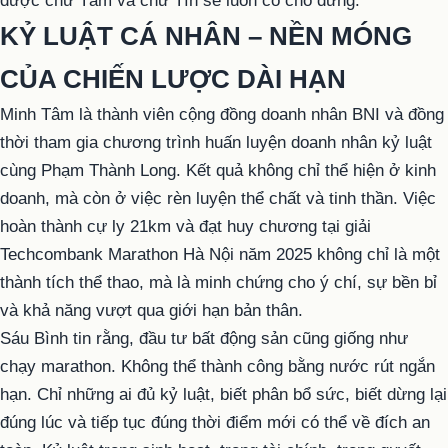
được chữ Tâm và chữ Tín sẽ luôn có chỗ đứng.
KỶ LUẬT CÁ NHÂN – NỀN MÓNG
CỦA CHIẾN LƯỢC DÀI HẠN
Minh Tâm là thành viên cộng đồng doanh nhân BNI và đồng
thời tham gia chương trình huấn luyện doanh nhân kỷ luật
cùng Phạm Thành Long. Kết quả không chỉ thể hiện ở kinh
doanh, mà còn ở việc rèn luyện thể chất và tinh thần. Việc
hoàn thành cự ly 21km và đạt huy chương tại giải
Techcombank Marathon Hà Nội năm 2025 không chỉ là một
thành tích thể thao, mà là minh chứng cho ý chí, sự bền bỉ
và khả năng vượt qua giới hạn bản thân.
Sáu Bình tin rằng, đầu tư bất động sản cũng giống như
chạy marathon. Không thể thành công bằng nước rút ngắn
hạn. Chỉ những ai đủ kỷ luật, biết phân bổ sức, biết dừng lại
đúng lúc và tiếp tục đúng thời điểm mới có thể về đích an