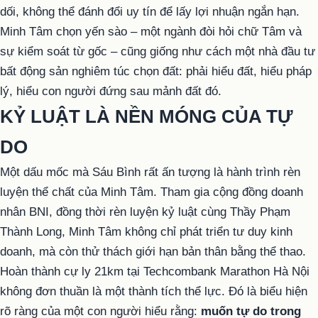
dối, không thể đánh đổi uy tín để lấy lợi nhuận ngắn hạn.
Minh Tâm chọn yến sào – một ngành đòi hỏi chữ Tâm và
sự kiểm soát từ gốc – cũng giống như cách một nhà đầu tư
bất động sản nghiêm túc chọn đất: phải hiểu đất, hiểu pháp
lý, hiểu con người đứng sau mảnh đất đó.
KỶ LUẬT LÀ NỀN MÓNG CỦA TỰ
DO
Một dấu mốc mà Sáu Bình rất ấn tượng là hành trình rèn
luyện thể chất của Minh Tâm. Tham gia cộng đồng doanh
nhân BNI, đồng thời rèn luyện kỷ luật cùng Thầy Phạm
Thành Long, Minh Tâm không chỉ phát triển tư duy kinh
doanh, mà còn thử thách giới hạn bản thân bằng thể thao.
Hoàn thành cự ly 21km tại Techcombank Marathon Hà Nội
không đơn thuần là một thành tích thể lực. Đó là biểu hiện
rõ ràng của một con người hiểu rằng:
muốn tự do trong