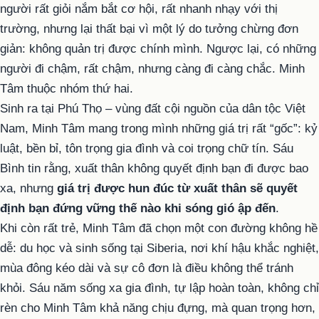
người rất giỏi nắm bắt cơ hội, rất nhanh nhạy với thị
trường, nhưng lại thất bại vì một lý do tưởng chừng đơn
giản: không quản trị được chính mình. Ngược lại, có những
người đi chậm, rất chậm, nhưng càng đi càng chắc. Minh
Tâm thuộc nhóm thứ hai.
Sinh ra tại Phú Thọ – vùng đất cội nguồn của dân tộc Việt
Nam, Minh Tâm mang trong mình những giá trị rất “gốc”: kỷ
luật, bền bỉ, tôn trọng gia đình và coi trọng chữ tín. Sáu
Bình tin rằng, xuất thân không quyết định bạn đi được bao
xa, nhưng
giá trị được hun đúc từ xuất thân sẽ quyết
định bạn đứng vững thế nào khi sóng gió ập đến
.
Khi còn rất trẻ, Minh Tâm đã chọn một con đường không hề
dễ: du học và sinh sống tại Siberia, nơi khí hậu khắc nghiệt,
mùa đông kéo dài và sự cô đơn là điều không thể tránh
khỏi. Sáu năm sống xa gia đình, tự lập hoàn toàn, không chỉ
rèn cho Minh Tâm khả năng chịu đựng, mà quan trọng hơn,