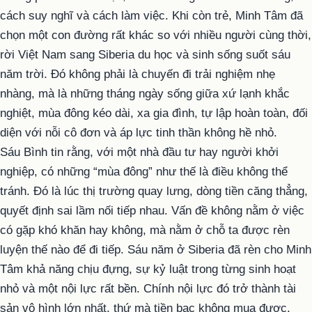
cách suy nghĩ và cách làm việc. Khi còn trẻ, Minh Tâm đã
chọn một con đường rất khác so với nhiều người cùng thời,
rời Việt Nam sang Siberia du học và sinh sống suốt sáu
năm trời. Đó không phải là chuyến đi trải nghiệm nhẹ
nhàng, mà là những tháng ngày sống giữa xứ lạnh khắc
nghiệt, mùa đông kéo dài, xa gia đình, tự lập hoàn toàn, đối
diện với nỗi cô đơn và áp lực tinh thần không hề nhỏ.
Sáu Bình tin rằng, với một nhà đầu tư hay người khởi
nghiệp, có những “mùa đông” như thế là điều không thể
tránh. Đó là lúc thị trường quay lưng, dòng tiền căng thẳng,
quyết định sai lầm nối tiếp nhau. Vấn đề không nằm ở việc
có gặp khó khăn hay không, mà nằm ở chỗ ta được rèn
luyện thế nào để đi tiếp. Sáu năm ở Siberia đã rèn cho Minh
Tâm khả năng chịu đựng, sự kỷ luật trong từng sinh hoạt
nhỏ và một nội lực rất bền. Chính nội lực đó trở thành tài
sản vô hình lớn nhất, thứ mà tiền bạc không mua được.