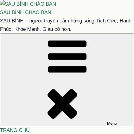
Chuyển
đến
SÁU BÌNH CHÀO BẠN
phần
SÁU BÌNH – người truyền cảm hứng sống Tích Cực, Hạnh
nội
Phúc, Khỏe Mạnh, Giàu có hơn.
dung
Menu
TRANG CHỦ