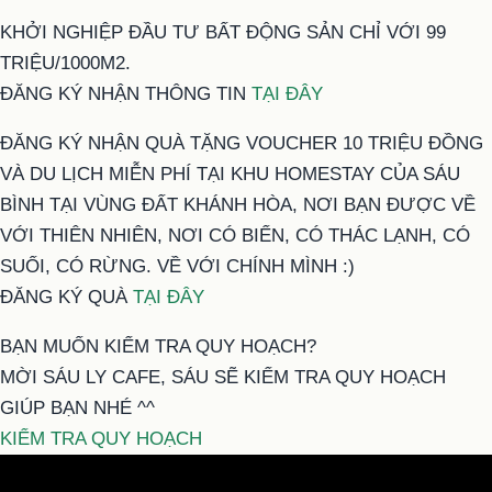
KHỞI NGHIỆP ĐẦU TƯ BẤT ĐỘNG SẢN CHỈ VỚI 99
TRIỆU/1000M2.
ĐĂNG KÝ NHẬN THÔNG TIN
TẠI ĐÂY
ĐĂNG KÝ NHẬN QUÀ TẶNG VOUCHER 10 TRIỆU ĐỒNG
VÀ DU LỊCH MIỄN PHÍ TẠI KHU HOMESTAY CỦA SÁU
BÌNH TẠI VÙNG ĐẤT KHÁNH HÒA, NƠI BẠN ĐƯỢC VỀ
VỚI THIÊN NHIÊN, NƠI CÓ BIỂN, CÓ THÁC LẠNH, CÓ
SUỐI, CÓ RỪNG. VỀ VỚI CHÍNH MÌNH :)
ĐĂNG KÝ QUÀ
TẠI ĐÂY
BẠN MUỐN KIỂM TRA QUY HOẠCH?
MỜI SÁU LY CAFE, SÁU SẼ KIỂM TRA QUY HOẠCH
GIÚP BẠN NHÉ ^^
KIỂM TRA QUY HOẠCH