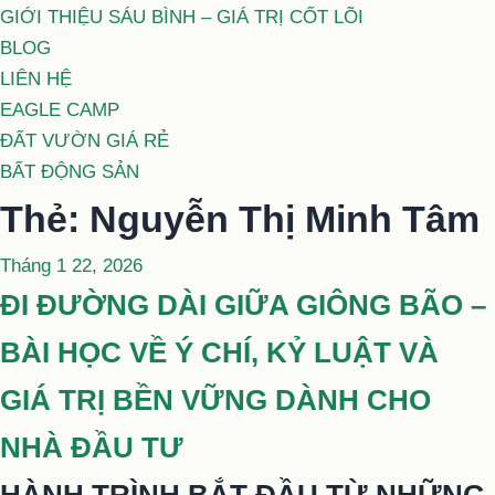
GIỚI THIỆU SÁU BÌNH – GIÁ TRỊ CỐT LÕI
BLOG
LIÊN HỆ
EAGLE CAMP
ĐẤT VƯỜN GIÁ RẺ
BẤT ĐỘNG SẢN
Thẻ:
Nguyễn Thị Minh Tâm
Đăng
Tháng 1 22, 2026
trong
ĐI ĐƯỜNG DÀI GIỮA GIÔNG BÃO –
BÀI HỌC VỀ Ý CHÍ, KỶ LUẬT VÀ
GIÁ TRỊ BỀN VỮNG DÀNH CHO
NHÀ ĐẦU TƯ