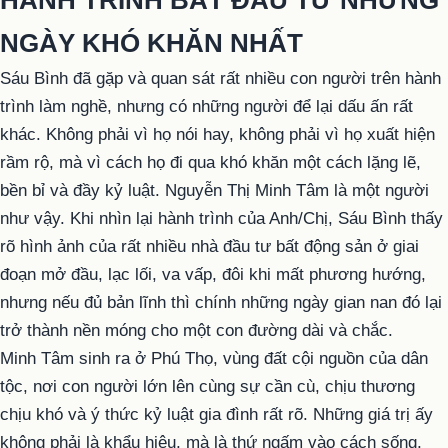
HÀNH TRÌNH BẮT ĐẦU TỪ NHỮNG
NGÀY KHÓ KHĂN NHẤT
Sáu Bình đã gặp và quan sát rất nhiều con người trên hành
trình làm nghề, nhưng có những người để lại dấu ấn rất
khác. Không phải vì họ nói hay, không phải vì họ xuất hiện
rầm rộ, mà vì cách họ đi qua khó khăn một cách lặng lẽ,
bền bỉ và đầy kỷ luật. Nguyễn Thị Minh Tâm là một người
như vậy. Khi nhìn lại hành trình của Anh/Chị, Sáu Bình thấy
rõ hình ảnh của rất nhiều nhà đầu tư bất động sản ở giai
đoạn mở đầu, lạc lối, va vấp, đôi khi mất phương hướng,
nhưng nếu đủ bản lĩnh thì chính những ngày gian nan đó lại
trở thành nền móng cho một con đường dài và chắc.
Minh Tâm sinh ra ở Phú Thọ, vùng đất cội nguồn của dân
tộc, nơi con người lớn lên cùng sự cần cù, chịu thương
chịu khó và ý thức kỷ luật gia đình rất rõ. Những giá trị ấy
không phải là khẩu hiệu, mà là thứ ngấm vào cách sống,