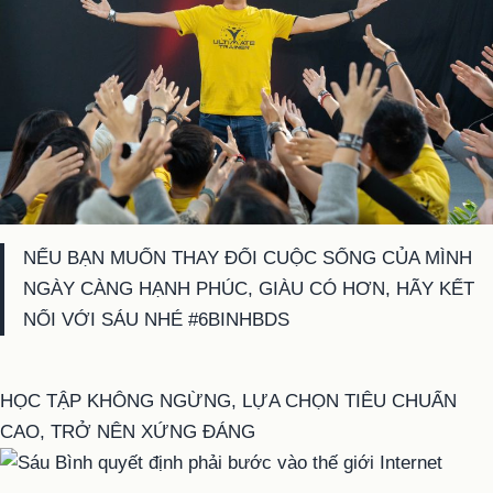
DÀI
MINH
VÀ
TÂM”
BÀI
HỌC
VỀ
SỰ
THAY
ĐỔI
BỀN
NẾU BẠN MUỐN THAY ĐỔI CUỘC SỐNG CỦA MÌNH
VỮNG
NGÀY CÀNG HẠNH PHÚC, GIÀU CÓ HƠN, HÃY KẾT
TRONG
NỐI VỚI SÁU NHÉ #6BINHBDS
ĐẦU
TƯ
HỌC TẬP KHÔNG NGỪNG, LỰA CHỌN TIÊU CHUẨN
BẤT
CAO, TRỞ NÊN XỨNG ĐÁNG
ĐỘNG
SẢN”