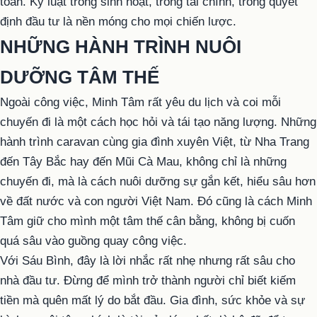
toàn. Kỷ luật trong sinh hoạt, trong tài chính, trong quyết
định đầu tư là nền móng cho mọi chiến lược.
NHỮNG HÀNH TRÌNH NUÔI
DƯỠNG TÂM THẾ
Ngoài công việc, Minh Tâm rất yêu du lịch và coi mỗi
chuyến đi là một cách học hỏi và tái tạo năng lượng. Những
hành trình caravan cùng gia đình xuyên Việt, từ Nha Trang
đến Tây Bắc hay đến Mũi Cà Mau, không chỉ là những
chuyến đi, mà là cách nuôi dưỡng sự gắn kết, hiểu sâu hơn
về đất nước và con người Việt Nam. Đó cũng là cách Minh
Tâm giữ cho mình một tâm thế cân bằng, không bị cuốn
quá sâu vào guồng quay công việc.
Với Sáu Bình, đây là lời nhắc rất nhẹ nhưng rất sâu cho
nhà đầu tư. Đừng để mình trở thành người chỉ biết kiếm
tiền mà quên mất lý do bắt đầu. Gia đình, sức khỏe và sự