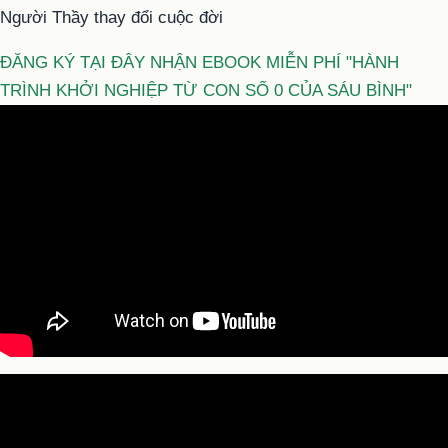
Người Thầy thay đổi cuộc đời
ĐĂNG KÝ TẠI ĐÂY NHẬN EBOOK MIỄN PHÍ "HÀNH
TRÌNH KHỞI NGHIỆP TỪ CON SỐ 0 CỦA SÁU BÌNH"