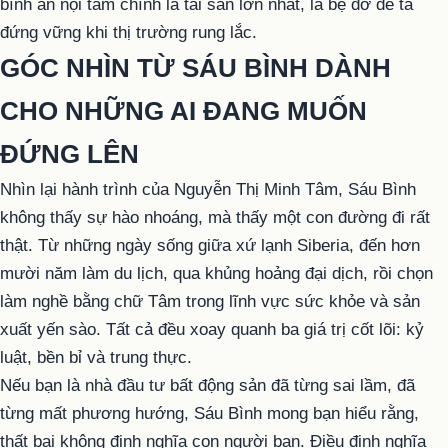
bình an nội tâm chính là tài sản lớn nhất, là bệ đỡ để ta
đứng vững khi thị trường rung lắc.
GÓC NHÌN TỪ SÁU BÌNH DÀNH
CHO NHỮNG AI ĐANG MUỐN
ĐỨNG LÊN
Nhìn lại hành trình của Nguyễn Thị Minh Tâm, Sáu Bình
không thấy sự hào nhoáng, mà thấy một con đường đi rất
thật. Từ những ngày sống giữa xứ lạnh Siberia, đến hơn
mười năm làm du lịch, qua khủng hoảng đại dịch, rồi chọn
làm nghề bằng chữ Tâm trong lĩnh vực sức khỏe và sản
xuất yến sào. Tất cả đều xoay quanh ba giá trị cốt lõi: kỷ
luật, bền bỉ và trung thực.
Nếu bạn là nhà đầu tư bất động sản đã từng sai lầm, đã
từng mất phương hướng, Sáu Bình mong bạn hiểu rằng,
thất bại không định nghĩa con người bạn. Điều định nghĩa