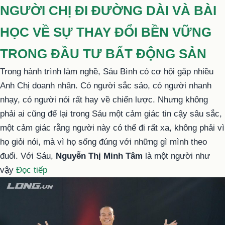
trong
TỪ
NGƯỜI CHỊ ĐI ĐƯỜNG DÀI VÀ BÀI
XỨ
HỌC VỀ SỰ THAY ĐỔI BỀN VỮNG
LẠNH
SIBERIA
TRONG ĐẦU TƯ BẤT ĐỘNG SẢN
ĐẾN
Trong hành trình làm nghề, Sáu Bình có cơ hội gặp nhiều
CON
Anh Chị doanh nhân. Có người sắc sảo, có người nhanh
ĐƯỜNG
nhạy, có người nói rất hay về chiến lược. Nhưng không
KINH
phải ai cũng để lại trong Sáu một cảm giác tin cậy sâu sắc,
DOANH
một cảm giác rằng người này có thể đi rất xa, không phải vì
GIÁ
họ giỏi nói, mà vì họ sống đúng với những gì mình theo
TRỊ
đuổi. Với Sáu,
Nguyễn Thị Minh Tâm
là một người như
BỀN
“NGƯỜI
vậy
Đọc tiếp
VỮNG
CHỊ
CỦA
ĐI
NGUYỄN
ĐƯỜNG
THỊ