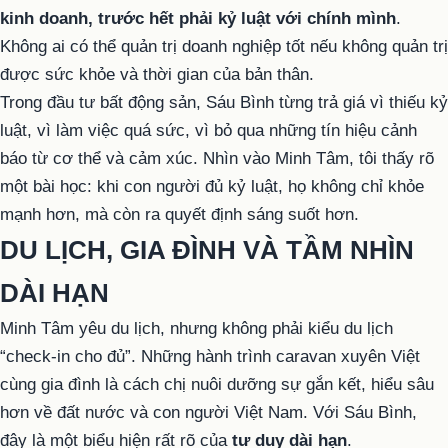
kinh doanh, trước hết phải kỷ luật với chính mình
.
Không ai có thể quản trị doanh nghiệp tốt nếu không quản trị
được sức khỏe và thời gian của bản thân.
Trong đầu tư bất động sản, Sáu Bình từng trả giá vì thiếu kỷ
luật, vì làm việc quá sức, vì bỏ qua những tín hiệu cảnh
báo từ cơ thể và cảm xúc. Nhìn vào Minh Tâm, tôi thấy rõ
một bài học: khi con người đủ kỷ luật, họ không chỉ khỏe
mạnh hơn, mà còn ra quyết định sáng suốt hơn.
DU LỊCH, GIA ĐÌNH VÀ TẦM NHÌN
DÀI HẠN
Minh Tâm yêu du lịch, nhưng không phải kiểu du lịch
“check-in cho đủ”. Những hành trình caravan xuyên Việt
cùng gia đình là cách chị nuôi dưỡng sự gắn kết, hiểu sâu
hơn về đất nước và con người Việt Nam. Với Sáu Bình,
đây là một biểu hiện rất rõ của
tư duy dài hạn
.