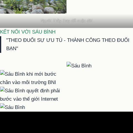
Người Thầy thay đổi cuộc đời
KẾT NỐI VỚI SÁU BÌNH
"THEO ĐUỔI SỰ ƯU TÚ - THÀNH CÔNG THEO ĐUỔI
BẠN"