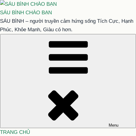
Chuyển
đến
SÁU BÌNH CHÀO BẠN
phần
SÁU BÌNH – người truyền cảm hứng sống Tích Cực, Hạnh
nội
Phúc, Khỏe Mạnh, Giàu có hơn.
dung
Menu
TRANG CHỦ