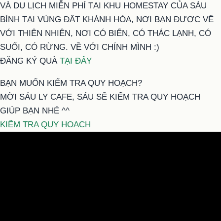
VÀ DU LỊCH MIỄN PHÍ TẠI KHU HOMESTAY CỦA SÁU
BÌNH TẠI VÙNG ĐẤT KHÁNH HÒA, NƠI BẠN ĐƯỢC VỀ
VỚI THIÊN NHIÊN, NƠI CÓ BIỂN, CÓ THÁC LẠNH, CÓ
SUỐI, CÓ RỪNG. VỀ VỚI CHÍNH MÌNH :)
ĐĂNG KÝ QUÀ
TẠI ĐÂY
BẠN MUỐN KIỂM TRA QUY HOẠCH?
MỜI SÁU LY CAFE, SÁU SẼ KIỂM TRA QUY HOẠCH
GIÚP BẠN NHÉ ^^
KIỂM TRA QUY HOẠCH