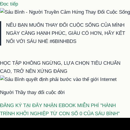
“Phạm
Đọc tiếp
Thành
Long
NẾU BẠN MUỐN THAY ĐỔI CUỘC SỐNG CỦA MÌNH
–
NGÀY CÀNG HẠNH PHÚC, GIÀU CÓ HƠN, HÃY KẾT
Ông
NỐI VỚI SÁU NHÉ #6BINHBDS
giáo
già
cùng
HỌC TẬP KHÔNG NGỪNG, LỰA CHỌN TIÊU CHUẨN
chiếc
CAO, TRỞ NÊN XỨNG ĐÁNG
Ferrari
–
Người Thầy thay đổi cuộc đời
Bí
Quyết
ĐĂNG KÝ TẠI ĐÂY NHẬN EBOOK MIỄN PHÍ "HÀNH
Thành
TRÌNH KHỞI NGHIỆP TỪ CON SỐ 0 CỦA SÁU BÌNH"
Công
Đỉnh