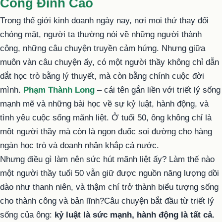
Công Đỉnh Cao
SÁU
Trong thế giới kinh doanh ngày nay, nơi mọi thứ thay đổi
NHÌN
chóng mặt, người ta thường nói về những người thành
VỀ
công, những câu chuyện truyền cảm hứng. Nhưng giữa
KINH
muôn vàn câu chuyện ấy, có một người thầy không chỉ dẫn
DOANH
dắt học trò bằng lý thuyết, mà còn bằng chính cuộc đời
–
mình.
Phạm Thành Long
– cái tên gắn liền với triết lý sống
PHẠM
mạnh mẽ và những bài học về sự kỷ luật, hành động, và
THÀNH
tình yêu cuộc sống mãnh liệt. Ở tuổi 50, ông không chỉ là
LONG
một người thầy mà còn là ngọn đuốc soi đường cho hàng
VÀ
ngàn học trò và doanh nhân khắp cả nước.
“GÃ
Nhưng điều gì làm nên sức hút mãnh liệt ấy? Làm thế nào
ĂN
một người thầy tuổi 50 vẫn giữ được nguồn năng lượng dồi
MÀY
dào như thanh niên, và thậm chí trở thành biểu tượng sống
GIÀU
cho thành công và bản lĩnh?Câu chuyện bắt đầu từ triết lý
CÓ””
sống của ông:
kỷ luật là sức mạnh, hành động là tất cả.