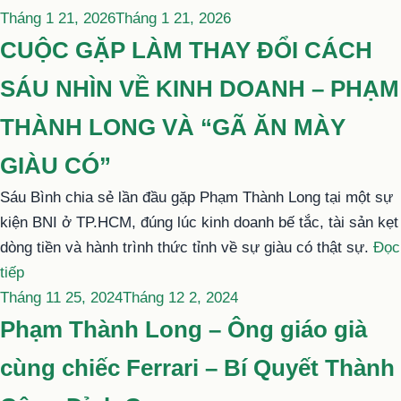
Đăng
Tháng 1 21, 2026
Tháng 1 21, 2026
trong
CUỘC GẶP LÀM THAY ĐỔI CÁCH
SÁU NHÌN VỀ KINH DOANH – PHẠM
THÀNH LONG VÀ “GÃ ĂN MÀY
GIÀU CÓ”
Sáu Bình chia sẻ lần đầu gặp Phạm Thành Long tại một sự
kiện BNI ở TP.HCM, đúng lúc kinh doanh bế tắc, tài sản kẹt
dòng tiền và hành trình thức tỉnh về sự giàu có thật sự.
Đọc
“CUỘC
tiếp
Đăng
GẶP
Tháng 11 25, 2024
Tháng 12 2, 2024
trong
LÀM
Phạm Thành Long – Ông giáo già
THAY
cùng chiếc Ferrari – Bí Quyết Thành
ĐỔI
CÁCH