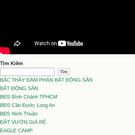
Tìm Kiếm
Tìm
BẬC THẦY ĐÀM PHÁN BẤT ĐỘNG SẢN
BẤT ĐỘNG SẢN
BĐS Bình Chánh TPHCM
BĐS Cần Đước Long An
BĐS Ninh Thuận
ĐẤT VƯỜN GIÁ RẺ
EAGLE CAMP