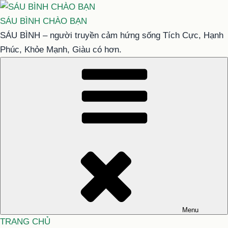
Chuyển
đến
SÁU BÌNH CHÀO BẠN
phần
SÁU BÌNH – người truyền cảm hứng sống Tích Cực, Hạnh
nội
Phúc, Khỏe Mạnh, Giàu có hơn.
dung
Menu
TRANG CHỦ