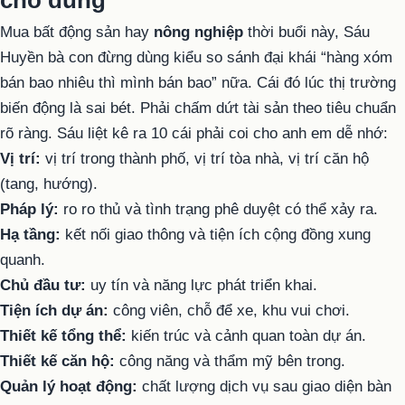
cho đúng
Mua bất động sản hay
nông nghiệp
thời buổi này, Sáu
Huyền bà con đừng dùng kiểu so sánh đại khái “hàng xóm
bán bao nhiêu thì mình bán bao” nữa. Cái đó lúc thị trường
biến động là sai bét. Phải chấm dứt tài sản theo tiêu chuẩn
rõ ràng. Sáu liệt kê ra 10 cái phải coi cho anh em dễ nhớ:
Vị trí:
vị trí trong thành phố, vị trí tòa nhà, vị trí căn hộ
(tang, hướng).
Pháp lý:
ro ro thủ và tình trạng phê duyệt có thể xảy ra.
Hạ tầng:
kết nối giao thông và tiện ích cộng đồng xung
quanh.
Chủ đầu tư:
uy tín và năng lực phát triển khai.
Tiện ích dự án:
công viên, chỗ để xe, khu vui chơi.
Thiết kế tổng thể:
kiến ​​trúc và cảnh quan toàn dự án.
Thiết kế căn hộ:
công năng và thẩm mỹ bên trong.
Quản lý hoạt động:
chất lượng dịch vụ sau giao diện bàn