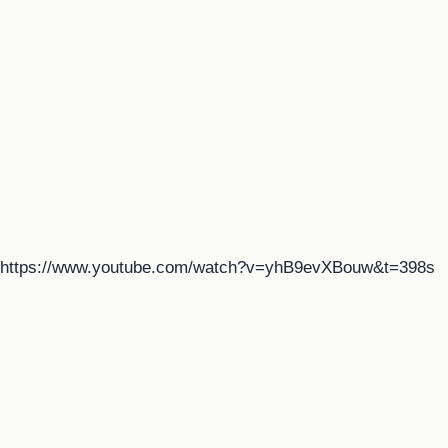
https://www.youtube.com/watch?v=yhB9evXBouw&t=398s