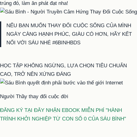
trúng đó, làm ăn phát đạt nha!
NẾU BẠN MUỐN THAY ĐỔI CUỘC SỐNG CỦA MÌNH
NGÀY CÀNG HẠNH PHÚC, GIÀU CÓ HƠN, HÃY KẾT
NỐI VỚI SÁU NHÉ #6BINHBDS
HỌC TẬP KHÔNG NGỪNG, LỰA CHỌN TIÊU CHUẨN
CAO, TRỞ NÊN XỨNG ĐÁNG
Người Thầy thay đổi cuộc đời
ĐĂNG KÝ TẠI ĐÂY NHẬN EBOOK MIỄN PHÍ "HÀNH
TRÌNH KHỞI NGHIỆP TỪ CON SỐ 0 CỦA SÁU BÌNH"