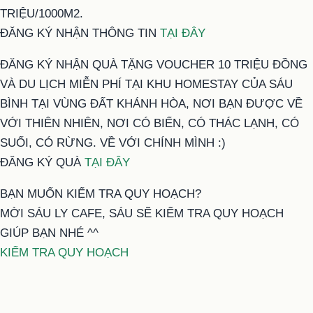
TRIỆU/1000M2.
ĐĂNG KÝ NHẬN THÔNG TIN
TẠI ĐÂY
ĐĂNG KÝ NHẬN QUÀ TẶNG VOUCHER 10 TRIỆU ĐỒNG
VÀ DU LỊCH MIỄN PHÍ TẠI KHU HOMESTAY CỦA SÁU
BÌNH TẠI VÙNG ĐẤT KHÁNH HÒA, NƠI BẠN ĐƯỢC VỀ
VỚI THIÊN NHIÊN, NƠI CÓ BIỂN, CÓ THÁC LẠNH, CÓ
SUỐI, CÓ RỪNG. VỀ VỚI CHÍNH MÌNH :)
ĐĂNG KÝ QUÀ
TẠI ĐÂY
BẠN MUỐN KIỂM TRA QUY HOẠCH?
MỜI SÁU LY CAFE, SÁU SẼ KIỂM TRA QUY HOẠCH
GIÚP BẠN NHÉ ^^
KIỂM TRA QUY HOẠCH