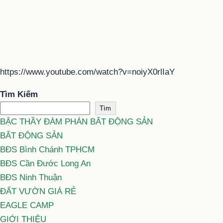
https://www.youtube.com/watch?v=noiyX0rlIaY
Tìm Kiếm
Tìm
BẬC THẦY ĐÀM PHÁN BẤT ĐỘNG SẢN
BẤT ĐỘNG SẢN
BĐS Bình Chánh TPHCM
BĐS Cần Đước Long An
BĐS Ninh Thuận
ĐẤT VƯỜN GIÁ RẺ
EAGLE CAMP
GIỚI THIỆU