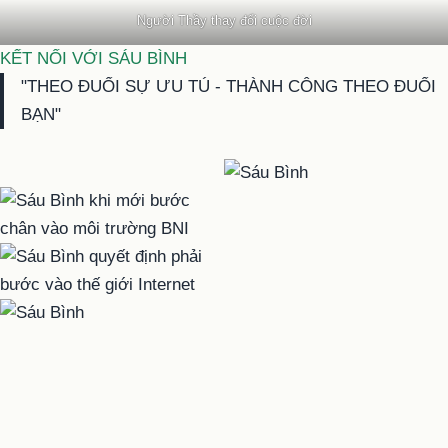
Người Thầy thay đổi cuộc đời
KẾT NỐI VỚI SÁU BÌNH
"THEO ĐUỔI SỰ ƯU TÚ - THÀNH CÔNG THEO ĐUỔI
BẠN"