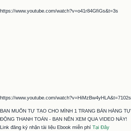
https://www.youtube.com/watch?v=o41r84GfiGs&t=3s
https://www.youtube.com/watch?v=HiMzBw4yHLA&t=7102s
BẠN MUỐN TỰ TẠO CHO MÌNH 1 TRANG BÁN HÀNG TỰ
ĐỘNG THANH TOÁN - BẠN NÊN XEM QUA VIDEO NÀY!
Link đăng ký nhận tài liệu Ebook miễn phí
Tại Đây