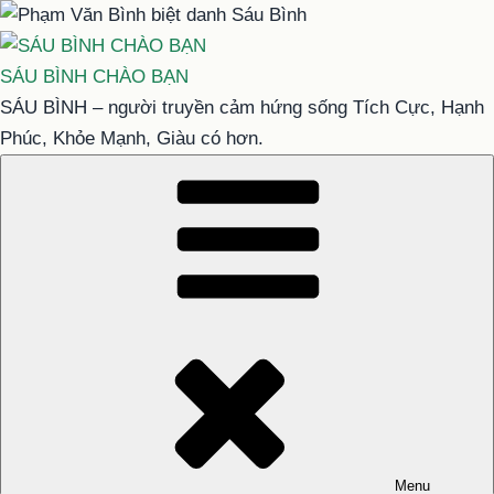
Chuyển
đến
phần
SÁU BÌNH CHÀO BẠN
nội
SÁU BÌNH – người truyền cảm hứng sống Tích Cực, Hạnh
dung
Phúc, Khỏe Mạnh, Giàu có hơn.
Menu