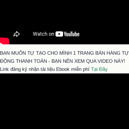
BẠN MUỐN TỰ TẠO CHO MÌNH 1 TRANG BÁN HÀNG TỰ
ĐỘNG THANH TOÁN - BẠN NÊN XEM QUA VIDEO NÀY!
Link đăng ký nhận tài liệu Ebook miễn phí
Tại Đây