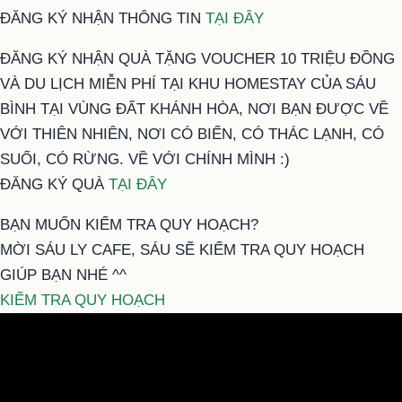
ĐĂNG KÝ NHẬN THÔNG TIN
TẠI ĐÂY
ĐĂNG KÝ NHẬN QUÀ TẶNG VOUCHER 10 TRIỆU ĐỒNG
VÀ DU LỊCH MIỄN PHÍ TẠI KHU HOMESTAY CỦA SÁU
BÌNH TẠI VÙNG ĐẤT KHÁNH HÒA, NƠI BẠN ĐƯỢC VỀ
VỚI THIÊN NHIÊN, NƠI CÓ BIỂN, CÓ THÁC LẠNH, CÓ
SUỐI, CÓ RỪNG. VỀ VỚI CHÍNH MÌNH :)
ĐĂNG KÝ QUÀ
TẠI ĐÂY
BẠN MUỐN KIỂM TRA QUY HOẠCH?
MỜI SÁU LY CAFE, SÁU SẼ KIỂM TRA QUY HOẠCH
GIÚP BẠN NHÉ ^^
KIỂM TRA QUY HOẠCH