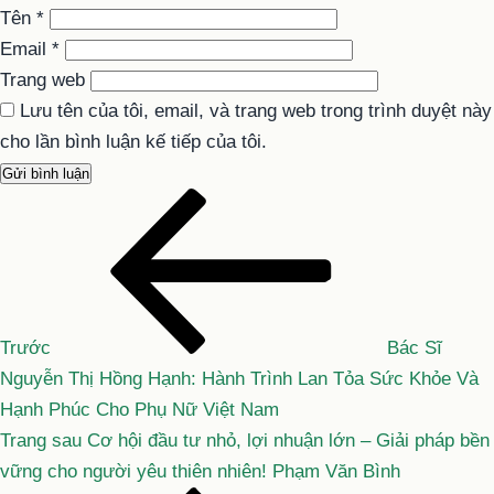
Tên
*
Email
*
Trang web
Lưu tên của tôi, email, và trang web trong trình duyệt này
cho lần bình luận kế tiếp của tôi.
Bài
Điều
cũ
hướng
hơn
bài
viết
Trước
Bác Sĩ
Nguyễn Thị Hồng Hạnh: Hành Trình Lan Tỏa Sức Khỏe Và
Hạnh Phúc Cho Phụ Nữ Việt Nam
Bài
Trang sau
Cơ hội đầu tư nhỏ, lợi nhuận lớn – Giải pháp bền
tiếp
vững cho người yêu thiên nhiên! Phạm Văn Bình