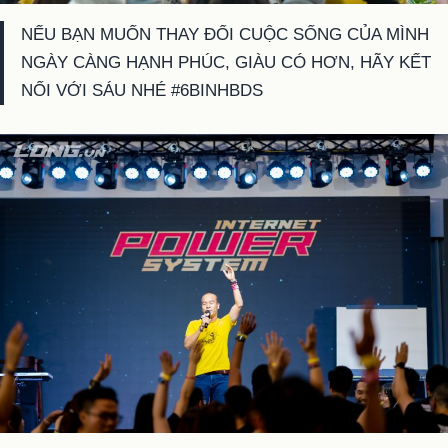
NẾU BẠN MUỐN THAY ĐỔI CUỘC SỐNG CỦA MÌNH
NGÀY CÀNG HẠNH PHÚC, GIÀU CÓ HƠN, HÃY KẾT
NỐI VỚI SÁU NHÉ #6BINHBDS