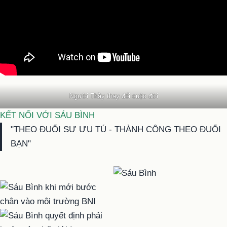
Người Thầy thay đổi cuộc đời
KẾT NỐI VỚI SÁU BÌNH
"THEO ĐUỔI SỰ ƯU TÚ - THÀNH CÔNG THEO ĐUỔI
BẠN"