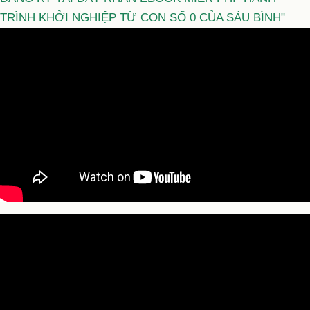
TRÌNH KHỞI NGHIỆP TỪ CON SỐ 0 CỦA SÁU BÌNH"