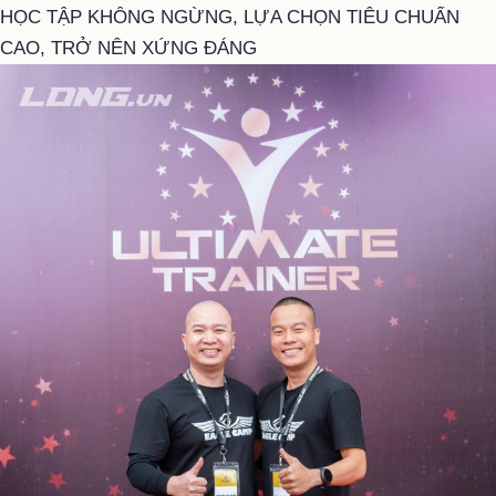
HỌC TẬP KHÔNG NGỪNG, LỰA CHỌN TIÊU CHUẨN
CAO, TRỞ NÊN XỨNG ĐÁNG