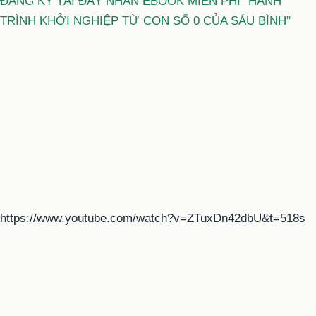
ĐĂNG KÝ TẠI ĐÂY NHẬN EBOOK MIỄN PHÍ "HÀNH
TRÌNH KHỞI NGHIỆP TỪ CON SỐ 0 CỦA SÁU BÌNH"
https://www.youtube.com/watch?v=ZTuxDn42dbU&t=518s