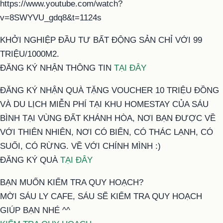
https://www.youtube.com/watch?
v=8SWYVU_gdq8&t=1124s
KHỞI NGHIỆP ĐẦU TƯ BẤT ĐỘNG SẢN CHỈ VỚI 99
TRIỆU/1000M2.
ĐĂNG KÝ NHẬN THÔNG TIN
TẠI ĐÂY
ĐĂNG KÝ NHẬN QUÀ TẶNG VOUCHER 10 TRIỆU ĐỒNG
VÀ DU LỊCH MIỄN PHÍ TẠI KHU HOMESTAY CỦA SÁU
BÌNH TẠI VÙNG ĐẤT KHÁNH HÒA, NƠI BẠN ĐƯỢC VỀ
VỚI THIÊN NHIÊN, NƠI CÓ BIỂN, CÓ THÁC LẠNH, CÓ
SUỐI, CÓ RỪNG. VỀ VỚI CHÍNH MÌNH :)
ĐĂNG KÝ QUÀ
TẠI ĐÂY
BẠN MUỐN KIỂM TRA QUY HOẠCH?
MỜI SÁU LY CAFE, SÁU SẼ KIỂM TRA QUY HOẠCH
GIÚP BẠN NHÉ ^^