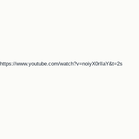
https://www.youtube.com/watch?v=noiyX0rlIaY&t=2s