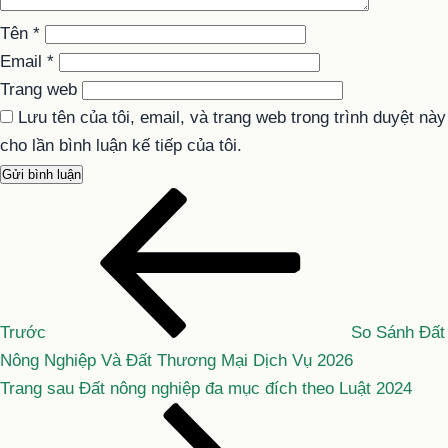
Tên
*
Email
*
Trang web
Lưu tên của tôi, email, và trang web trong trình duyệt này
cho lần bình luận kế tiếp của tôi.
Bài
Điều
cũ
hướng
hơn
bài
viết
Trước
So Sánh Đất
Nông Nghiệp Và Đất Thương Mại Dịch Vụ 2026
Bài
Trang sau
Đất nông nghiệp đa mục đích theo Luật 2024
tiếp
theo