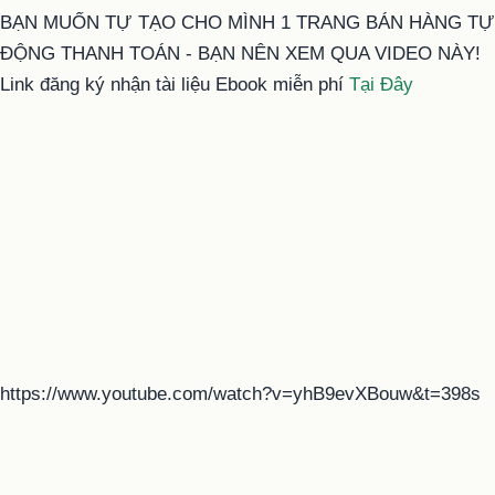
BẠN MUỐN TỰ TẠO CHO MÌNH 1 TRANG BÁN HÀNG TỰ
ĐỘNG THANH TOÁN - BẠN NÊN XEM QUA VIDEO NÀY!
Link đăng ký nhận tài liệu Ebook miễn phí
Tại Đây
https://www.youtube.com/watch?v=yhB9evXBouw&t=398s