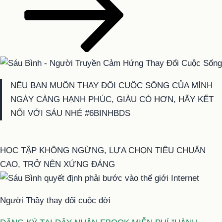
NẾU BẠN MUỐN THAY ĐỔI CUỘC SỐNG CỦA MÌNH
NGÀY CÀNG HẠNH PHÚC, GIÀU CÓ HƠN, HÃY KẾT
NỐI VỚI SÁU NHÉ #6BINHBDS
HỌC TẬP KHÔNG NGỪNG, LỰA CHỌN TIÊU CHUẨN
CAO, TRỞ NÊN XỨNG ĐÁNG
Người Thầy thay đổi cuộc đời