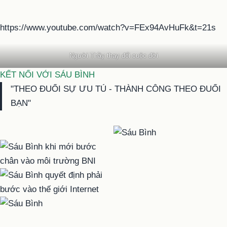
https://www.youtube.com/watch?v=FEx94AvHuFk&t=21s
Người Thầy thay đổi cuộc đời
KẾT NỐI VỚI SÁU BÌNH
"THEO ĐUỔI SỰ ƯU TÚ - THÀNH CÔNG THEO ĐUỔI
BẠN"