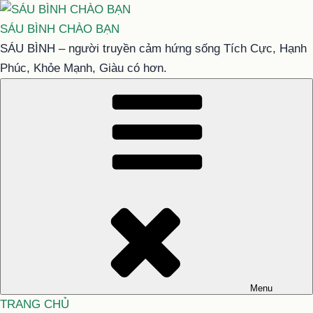
Chuyển
đến
SÁU BÌNH CHÀO BẠN
phần
SÁU BÌNH – người truyền cảm hứng sống Tích Cực, Hạnh
nội
Phúc, Khỏe Mạnh, Giàu có hơn.
dung
Menu
TRANG CHỦ