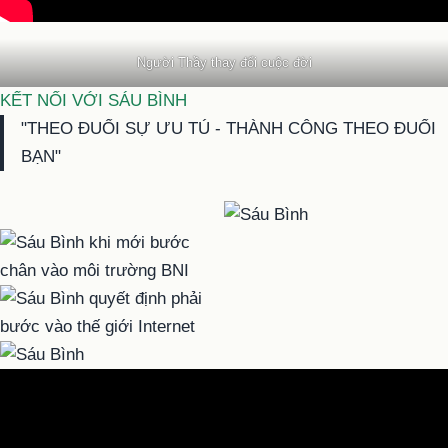
Người Thầy thay đổi cuộc đời
KẾT NỐI VỚI SÁU BÌNH
"THEO ĐUỔI SỰ ƯU TÚ - THÀNH CÔNG THEO ĐUỔI
BẠN"