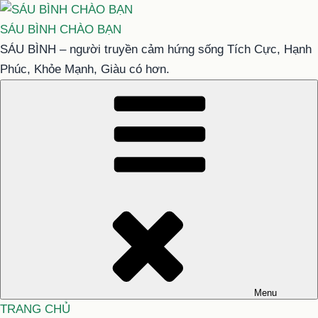
Chuyển
đến
SÁU BÌNH CHÀO BẠN
phần
SÁU BÌNH – người truyền cảm hứng sống Tích Cực, Hạnh
nội
Phúc, Khỏe Mạnh, Giàu có hơn.
dung
Menu
TRANG CHỦ