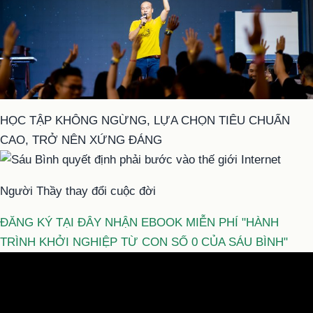
HỌC TẬP KHÔNG NGỪNG, LỰA CHỌN TIÊU CHUẨN
CAO, TRỞ NÊN XỨNG ĐÁNG
Người Thầy thay đổi cuộc đời
ĐĂNG KÝ TẠI ĐÂY NHẬN EBOOK MIỄN PHÍ "HÀNH
TRÌNH KHỞI NGHIỆP TỪ CON SỐ 0 CỦA SÁU BÌNH"