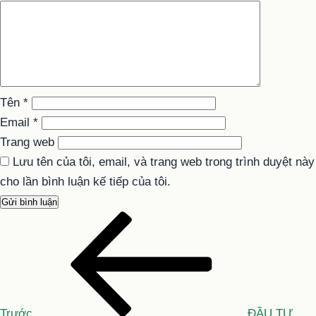
Tên
*
Email
*
Trang web
Lưu tên của tôi, email, và trang web trong trình duyệt này
cho lần bình luận kế tiếp của tôi.
Bài
Điều
cũ
hướng
hơn
bài
Trước
ĐẦU TƯ