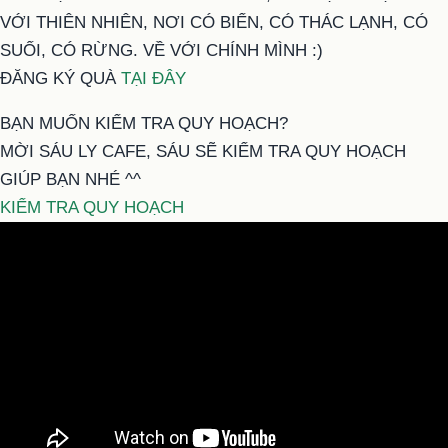
VỚI THIÊN NHIÊN, NƠI CÓ BIỂN, CÓ THÁC LẠNH, CÓ
SUỐI, CÓ RỪNG. VỀ VỚI CHÍNH MÌNH :)
ĐĂNG KÝ QUÀ
TẠI ĐÂY
BẠN MUỐN KIỂM TRA QUY HOẠCH?
MỜI SÁU LY CAFE, SÁU SẼ KIỂM TRA QUY HOẠCH
GIÚP BẠN NHÉ ^^
KIỂM TRA QUY HOẠCH