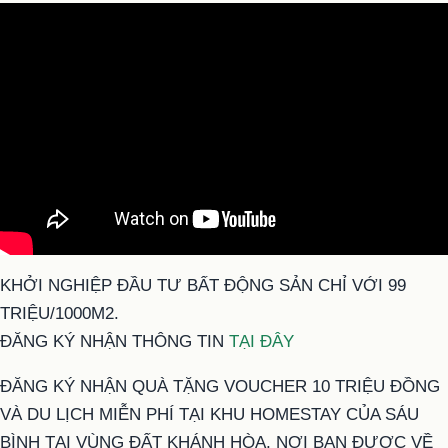
KHỞI NGHIỆP ĐẦU TƯ BẤT ĐỘNG SẢN CHỈ VỚI 99
TRIỆU/1000M2.
ĐĂNG KÝ NHẬN THÔNG TIN
TẠI ĐÂY
ĐĂNG KÝ NHẬN QUÀ TẶNG VOUCHER 10 TRIỆU ĐỒNG
VÀ DU LỊCH MIỄN PHÍ TẠI KHU HOMESTAY CỦA SÁU
BÌNH TẠI VÙNG ĐẤT KHÁNH HÒA, NƠI BẠN ĐƯỢC VỀ