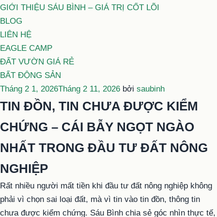
GIỚI THIỆU SÁU BÌNH – GIÁ TRỊ CỐT LÕI
BLOG
LIÊN HỆ
EAGLE CAMP
ĐẤT VƯỜN GIÁ RẺ
BẤT ĐỘNG SẢN
Đăng
Tháng 2 1, 2026
Tháng 2 11, 2026
bởi
saubinh
trong
TIN ĐỒN, TIN CHƯA ĐƯỢC KIỂM
CHỨNG – CÁI BẪY NGỌT NGÀO
NHẤT TRONG ĐẦU TƯ ĐẤT NÔNG
NGHIỆP
Rất nhiều người mất tiền khi đầu tư đất nông nghiệp không
phải vì chọn sai loại đất, mà vì tin vào tin đồn, thông tin
chưa được kiểm chứng. Sáu Bình chia sẻ góc nhìn thực tế,