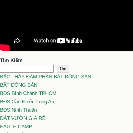
Tìm Kiếm
Tìm
BẬC THẦY ĐÀM PHÁN BẤT ĐỘNG SẢN
BẤT ĐỘNG SẢN
BĐS Bình Chánh TPHCM
BĐS Cần Đước Long An
BĐS Ninh Thuận
ĐẤT VƯỜN GIÁ RẺ
EAGLE CAMP