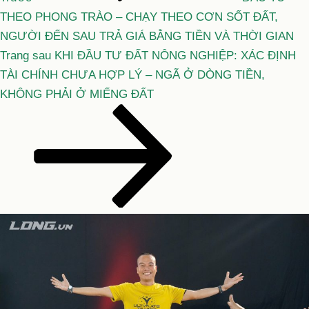
viết
THEO PHONG TRÀO – CHẠY THEO CƠN SỐT ĐẤT,
NGƯỜI ĐẾN SAU TRẢ GIÁ BẰNG TIỀN VÀ THỜI GIAN
Bài
Trang sau
KHI ĐẦU TƯ ĐẤT NÔNG NGHIỆP: XÁC ĐỊNH
tiếp
TÀI CHÍNH CHƯA HỢP LÝ – NGÃ Ở DÒNG TIỀN,
theo
KHÔNG PHẢI Ở MIẾNG ĐẤT