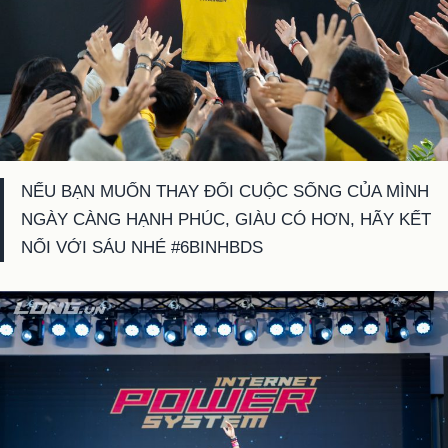
NẾU BẠN MUỐN THAY ĐỔI CUỘC SỐNG CỦA MÌNH
NGÀY CÀNG HẠNH PHÚC, GIÀU CÓ HƠN, HÃY KẾT
NỐI VỚI SÁU NHÉ #6BINHBDS