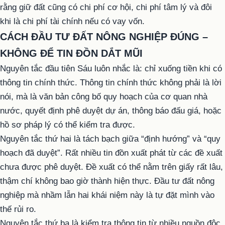
rằng giữ đất cũng có chi phí cơ hội, chi phí tâm lý và đôi
khi là chi phí tài chính nếu có vay vốn.
CÁCH ĐẦU TƯ ĐẤT NÔNG NGHIỆP ĐÚNG –
KHÔNG ĐỂ TIN ĐỒN DẮT MŨI
Nguyên tắc đầu tiên Sáu luôn nhắc là: chỉ xuống tiền khi có
thông tin chính thức. Thông tin chính thức không phải là lời
nói, mà là văn bản công bố quy hoạch của cơ quan nhà
nước, quyết định phê duyệt dự án, thông báo đấu giá, hoặc
hồ sơ pháp lý có thể kiểm tra được.
Nguyên tắc thứ hai là tách bạch giữa “định hướng” và “quy
hoạch đã duyệt”. Rất nhiều tin đồn xuất phát từ các đề xuất
chưa được phê duyệt. Đề xuất có thể nằm trên giấy rất lâu,
thậm chí không bao giờ thành hiện thực. Đầu tư đất nông
nghiệp mà nhầm lẫn hai khái niệm này là tự đặt mình vào
thế rủi ro.
Nguyên tắc thứ ba là kiểm tra thông tin từ nhiều nguồn độc