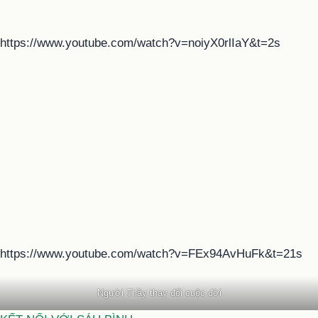
https://www.youtube.com/watch?v=noiyX0rlIaY&t=2s
https://www.youtube.com/watch?v=FEx94AvHuFk&t=21s
Người Thầy thay đổi cuộc đời