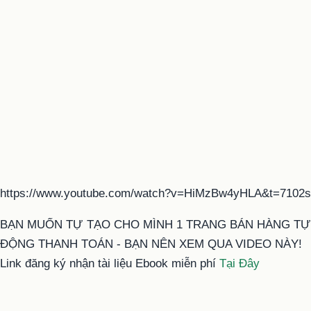
https://www.youtube.com/watch?v=HiMzBw4yHLA&t=7102s
BẠN MUỐN TỰ TẠO CHO MÌNH 1 TRANG BÁN HÀNG TỰ
ĐỘNG THANH TOÁN - BẠN NÊN XEM QUA VIDEO NÀY!
Link đăng ký nhận tài liệu Ebook miễn phí
Tại Đây