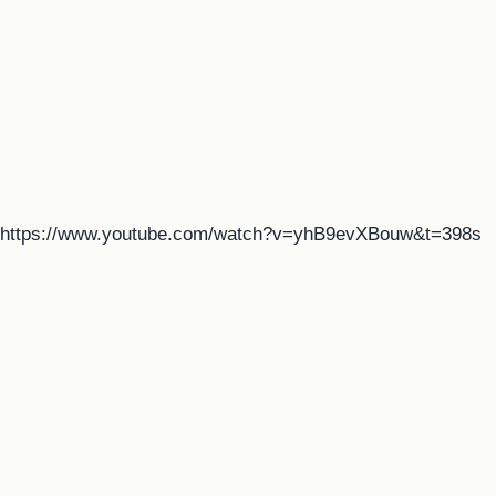
https://www.youtube.com/watch?v=yhB9evXBouw&t=398s