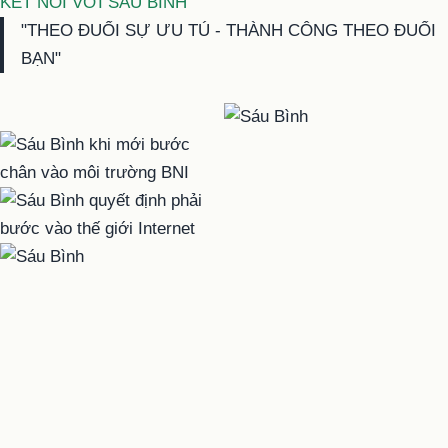
KẾT NỐI VỚI SÁU BÌNH
"THEO ĐUỔI SỰ ƯU TÚ - THÀNH CÔNG THEO ĐUỔI
BẠN"