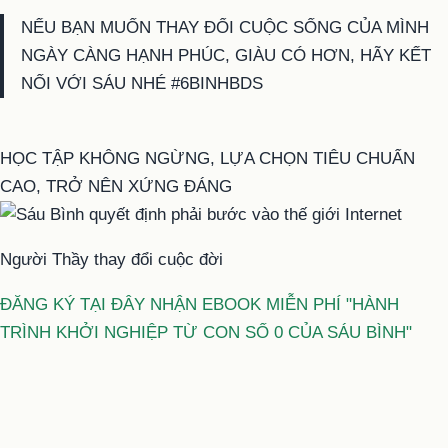
NẾU BẠN MUỐN THAY ĐỔI CUỘC SỐNG CỦA MÌNH
NGÀY CÀNG HẠNH PHÚC, GIÀU CÓ HƠN, HÃY KẾT
NỐI VỚI SÁU NHÉ #6BINHBDS
HỌC TẬP KHÔNG NGỪNG, LỰA CHỌN TIÊU CHUẨN
CAO, TRỞ NÊN XỨNG ĐÁNG
Người Thầy thay đổi cuộc đời
ĐĂNG KÝ TẠI ĐÂY NHẬN EBOOK MIỄN PHÍ "HÀNH
TRÌNH KHỞI NGHIỆP TỪ CON SỐ 0 CỦA SÁU BÌNH"