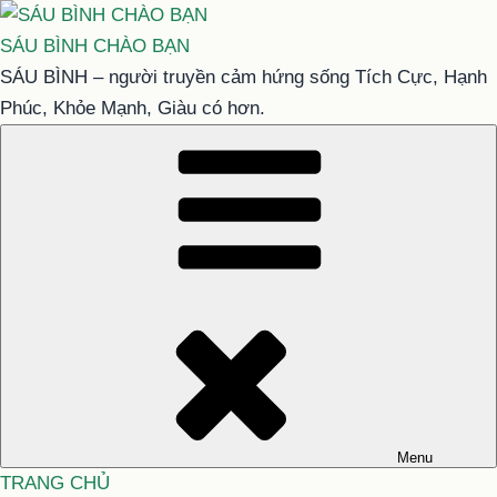
Chuyển
đến
SÁU BÌNH CHÀO BẠN
phần
SÁU BÌNH – người truyền cảm hứng sống Tích Cực, Hạnh
nội
Phúc, Khỏe Mạnh, Giàu có hơn.
dung
Menu
TRANG CHỦ