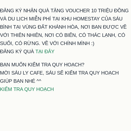
ĐĂNG KÝ NHẬN QUÀ TẶNG VOUCHER 10 TRIỆU ĐỒNG
VÀ DU LỊCH MIỄN PHÍ TẠI KHU HOMESTAY CỦA SÁU
BÌNH TẠI VÙNG ĐẤT KHÁNH HÒA, NƠI BẠN ĐƯỢC VỀ
VỚI THIÊN NHIÊN, NƠI CÓ BIỂN, CÓ THÁC LẠNH, CÓ
SUỐI, CÓ RỪNG. VỀ VỚI CHÍNH MÌNH :)
ĐĂNG KÝ QUÀ
TẠI ĐÂY
BẠN MUỐN KIỂM TRA QUY HOẠCH?
MỜI SÁU LY CAFE, SÁU SẼ KIỂM TRA QUY HOẠCH
GIÚP BẠN NHÉ ^^
KIỂM TRA QUY HOẠCH