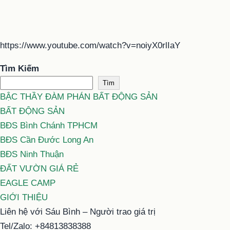
https://www.youtube.com/watch?v=noiyX0rlIaY
Tìm Kiếm
Tìm
BẬC THẦY ĐÀM PHÁN BẤT ĐỘNG SẢN
BẤT ĐỘNG SẢN
BĐS Bình Chánh TPHCM
BĐS Cần Đước Long An
BĐS Ninh Thuận
ĐẤT VƯỜN GIÁ RẺ
EAGLE CAMP
GIỚI THIỆU
Liên hệ với Sáu Bình – Người trao giá trị
Tel/Zalo: +84813838388