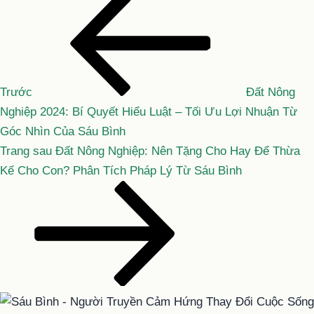
Điều
cũ
hướng
hơn
bài
viết
Trước
Đất Nông
Nghiệp 2024: Bí Quyết Hiểu Luật – Tối Ưu Lợi Nhuận Từ
Góc Nhìn Của Sáu Bình
Bài
Trang sau
Đất Nông Nghiệp: Nên Tặng Cho Hay Để Thừa
tiếp
Kế Cho Con? Phân Tích Pháp Lý Từ Sáu Bình
theo