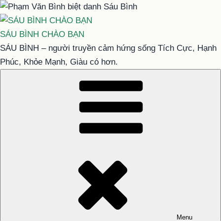
Chuyển
đến
phần
SÁU BÌNH CHÀO BẠN
nội
SÁU BÌNH – người truyền cảm hứng sống Tích Cực, Hạnh
dung
Phúc, Khỏe Mạnh, Giàu có hơn.
Menu