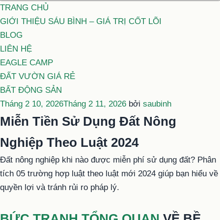
TRANG CHỦ
GIỚI THIỆU SÁU BÌNH – GIÁ TRỊ CỐT LÕI
BLOG
LIÊN HỆ
EAGLE CAMP
ĐẤT VƯỜN GIÁ RẺ
BẤT ĐỘNG SẢN
Đăng
Tháng 2 10, 2026
Tháng 2 11, 2026
bởi
saubinh
trong
Miễn Tiền Sử Dụng Đất Nông
Nghiệp Theo Luật 2024
Đất nông nghiệp khi nào được miễn phí sử dụng đất? Phân
tích 05 trường hợp luật theo luật mới 2024 giúp bạn hiểu về
quyền lợi và tránh rủi ro pháp lý.
BỨC TRANH TỔNG QUAN
VỀ BỀ