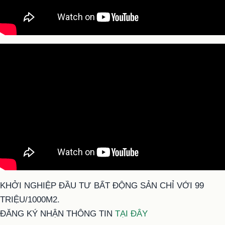
KHỞI NGHIỆP ĐẦU TƯ BẤT ĐỘNG SẢN CHỈ VỚI 99
TRIỆU/1000M2.
ĐĂNG KÝ NHẬN THÔNG TIN
TẠI ĐÂY