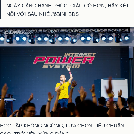
NGÀY CÀNG HẠNH PHÚC, GIÀU CÓ HƠN, HÃY KẾT
NỐI VỚI SÁU NHÉ #6BINHBDS
HỌC TẬP KHÔNG NGỪNG, LỰA CHỌN TIÊU CHUẨN