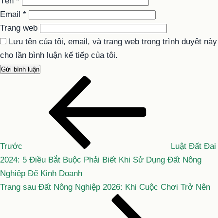
Tên
*
Email
*
Trang web
Lưu tên của tôi, email, và trang web trong trình duyệt này
cho lần bình luận kế tiếp của tôi.
Bài
Điều
cũ
hướng
hơn
bài
viết
Trước
Luật Đất Đai
2024: 5 Điều Bắt Buộc Phải Biết Khi Sử Dụng Đất Nông
Nghiệp Để Kinh Doanh
Bài
Trang sau
Đất Nông Nghiệp 2026: Khi Cuộc Chơi Trở Nên
tiếp
theo