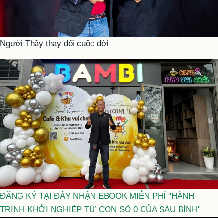
Người Thầy thay đổi cuộc đời
ĐĂNG KÝ TẠI ĐÂY NHẬN EBOOK MIỄN PHÍ "HÀNH
TRÌNH KHỞI NGHIỆP TỪ CON SỐ 0 CỦA SÁU BÌNH"