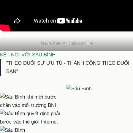
Người Thầy thay đổi cuộc đời
KẾT NỐI VỚI SÁU BÌNH
"THEO ĐUỔI SỰ ƯU TÚ - THÀNH CÔNG THEO ĐUỔI
BẠN"