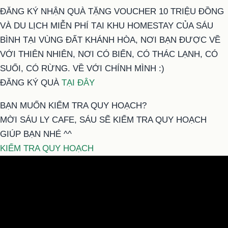
ĐĂNG KÝ NHẬN QUÀ TẶNG VOUCHER 10 TRIỆU ĐỒNG
VÀ DU LỊCH MIỄN PHÍ TẠI KHU HOMESTAY CỦA SÁU
BÌNH TẠI VÙNG ĐẤT KHÁNH HÒA, NƠI BẠN ĐƯỢC VỀ
VỚI THIÊN NHIÊN, NƠI CÓ BIỂN, CÓ THÁC LẠNH, CÓ
SUỐI, CÓ RỪNG. VỀ VỚI CHÍNH MÌNH :)
ĐĂNG KÝ QUÀ
TẠI ĐÂY
BẠN MUỐN KIỂM TRA QUY HOẠCH?
MỜI SÁU LY CAFE, SÁU SẼ KIỂM TRA QUY HOẠCH
GIÚP BẠN NHÉ ^^
KIỂM TRA QUY HOẠCH