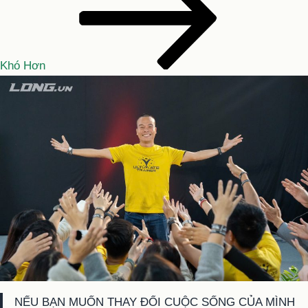
Khó Hơn
NẾU BẠN MUỐN THAY ĐỔI CUỘC SỐNG CỦA MÌNH