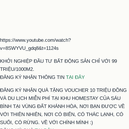
https://www.youtube.com/watch?
v=8SWYVU_gdq8&t=1124s
KHỞI NGHIỆP ĐẦU TƯ BẤT ĐỘNG SẢN CHỈ VỚI 99
TRIỆU/1000M2.
ĐĂNG KÝ NHẬN THÔNG TIN
TẠI ĐÂY
ĐĂNG KÝ NHẬN QUÀ TẶNG VOUCHER 10 TRIỆU ĐỒNG
VÀ DU LỊCH MIỄN PHÍ TẠI KHU HOMESTAY CỦA SÁU
BÌNH TẠI VÙNG ĐẤT KHÁNH HÒA, NƠI BẠN ĐƯỢC VỀ
VỚI THIÊN NHIÊN, NƠI CÓ BIỂN, CÓ THÁC LẠNH, CÓ
SUỐI, CÓ RỪNG. VỀ VỚI CHÍNH MÌNH :)