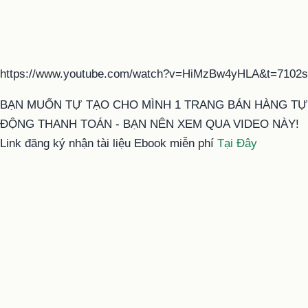
https://www.youtube.com/watch?v=HiMzBw4yHLA&t=7102s
BẠN MUỐN TỰ TẠO CHO MÌNH 1 TRANG BÁN HÀNG TỰ
ĐỘNG THANH TOÁN - BẠN NÊN XEM QUA VIDEO NÀY!
Link đăng ký nhận tài liệu Ebook miễn phí
Tại Đây