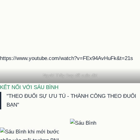
https://www.youtube.com/watch?v=FEx94AvHuFk&t=21s
Người Thầy thay đổi cuộc đời
KẾT NỐI VỚI SÁU BÌNH
"THEO ĐUỔI SỰ ƯU TÚ - THÀNH CÔNG THEO ĐUỔI
BẠN"