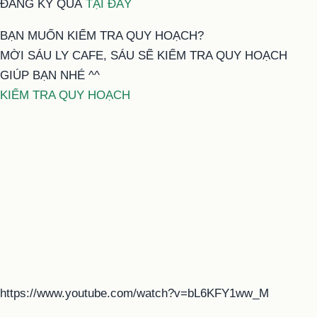
ĐĂNG KÝ QUÀ
TẠI ĐÂY
BẠN MUỐN KIỂM TRA QUY HOẠCH?
MỜI SÁU LY CAFE, SÁU SẼ KIỂM TRA QUY HOẠCH
GIÚP BẠN NHÉ ^^
KIỂM TRA QUY HOẠCH
https://www.youtube.com/watch?v=bL6KFY1ww_M