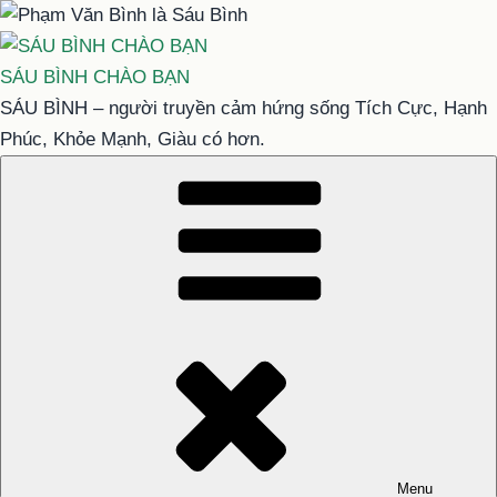
Chuyển
đến
phần
SÁU BÌNH CHÀO BẠN
nội
SÁU BÌNH – người truyền cảm hứng sống Tích Cực, Hạnh
dung
Phúc, Khỏe Mạnh, Giàu có hơn.
Menu