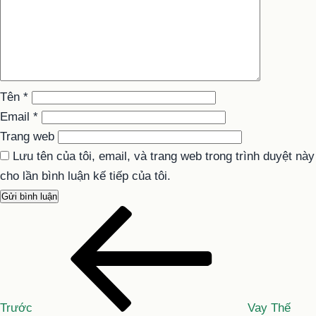
Tên
*
Email
*
Trang web
Lưu tên của tôi, email, và trang web trong trình duyệt này
cho lần bình luận kế tiếp của tôi.
Bài
Điều
cũ
hướng
hơn
bài
viết
Trước
Vay Thế