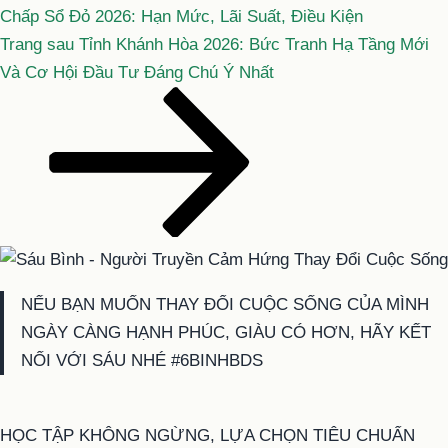
Chấp Sổ Đỏ 2026: Hạn Mức, Lãi Suất, Điều Kiện
Bài
Trang sau
Tỉnh Khánh Hòa 2026: Bức Tranh Hạ Tầng Mới
tiếp
Và Cơ Hội Đầu Tư Đáng Chú Ý Nhất
theo
NẾU BẠN MUỐN THAY ĐỔI CUỘC SỐNG CỦA MÌNH
NGÀY CÀNG HẠNH PHÚC, GIÀU CÓ HƠN, HÃY KẾT
NỐI VỚI SÁU NHÉ #6BINHBDS
HỌC TẬP KHÔNG NGỪNG, LỰA CHỌN TIÊU CHUẨN