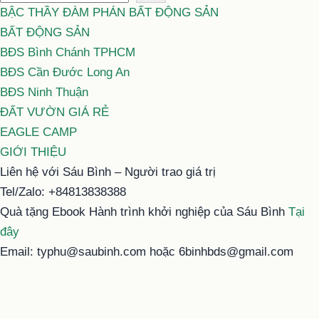
BẬC THẦY ĐÀM PHÁN BẤT ĐỘNG SẢN
BẤT ĐỘNG SẢN
BĐS Bình Chánh TPHCM
BĐS Cần Đước Long An
BĐS Ninh Thuận
ĐẤT VƯỜN GIÁ RẺ
EAGLE CAMP
GIỚI THIỆU
Liên hệ với Sáu Bình – Người trao giá trị
Tel/Zalo: +84813838388
Quà tặng Ebook Hành trình khởi nghiệp của Sáu Bình
Tại
đây
Email: typhu@saubinh.com hoặc 6binhbds@gmail.com
Facebook:
Sáu Bình – Người trao giá trị
Youtube:
Sáu Bình
Tiktok:
Sáu Bình