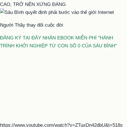
CAO, TRỞ NÊN XỨNG ĐÁNG
Người Thầy thay đổi cuộc đời
ĐĂNG KÝ TẠI ĐÂY NHẬN EBOOK MIỄN PHÍ "HÀNH
TRÌNH KHỞI NGHIỆP TỪ CON SỐ 0 CỦA SÁU BÌNH"
https://www.youtube.com/watch?v=ZTuxDn42dbU&t=518s