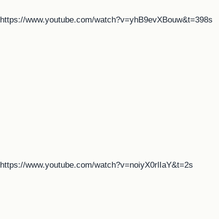
https://www.youtube.com/watch?v=yhB9evXBouw&t=398s
https://www.youtube.com/watch?v=noiyX0rlIaY&t=2s