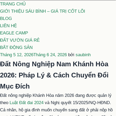
TRANG CHỦ
GIỚI THIỆU SÁU BÌNH – GIÁ TRỊ CỐT LÕI
BLOG
LIÊN HỆ
EAGLE CAMP
ĐẤT VƯỜN GIÁ RẺ
BẤT ĐỘNG SẢN
Đăng
Tháng 5 12, 2026
Tháng 6 24, 2026
bởi
saubinh
trong
Đất Nông Nghiệp Nam Khánh Hòa
2026: Pháp Lý & Cách Chuyển Đổi
Mục Đích
Đất nông nghiệp Khánh Hòa năm 2026 đang được quản lý
theo
Luật Đất đai 2024
và Nghị quyết 15/2025/NQ-HĐND.
Cá nhân, hộ gia đình muốn chuyển sang đất ở phải nộp hồ