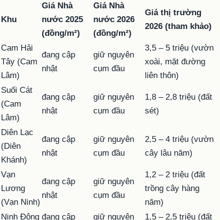
Giá Nhà
Giá Nhà
Giá thị trường
Khu
nước 2025
nước 2026
2026 (tham khảo)
(đồng/m²)
(đồng/m²)
Cam Hải
3,5 – 5 triệu (vườn
đang cập
giữ nguyên
Tây (Cam
xoài, mặt đường
nhật
cụm đầu
Lâm)
liên thôn)
Suối Cát
đang cập
giữ nguyên
1,8 – 2,8 triệu (đất
(Cam
nhật
cụm đầu
sét)
Lâm)
Diên Lạc
đang cập
giữ nguyên
2,5 – 4 triệu (vườn
(Diên
nhật
cụm đầu
cây lâu năm)
Khánh)
Vạn
1,2 – 2 triệu (đất
đang cập
giữ nguyên
Lương
trồng cây hàng
nhật
cụm đầu
(Vạn Ninh)
năm)
Ninh Đông
đang cập
giữ nguyên
1,5 – 2,5 triệu (đất