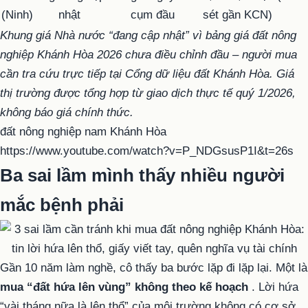
(Ninh)
nhật
cụm đầu
sét gần KCN)
Khung giá Nhà nước “đang cập nhật” vì bảng giá đất nông
nghiệp Khánh Hòa 2026 chưa điều chỉnh đầu – người mua
cần tra cứu trực tiếp tại Cổng dữ liệu đất Khánh Hòa. Giá
thị trường được tổng hợp từ giao dịch thực tế quý 1/2026,
không báo giá chính thức.
đất nông nghiệp nam Khánh Hòa
https://www.youtube.com/watch?v=P_NDGsusP1I&t=26s
Ba sai lầm mình thấy nhiều người
mắc bệnh phải
Gần 10 năm làm nghề, cô thấy ba bước lặp đi lặp lại.
Một là
mua “đất hứa lên vùng” không theo kế hoạch
. Lời hứa
“vài tháng nữa là lên thổ” của môi trường không có cơ sở