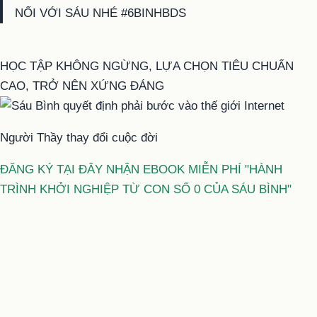
NỐI VỚI SÁU NHÉ #6BINHBDS
HỌC TẬP KHÔNG NGỪNG, LỰA CHỌN TIÊU CHUẨN
CAO, TRỞ NÊN XỨNG ĐÁNG
Người Thầy thay đổi cuộc đời
ĐĂNG KÝ TẠI ĐÂY NHẬN EBOOK MIỄN PHÍ "HÀNH
TRÌNH KHỞI NGHIỆP TỪ CON SỐ 0 CỦA SÁU BÌNH"