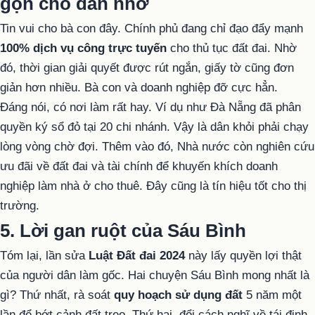
gọn cho dân nhờ
Tin vui cho bà con đây. Chính phủ đang chỉ đạo đẩy mạnh
100% dịch vụ công trực tuyến
cho thủ tục đất đai. Nhờ
đó, thời gian giải quyết được rút ngắn, giấy tờ cũng đơn
giản hơn nhiều. Bà con và doanh nghiệp đỡ cực hẳn.
Đáng nói, có nơi làm rất hay. Ví dụ như Đà Nẵng đã phân
quyền ký sổ đỏ tại 20 chi nhánh. Vậy là dân khỏi phải chạy
lòng vòng chờ đợi. Thêm vào đó, Nhà nước còn nghiên cứu
ưu đãi về đất đai và tài chính để khuyến khích doanh
nghiệp làm nhà ở cho thuê. Đây cũng là tín hiệu tốt cho thị
trường.
5. Lời gan ruột của Sáu Bình
Tóm lại, lần sửa
Luật Đất đai 2024
này lấy quyền lợi thật
của người dân làm gốc. Hai chuyện Sáu Bình mong nhất là
gì? Thứ nhất, rà soát
quy hoạch sử dụng đất
5 năm một
lần để bớt cảnh đất treo. Thứ hai, đổi cách nghĩ về tái định