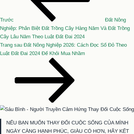
bài
viết
Trước
Đất Nông
Nghiệp: Phân Biệt Đất Trồng Cây Hàng Năm Và Đất Trồng
Cây Lâu Năm Theo Luật Đất Đai 2024
Bài
Trang sau
Đất Nông Nghiệp 2026: Cách Đọc Sổ Đỏ Theo
tiếp
Luật Đất Đai 2024 Để Khỏi Mua Nhầm
theo
NẾU BẠN MUỐN THAY ĐỔI CUỘC SỐNG CỦA MÌNH
NGÀY CÀNG HẠNH PHÚC, GIÀU CÓ HƠN, HÃY KẾT