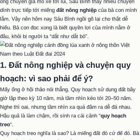
ông chuyên gia mổ xẻ tới lui, Sáu Bình thấy nhiều chuyện
dính trực tiếp tới miếng
đất nông nghiệp
của bà con mình
lắm. Vậy nên hôm nay Sáu Bình ngồi gõ lại cho thật dễ
hiểu. Bà con đọc xong là biết quyền lợi của mình nằm ở
đâu, khỏi bị người ta “dắt như dắt bò”.
1. Đất nông nghiệp và chuyện quy
hoạch: vì sao phải để ý?
Mấy ổng ở hội thảo nói thẳng. Quy hoạch sử dụng đất bây
giờ lập theo kỳ 10 năm, mà tầm nhìn kéo tới 20–50 năm.
Nghe thì oai, nhưng tầm nhìn xa quá đâm ra dễ đá nhau.
Hậu quả là làm chậm, rồi sinh ra cái cảnh “
quy hoạch
treo
“.
Quy hoạch treo nghĩa là sao? Là miếng đất đó cứ để đó. Bà