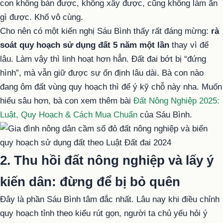
con không bán được, không xây được, cũng không làm ăn
gì được. Khổ vô cùng.
Cho nên có một kiến nghị Sáu Bình thấy rất đáng mừng:
rà
soát quy hoạch sử dụng đất 5 năm một lần
thay vì để
lâu. Làm vậy thì linh hoạt hơn hẳn. Đất đai bớt bị “đứng
hình”, mà vẫn giữ được sự ổn định lâu dài. Bà con nào
đang ôm đất vùng quy hoạch thì để ý kỹ chỗ này nha. Muốn
hiểu sâu hơn, bà con xem thêm bài
Đất Nông Nghiệp 2025:
Luật, Quy Hoạch & Cách Mua Chuẩn
của Sáu Bình.
2. Thu hồi đất nông nghiệp và lấy ý
kiến dân: đừng để bị bỏ quên
Đây là phần Sáu Bình tâm đắc nhất. Lâu nay khi điều chỉnh
quy hoạch tỉnh theo kiểu rút gọn, người ta chủ yếu hỏi ý