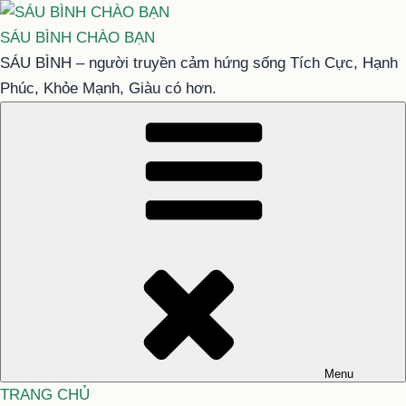
Chuyển
đến
SÁU BÌNH CHÀO BẠN
phần
SÁU BÌNH – người truyền cảm hứng sống Tích Cực, Hạnh
nội
Phúc, Khỏe Mạnh, Giàu có hơn.
dung
Menu
TRANG CHỦ