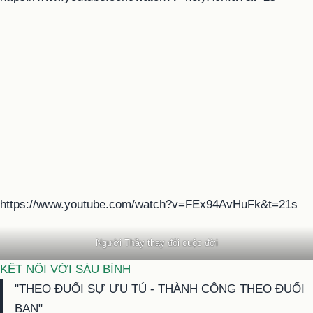
https://www.youtube.com/watch?v=FEx94AvHuFk&t=21s
Người Thầy thay đổi cuộc đời
KẾT NỐI VỚI SÁU BÌNH
"THEO ĐUỔI SỰ ƯU TÚ - THÀNH CÔNG THEO ĐUỔI
BẠN"