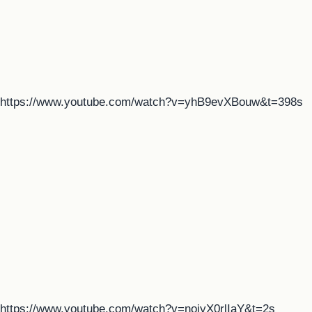
https://www.youtube.com/watch?v=yhB9evXBouw&t=398s
https://www.youtube.com/watch?v=noiyX0rlIaY&t=2s