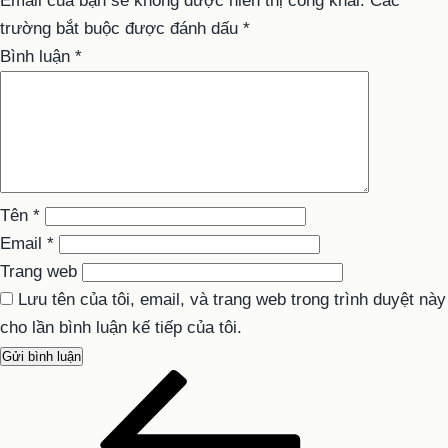
Email của bạn sẽ không được hiển thị công khai.
Các
trường bắt buộc được đánh dấu
*
Bình luận
*
Tên
*
Email
*
Trang web
Lưu tên của tôi, email, và trang web trong trình duyệt này
cho lần bình luận kế tiếp của tôi.
Bài
Điều
cũ
hướng
hơn