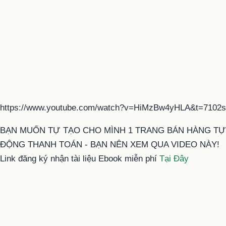
https://www.youtube.com/watch?v=HiMzBw4yHLA&t=7102s
BẠN MUỐN TỰ TẠO CHO MÌNH 1 TRANG BÁN HÀNG TỰ
ĐỘNG THANH TOÁN - BẠN NÊN XEM QUA VIDEO NÀY!
Link đăng ký nhận tài liệu Ebook miễn phí
Tại Đây