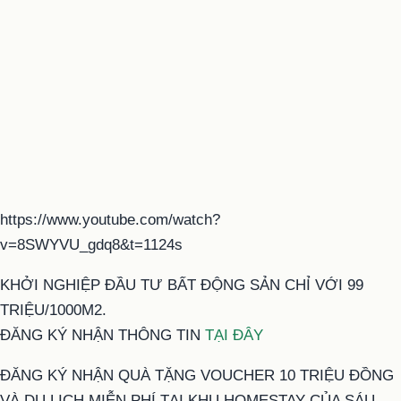
https://www.youtube.com/watch?
v=8SWYVU_gdq8&t=1124s
KHỞI NGHIỆP ĐẦU TƯ BẤT ĐỘNG SẢN CHỈ VỚI 99
TRIỆU/1000M2.
ĐĂNG KÝ NHẬN THÔNG TIN
TẠI ĐÂY
ĐĂNG KÝ NHẬN QUÀ TẶNG VOUCHER 10 TRIỆU ĐỒNG
VÀ DU LỊCH MIỄN PHÍ TẠI KHU HOMESTAY CỦA SÁU