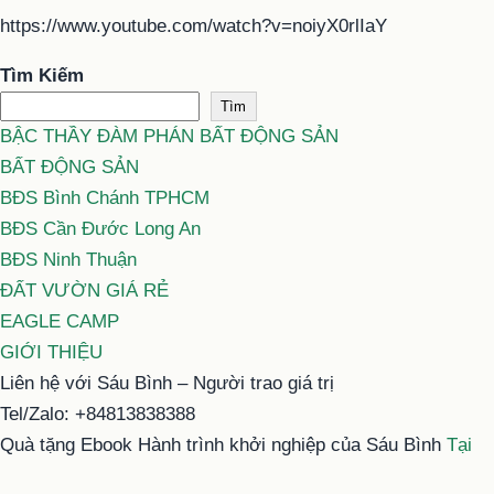
https://www.youtube.com/watch?v=noiyX0rlIaY
Tìm Kiếm
Tìm
BẬC THẦY ĐÀM PHÁN BẤT ĐỘNG SẢN
BẤT ĐỘNG SẢN
BĐS Bình Chánh TPHCM
BĐS Cần Đước Long An
BĐS Ninh Thuận
ĐẤT VƯỜN GIÁ RẺ
EAGLE CAMP
GIỚI THIỆU
Liên hệ với Sáu Bình – Người trao giá trị
Tel/Zalo: +84813838388
Quà tặng Ebook Hành trình khởi nghiệp của Sáu Bình
Tại
đây