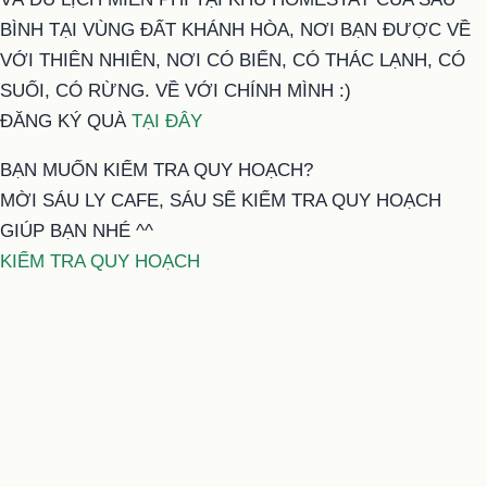
BÌNH TẠI VÙNG ĐẤT KHÁNH HÒA, NƠI BẠN ĐƯỢC VỀ
VỚI THIÊN NHIÊN, NƠI CÓ BIỂN, CÓ THÁC LẠNH, CÓ
SUỐI, CÓ RỪNG. VỀ VỚI CHÍNH MÌNH :)
ĐĂNG KÝ QUÀ
TẠI ĐÂY
BẠN MUỐN KIỂM TRA QUY HOẠCH?
MỜI SÁU LY CAFE, SÁU SẼ KIỂM TRA QUY HOẠCH
GIÚP BẠN NHÉ ^^
KIỂM TRA QUY HOẠCH