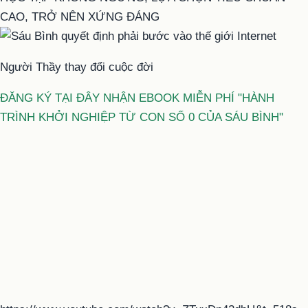
CAO, TRỞ NÊN XỨNG ĐÁNG
Người Thầy thay đổi cuộc đời
ĐĂNG KÝ TẠI ĐÂY NHẬN EBOOK MIỄN PHÍ "HÀNH
TRÌNH KHỞI NGHIỆP TỪ CON SỐ 0 CỦA SÁU BÌNH"