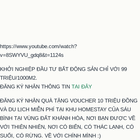
https://www.youtube.com/watch?
v=8SWYVU_gdq8&t=1124s
KHỞI NGHIỆP ĐẦU TƯ BẤT ĐỘNG SẢN CHỈ VỚI 99
TRIỆU/1000M2.
ĐĂNG KÝ NHẬN THÔNG TIN
TẠI ĐÂY
ĐĂNG KÝ NHẬN QUÀ TẶNG VOUCHER 10 TRIỆU ĐỒNG
VÀ DU LỊCH MIỄN PHÍ TẠI KHU HOMESTAY CỦA SÁU
BÌNH TẠI VÙNG ĐẤT KHÁNH HÒA, NƠI BẠN ĐƯỢC VỀ
VỚI THIÊN NHIÊN, NƠI CÓ BIỂN, CÓ THÁC LẠNH, CÓ
SUỐI, CÓ RỪNG. VỀ VỚI CHÍNH MÌNH :)