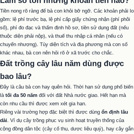
Làm sổ tốn những khoản tiền nào?
Tiền nong rõ ràng để bà con khỏi bỡ ngỡ. Các khoản phải lo
gồm: lệ phí trước bạ, lệ phí cấp giấy chứng nhận (phí phôi
sổ), phí đo đạc và thẩm định hồ sơ, tiền sử dụng đất (nếu
thuộc diện phải nộp), và thuế thu nhập cá nhân (nếu có
chuyển nhượng). Tùy diện tích và địa phương mà con số
khác nhau, bà con nên hỏi rõ ở xã trước cho chắc.
Đất trồng cây lâu năm dùng được
bao lâu?
Đây là câu bà con hay quên hỏi. Thời hạn sử dụng phổ biến
là
tối đa 50 năm
đối với đất Nhà nước giao. Hết hạn mà
còn nhu cầu thì được xem xét gia hạn.
Riêng vài trường hợp đặc biệt thì được dùng
ổn định lâu
dài
. Ví dụ cây trồng phục vụ sinh hoạt truyền thống của
cộng đồng dân tộc (cây cổ thụ, dược liệu quý), hay cây gắn