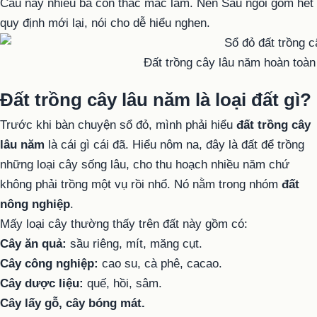
Câu này nhiều bà con thắc mắc lắm. Nên Sáu ngồi gom hết
quy định mới lại, nói cho dễ hiểu nghen.
Đất trồng cây lâu năm hoàn toàn
Đất trồng cây lâu năm là loại đất gì?
Trước khi bàn chuyện sổ đỏ, mình phải hiểu
đất trồng cây
lâu năm
là cái gì cái đã. Hiểu nôm na, đây là đất để trồng
những loại cây sống lâu, cho thu hoạch nhiều năm chứ
không phải trồng một vụ rồi nhổ. Nó nằm trong nhóm
đất
nông nghiệp
.
Mấy loại cây thường thấy trên đất này gồm có:
Cây ăn quả:
sầu riêng, mít, măng cụt.
Cây công nghiệp:
cao su, cà phê, cacao.
Cây dược liệu:
quế, hồi, sâm.
Cây lấy gỗ, cây bóng mát.