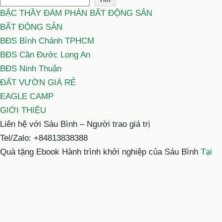
BẬC THẦY ĐÀM PHÁN BẤT ĐỘNG SẢN
BẤT ĐỘNG SẢN
BĐS Bình Chánh TPHCM
BĐS Cần Đước Long An
BĐS Ninh Thuận
ĐẤT VƯỜN GIÁ RẺ
EAGLE CAMP
GIỚI THIỆU
Liên hệ với Sáu Bình – Người trao giá trị
Tel/Zalo: +84813838388
Quà tặng Ebook Hành trình khởi nghiệp của Sáu Bình
Tại
đây
Email: typhu@saubinh.com hoặc 6binhbds@gmail.com
Facebook:
Sáu Bình – Người trao giá trị
Youtube:
Sáu Bình
Tiktok:
Sáu Bình