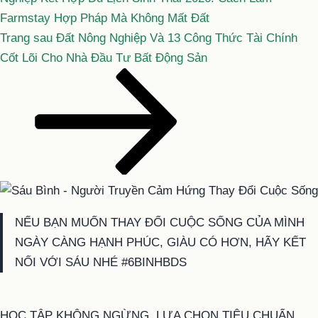
Farmstay Hợp Pháp Mà Không Mất Đất
Bài
Trang sau
Đất Nông Nghiệp Và 13 Công Thức Tài Chính
tiếp
Cốt Lõi Cho Nhà Đầu Tư Bất Động Sản
theo
NẾU BẠN MUỐN THAY ĐỔI CUỘC SỐNG CỦA MÌNH
NGÀY CÀNG HẠNH PHÚC, GIÀU CÓ HƠN, HÃY KẾT
NỐI VỚI SÁU NHÉ #6BINHBDS
HỌC TẬP KHÔNG NGỪNG, LỰA CHỌN TIÊU CHUẨN