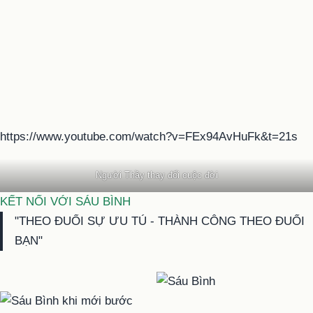
https://www.youtube.com/watch?v=FEx94AvHuFk&t=21s
Người Thầy thay đổi cuộc đời
KẾT NỐI VỚI SÁU BÌNH
"THEO ĐUỔI SỰ ƯU TÚ - THÀNH CÔNG THEO ĐUỔI
BẠN"