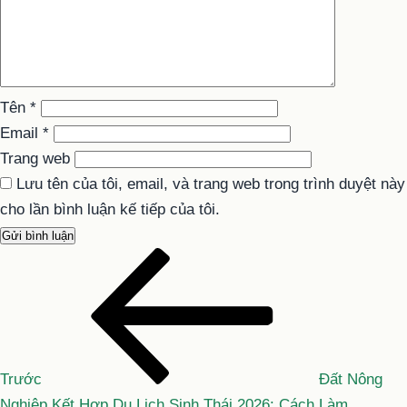
Tên
*
Email
*
Trang web
Lưu tên của tôi, email, và trang web trong trình duyệt này
cho lần bình luận kế tiếp của tôi.
Bài
Điều
cũ
hướng
hơn
bài
viết
Trước
Đất Nông
Nghiệp Kết Hợp Du Lịch Sinh Thái 2026: Cách Làm