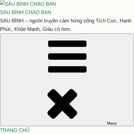
Chuyển
đến
SÁU BÌNH CHÀO BẠN
phần
SÁU BÌNH – người truyền cảm hứng sống Tích Cực, Hạnh
nội
Phúc, Khỏe Mạnh, Giàu có hơn.
dung
Menu
TRANG CHỦ