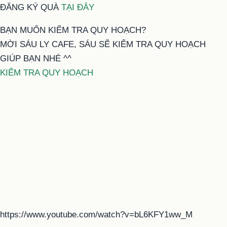
ĐĂNG KÝ QUÀ
TẠI ĐÂY
BẠN MUỐN KIỂM TRA QUY HOẠCH?
MỜI SÁU LY CAFE, SÁU SẼ KIỂM TRA QUY HOẠCH
GIÚP BẠN NHÉ ^^
KIỂM TRA QUY HOẠCH
https://www.youtube.com/watch?v=bL6KFY1ww_M