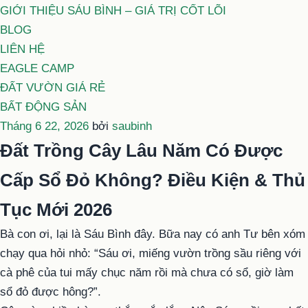
GIỚI THIỆU SÁU BÌNH – GIÁ TRỊ CỐT LÕI
BLOG
LIÊN HỆ
EAGLE CAMP
ĐẤT VƯỜN GIÁ RẺ
BẤT ĐỘNG SẢN
Đăng
Tháng 6 22, 2026
bởi
saubinh
trong
Đất Trồng Cây Lâu Năm Có Được
Cấp Sổ Đỏ Không? Điều Kiện & Thủ
Tục Mới 2026
Bà con ơi, lại là Sáu Bình đây. Bữa nay có anh Tư bên xóm
chạy qua hỏi nhỏ: “Sáu ơi, miếng vườn trồng sầu riêng với
cà phê của tui mấy chục năm rồi mà chưa có sổ, giờ làm
sổ đỏ được hông?”.