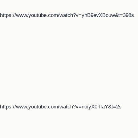
https://www.youtube.com/watch?v=yhB9evXBouw&t=398s
https://www.youtube.com/watch?v=noiyX0rlIaY&t=2s