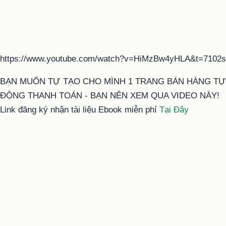
https://www.youtube.com/watch?v=HiMzBw4yHLA&t=7102s
BẠN MUỐN TỰ TẠO CHO MÌNH 1 TRANG BÁN HÀNG TỰ
ĐỘNG THANH TOÁN - BẠN NÊN XEM QUA VIDEO NÀY!
Link đăng ký nhận tài liệu Ebook miễn phí
Tại Đây