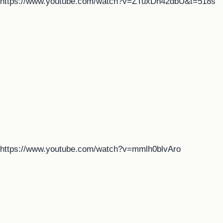
https://www.youtube.com/watch?v=ZTuxDn42dbU&t=518s
https://www.youtube.com/watch?v=mmlh0blvAro