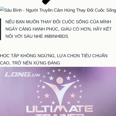
NẾU BẠN MUỐN THAY ĐỔI CUỘC SỐNG CỦA MÌNH
NGÀY CÀNG HẠNH PHÚC, GIÀU CÓ HƠN, HÃY KẾT
NỐI VỚI SÁU NHÉ #6BINHBDS
HỌC TẬP KHÔNG NGỪNG, LỰA CHỌN TIÊU CHUẨN
CAO, TRỞ NÊN XỨNG ĐÁNG