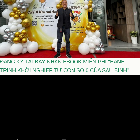
ĐĂNG KÝ TẠI ĐÂY NHẬN EBOOK MIỄN PHÍ "HÀNH
TRÌNH KHỞI NGHIỆP TỪ CON SỐ 0 CỦA SÁU BÌNH"