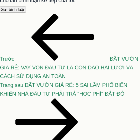
cho lần bình luận kế tiếp của tôi.
Bài
Điều
cũ
hướng
hơn
bài
viết
Trước
ĐẤT VƯỜN
GIÁ RẺ: VAY VỐN ĐẦU TƯ LÀ CON DAO HAI LƯỠI VÀ
CÁCH SỬ DỤNG AN TOÀN
Bài
Trang sau
ĐẤT VƯỜN GIÁ RẺ: 5 SAI LẦM PHỔ BIẾN
tiếp
KHIẾN NHÀ ĐẦU TƯ PHẢI TRẢ “HỌC PHÍ” ĐẮT ĐỎ
theo