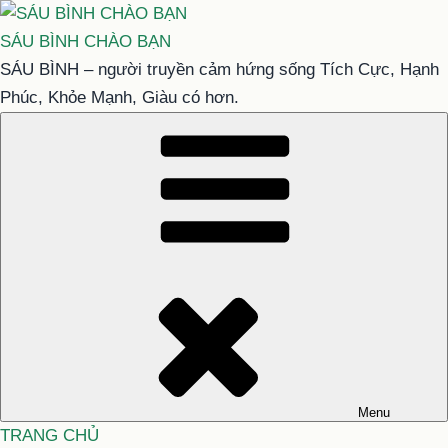
Chuyển
đến
SÁU BÌNH CHÀO BẠN
phần
SÁU BÌNH – người truyền cảm hứng sống Tích Cực, Hạnh
nội
Phúc, Khỏe Mạnh, Giàu có hơn.
dung
Menu
TRANG CHỦ