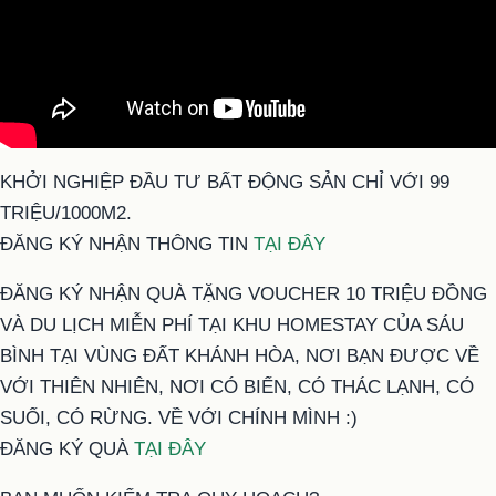
KHỞI NGHIỆP ĐẦU TƯ BẤT ĐỘNG SẢN CHỈ VỚI 99
TRIỆU/1000M2.
ĐĂNG KÝ NHẬN THÔNG TIN
TẠI ĐÂY
ĐĂNG KÝ NHẬN QUÀ TẶNG VOUCHER 10 TRIỆU ĐỒNG
VÀ DU LỊCH MIỄN PHÍ TẠI KHU HOMESTAY CỦA SÁU
BÌNH TẠI VÙNG ĐẤT KHÁNH HÒA, NƠI BẠN ĐƯỢC VỀ
VỚI THIÊN NHIÊN, NƠI CÓ BIỂN, CÓ THÁC LẠNH, CÓ
SUỐI, CÓ RỪNG. VỀ VỚI CHÍNH MÌNH :)
ĐĂNG KÝ QUÀ
TẠI ĐÂY