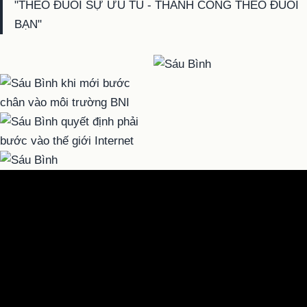
"THEO ĐUỔI SỰ ƯU TÚ - THÀNH CÔNG THEO ĐUỔI
BẠN"