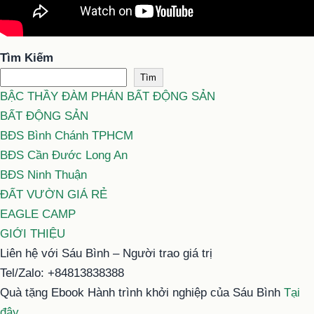
Tìm Kiếm
Tìm
BẬC THẦY ĐÀM PHÁN BẤT ĐỘNG SẢN
BẤT ĐỘNG SẢN
BĐS Bình Chánh TPHCM
BĐS Cần Đước Long An
BĐS Ninh Thuận
ĐẤT VƯỜN GIÁ RẺ
EAGLE CAMP
GIỚI THIỆU
Liên hệ với Sáu Bình – Người trao giá trị
Tel/Zalo: +84813838388
Quà tặng Ebook Hành trình khởi nghiệp của Sáu Bình
Tại
đây