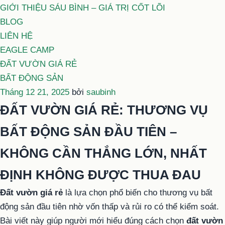
GIỚI THIỆU SÁU BÌNH – GIÁ TRỊ CỐT LÕI
BLOG
LIÊN HỆ
EAGLE CAMP
ĐẤT VƯỜN GIÁ RẺ
BẤT ĐỘNG SẢN
Đăng
Tháng 12 21, 2025
bởi
saubinh
trong
ĐẤT VƯỜN GIÁ RẺ: THƯƠNG VỤ
BẤT ĐỘNG SẢN ĐẦU TIÊN –
KHÔNG CẦN THẮNG LỚN, NHẤT
ĐỊNH KHÔNG ĐƯỢC THUA ĐAU
Đất vườn giá rẻ
là lựa chọn phổ biến cho thương vụ bất
động sản đầu tiên nhờ vốn thấp và rủi ro có thể kiểm soát.
Bài viết này giúp người mới hiểu đúng cách chọn
đất vườn