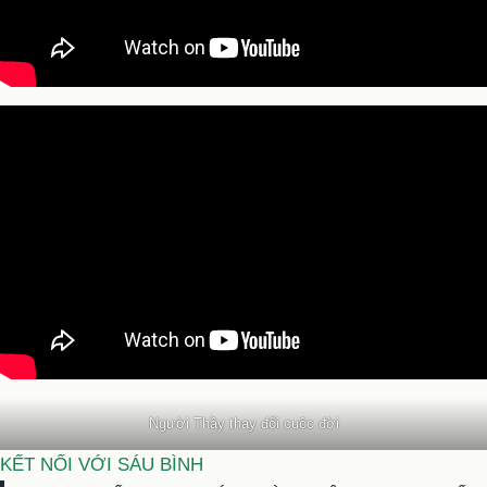
Người Thầy thay đổi cuộc đời
KẾT NỐI VỚI SÁU BÌNH