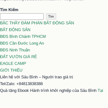
Tìm Kiếm
Tìm
BẬC THẦY ĐÀM PHÁN BẤT ĐỘNG SẢN
BẤT ĐỘNG SẢN
BĐS Bình Chánh TPHCM
BĐS Cần Đước Long An
BĐS Ninh Thuận
ĐẤT VƯỜN GIÁ RẺ
EAGLE CAMP
GIỚI THIỆU
Liên hệ với Sáu Bình – Người trao giá trị
Tel/Zalo: +84813838388
Quà tặng Ebook Hành trình khởi nghiệp của Sáu Bình
Tại
đây
Email: typhu@saubinh.com hoặc 6binhbds@gmail.com