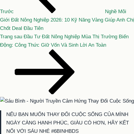
bài
viết
Trước
Nghề Môi
Giới Đất Nông Nghiệp 2026: 10 Kỹ Năng Vàng Giúp Anh Chị
Chốt Deal Đầu Tiên
Bài
Trang sau
Đầu Tư Đất Nông Nghiệp Mùa Thị Trường Biến
tiếp
Động: Công Thức Giữ Vốn Và Sinh Lời An Toàn
theo
NẾU BẠN MUỐN THAY ĐỔI CUỘC SỐNG CỦA MÌNH
NGÀY CÀNG HẠNH PHÚC, GIÀU CÓ HƠN, HÃY KẾT
NỐI VỚI SÁU NHÉ #6BINHBDS