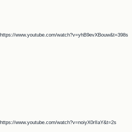
https://www.youtube.com/watch?v=yhB9evXBouw&t=398s
https://www.youtube.com/watch?v=noiyX0rlIaY&t=2s