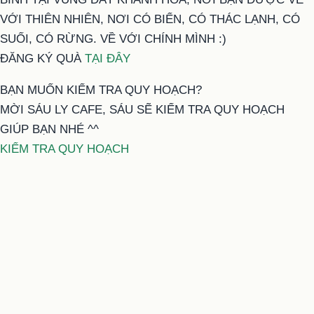
VỚI THIÊN NHIÊN, NƠI CÓ BIỂN, CÓ THÁC LẠNH, CÓ
SUỐI, CÓ RỪNG. VỀ VỚI CHÍNH MÌNH :)
ĐĂNG KÝ QUÀ
TẠI ĐÂY
BẠN MUỐN KIỂM TRA QUY HOẠCH?
MỜI SÁU LY CAFE, SÁU SẼ KIỂM TRA QUY HOẠCH
GIÚP BẠN NHÉ ^^
KIỂM TRA QUY HOẠCH