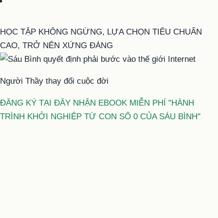
HỌC TẬP KHÔNG NGỪNG, LỰA CHỌN TIÊU CHUẨN
CAO, TRỞ NÊN XỨNG ĐÁNG
Người Thầy thay đổi cuộc đời
ĐĂNG KÝ TẠI ĐÂY NHẬN EBOOK MIỄN PHÍ "HÀNH
TRÌNH KHỞI NGHIỆP TỪ CON SỐ 0 CỦA SÁU BÌNH"