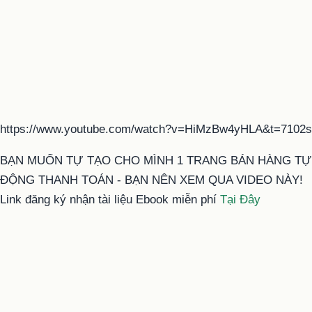
https://www.youtube.com/watch?v=HiMzBw4yHLA&t=7102s
BẠN MUỐN TỰ TẠO CHO MÌNH 1 TRANG BÁN HÀNG TỰ
ĐỘNG THANH TOÁN - BẠN NÊN XEM QUA VIDEO NÀY!
Link đăng ký nhận tài liệu Ebook miễn phí
Tại Đây