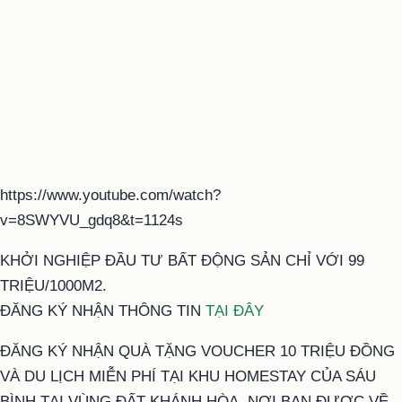
https://www.youtube.com/watch?
v=8SWYVU_gdq8&t=1124s
KHỞI NGHIỆP ĐẦU TƯ BẤT ĐỘNG SẢN CHỈ VỚI 99
TRIỆU/1000M2.
ĐĂNG KÝ NHẬN THÔNG TIN
TẠI ĐÂY
ĐĂNG KÝ NHẬN QUÀ TẶNG VOUCHER 10 TRIỆU ĐỒNG
VÀ DU LỊCH MIỄN PHÍ TẠI KHU HOMESTAY CỦA SÁU
BÌNH TẠI VÙNG ĐẤT KHÁNH HÒA, NƠI BẠN ĐƯỢC VỀ