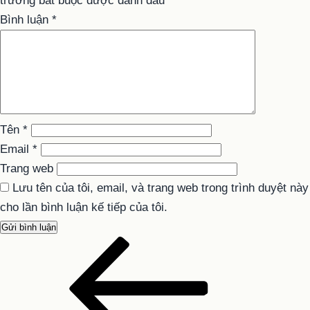
trường bắt buộc được đánh dấu
*
Bình luận
*
Tên
*
Email
*
Trang web
Lưu tên của tôi, email, và trang web trong trình duyệt này
cho lần bình luận kế tiếp của tôi.
Bài
Điều
cũ
hướng
hơn