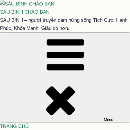
Chuyển
đến
SÁU BÌNH CHÀO BẠN
phần
SÁU BÌNH – người truyền cảm hứng sống Tích Cực, Hạnh
nội
Phúc, Khỏe Mạnh, Giàu có hơn.
dung
Menu
TRANG CHỦ