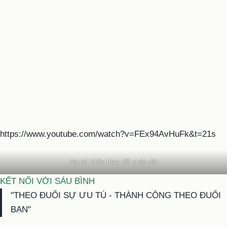
https://www.youtube.com/watch?v=FEx94AvHuFk&t=21s
Người Thầy thay đổi cuộc đời
KẾT NỐI VỚI SÁU BÌNH
"THEO ĐUỔI SỰ ƯU TÚ - THÀNH CÔNG THEO ĐUỔI
BẠN"