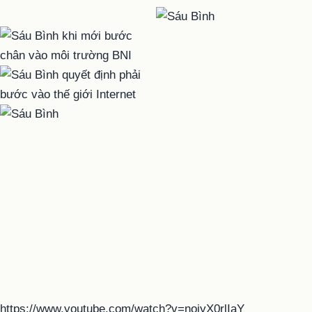
https://www.youtube.com/watch?v=noiyX0rlIaY