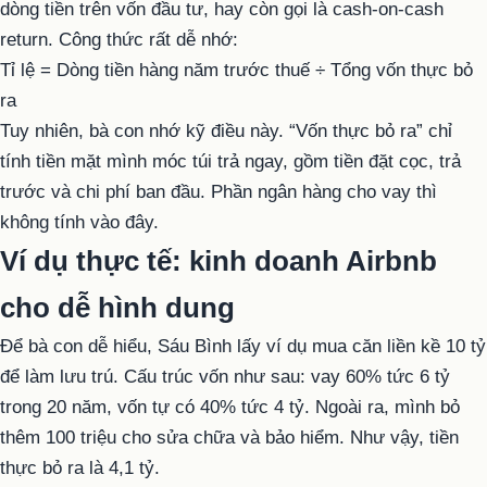
dòng tiền trên vốn đầu tư, hay còn gọi là cash-on-cash
return. Công thức rất dễ nhớ:
Tỉ lệ = Dòng tiền hàng năm trước thuế ÷ Tổng vốn thực bỏ
ra
Tuy nhiên, bà con nhớ kỹ điều này. “Vốn thực bỏ ra” chỉ
tính tiền mặt mình móc túi trả ngay, gồm tiền đặt cọc, trả
trước và chi phí ban đầu. Phần ngân hàng cho vay thì
không tính vào đây.
Ví dụ thực tế: kinh doanh Airbnb
cho dễ hình dung
Để bà con dễ hiểu, Sáu Bình lấy ví dụ mua căn liền kề 10 tỷ
để làm lưu trú. Cấu trúc vốn như sau: vay 60% tức 6 tỷ
trong 20 năm, vốn tự có 40% tức 4 tỷ. Ngoài ra, mình bỏ
thêm 100 triệu cho sửa chữa và bảo hiểm. Như vậy, tiền
thực bỏ ra là 4,1 tỷ.