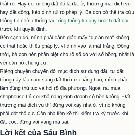
thật rõ. Hãy coi miếng đất đó là đất ở, thương mại dịch vụ
hay đất công, kẻo dính rủi ro pháp lý. Bà con có thể tra cứu
thông tin chính thống tại
cổng thông tin quy hoạch đất đai
trước khi quyết định.
Bên cạnh đó, mình phải cảnh giác mấy “dự án ma” không
có thật hoặc thiếu pháp lý, vì dính vào là mất trắng. Đồng
thời, bà con nên phân biệt cho rõ sổ đỏ với sổ hồng, nhất là
với căn hộ chung cư.
Riêng chuyện chuyển đổi mục đích sử dụng đất, từ đất
trồng cây lâu năm sang đất thổ cư chẳng hạn, mình phải
làm đúng thủ tục và hỏi rõ địa phương. Ngoài ra, mua
shophouse thì coi khả năng kinh doanh có bền không. Đất
thương mại dịch vụ thì đừng vội xây nhà ở, vì nó không
phải đất thổ cư. Còn nhà liền kề thì kiểm tra kỹ trước khi
đặt cọc, đừng vội vàng mà sai.
Lời kết của Sáu Bình