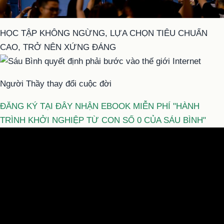
HỌC TẬP KHÔNG NGỪNG, LỰA CHỌN TIÊU CHUẨN
CAO, TRỞ NÊN XỨNG ĐÁNG
Người Thầy thay đổi cuộc đời
ĐĂNG KÝ TẠI ĐÂY NHẬN EBOOK MIỄN PHÍ "HÀNH
TRÌNH KHỞI NGHIỆP TỪ CON SỐ 0 CỦA SÁU BÌNH"