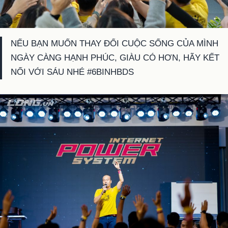
NẾU BẠN MUỐN THAY ĐỔI CUỘC SỐNG CỦA MÌNH
NGÀY CÀNG HẠNH PHÚC, GIÀU CÓ HƠN, HÃY KẾT
NỐI VỚI SÁU NHÉ #6BINHBDS