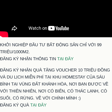
KHỞI NGHIỆP ĐẦU TƯ BẤT ĐỘNG SẢN CHỈ VỚI 99
TRIỆU/1000M2.
ĐĂNG KÝ NHẬN THÔNG TIN
TẠI ĐÂY
ĐĂNG KÝ NHẬN QUÀ TẶNG VOUCHER 10 TRIỆU ĐỒNG
VÀ DU LỊCH MIỄN PHÍ TẠI KHU HOMESTAY CỦA SÁU
BÌNH TẠI VÙNG ĐẤT KHÁNH HÒA, NƠI BẠN ĐƯỢC VỀ
VỚI THIÊN NHIÊN, NƠI CÓ BIỂN, CÓ THÁC LẠNH, CÓ
SUỐI, CÓ RỪNG. VỀ VỚI CHÍNH MÌNH :)
ĐĂNG KÝ QUÀ
TẠI ĐÂY