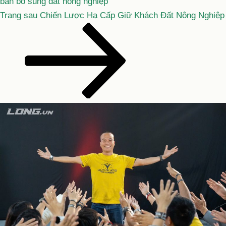
bán bổ sung đất nông nghiệp
Bài
Trang sau
Chiến Lược Hạ Cấp Giữ Khách Đất Nông Nghiệp
tiếp
theo