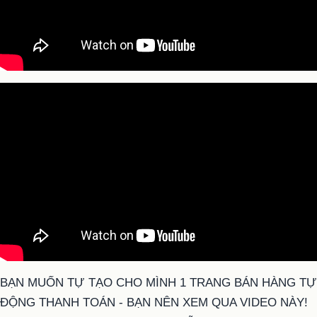
BẠN MUỐN TỰ TẠO CHO MÌNH 1 TRANG BÁN HÀNG TỰ
ĐỘNG THANH TOÁN - BẠN NÊN XEM QUA VIDEO NÀY!