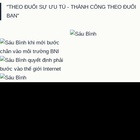
"THEO ĐUỔI SỰ ƯU TÚ - THÀNH CÔNG THEO ĐUỔI
BẠN"