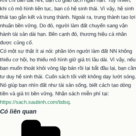
Khi chỉ bán đất NN, bạn có giao dịch ngắn hạn. Tuy nhiên,
khi có mô hình liên tục, bạn có hệ sinh thái. Vì vậy, hệ sinh
thái tạo gắn kết và trung thành. Ngoài ra, trung thành tạo lợi
nhuận bền vững. Do đó, người làm đất chuyển sang vận
hành tài sản dài hạn. Bên cạnh đó, thương hiệu cá nhân
được củng cố.
Có một sự thật ít ai nói: phần lớn người làm đất NN không
thiếu cơ hội, họ thiếu mô hình giữ giá trị lâu dài. Vì vậy, nếu
bạn muốn thoát khỏi vòng lặp bán rồi lại bắt đầu lại, bạn cần
tư duy hệ sinh thái. Cuốn sách tôi viết không dạy lướt sóng.
Nó giúp bạn nhìn đất như tài sản sống, biết cách tạo dòng
tiền và giá trị bền vững. Nhận sách miễn phí tại:
https://sach.saubinh.com/bdsq
.
Có liên quan
Danh
mục