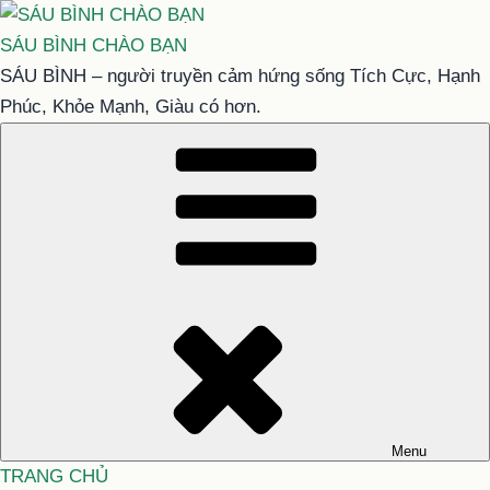
Chuyển
đến
SÁU BÌNH CHÀO BẠN
phần
SÁU BÌNH – người truyền cảm hứng sống Tích Cực, Hạnh
nội
Phúc, Khỏe Mạnh, Giàu có hơn.
dung
Menu
TRANG CHỦ