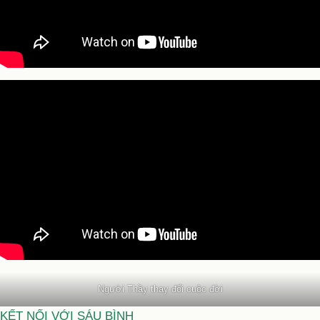
Người Thầy thay đổi cuộc đời
KẾT NỐI VỚI SÁU BÌNH