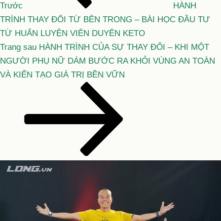
viết
Trước
HÀNH
TRÌNH THAY ĐỔI TỪ BÊN TRONG – BÀI HỌC ĐẦU TƯ
TỪ HUẤN LUYỆN VIÊN DUYÊN KETO
Bài
Trang sau
HÀNH TRÌNH CỦA SỰ THAY ĐỔI – KHI MỘT
tiếp
NGƯỜI PHỤ NỮ DÁM BƯỚC RA KHỎI VÙNG AN TOÀN
theo
VÀ KIẾN TẠO GIÁ TRỊ BỀN VỮN