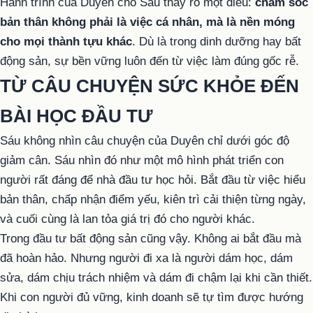
Hành trình của Duyên cho Sáu thấy rõ một điều:
chăm sóc
bản thân không phải là việc cá nhân, mà là nền móng
cho mọi thành tựu khác
. Dù là trong dinh dưỡng hay bất
động sản, sự bền vững luôn đến từ việc làm đúng gốc rễ.
TỪ CÂU CHUYỆN SỨC KHỎE ĐẾN
BÀI HỌC ĐẦU TƯ
Sáu không nhìn câu chuyện của Duyên chỉ dưới góc độ
giảm cân. Sáu nhìn đó như một mô hình phát triển con
người rất đáng để nhà đầu tư học hỏi. Bắt đầu từ việc hiểu
bản thân, chấp nhận điểm yếu, kiên trì cải thiện từng ngày,
và cuối cùng là lan tỏa giá trị đó cho người khác.
Trong đầu tư bất động sản cũng vậy. Không ai bắt đầu mà
đã hoàn hảo. Nhưng người đi xa là người dám học, dám
sửa, dám chịu trách nhiệm và dám đi chậm lại khi cần thiết.
Khi con người đủ vững, kinh doanh sẽ tự tìm được hướng