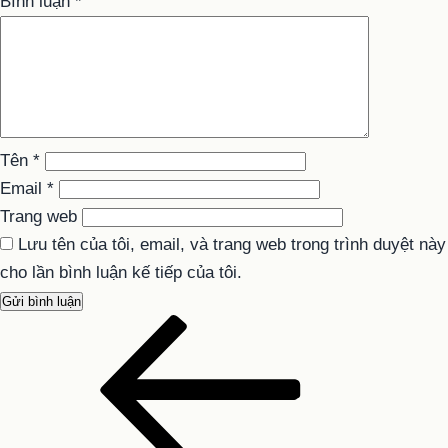
Bình luận
*
Tên
*
Email
*
Trang web
Lưu tên của tôi, email, và trang web trong trình duyệt này
cho lần bình luận kế tiếp của tôi.
Bài
Điều
cũ
hướng
hơn
bài