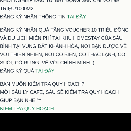
KHỞI NGHIỆP ĐẦU TƯ BẤT ĐỘNG SẢN CHỈ VỚI 99
TRIỆU/1000M2.
ĐĂNG KÝ NHẬN THÔNG TIN
TẠI ĐÂY
ĐĂNG KÝ NHẬN QUÀ TẶNG VOUCHER 10 TRIỆU ĐỒNG
VÀ DU LỊCH MIỄN PHÍ TẠI KHU HOMESTAY CỦA SÁU
BÌNH TẠI VÙNG ĐẤT KHÁNH HÒA, NƠI BẠN ĐƯỢC VỀ
VỚI THIÊN NHIÊN, NƠI CÓ BIỂN, CÓ THÁC LẠNH, CÓ
SUỐI, CÓ RỪNG. VỀ VỚI CHÍNH MÌNH :)
ĐĂNG KÝ QUÀ
TẠI ĐÂY
BẠN MUỐN KIỂM TRA QUY HOẠCH?
MỜI SÁU LY CAFE, SÁU SẼ KIỂM TRA QUY HOẠCH
GIÚP BẠN NHÉ ^^
KIỂM TRA QUY HOẠCH