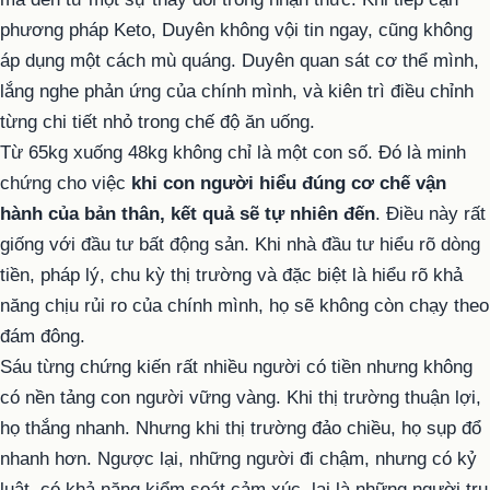
phương pháp Keto, Duyên không vội tin ngay, cũng không
áp dụng một cách mù quáng. Duyên quan sát cơ thể mình,
lắng nghe phản ứng của chính mình, và kiên trì điều chỉnh
từng chi tiết nhỏ trong chế độ ăn uống.
Từ 65kg xuống 48kg không chỉ là một con số. Đó là minh
chứng cho việc
khi con người hiểu đúng cơ chế vận
hành của bản thân, kết quả sẽ tự nhiên đến
. Điều này rất
giống với đầu tư bất động sản. Khi nhà đầu tư hiểu rõ dòng
tiền, pháp lý, chu kỳ thị trường và đặc biệt là hiểu rõ khả
năng chịu rủi ro của chính mình, họ sẽ không còn chạy theo
đám đông.
Sáu từng chứng kiến rất nhiều người có tiền nhưng không
có nền tảng con người vững vàng. Khi thị trường thuận lợi,
họ thắng nhanh. Nhưng khi thị trường đảo chiều, họ sụp đổ
nhanh hơn. Ngược lại, những người đi chậm, nhưng có kỷ
luật, có khả năng kiểm soát cảm xúc, lại là những người trụ