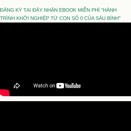
ĐĂNG KÝ TẠI ĐÂY NHẬN EBOOK MIỄN PHÍ "HÀNH
TRÌNH KHỞI NGHIỆP TỪ CON SỐ 0 CỦA SÁU BÌNH"