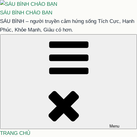
Chuyển
đến
SÁU BÌNH CHÀO BẠN
phần
SÁU BÌNH – người truyền cảm hứng sống Tích Cực, Hạnh
nội
Phúc, Khỏe Mạnh, Giàu có hơn.
dung
Menu
TRANG CHỦ