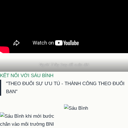
Người Thầy thay đổi cuộc đời
KẾT NỐI VỚI SÁU BÌNH
"THEO ĐUỔI SỰ ƯU TÚ - THÀNH CÔNG THEO ĐUỔI
BẠN"