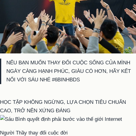
NẾU BẠN MUỐN THAY ĐỔI CUỘC SỐNG CỦA MÌNH
NGÀY CÀNG HẠNH PHÚC, GIÀU CÓ HƠN, HÃY KẾT
NỐI VỚI SÁU NHÉ #6BINHBDS
HỌC TẬP KHÔNG NGỪNG, LỰA CHỌN TIÊU CHUẨN
CAO, TRỞ NÊN XỨNG ĐÁNG
Người Thầy thay đổi cuộc đời