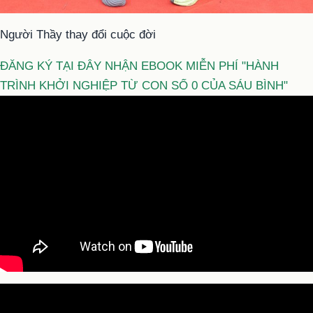
Người Thầy thay đổi cuộc đời
ĐĂNG KÝ TẠI ĐÂY NHẬN EBOOK MIỄN PHÍ "HÀNH
TRÌNH KHỞI NGHIỆP TỪ CON SỐ 0 CỦA SÁU BÌNH"