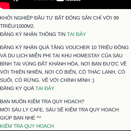
KHỞI NGHIỆP ĐẦU TƯ BẤT ĐỘNG SẢN CHỈ VỚI 99
TRIỆU/1000M2.
ĐĂNG KÝ NHẬN THÔNG TIN
TẠI ĐÂY
ĐĂNG KÝ NHẬN QUÀ TẶNG VOUCHER 10 TRIỆU ĐỒNG
VÀ DU LỊCH MIỄN PHÍ TẠI KHU HOMESTAY CỦA SÁU
BÌNH TẠI VÙNG ĐẤT KHÁNH HÒA, NƠI BẠN ĐƯỢC VỀ
VỚI THIÊN NHIÊN, NƠI CÓ BIỂN, CÓ THÁC LẠNH, CÓ
SUỐI, CÓ RỪNG. VỀ VỚI CHÍNH MÌNH :)
ĐĂNG KÝ QUÀ
TẠI ĐÂY
BẠN MUỐN KIỂM TRA QUY HOẠCH?
MỜI SÁU LY CAFE, SÁU SẼ KIỂM TRA QUY HOẠCH
GIÚP BẠN NHÉ ^^
KIỂM TRA QUY HOẠCH