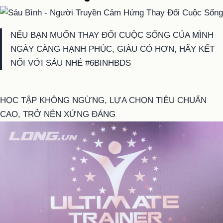
NẾU BẠN MUỐN THAY ĐỔI CUỘC SỐNG CỦA MÌNH
NGÀY CÀNG HẠNH PHÚC, GIÀU CÓ HƠN, HÃY KẾT
NỐI VỚI SÁU NHÉ #6BINHBDS
HỌC TẬP KHÔNG NGỪNG, LỰA CHỌN TIÊU CHUẨN
CAO, TRỞ NÊN XỨNG ĐÁNG