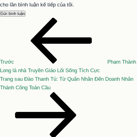
cho lần bình luận kế tiếp của tôi.
Bài
Điều
cũ
hướng
hơn
bài
viết
Trước
Phạm Thành
Long là nhà Truyền Giáo Lối Sống Tích Cực
Bài
Trang sau
Đào Thanh Tú: Từ Quân Nhân Đến Doanh Nhân
tiếp
Thành Công Toàn Cầu
theo