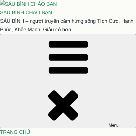
Chuyển
đến
SÁU BÌNH CHÀO BẠN
phần
SÁU BÌNH – người truyền cảm hứng sống Tích Cực, Hạnh
nội
Phúc, Khỏe Mạnh, Giàu có hơn.
dung
Menu
TRANG CHỦ