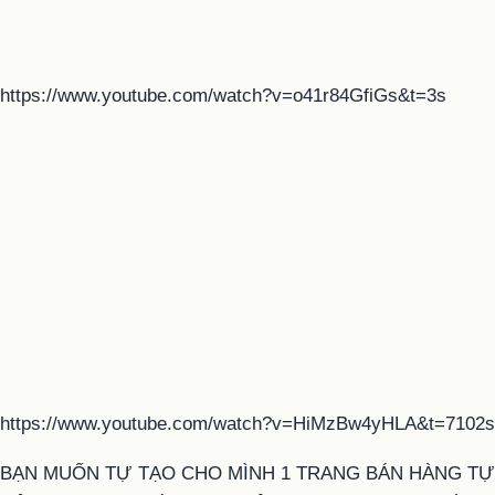
https://www.youtube.com/watch?v=o41r84GfiGs&t=3s
https://www.youtube.com/watch?v=HiMzBw4yHLA&t=7102s
BẠN MUỐN TỰ TẠO CHO MÌNH 1 TRANG BÁN HÀNG TỰ