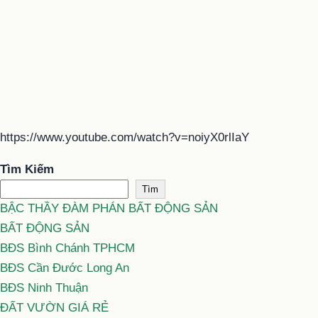
https://www.youtube.com/watch?v=noiyX0rlIaY
Tìm Kiếm
Tìm
BẬC THẦY ĐÀM PHÁN BẤT ĐỘNG SẢN
BẤT ĐỘNG SẢN
BĐS Bình Chánh TPHCM
BĐS Cần Đước Long An
BĐS Ninh Thuận
ĐẤT VƯỜN GIÁ RẺ