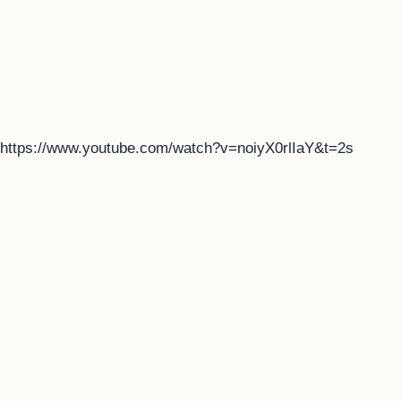
https://www.youtube.com/watch?v=noiyX0rlIaY&t=2s