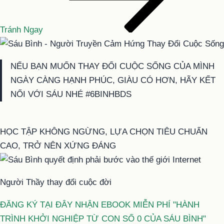
Tránh Ngay
NẾU BẠN MUỐN THAY ĐỔI CUỘC SỐNG CỦA MÌNH
NGÀY CÀNG HẠNH PHÚC, GIÀU CÓ HƠN, HÃY KẾT
NỐI VỚI SÁU NHÉ #6BINHBDS
HỌC TẬP KHÔNG NGỪNG, LỰA CHỌN TIÊU CHUẨN
CAO, TRỞ NÊN XỨNG ĐÁNG
Người Thầy thay đổi cuộc đời
ĐĂNG KÝ TẠI ĐÂY NHẬN EBOOK MIỄN PHÍ "HÀNH
TRÌNH KHỞI NGHIỆP TỪ CON SỐ 0 CỦA SÁU BÌNH"