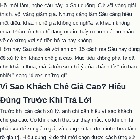
Hồi mới làm, nghe câu này là Sáu cuống. Cứ vội vàng giải
thích, vội vàng giảm giá. Nhưng càng làm Sáu càng hiểu
một điều: khách chê giá không có nghĩa là khách không
mua. Phần lớn họ chỉ đang muốn thấy rõ hơn cái họ nhận
về có xứng với số tiền bỏ ra hay không.
Hôm nay Sáu chia sẻ với anh chị 15 cách mà Sáu hay dùng
để xử lý khi khách chê giá cao. Mục tiêu không phải là cãi
cho khách thua, mà là kéo sự chú ý của khách từ “tốn bao
nhiêu” sang “được những gì”.
Vì Sao Khách Chê Giá Cao? Hiểu
Đúng Trước Khi Trả Lời
Trước khi bàn cách xử lý, anh chị cần hiểu vì sao khách
chê giá cao. Có khi khách thật sự thấy mắc, có khi chỉ là
phản xạ để xin giảm giá, và cũng có khi do mình chưa làm
rõ giá trị. Hiểu đúng lý do thì mới chọn được cách ứng xử