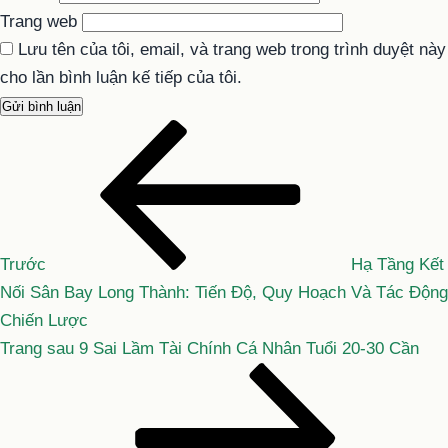
Trang web
Lưu tên của tôi, email, và trang web trong trình duyệt này
cho lần bình luận kế tiếp của tôi.
Bài
Điều
cũ
hướng
hơn
bài
viết
Trước
Hạ Tầng Kết
Nối Sân Bay Long Thành: Tiến Độ, Quy Hoạch Và Tác Động
Chiến Lược
Bài
Trang sau
9 Sai Lầm Tài Chính Cá Nhân Tuổi 20-30 Cần
tiếp
theo