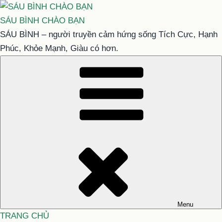
Chuyển
đến
SÁU BÌNH CHÀO BẠN
phần
SÁU BÌNH – người truyền cảm hứng sống Tích Cực, Hạnh
nội
Phúc, Khỏe Mạnh, Giàu có hơn.
dung
Menu
TRANG CHỦ