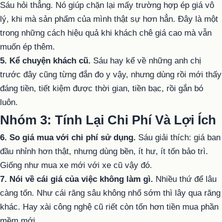
Sáu hỏi thẳng. Nó giúp chặn lại mấy trường hợp ép giá vô
lý, khi mà sản phẩm của mình thật sự hơn hẳn. Đây là một
trong những cách hiệu quả khi khách chê giá cao mà vẫn
muốn ép thêm.
5. Kể chuyện khách cũ.
Sáu hay kể về những anh chị
trước đây cũng từng đắn đo y vậy, nhưng dùng rồi mới thấy
đáng tiền, tiết kiệm được thời gian, tiền bạc, rồi gắn bó
luôn.
Nhóm 3: Tính Lại Chi Phí Và Lợi Ích
6. So giá mua với chi phí sử dụng.
Sáu giải thích: giá ban
đầu nhỉnh hơn thật, nhưng dùng bền, ít hư, ít tốn bảo trì.
Giống như mua xe mới với xe cũ vậy đó.
7. Nói về cái giá của việc không làm gì.
Nhiều thứ để lâu
càng tốn. Như cái răng sâu không nhổ sớm thì lây qua răng
khác. Hay xài công nghệ cũ riết còn tốn hơn tiền mua phần
mềm mới.