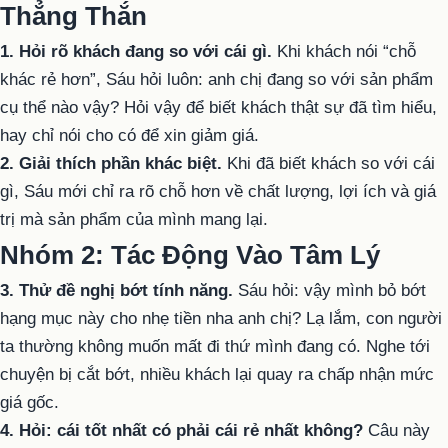
Thẳng Thắn
1. Hỏi rõ khách đang so với cái gì.
Khi khách nói “chỗ
khác rẻ hơn”, Sáu hỏi luôn: anh chị đang so với sản phẩm
cụ thể nào vậy? Hỏi vậy để biết khách thật sự đã tìm hiểu,
hay chỉ nói cho có để xin giảm giá.
2. Giải thích phần khác biệt.
Khi đã biết khách so với cái
gì, Sáu mới chỉ ra rõ chỗ hơn về chất lượng, lợi ích và giá
trị mà sản phẩm của mình mang lại.
Nhóm 2: Tác Động Vào Tâm Lý
3. Thử đề nghị bớt tính năng.
Sáu hỏi: vậy mình bỏ bớt
hạng mục này cho nhẹ tiền nha anh chị? Lạ lắm, con người
ta thường không muốn mất đi thứ mình đang có. Nghe tới
chuyện bị cắt bớt, nhiều khách lại quay ra chấp nhận mức
giá gốc.
4. Hỏi: cái tốt nhất có phải cái rẻ nhất không?
Câu này