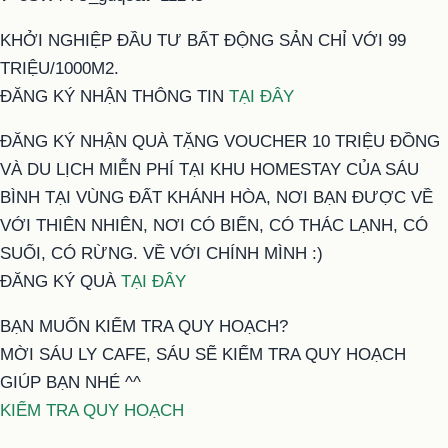
KHỞI NGHIỆP ĐẦU TƯ BẤT ĐỘNG SẢN CHỈ VỚI 99
TRIỆU/1000M2.
ĐĂNG KÝ NHẬN THÔNG TIN
TẠI ĐÂY
ĐĂNG KÝ NHẬN QUÀ TẶNG VOUCHER 10 TRIỆU ĐỒNG
VÀ DU LỊCH MIỄN PHÍ TẠI KHU HOMESTAY CỦA SÁU
BÌNH TẠI VÙNG ĐẤT KHÁNH HÒA, NƠI BẠN ĐƯỢC VỀ
VỚI THIÊN NHIÊN, NƠI CÓ BIỂN, CÓ THÁC LẠNH, CÓ
SUỐI, CÓ RỪNG. VỀ VỚI CHÍNH MÌNH :)
ĐĂNG KÝ QUÀ
TẠI ĐÂY
BẠN MUỐN KIỂM TRA QUY HOẠCH?
MỜI SÁU LY CAFE, SÁU SẼ KIỂM TRA QUY HOẠCH
GIÚP BẠN NHÉ ^^
KIỂM TRA QUY HOẠCH