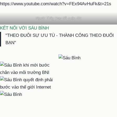
https://www.youtube.com/watch?v=FEx94AvHuFk&t=21s
Người Thầy thay đổi cuộc đời
KẾT NỐI VỚI SÁU BÌNH
"THEO ĐUỔI SỰ ƯU TÚ - THÀNH CÔNG THEO ĐUỔI
BẠN"