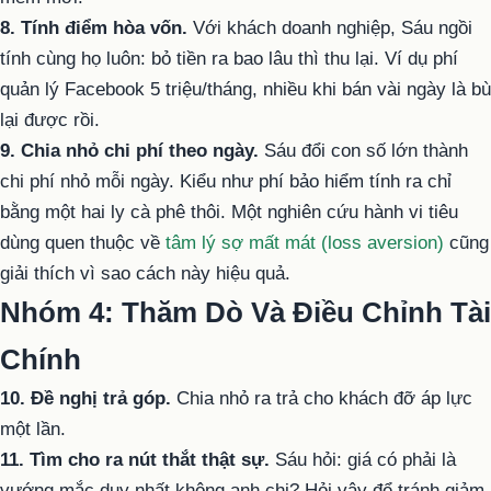
8. Tính điểm hòa vốn.
Với khách doanh nghiệp, Sáu ngồi
tính cùng họ luôn: bỏ tiền ra bao lâu thì thu lại. Ví dụ phí
quản lý Facebook 5 triệu/tháng, nhiều khi bán vài ngày là bù
lại được rồi.
9. Chia nhỏ chi phí theo ngày.
Sáu đổi con số lớn thành
chi phí nhỏ mỗi ngày. Kiểu như phí bảo hiểm tính ra chỉ
bằng một hai ly cà phê thôi. Một nghiên cứu hành vi tiêu
dùng quen thuộc về
tâm lý sợ mất mát (loss aversion)
cũng
giải thích vì sao cách này hiệu quả.
Nhóm 4: Thăm Dò Và Điều Chỉnh Tài
Chính
10. Đề nghị trả góp.
Chia nhỏ ra trả cho khách đỡ áp lực
một lần.
11. Tìm cho ra nút thắt thật sự.
Sáu hỏi: giá có phải là
vướng mắc duy nhất không anh chị? Hỏi vậy để tránh giảm