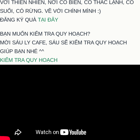
VỚI THIÊN NHIÊN, NƠI CÓ BIỂN, CÓ THÁC LẠNH, CÓ
SUỐI, CÓ RỪNG. VỀ VỚI CHÍNH MÌNH :)
ĐĂNG KÝ QUÀ
TẠI ĐÂY
BẠN MUỐN KIỂM TRA QUY HOẠCH?
MỜI SÁU LY CAFE, SÁU SẼ KIỂM TRA QUY HOẠCH
GIÚP BẠN NHÉ ^^
KIỂM TRA QUY HOẠCH