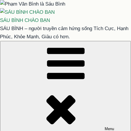
Chuyển
đến
phần
SÁU BÌNH CHÀO BẠN
nội
SÁU BÌNH – người truyền cảm hứng sống Tích Cực, Hạnh
dung
Phúc, Khỏe Mạnh, Giàu có hơn.
Menu