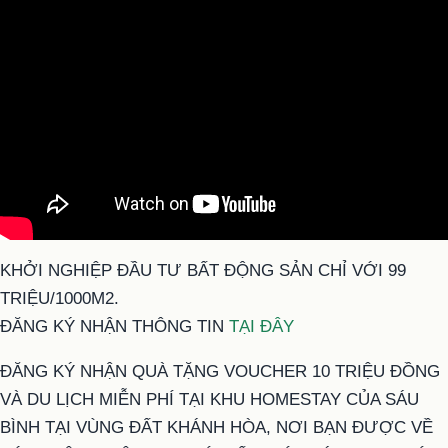
KHỞI NGHIỆP ĐẦU TƯ BẤT ĐỘNG SẢN CHỈ VỚI 99
TRIỆU/1000M2.
ĐĂNG KÝ NHẬN THÔNG TIN
TẠI ĐÂY
ĐĂNG KÝ NHẬN QUÀ TẶNG VOUCHER 10 TRIỆU ĐỒNG
VÀ DU LỊCH MIỄN PHÍ TẠI KHU HOMESTAY CỦA SÁU
BÌNH TẠI VÙNG ĐẤT KHÁNH HÒA, NƠI BẠN ĐƯỢC VỀ