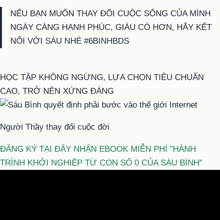
NẾU BẠN MUỐN THAY ĐỔI CUỘC SỐNG CỦA MÌNH
NGÀY CÀNG HẠNH PHÚC, GIÀU CÓ HƠN, HÃY KẾT
NỐI VỚI SÁU NHÉ #6BINHBDS
HỌC TẬP KHÔNG NGỪNG, LỰA CHỌN TIÊU CHUẨN
CAO, TRỞ NÊN XỨNG ĐÁNG
Người Thầy thay đổi cuộc đời
ĐĂNG KÝ TẠI ĐÂY NHẬN EBOOK MIỄN PHÍ "HÀNH
TRÌNH KHỞI NGHIỆP TỪ CON SỐ 0 CỦA SÁU BÌNH"