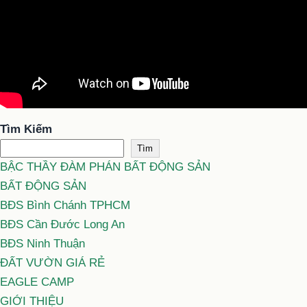
Tìm Kiếm
Tìm
BẬC THẦY ĐÀM PHÁN BẤT ĐỘNG SẢN
BẤT ĐỘNG SẢN
BĐS Bình Chánh TPHCM
BĐS Cần Đước Long An
BĐS Ninh Thuận
ĐẤT VƯỜN GIÁ RẺ
EAGLE CAMP
GIỚI THIỆU