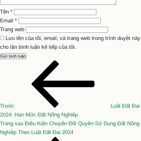
Tên
*
Email
*
Trang web
Lưu tên của tôi, email, và trang web trong trình duyệt này
cho lần bình luận kế tiếp của tôi.
Bài
Điều
cũ
hướng
hơn
bài
viết
Trước
Luật Đất Đai
2024: Hạn Mức Đất Nông Nghiệp
Bài
Trang sau
Điều Kiện Chuyển Đổi Quyền Sử Dụng Đất Nông
tiếp
Nghiệp Theo Luật Đất Đai 2024
theo