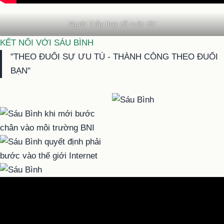
Người Thầy thay đổi cuộc đời
KẾT NỐI VỚI SÁU BÌNH
"THEO ĐUỔI SỰ ƯU TÚ - THÀNH CÔNG THEO ĐUỔI
BẠN"