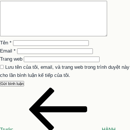
Tên
*
Email
*
Trang web
Lưu tên của tôi, email, và trang web trong trình duyệt này
cho lần bình luận kế tiếp của tôi.
Bài
Điều
cũ
hướng
hơn
bài
Trước
HÀNH