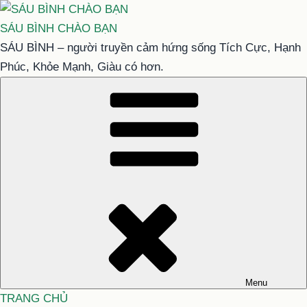
Chuyển
đến
SÁU BÌNH CHÀO BẠN
phần
SÁU BÌNH – người truyền cảm hứng sống Tích Cực, Hạnh
nội
Phúc, Khỏe Mạnh, Giàu có hơn.
dung
Menu
TRANG CHỦ