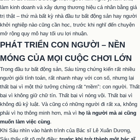
làm kinh doanh và xây dựng thương hiệu cá nhân bằng giá
trị thật – thứ mà bất kỳ nhà đầu tư bất động sản hay người
khởi nghiệp nào cũng cần học, trước khi nghĩ đến chuyện
mở rộng quy mô hay tối ưu lợi nhuận.
PHÁT TRIỂN CON NGƯỜI – NỀN
MÓNG CỦA MỌI CUỘC CHƠI LỚN
Trong đầu tư bất động sản, Sáu từng chứng kiến rất nhiều
người giỏi tính toán, rất nhanh nhạy với con số, nhưng lại
thất bại vì một thứ tưởng chừng rất “mềm”: con người. Thất
bại vì không giữ chữ tín. Thất bại vì nóng vội. Thất bại vì
không đủ kỷ luật. Và cũng có những người đi rất xa, không
phải vì họ thông minh hơn, mà vì
họ là người mà ai cũng
muốn làm việc cùng
.
Khi Sáu nhìn vào hành trình của Bác sĩ Lê Xuân Dương,
Sáu thấy rất rõ một điều:
trước khi trở thành một bác sĩ