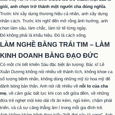
giỏi, anh chọn trở thành một người cha đúng nghĩa
.
Trước khi xây dựng thương hiệu cá nhân, anh xây dựng
nhân cách. Trước khi nghĩ đến mở rộng ảnh hưởng, anh
chọn làm sâu, làm chắc, làm tử tế từng ngày.
Đó không phải là khẩu hiệu. Đó là cách sống.
LÀM NGHỀ BẰNG TRÁI TIM – LÀM
KINH DOANH BẰNG ĐẠO ĐỨC
Có một chi tiết khiến Sáu đặc biệt ấn tượng: Bác sĩ Lê
Xuân Dương không nói nhiều về thành tích, không khoe ca
số lượng bệnh nhân, không dùng những mỹ từ hoa mỹ để
đánh bóng bản thân. Anh nói rất nhiều về
nỗi lo của cha
mẹ
, về cảm giác bất lực khi con sốt giữa đêm, về những
đứa trẻ nghẹt mũi kéo dài rồi ăn kém, ngủ kém, chậm phát
triển, và cả sự căng thẳng âm ỉ trong mỗi gia đình trẻ.
Anh không khám bệnh theo kiểu “hết đợt này là xong”. Anh