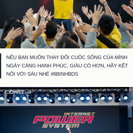
NẾU BẠN MUỐN THAY ĐỔI CUỘC SỐNG CỦA MÌNH
NGÀY CÀNG HẠNH PHÚC, GIÀU CÓ HƠN, HÃY KẾT
NỐI VỚI SÁU NHÉ #6BINHBDS