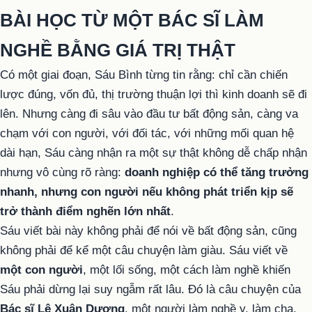
BÀI HỌC TỪ MỘT BÁC SĨ LÀM
NGHỀ BẰNG GIÁ TRỊ THẬT
Có một giai đoạn, Sáu Bình từng tin rằng: chỉ cần chiến
lược đúng, vốn đủ, thị trường thuận lợi thì kinh doanh sẽ đi
lên. Nhưng càng đi sâu vào đầu tư bất động sản, càng va
chạm với con người, với đối tác, với những mối quan hệ
dài hạn, Sáu càng nhận ra một sự thật không dễ chấp nhận
nhưng vô cùng rõ ràng:
doanh nghiệp có thể tăng trưởng
nhanh, nhưng con người nếu không phát triển kịp sẽ
trở thành điểm nghẽn lớn nhất
.
Sáu viết bài này không phải để nói về bất động sản, cũng
không phải để kể một câu chuyện làm giàu. Sáu viết về
một con người
, một lối sống, một cách làm nghề khiến
Sáu phải dừng lại suy ngẫm rất lâu. Đó là câu chuyện của
Bác sĩ Lê Xuân Dương
, một người làm nghề y, làm cha,