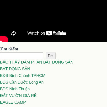
Tìm Kiếm
Tìm
BẬC THẦY ĐÀM PHÁN BẤT ĐỘNG SẢN
BẤT ĐỘNG SẢN
BĐS Bình Chánh TPHCM
BĐS Cần Đước Long An
BĐS Ninh Thuận
ĐẤT VƯỜN GIÁ RẺ
EAGLE CAMP