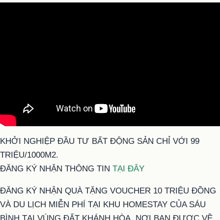
KHỞI NGHIỆP ĐẦU TƯ BẤT ĐỘNG SẢN CHỈ VỚI 99
TRIỆU/1000M2.
ĐĂNG KÝ NHẬN THÔNG TIN
TẠI ĐÂY
ĐĂNG KÝ NHẬN QUÀ TẶNG VOUCHER 10 TRIỆU ĐỒNG
VÀ DU LỊCH MIỄN PHÍ TẠI KHU HOMESTAY CỦA SÁU
BÌNH TẠI VÙNG ĐẤT KHÁNH HÒA, NƠI BẠN ĐƯỢC VỀ