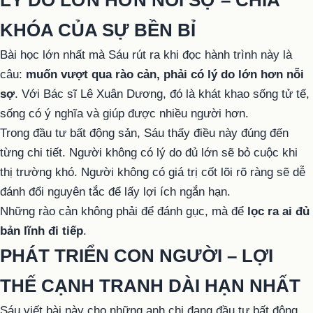
LÝ DO LỚN HƠN NỖI SỢ – CHÌA
KHÓA CỦA SỰ BỀN BỈ
Bài học lớn nhất mà Sáu rút ra khi đọc hành trình này là
câu:
muốn vượt qua rào cản, phải có lý do lớn hơn nỗi
sợ
. Với Bác sĩ Lê Xuân Dương, đó là khát khao sống tử tế,
sống có ý nghĩa và giúp được nhiều người hơn.
Trong đầu tư bất động sản, Sáu thấy điều này đúng đến
từng chi tiết. Người không có lý do đủ lớn sẽ bỏ cuộc khi
thị trường khó. Người không có giá trị cốt lõi rõ ràng sẽ dễ
đánh đổi nguyên tắc để lấy lợi ích ngắn hạn.
Những rào cản không phải để đánh gục, mà để
lọc ra ai đủ
bản lĩnh đi tiếp
.
PHÁT TRIỂN CON NGƯỜI – LỢI
THẾ CẠNH TRANH DÀI HẠN NHẤT
Sáu viết bài này cho những anh chị đang đầu tư bất động