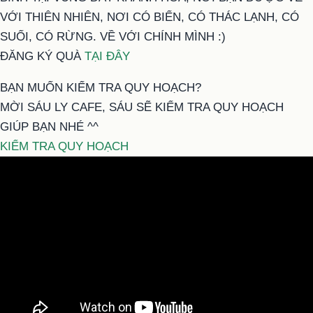
VỚI THIÊN NHIÊN, NƠI CÓ BIỂN, CÓ THÁC LẠNH, CÓ
SUỐI, CÓ RỪNG. VỀ VỚI CHÍNH MÌNH :)
ĐĂNG KÝ QUÀ
TẠI ĐÂY
BẠN MUỐN KIỂM TRA QUY HOẠCH?
MỜI SÁU LY CAFE, SÁU SẼ KIỂM TRA QUY HOẠCH
GIÚP BẠN NHÉ ^^
KIỂM TRA QUY HOẠCH