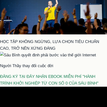
HỌC TẬP KHÔNG NGỪNG, LỰA CHỌN TIÊU CHUẨN
CAO, TRỞ NÊN XỨNG ĐÁNG
Người Thầy thay đổi cuộc đời
ĐĂNG KÝ TẠI ĐÂY NHẬN EBOOK MIỄN PHÍ "HÀNH
TRÌNH KHỞI NGHIỆP TỪ CON SỐ 0 CỦA SÁU BÌNH"