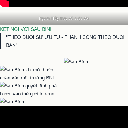
Người Thầy thay đổi cuộc đời
KẾT NỐI VỚI SÁU BÌNH
"THEO ĐUỔI SỰ ƯU TÚ - THÀNH CÔNG THEO ĐUỔI
BẠN"