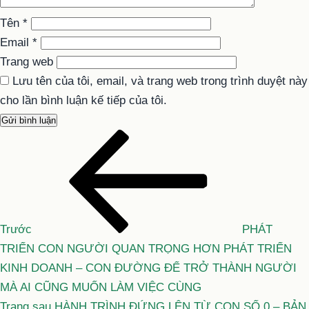
Tên
*
Email
*
Trang web
Lưu tên của tôi, email, và trang web trong trình duyệt này
cho lần bình luận kế tiếp của tôi.
Bài
Điều
cũ
hướng
hơn
bài
viết
Trước
PHÁT
TRIỂN CON NGƯỜI QUAN TRỌNG HƠN PHÁT TRIỂN
KINH DOANH – CON ĐƯỜNG ĐỂ TRỞ THÀNH NGƯỜI
MÀ AI CŨNG MUỐN LÀM VIỆC CÙNG
Bài
Trang sau
HÀNH TRÌNH ĐỨNG LÊN TỪ CON SỐ 0 – BẢN