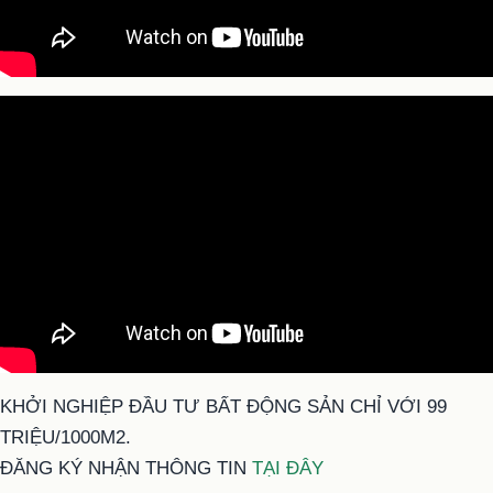
KHỞI NGHIỆP ĐẦU TƯ BẤT ĐỘNG SẢN CHỈ VỚI 99
TRIỆU/1000M2.
ĐĂNG KÝ NHẬN THÔNG TIN
TẠI ĐÂY