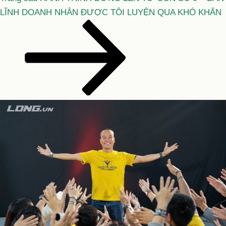
tiếp
LĨNH DOANH NHÂN ĐƯỢC TÔI LUYỆN QUA KHÓ KHĂN
theo