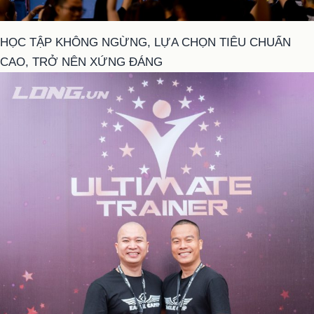
HỌC TẬP KHÔNG NGỪNG, LỰA CHỌN TIÊU CHUẨN
CAO, TRỞ NÊN XỨNG ĐÁNG