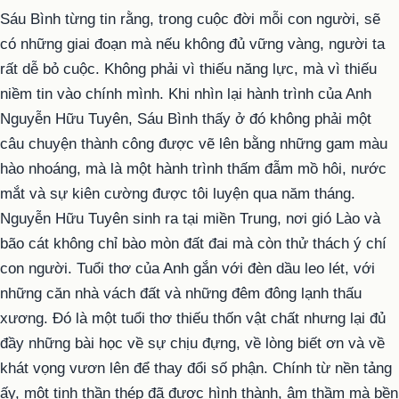
Sáu Bình từng tin rằng, trong cuộc đời mỗi con người, sẽ
có những giai đoạn mà nếu không đủ vững vàng, người ta
rất dễ bỏ cuộc. Không phải vì thiếu năng lực, mà vì thiếu
niềm tin vào chính mình. Khi nhìn lại hành trình của Anh
Nguyễn Hữu Tuyên, Sáu Bình thấy ở đó không phải một
câu chuyện thành công được vẽ lên bằng những gam màu
hào nhoáng, mà là một hành trình thấm đẫm mồ hôi, nước
mắt và sự kiên cường được tôi luyện qua năm tháng.
Nguyễn Hữu Tuyên sinh ra tại miền Trung, nơi gió Lào và
bão cát không chỉ bào mòn đất đai mà còn thử thách ý chí
con người. Tuổi thơ của Anh gắn với đèn dầu leo lét, với
những căn nhà vách đất và những đêm đông lạnh thấu
xương. Đó là một tuổi thơ thiếu thốn vật chất nhưng lại đủ
đầy những bài học về sự chịu đựng, về lòng biết ơn và về
khát vọng vươn lên để thay đổi số phận. Chính từ nền tảng
ấy, một tinh thần thép đã được hình thành, âm thầm mà bền