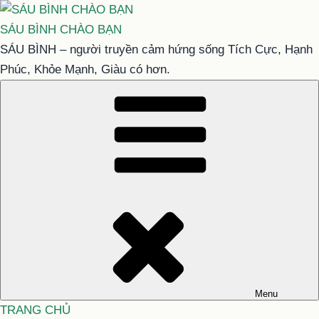
Chuyển
đến
SÁU BÌNH CHÀO BẠN
phần
SÁU BÌNH – người truyền cảm hứng sống Tích Cực, Hạnh
nội
Phúc, Khỏe Mạnh, Giàu có hơn.
dung
Menu
TRANG CHỦ