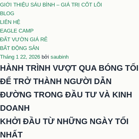
GIỚI THIỆU SÁU BÌNH – GIÁ TRỊ CỐT LÕI
BLOG
LIÊN HỆ
EAGLE CAMP
ĐẤT VƯỜN GIÁ RẺ
BẤT ĐỘNG SẢN
Đăng
Tháng 1 22, 2026
bởi
saubinh
trong
HÀNH TRÌNH VƯỢT QUA BÓNG TỐI
ĐỂ TRỞ THÀNH NGƯỜI DẪN
ĐƯỜNG TRONG ĐẦU TƯ VÀ KINH
DOANH
KHỞI ĐẦU TỪ NHỮNG NGÀY TỐI
NHẤT