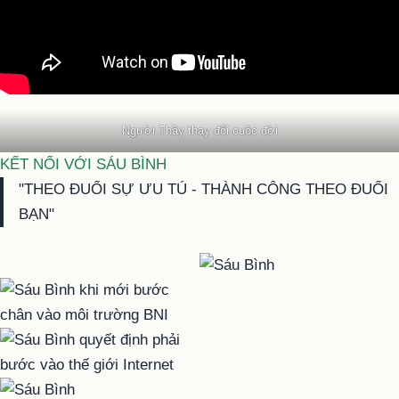
Người Thầy thay đổi cuộc đời
KẾT NỐI VỚI SÁU BÌNH
"THEO ĐUỔI SỰ ƯU TÚ - THÀNH CÔNG THEO ĐUỔI
BẠN"