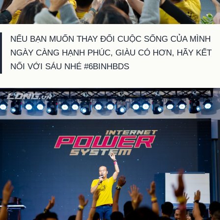
NẾU BẠN MUỐN THAY ĐỔI CUỘC SỐNG CỦA MÌNH
NGÀY CÀNG HẠNH PHÚC, GIÀU CÓ HƠN, HÃY KẾT
NỐI VỚI SÁU NHÉ #6BINHBDS