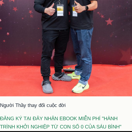
Người Thầy thay đổi cuộc đời
ĐĂNG KÝ TẠI ĐÂY NHẬN EBOOK MIỄN PHÍ "HÀNH
TRÌNH KHỞI NGHIỆP TỪ CON SỐ 0 CỦA SÁU BÌNH"