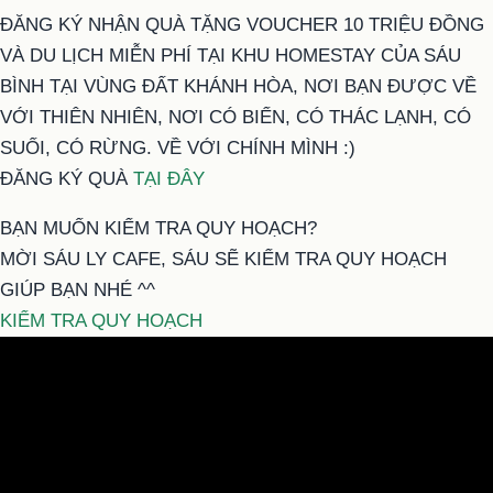
ĐĂNG KÝ NHẬN QUÀ TẶNG VOUCHER 10 TRIỆU ĐỒNG
VÀ DU LỊCH MIỄN PHÍ TẠI KHU HOMESTAY CỦA SÁU
BÌNH TẠI VÙNG ĐẤT KHÁNH HÒA, NƠI BẠN ĐƯỢC VỀ
VỚI THIÊN NHIÊN, NƠI CÓ BIỂN, CÓ THÁC LẠNH, CÓ
SUỐI, CÓ RỪNG. VỀ VỚI CHÍNH MÌNH :)
ĐĂNG KÝ QUÀ
TẠI ĐÂY
BẠN MUỐN KIỂM TRA QUY HOẠCH?
MỜI SÁU LY CAFE, SÁU SẼ KIỂM TRA QUY HOẠCH
GIÚP BẠN NHÉ ^^
KIỂM TRA QUY HOẠCH