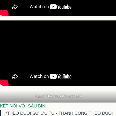
Người Thầy thay đổi cuộc đời
KẾT NỐI VỚI SÁU BÌNH
"THEO ĐUỔI SỰ ƯU TÚ - THÀNH CÔNG THEO ĐUỔI