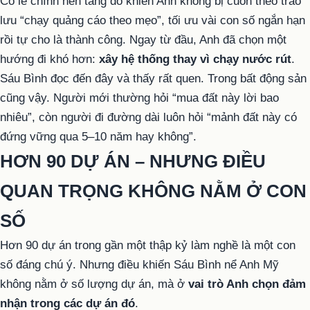
Có lẽ chính nền tảng đó khiến Anh không bị cuốn theo trào
lưu “chạy quảng cáo theo mẹo”, tối ưu vài con số ngắn hạn
rồi tự cho là thành công. Ngay từ đầu, Anh đã chọn một
hướng đi khó hơn:
xây hệ thống thay vì chạy nước rút
.
Sáu Bình đọc đến đây và thấy rất quen. Trong bất động sản
cũng vậy. Người mới thường hỏi “mua đất này lời bao
nhiêu”, còn người đi đường dài luôn hỏi “mảnh đất này có
đứng vững qua 5–10 năm hay không”.
HƠN 90 DỰ ÁN – NHƯNG ĐIỀU
QUAN TRỌNG KHÔNG NẰM Ở CON
SỐ
Hơn 90 dự án trong gần một thập kỷ làm nghề là một con
số đáng chú ý. Nhưng điều khiến Sáu Bình nể Anh Mỹ
không nằm ở số lượng dự án, mà ở
vai trò Anh chọn đảm
nhận trong các dự án đó
.