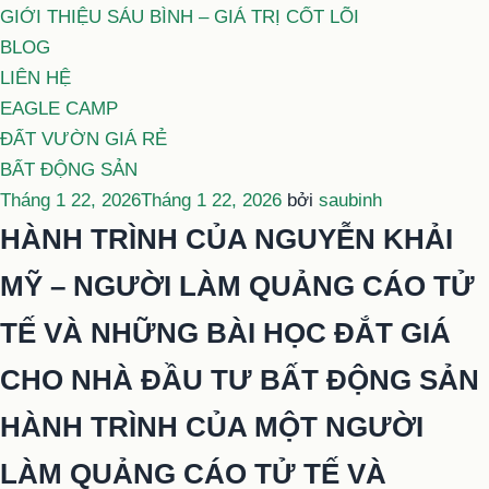
GIỚI THIỆU SÁU BÌNH – GIÁ TRỊ CỐT LÕI
BLOG
LIÊN HỆ
EAGLE CAMP
ĐẤT VƯỜN GIÁ RẺ
BẤT ĐỘNG SẢN
Đăng
Tháng 1 22, 2026
Tháng 1 22, 2026
bởi
saubinh
trong
HÀNH TRÌNH CỦA NGUYỄN KHẢI
MỸ – NGƯỜI LÀM QUẢNG CÁO TỬ
TẾ VÀ NHỮNG BÀI HỌC ĐẮT GIÁ
CHO NHÀ ĐẦU TƯ BẤT ĐỘNG SẢN
HÀNH TRÌNH CỦA MỘT NGƯỜI
LÀM QUẢNG CÁO TỬ TẾ VÀ