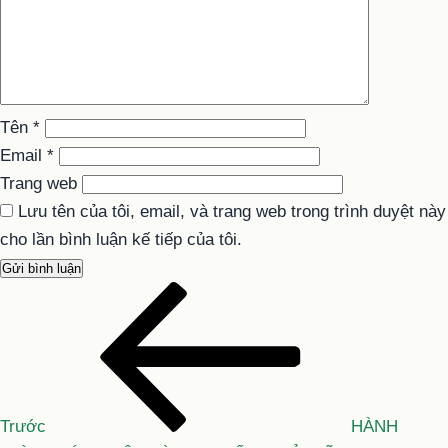
Tên
*
Email
*
Trang web
Lưu tên của tôi, email, và trang web trong trình duyệt này
cho lần bình luận kế tiếp của tôi.
Bài
Điều
cũ
hướng
hơn
bài
viết
Trước
HÀNH