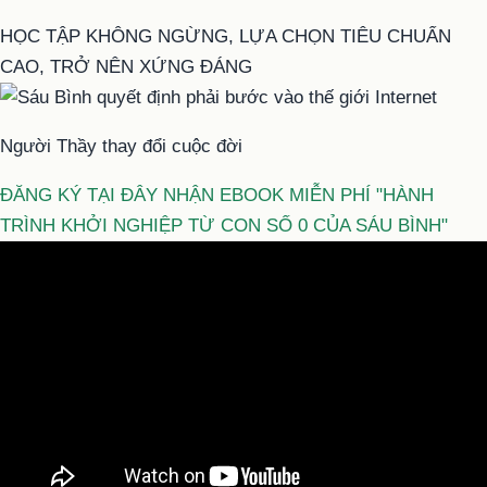
HỌC TẬP KHÔNG NGỪNG, LỰA CHỌN TIÊU CHUẨN
CAO, TRỞ NÊN XỨNG ĐÁNG
Người Thầy thay đổi cuộc đời
ĐĂNG KÝ TẠI ĐÂY NHẬN EBOOK MIỄN PHÍ "HÀNH
TRÌNH KHỞI NGHIỆP TỪ CON SỐ 0 CỦA SÁU BÌNH"