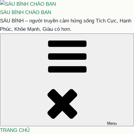
Chuyển
đến
SÁU BÌNH CHÀO BẠN
phần
SÁU BÌNH – người truyền cảm hứng sống Tích Cực, Hạnh
nội
Phúc, Khỏe Mạnh, Giàu có hơn.
dung
Menu
TRANG CHỦ