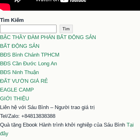
Tìm Kiếm
Tìm
BẬC THẦY ĐÀM PHÁN BẤT ĐỘNG SẢN
BẤT ĐỘNG SẢN
BĐS Bình Chánh TPHCM
BĐS Cần Đước Long An
BĐS Ninh Thuận
ĐẤT VƯỜN GIÁ RẺ
EAGLE CAMP
GIỚI THIỆU
Liên hệ với Sáu Bình – Người trao giá trị
Tel/Zalo: +84813838388
Quà tặng Ebook Hành trình khởi nghiệp của Sáu Bình
Tại
đây