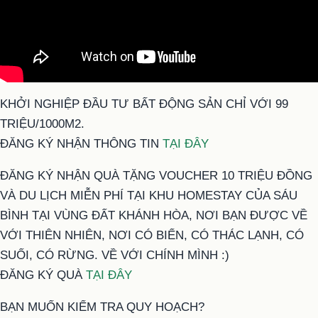
KHỞI NGHIỆP ĐẦU TƯ BẤT ĐỘNG SẢN CHỈ VỚI 99
TRIỆU/1000M2.
ĐĂNG KÝ NHẬN THÔNG TIN
TẠI ĐÂY
ĐĂNG KÝ NHẬN QUÀ TẶNG VOUCHER 10 TRIỆU ĐỒNG
VÀ DU LỊCH MIỄN PHÍ TẠI KHU HOMESTAY CỦA SÁU
BÌNH TẠI VÙNG ĐẤT KHÁNH HÒA, NƠI BẠN ĐƯỢC VỀ
VỚI THIÊN NHIÊN, NƠI CÓ BIỂN, CÓ THÁC LẠNH, CÓ
SUỐI, CÓ RỪNG. VỀ VỚI CHÍNH MÌNH :)
ĐĂNG KÝ QUÀ
TẠI ĐÂY
BẠN MUỐN KIỂM TRA QUY HOẠCH?