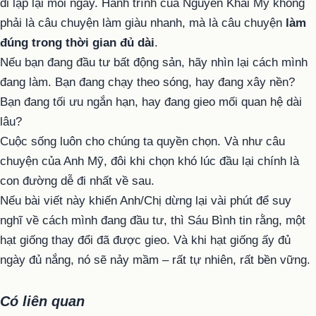
đi lặp lại mỗi ngày. Hành trình của Nguyễn Khải Mỹ không
phải là câu chuyện làm giàu nhanh, mà là câu chuyện
làm
đúng trong thời gian đủ dài
.
Nếu bạn đang đầu tư bất động sản, hãy nhìn lại cách mình
đang làm. Bạn đang chạy theo sóng, hay đang xây nền?
Bạn đang tối ưu ngắn hạn, hay đang gieo mối quan hệ dài
lâu?
Cuộc sống luôn cho chúng ta quyền chọn. Và như câu
chuyện của Anh Mỹ, đôi khi chọn khó lúc đầu lại chính là
con đường dễ đi nhất về sau.
Nếu bài viết này khiến Anh/Chị dừng lại vài phút để suy
nghĩ về cách mình đang đầu tư, thì Sáu Bình tin rằng, một
hạt giống thay đổi đã được gieo. Và khi hạt giống ấy đủ
ngày đủ nắng, nó sẽ nảy mầm – rất tự nhiên, rất bền vững.
Có liên quan