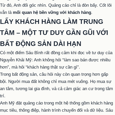
Từ đó, Anh đổi góc nhìn. Quảng cáo chỉ là đòn bẩy. Cốt lõi
vẫn là
mối quan hệ bền vững với khách hàng
.
LẤY KHÁCH HÀNG LÀM TRUNG
TÂM – MỘT TƯ DUY GẦN GŨI VỚI
BẤT ĐỘNG SẢN DÀI HẠN
Có một điểm Sáu Bình rất đồng cảm khi đọc về tư duy của
Nguyễn Khải Mỹ: Anh không hỏi “làm sao bán được nhiều
hơn”, mà hỏi “khách hàng thật sự cần gì”.
Trong bất động sản, câu hỏi này còn quan trọng hơn gấp
bội. Người mua đất không chỉ mua mét vuông. Họ mua sự
an tâm, tương lai gia đình, và cả cảm giác an cư trong tâm
trí.
Anh Mỹ đặt quảng cáo trong một hệ thống gồm khách hàng
mục tiêu, thông điệp, hành trình chuyển đổi và dữ liệu. Sáu