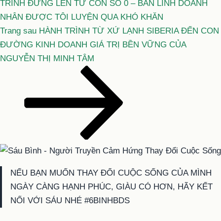
TRÌNH ĐỨNG LÊN TỪ CON SỐ 0 – BẢN LĨNH DOANH
NHÂN ĐƯỢC TÔI LUYỆN QUA KHÓ KHĂN
Bài
Trang sau
HÀNH TRÌNH TỪ XỨ LẠNH SIBERIA ĐẾN CON
tiếp
ĐƯỜNG KINH DOANH GIÁ TRỊ BỀN VỮNG CỦA
theo
NGUYỄN THỊ MINH TÂM
NẾU BẠN MUỐN THAY ĐỔI CUỘC SỐNG CỦA MÌNH
NGÀY CÀNG HẠNH PHÚC, GIÀU CÓ HƠN, HÃY KẾT
NỐI VỚI SÁU NHÉ #6BINHBDS