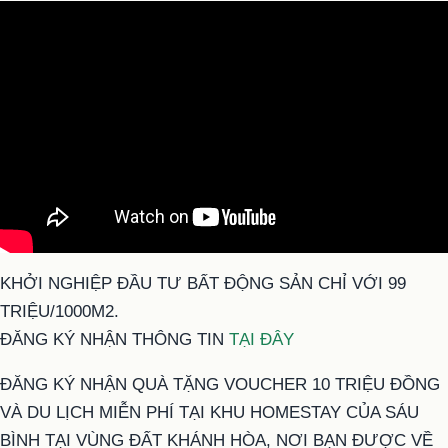
KHỞI NGHIỆP ĐẦU TƯ BẤT ĐỘNG SẢN CHỈ VỚI 99
TRIỆU/1000M2.
ĐĂNG KÝ NHẬN THÔNG TIN
TẠI ĐÂY
ĐĂNG KÝ NHẬN QUÀ TẶNG VOUCHER 10 TRIỆU ĐỒNG
VÀ DU LỊCH MIỄN PHÍ TẠI KHU HOMESTAY CỦA SÁU
BÌNH TẠI VÙNG ĐẤT KHÁNH HÒA, NƠI BẠN ĐƯỢC VỀ