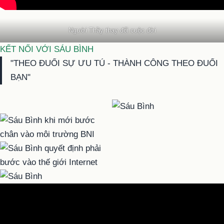
Người Thầy thay đổi cuộc đời
KẾT NỐI VỚI SÁU BÌNH
"THEO ĐUỔI SỰ ƯU TÚ - THÀNH CÔNG THEO ĐUỔI
BẠN"