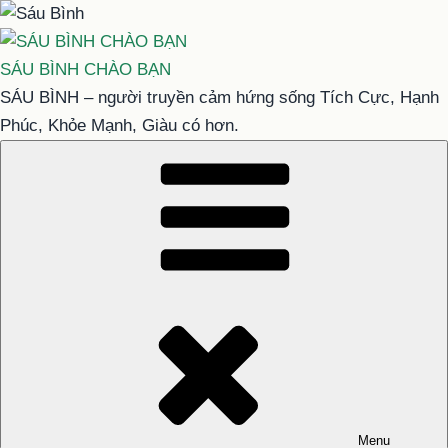
Chuyển
đến
phần
SÁU BÌNH CHÀO BẠN
nội
SÁU BÌNH – người truyền cảm hứng sống Tích Cực, Hạnh
dung
Phúc, Khỏe Mạnh, Giàu có hơn.
Menu