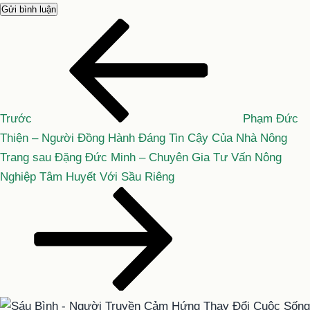
Bài
Điều
cũ
hướng
hơn
bài
viết
Trước
Phạm Đức
Thiện – Người Đồng Hành Đáng Tin Cậy Của Nhà Nông
Bài
Trang sau
Đặng Đức Minh – Chuyên Gia Tư Vấn Nông
tiếp
Nghiệp Tâm Huyết Với Sầu Riêng
theo