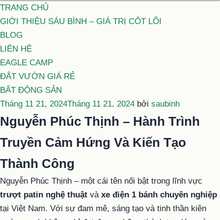
TRANG CHỦ
GIỚI THIỆU SÁU BÌNH – GIÁ TRỊ CỐT LÕI
BLOG
LIÊN HỆ
EAGLE CAMP
ĐẤT VƯỜN GIÁ RẺ
BẤT ĐỘNG SẢN
Đăng
Tháng 11 21, 2024
Tháng 11 21, 2024
bởi
saubinh
trong
Nguyễn Phúc Thịnh – Hành Trình
Truyền Cảm Hứng Và Kiến Tạo
Thành Công
Nguyễn Phúc Thịnh – một cái tên nổi bật trong lĩnh vực
trượt patin nghệ thuật
và
xe điện 1 bánh chuyên nghiệp
tại Việt Nam. Với sự đam mê, sáng tạo và tinh thần kiên