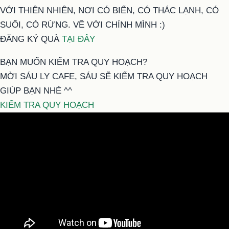
VỚI THIÊN NHIÊN, NƠI CÓ BIỂN, CÓ THÁC LẠNH, CÓ
SUỐI, CÓ RỪNG. VỀ VỚI CHÍNH MÌNH :)
ĐĂNG KÝ QUÀ
TẠI ĐÂY
BẠN MUỐN KIỂM TRA QUY HOẠCH?
MỜI SÁU LY CAFE, SÁU SẼ KIỂM TRA QUY HOẠCH
GIÚP BẠN NHÉ ^^
KIỂM TRA QUY HOẠCH