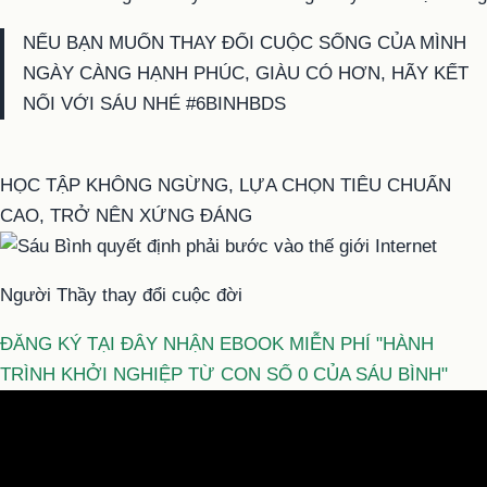
NẾU BẠN MUỐN THAY ĐỔI CUỘC SỐNG CỦA MÌNH
NGÀY CÀNG HẠNH PHÚC, GIÀU CÓ HƠN, HÃY KẾT
NỐI VỚI SÁU NHÉ #6BINHBDS
HỌC TẬP KHÔNG NGỪNG, LỰA CHỌN TIÊU CHUẨN
CAO, TRỞ NÊN XỨNG ĐÁNG
Người Thầy thay đổi cuộc đời
ĐĂNG KÝ TẠI ĐÂY NHẬN EBOOK MIỄN PHÍ "HÀNH
TRÌNH KHỞI NGHIỆP TỪ CON SỐ 0 CỦA SÁU BÌNH"