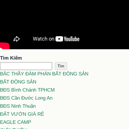
Tìm Kiếm
Tìm
BẬC THẦY ĐÀM PHÁN BẤT ĐỘNG SẢN
BẤT ĐỘNG SẢN
BĐS Bình Chánh TPHCM
BĐS Cần Đước Long An
BĐS Ninh Thuận
ĐẤT VƯỜN GIÁ RẺ
EAGLE CAMP