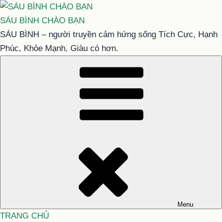
Chuyển
đến
SÁU BÌNH CHÀO BẠN
phần
SÁU BÌNH – người truyền cảm hứng sống Tích Cực, Hạnh
nội
Phúc, Khỏe Mạnh, Giàu có hơn.
dung
Menu
TRANG CHỦ