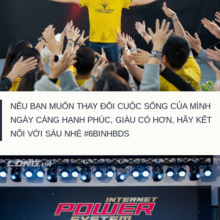
NẾU BẠN MUỐN THAY ĐỔI CUỘC SỐNG CỦA MÌNH
NGÀY CÀNG HẠNH PHÚC, GIÀU CÓ HƠN, HÃY KẾT
NỐI VỚI SÁU NHÉ #6BINHBDS