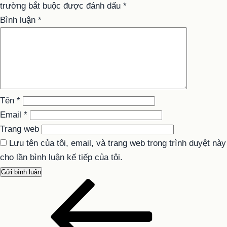
trường bắt buộc được đánh dấu
*
Bình luận
*
Tên
*
Email
*
Trang web
Lưu tên của tôi, email, và trang web trong trình duyệt này
cho lần bình luận kế tiếp của tôi.
Bài
Điều
cũ
hướng
hơn