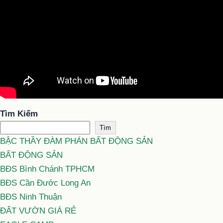
Tìm Kiếm
Tìm
BẬC THẦY ĐÀM PHÁN BẤT ĐỘNG SẢN
BẤT ĐỘNG SẢN
BĐS Bình Chánh TPHCM
BĐS Cần Đước Long An
BĐS Ninh Thuận
ĐẤT VƯỜN GIÁ RẺ