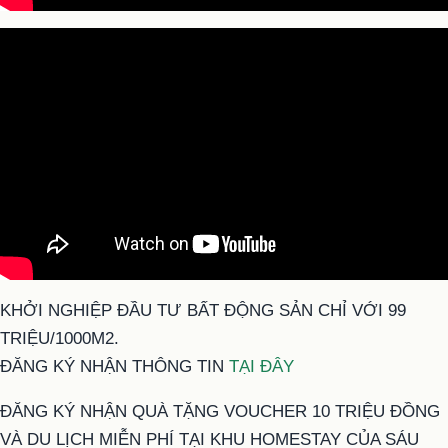
KHỞI NGHIỆP ĐẦU TƯ BẤT ĐỘNG SẢN CHỈ VỚI 99
TRIỆU/1000M2.
ĐĂNG KÝ NHẬN THÔNG TIN
TẠI ĐÂY
ĐĂNG KÝ NHẬN QUÀ TẶNG VOUCHER 10 TRIỆU ĐỒNG
VÀ DU LỊCH MIỄN PHÍ TẠI KHU HOMESTAY CỦA SÁU