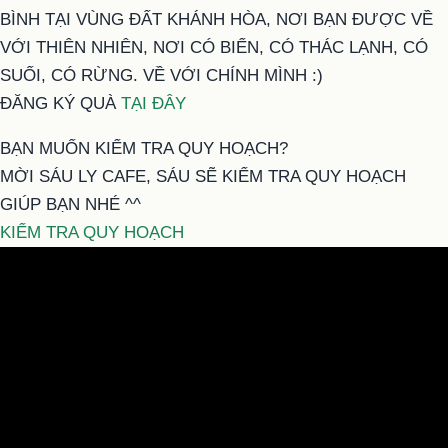
BÌNH TẠI VÙNG ĐẤT KHÁNH HÒA, NƠI BẠN ĐƯỢC VỀ
VỚI THIÊN NHIÊN, NƠI CÓ BIỂN, CÓ THÁC LẠNH, CÓ
SUỐI, CÓ RỪNG. VỀ VỚI CHÍNH MÌNH :)
ĐĂNG KÝ QUÀ
TẠI ĐÂY
BẠN MUỐN KIỂM TRA QUY HOẠCH?
MỜI SÁU LY CAFE, SÁU SẼ KIỂM TRA QUY HOẠCH
GIÚP BẠN NHÉ ^^
KIỂM TRA QUY HOẠCH