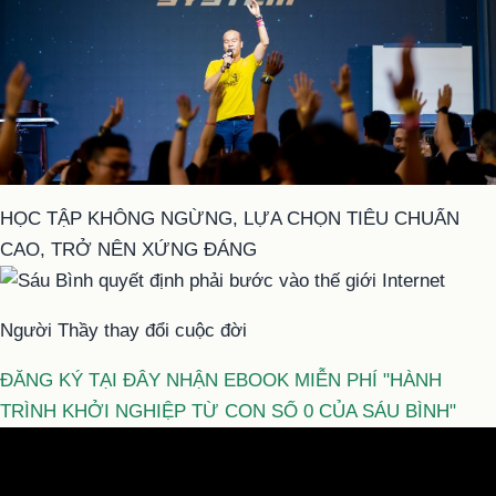
HỌC TẬP KHÔNG NGỪNG, LỰA CHỌN TIÊU CHUẨN
CAO, TRỞ NÊN XỨNG ĐÁNG
Người Thầy thay đổi cuộc đời
ĐĂNG KÝ TẠI ĐÂY NHẬN EBOOK MIỄN PHÍ "HÀNH
TRÌNH KHỞI NGHIỆP TỪ CON SỐ 0 CỦA SÁU BÌNH"