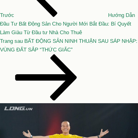
bài
viết
Trước
Hướng Dẫn
Đầu Tư Bất Động Sản Cho Người Mới Bắt Đầu: Bí Quyết
Làm Giàu Từ Đầu tư Nhà Cho Thuê
Bài
Trang sau
BẤT ĐỘNG SẢN NINH THUẬN SAU SÁP NHẬP:
tiếp
VÙNG ĐẤT SẮP “THỨC GIẤC”
theo