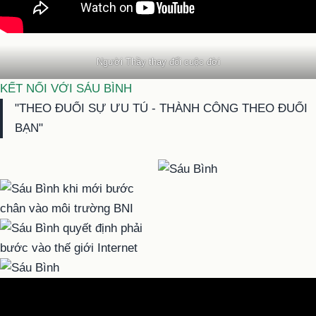
Người Thầy thay đổi cuộc đời
KẾT NỐI VỚI SÁU BÌNH
"THEO ĐUỔI SỰ ƯU TÚ - THÀNH CÔNG THEO ĐUỔI
BẠN"