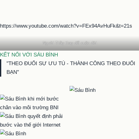
https://www.youtube.com/watch?v=FEx94AvHuFk&t=21s
Người Thầy thay đổi cuộc đời
KẾT NỐI VỚI SÁU BÌNH
"THEO ĐUỔI SỰ ƯU TÚ - THÀNH CÔNG THEO ĐUỔI
BẠN"