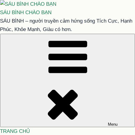
Chuyển
đến
SÁU BÌNH CHÀO BẠN
phần
SÁU BÌNH – người truyền cảm hứng sống Tích Cực, Hạnh
nội
Phúc, Khỏe Mạnh, Giàu có hơn.
dung
Menu
TRANG CHỦ