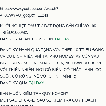
https://www.youtube.com/watch?
v=8SWYVU_gdq8&t=1124s
KHỞI NGHIỆP ĐẦU TƯ BẤT ĐỘNG SẢN CHỈ VỚI 99
TRIỆU/1000M2.
ĐĂNG KÝ NHẬN THÔNG TIN
TẠI ĐÂY
ĐĂNG KÝ NHẬN QUÀ TẶNG VOUCHER 10 TRIỆU ĐỒNG
VÀ DU LỊCH MIỄN PHÍ TẠI KHU HOMESTAY CỦA SÁU
BÌNH TẠI VÙNG ĐẤT KHÁNH HÒA, NƠI BẠN ĐƯỢC VỀ
VỚI THIÊN NHIÊN, NƠI CÓ BIỂN, CÓ THÁC LẠNH, CÓ
SUỐI, CÓ RỪNG. VỀ VỚI CHÍNH MÌNH :)
ĐĂNG KÝ QUÀ
TẠI ĐÂY
BẠN MUỐN KIỂM TRA QUY HOẠCH?
MỜI SÁU LY CAFE, SÁU SẼ KIỂM TRA QUY HOẠCH