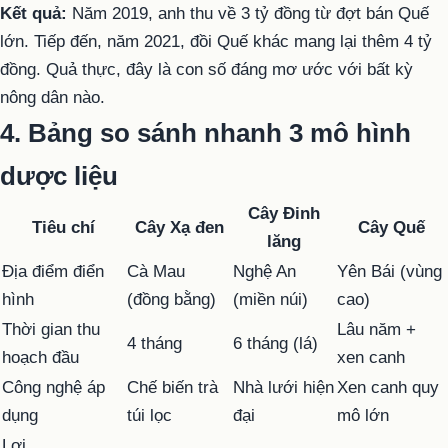
Kết quả:
Năm 2019, anh thu về 3 tỷ đồng từ đợt bán Quế
lớn. Tiếp đến, năm 2021, đồi Quế khác mang lại thêm 4 tỷ
đồng. Quả thực, đây là con số đáng mơ ước với bất kỳ
nông dân nào.
4. Bảng so sánh nhanh 3 mô hình
dược liệu
Cây Đinh
Tiêu chí
Cây Xạ đen
Cây Quế
lăng
Địa điểm điển
Cà Mau
Nghệ An
Yên Bái (vùng
hình
(đồng bằng)
(miền núi)
cao)
Thời gian thu
Lâu năm +
4 tháng
6 tháng (lá)
hoạch đầu
xen canh
Công nghệ áp
Chế biến trà
Nhà lưới hiện
Xen canh quy
dụng
túi lọc
đại
mô lớn
Lợi