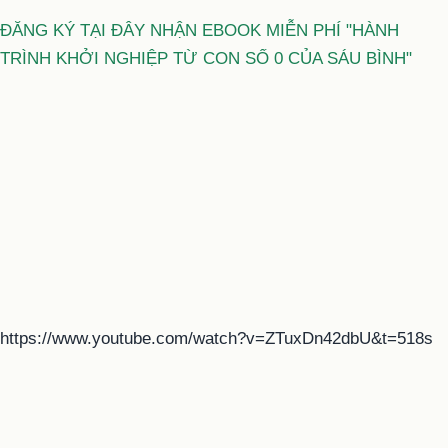
ĐĂNG KÝ TẠI ĐÂY NHẬN EBOOK MIỄN PHÍ "HÀNH
TRÌNH KHỞI NGHIỆP TỪ CON SỐ 0 CỦA SÁU BÌNH"
https://www.youtube.com/watch?v=ZTuxDn42dbU&t=518s