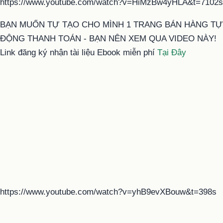
https://www.youtube.com/watch?v=HiMzBw4yHLA&t=7102s
BẠN MUỐN TỰ TẠO CHO MÌNH 1 TRANG BÁN HÀNG TỰ
ĐỘNG THANH TOÁN - BẠN NÊN XEM QUA VIDEO NÀY!
Link đăng ký nhận tài liệu Ebook miễn phí
Tại Đây
https://www.youtube.com/watch?v=yhB9evXBouw&t=398s