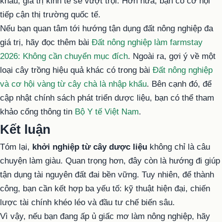
khẩu, giá trị kinh tế sẽ vượt trội. Hơn nữa, bạn có cơ hội
tiếp cận thị trường quốc tế.
Nếu bạn quan tâm tới hướng tận dụng đất nông nghiệp đa
giá trị, hãy đọc thêm bài
Đất nông nghiệp làm farmstay
2026: Không cần chuyển mục đích
. Ngoài ra, gợi ý về một
loại cây trồng hiệu quả khác có trong bài
Đất nông nghiệp
và cơ hội vàng từ cây chà là nhập khẩu
. Bên cạnh đó, để
cập nhật chính sách phát triển dược liệu, bạn có thể tham
khảo cổng thông tin
Bộ Y tế Việt Nam
.
Kết luận
Tóm lại,
khởi nghiệp từ cây dược liệu
không chỉ là câu
chuyện làm giàu. Quan trọng hơn, đây còn là hướng đi giúp
tận dụng tài nguyên đất đai bền vững. Tuy nhiên, để thành
công, bạn cần kết hợp ba yếu tố: kỹ thuật hiện đại, chiến
lược tài chính khéo léo và đầu tư chế biến sâu.
Vì vậy, nếu bạn đang ấp ủ giấc mơ làm nông nghiệp, hãy