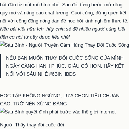
bắt đầu từ một mô hình nhỏ. Sau đó, từng bước mở rộng
quy mô và nâng cao chất lượng. Cuối cùng, đừng quên kết
nối với cộng đồng nông dân để học hỏi kinh nghiệm thực tế.
Nếu bài viết hữu ích, hãy chia sẻ để nhiều người cùng biết
đến cơ hội từ cây dược liệu nhé!
NẾU BẠN MUỐN THAY ĐỔI CUỘC SỐNG CỦA MÌNH
NGÀY CÀNG HẠNH PHÚC, GIÀU CÓ HƠN, HÃY KẾT
NỐI VỚI SÁU NHÉ #6BINHBDS
HỌC TẬP KHÔNG NGỪNG, LỰA CHỌN TIÊU CHUẨN
CAO, TRỞ NÊN XỨNG ĐÁNG
Người Thầy thay đổi cuộc đời