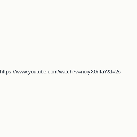
https://www.youtube.com/watch?v=noiyX0rlIaY&t=2s