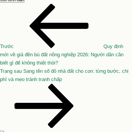
Bài
Điều
cũ
hướng
hơn
bài
viết
Trước
Quy định
mới về giá đền bù đất nông nghiệp 2026: Người dân cần
biết gì để không thiệt thòi?
Bài
Trang sau
Sang tên sổ đỏ nhà đất cho con: từng bước, chi
tiếp
phí và mẹo tránh tranh chấp
theo