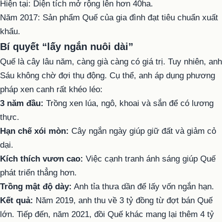
Hiện tại: Diện tích mở rộng lên hơn 40ha.
Năm 2017: Sản phẩm Quế của gia đình đạt tiêu chuẩn xuất
khẩu.
Bí quyết “lấy ngắn nuôi dài”
Quế là cây lâu năm, càng già càng có giá trị. Tuy nhiên, anh
Sáu không chờ đợi thụ động. Cụ thể, anh áp dụng phương
pháp xen canh rất khéo léo:
3 năm đầu:
Trồng xen lúa, ngô, khoai và sắn để có lương
thực.
Hạn chế xói mòn:
Cây ngắn ngày giúp giữ đất và giảm cỏ
dại.
Kích thích vươn cao:
Việc cạnh tranh ánh sáng giúp Quế
phát triển thẳng hơn.
Trồng mật độ dày:
Anh tỉa thưa dần để lấy vốn ngắn hạn.
Kết quả:
Năm 2019, anh thu về 3 tỷ đồng từ đợt bán Quế
lớn. Tiếp đến, năm 2021, đồi Quế khác mang lại thêm 4 tỷ