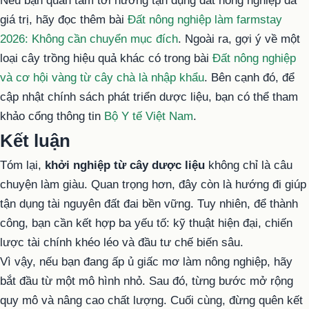
Nếu bạn quan tâm tới hướng tận dụng đất nông nghiệp đa
giá trị, hãy đọc thêm bài
Đất nông nghiệp làm farmstay
2026: Không cần chuyển mục đích
. Ngoài ra, gợi ý về một
loại cây trồng hiệu quả khác có trong bài
Đất nông nghiệp
và cơ hội vàng từ cây chà là nhập khẩu
. Bên cạnh đó, để
cập nhật chính sách phát triển dược liệu, bạn có thể tham
khảo cổng thông tin
Bộ Y tế Việt Nam
.
Kết luận
Tóm lại,
khởi nghiệp từ cây dược liệu
không chỉ là câu
chuyện làm giàu. Quan trọng hơn, đây còn là hướng đi giúp
tận dụng tài nguyên đất đai bền vững. Tuy nhiên, để thành
công, bạn cần kết hợp ba yếu tố: kỹ thuật hiện đại, chiến
lược tài chính khéo léo và đầu tư chế biến sâu.
Vì vậy, nếu bạn đang ấp ủ giấc mơ làm nông nghiệp, hãy
bắt đầu từ một mô hình nhỏ. Sau đó, từng bước mở rộng
quy mô và nâng cao chất lượng. Cuối cùng, đừng quên kết