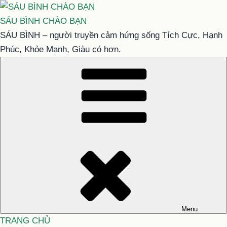
Chuyển
đến
SÁU BÌNH CHÀO BẠN
phần
SÁU BÌNH – người truyền cảm hứng sống Tích Cực, Hạnh
nội
Phúc, Khỏe Mạnh, Giàu có hơn.
dung
Menu
TRANG CHỦ