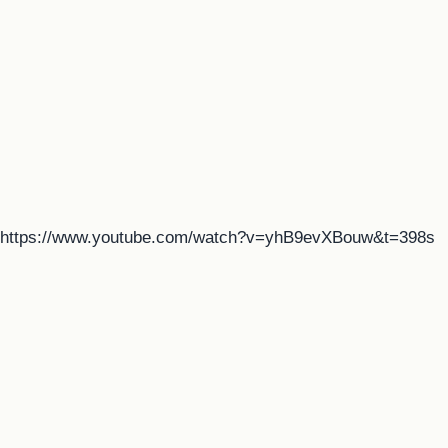
https://www.youtube.com/watch?v=yhB9evXBouw&t=398s