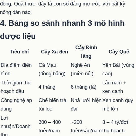
đồng. Quả thực, đây là con số đáng mơ ước với bất kỳ
nông dân nào.
4. Bảng so sánh nhanh 3 mô hình
dược liệu
Cây Đinh
Tiêu chí
Cây Xạ đen
Cây Quế
lăng
Địa điểm điển
Cà Mau
Nghệ An
Yên Bái (vùng
hình
(đồng bằng)
(miền núi)
cao)
Thời gian thu
Lâu năm +
4 tháng
6 tháng (lá)
hoạch đầu
xen canh
Công nghệ áp
Chế biến trà
Nhà lưới hiện
Xen canh quy
dụng
túi lọc
đại
mô lớn
Lợi
300 – 400
~200
3 – 4 tỷ/đợt
nhuận/Doanh
triệu/năm
triệu/sào/năm
thu hoạch
thu