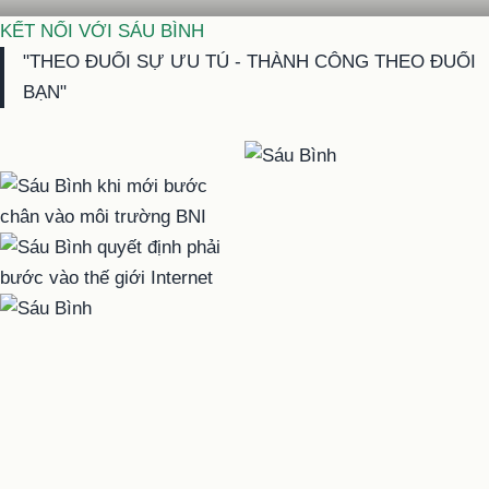
KẾT NỐI VỚI SÁU BÌNH
"THEO ĐUỔI SỰ ƯU TÚ - THÀNH CÔNG THEO ĐUỔI
BẠN"