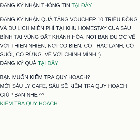
ĐĂNG KÝ NHẬN THÔNG TIN
TẠI ĐÂY
ĐĂNG KÝ NHẬN QUÀ TẶNG VOUCHER 10 TRIỆU ĐỒNG
VÀ DU LỊCH MIỄN PHÍ TẠI KHU HOMESTAY CỦA SÁU
BÌNH TẠI VÙNG ĐẤT KHÁNH HÒA, NƠI BẠN ĐƯỢC VỀ
VỚI THIÊN NHIÊN, NƠI CÓ BIỂN, CÓ THÁC LẠNH, CÓ
SUỐI, CÓ RỪNG. VỀ VỚI CHÍNH MÌNH :)
ĐĂNG KÝ QUÀ
TẠI ĐÂY
BẠN MUỐN KIỂM TRA QUY HOẠCH?
MỜI SÁU LY CAFE, SÁU SẼ KIỂM TRA QUY HOẠCH
GIÚP BẠN NHÉ ^^
KIỂM TRA QUY HOẠCH