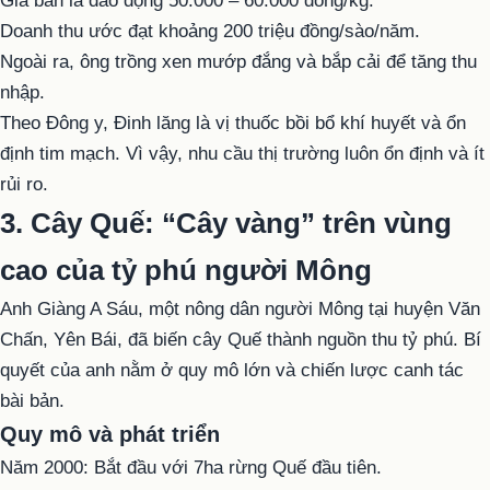
Giá bán lá dao động 50.000 – 60.000 đồng/kg.
Doanh thu ước đạt khoảng 200 triệu đồng/sào/năm.
Ngoài ra, ông trồng xen mướp đắng và bắp cải để tăng thu
nhập.
Theo Đông y, Đinh lăng là vị thuốc bồi bổ khí huyết và ổn
định tim mạch. Vì vậy, nhu cầu thị trường luôn ổn định và ít
rủi ro.
3. Cây Quế: “Cây vàng” trên vùng
cao của tỷ phú người Mông
Anh Giàng A Sáu, một nông dân người Mông tại huyện Văn
Chấn, Yên Bái, đã biến cây Quế thành nguồn thu tỷ phú. Bí
quyết của anh nằm ở quy mô lớn và chiến lược canh tác
bài bản.
Quy mô và phát triển
Năm 2000: Bắt đầu với 7ha rừng Quế đầu tiên.