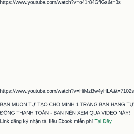
https://www.youtube.com/watch?v=o41r84GfiGs&t=3s
https://www.youtube.com/watch?v=HiMzBw4yHLA&t=7102s
BẠN MUỐN TỰ TẠO CHO MÌNH 1 TRANG BÁN HÀNG TỰ
ĐỘNG THANH TOÁN - BẠN NÊN XEM QUA VIDEO NÀY!
Link đăng ký nhận tài liệu Ebook miễn phí
Tại Đây