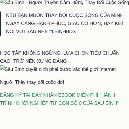
NẾU BẠN MUỐN THAY ĐỔI CUỘC SỐNG CỦA MÌNH
NGÀY CÀNG HẠNH PHÚC, GIÀU CÓ HƠN, HÃY KẾT
NỐI VỚI SÁU NHÉ #6BINHBDS
HỌC TẬP KHÔNG NGỪNG, LỰA CHỌN TIÊU CHUẨN
CAO, TRỞ NÊN XỨNG ĐÁNG
Người Thầy thay đổi cuộc đời
ĐĂNG KÝ TẠI ĐÂY NHẬN EBOOK MIỄN PHÍ "HÀNH
TRÌNH KHỞI NGHIỆP TỪ CON SỐ 0 CỦA SÁU BÌNH"