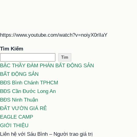
https://www.youtube.com/watch?v=noiyX0rlIaY
Tìm Kiếm
Tìm
BẬC THẦY ĐÀM PHÁN BẤT ĐỘNG SẢN
BẤT ĐỘNG SẢN
BĐS Bình Chánh TPHCM
BĐS Cần Đước Long An
BĐS Ninh Thuận
ĐẤT VƯỜN GIÁ RẺ
EAGLE CAMP
GIỚI THIỆU
Liên hệ với Sáu Bình – Người trao giá trị