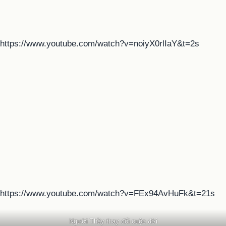
https://www.youtube.com/watch?v=noiyX0rlIaY&t=2s
https://www.youtube.com/watch?v=FEx94AvHuFk&t=21s
Người Thầy thay đổi cuộc đời