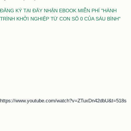
ĐĂNG KÝ TẠI ĐÂY NHẬN EBOOK MIỄN PHÍ "HÀNH
TRÌNH KHỞI NGHIỆP TỪ CON SỐ 0 CỦA SÁU BÌNH"
https://www.youtube.com/watch?v=ZTuxDn42dbU&t=518s