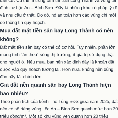
dân cư. Cụ thể là trung tâm thị trấn Long Thành và vùng tái
định cư Lộc An – Bình Sơn. Đây là những khu có pháp lý rõ
và nhu cầu ở thật. Do đó, nó an toàn hơn các vùng chỉ mới
có thông tin quy hoạch.
Mua đất mặt tiền sân bay Long Thành có nên
không?
Đất mặt tiền sân bay có thể có cơ hội. Tuy nhiên, phần lớn
mang tính “ăn theo” sóng thị trường, ít giá trị sử dụng thật
cho người ở. Nếu mua, bạn nên xác định đây là khoản đặt
cược vào quy hoạch tương lai. Hơn nữa, không nên dùng
đòn bẩy tài chính lớn.
Giá đất nền quanh sân bay Long Thành hiện
bao nhiêu?
Theo phân tích của kênh Thế Tùng BĐS giữa năm 2025, đất
nền có sổ riêng vùng Lộc An – Bình Sơn quanh mức hơn 30
triệu đồng/m². Một số khu vùng ven quanh hơn 20 triệu