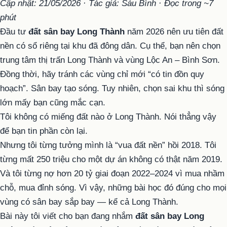
Cập nhật: 21/05/2026 · Tác giả: Sáu Bình · Đọc trong ~7
phút
Đầu tư
đất sân bay Long Thành
năm 2026 nên ưu tiên đất
nền có sổ riêng tại khu đã đông dân. Cụ thể, bạn nên chọn
trung tâm thị trấn Long Thành và vùng Lộc An – Bình Sơn.
Đồng thời, hãy tránh các vùng chỉ mới “có tin đồn quy
hoạch”. Sân bay tạo sóng. Tuy nhiên, chọn sai khu thì sóng
lớn mấy bạn cũng mắc cạn.
Tôi không có miếng đất nào ở Long Thành. Nói thẳng vậy
để bạn tin phần còn lại.
Nhưng tôi từng tưởng mình là “vua đất nền” hồi 2018. Tôi
từng mất 250 triệu cho một dự án không có thật năm 2019.
Và tôi từng nợ hơn 20 tỷ giai đoạn 2022–2024 vì mua nhầm
chỗ, mua đỉnh sóng. Vì vậy, những bài học đó đúng cho mọi
vùng có sân bay sắp bay — kể cả Long Thành.
Bài này tôi viết cho bạn đang nhắm
đất sân bay Long