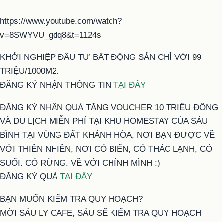
https://www.youtube.com/watch?
v=8SWYVU_gdq8&t=1124s
KHỞI NGHIỆP ĐẦU TƯ BẤT ĐỘNG SẢN CHỈ VỚI 99
TRIỆU/1000M2.
ĐĂNG KÝ NHẬN THÔNG TIN
TẠI ĐÂY
ĐĂNG KÝ NHẬN QUÀ TẶNG VOUCHER 10 TRIỆU ĐỒNG
VÀ DU LỊCH MIỄN PHÍ TẠI KHU HOMESTAY CỦA SÁU
BÌNH TẠI VÙNG ĐẤT KHÁNH HÒA, NƠI BẠN ĐƯỢC VỀ
VỚI THIÊN NHIÊN, NƠI CÓ BIỂN, CÓ THÁC LẠNH, CÓ
SUỐI, CÓ RỪNG. VỀ VỚI CHÍNH MÌNH :)
ĐĂNG KÝ QUÀ
TẠI ĐÂY
BẠN MUỐN KIỂM TRA QUY HOẠCH?
MỜI SÁU LY CAFE, SÁU SẼ KIỂM TRA QUY HOẠCH