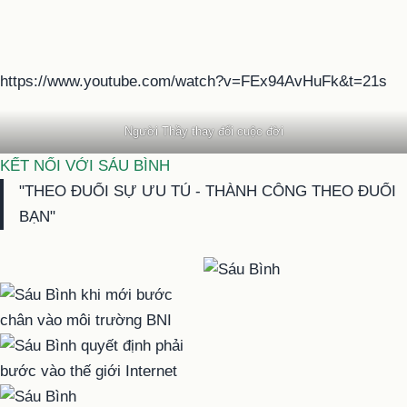
https://www.youtube.com/watch?v=FEx94AvHuFk&t=21s
Người Thầy thay đổi cuộc đời
KẾT NỐI VỚI SÁU BÌNH
"THEO ĐUỔI SỰ ƯU TÚ - THÀNH CÔNG THEO ĐUỔI
BẠN"