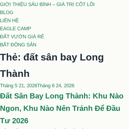
GIỚI THIỆU SÁU BÌNH – GIÁ TRỊ CỐT LÕI
BLOG
LIÊN HỆ
EAGLE CAMP
ĐẤT VƯỜN GIÁ RẺ
BẤT ĐỘNG SẢN
Thẻ:
đất sân bay Long
Thành
Đăng
Tháng 5 21, 2026
Tháng 6 24, 2026
trong
Đất Sân Bay Long Thành: Khu Nào
Ngon, Khu Nào Nên Tránh Để Đầu
Tư 2026