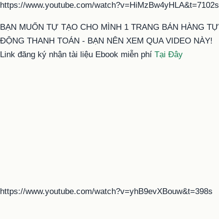
https://www.youtube.com/watch?v=HiMzBw4yHLA&t=7102s
BẠN MUỐN TỰ TẠO CHO MÌNH 1 TRANG BÁN HÀNG TỰ
ĐỘNG THANH TOÁN - BẠN NÊN XEM QUA VIDEO NÀY!
Link đăng ký nhận tài liệu Ebook miễn phí
Tại Đây
https://www.youtube.com/watch?v=yhB9evXBouw&t=398s