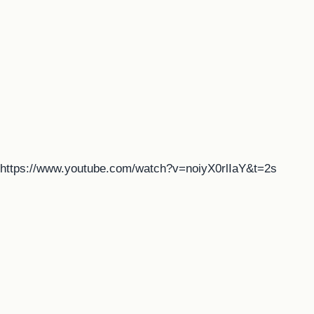
https://www.youtube.com/watch?v=noiyX0rlIaY&t=2s