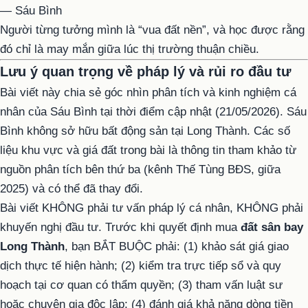
— Sáu Bình
Người từng tưởng mình là “vua đất nền”, và học được rằng
đó chỉ là may mắn giữa lúc thị trường thuận chiều.
Lưu ý quan trọng về pháp lý và rủi ro đầu tư
Bài viết này chia sẻ góc nhìn phân tích và kinh nghiệm cá
nhân của Sáu Bình tại thời điểm cập nhật (21/05/2026). Sáu
Bình không sở hữu bất động sản tại Long Thành. Các số
liệu khu vực và giá đất trong bài là thông tin tham khảo từ
nguồn phân tích bên thứ ba (kênh Thế Tùng BĐS, giữa
2025) và có thể đã thay đổi.
Bài viết KHÔNG phải tư vấn pháp lý cá nhân, KHÔNG phải
khuyến nghị đầu tư. Trước khi quyết định mua
đất sân bay
Long Thành
, bạn BẮT BUỘC phải: (1) khảo sát giá giao
dịch thực tế hiện hành; (2) kiểm tra trực tiếp sổ và quy
hoạch tại cơ quan có thẩm quyền; (3) tham vấn luật sư
hoặc chuyên gia độc lập; (4) đánh giá khả năng dòng tiền