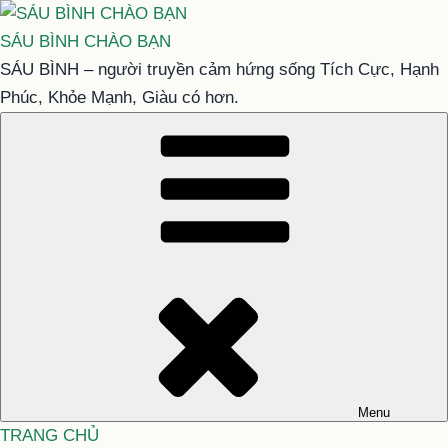
Chuyển
đến
SÁU BÌNH CHÀO BẠN
phần
SÁU BÌNH – người truyền cảm hứng sống Tích Cực, Hạnh
nội
Phúc, Khỏe Mạnh, Giàu có hơn.
dung
Menu
TRANG CHỦ