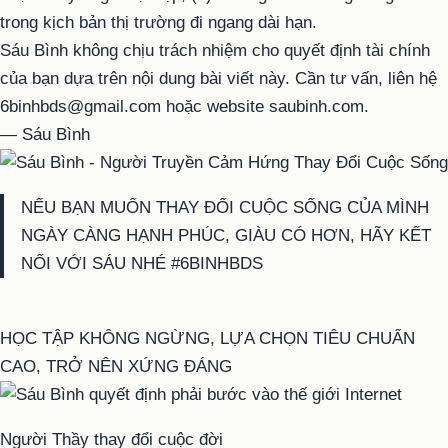
trong kịch bản thị trường đi ngang dài hạn.
Sáu Bình không chịu trách nhiệm cho quyết định tài chính
của bạn dựa trên nội dung bài viết này. Cần tư vấn, liên hệ
6binhbds@gmail.com hoặc website saubinh.com.
— Sáu Bình
NẾU BẠN MUỐN THAY ĐỔI CUỘC SỐNG CỦA MÌNH
NGÀY CÀNG HẠNH PHÚC, GIÀU CÓ HƠN, HÃY KẾT
NỐI VỚI SÁU NHÉ #6BINHBDS
HỌC TẬP KHÔNG NGỪNG, LỰA CHỌN TIÊU CHUẨN
CAO, TRỞ NÊN XỨNG ĐÁNG
Người Thầy thay đổi cuộc đời