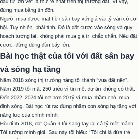
đầu tư lớn về” là thứ rẻ nhất trên thị trường đất. Vì vậy,
đừng mua bằng tin đồn.
Người mua được mặt tiền sân bay với giá vài tỷ vẫn có cơ
hội. Tuy nhiên, phải tỉnh. Đó là đặt cược vào sóng và quy
hoạch tương lai, không phải mua giá trị chắc chắn. Nếu đặt
cược, đừng dùng đòn bẩy lớn.
Bài học thật của tôi với đất sân bay
và sóng hạ tầng
Năm 2018 sóng thị trường nâng tôi thành “vua đất nền”.
Năm 2019 tôi mất 250 triệu vì tin một dự án không có thật.
Đến 2022–2024 tôi nợ hơn 20 tỷ vì mua nhầm chỗ, mua
đỉnh sóng. Bài học rút ra: đừng nhầm con sóng hạ tầng với
năng lực của chính mình.
Hồi đỉnh 2018, đất Quận 9 tôi sang tay lãi cả tỷ một mảnh.
Tôi tưởng mình giỏi. Sau này tôi hiểu: “Tôi chỉ là đứa trẻ