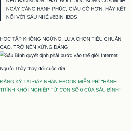
NẾU BẠN MUỐN THAY ĐỔI CUỘC SỐNG CỦA MÌNH
NGÀY CÀNG HẠNH PHÚC, GIÀU CÓ HƠN, HÃY KẾT
NỐI VỚI SÁU NHÉ #6BINHBDS
HỌC TẬP KHÔNG NGỪNG, LỰA CHỌN TIÊU CHUẨN
CAO, TRỞ NÊN XỨNG ĐÁNG
Người Thầy thay đổi cuộc đời
ĐĂNG KÝ TẠI ĐÂY NHẬN EBOOK MIỄN PHÍ "HÀNH
TRÌNH KHỞI NGHIỆP TỪ CON SỐ 0 CỦA SÁU BÌNH"