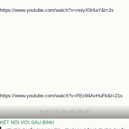
https://www.youtube.com/watch?v=noiyX0rlIaY&t=2s
https://www.youtube.com/watch?v=FEx94AvHuFk&t=21s
Người Thầy thay đổi cuộc đời
KẾT NỐI VỚI SÁU BÌNH