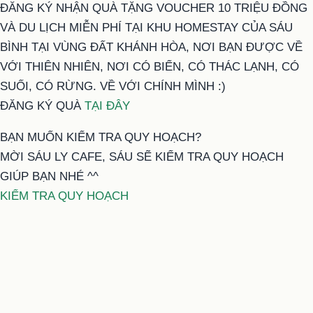
ĐĂNG KÝ NHẬN QUÀ TẶNG VOUCHER 10 TRIỆU ĐỒNG
VÀ DU LỊCH MIỄN PHÍ TẠI KHU HOMESTAY CỦA SÁU
BÌNH TẠI VÙNG ĐẤT KHÁNH HÒA, NƠI BẠN ĐƯỢC VỀ
VỚI THIÊN NHIÊN, NƠI CÓ BIỂN, CÓ THÁC LẠNH, CÓ
SUỐI, CÓ RỪNG. VỀ VỚI CHÍNH MÌNH :)
ĐĂNG KÝ QUÀ
TẠI ĐÂY
BẠN MUỐN KIỂM TRA QUY HOẠCH?
MỜI SÁU LY CAFE, SÁU SẼ KIỂM TRA QUY HOẠCH
GIÚP BẠN NHÉ ^^
KIỂM TRA QUY HOẠCH