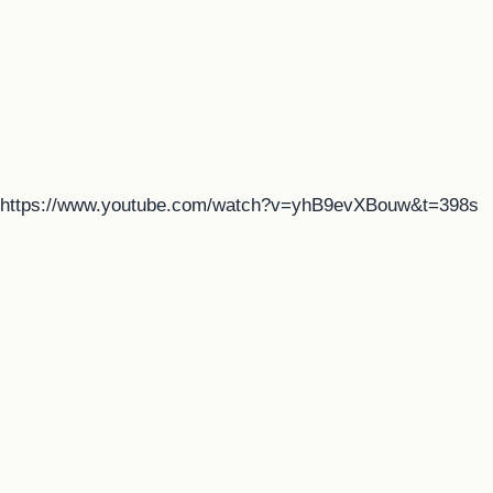
https://www.youtube.com/watch?v=yhB9evXBouw&t=398s