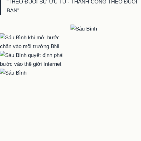
"THEO ĐUỔI SỰ ƯU TÚ - THÀNH CÔNG THEO ĐUỔI
BẠN"