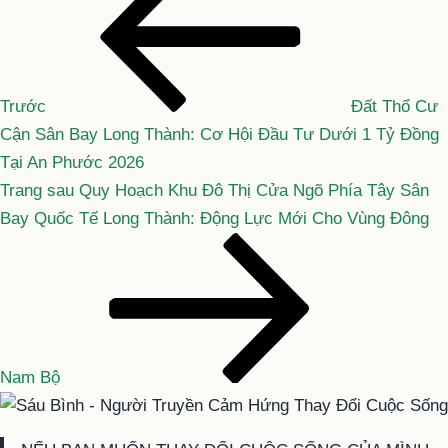
cũ
hướng
hơn
bài
viết
Trước
Đất Thổ Cư
Cận Sân Bay Long Thành: Cơ Hội Đầu Tư Dưới 1 Tỷ Đồng
Tại An Phước 2026
Bài
Trang sau
Quy Hoạch Khu Đô Thị Cửa Ngõ Phía Tây Sân
tiếp
Bay Quốc Tế Long Thành: Động Lực Mới Cho Vùng Đông
theo
Nam Bộ