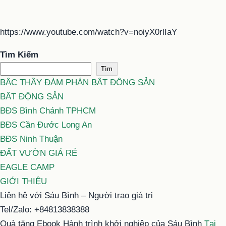
https://www.youtube.com/watch?v=noiyX0rlIaY
Tìm Kiếm
Tìm
BẬC THẦY ĐÀM PHÁN BẤT ĐỘNG SẢN
BẤT ĐỘNG SẢN
BĐS Bình Chánh TPHCM
BĐS Cần Đước Long An
BĐS Ninh Thuận
ĐẤT VƯỜN GIÁ RẺ
EAGLE CAMP
GIỚI THIỆU
Liên hệ với Sáu Bình – Người trao giá trị
Tel/Zalo: +84813838388
Quà tặng Ebook Hành trình khởi nghiệp của Sáu Bình
Tại