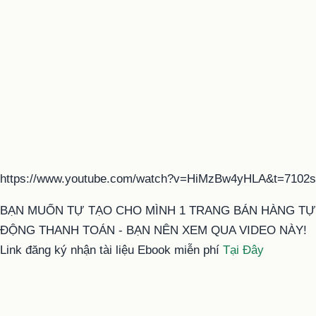
https://www.youtube.com/watch?v=HiMzBw4yHLA&t=7102s
BẠN MUỐN TỰ TẠO CHO MÌNH 1 TRANG BÁN HÀNG TỰ
ĐỘNG THANH TOÁN - BẠN NÊN XEM QUA VIDEO NÀY!
Link đăng ký nhận tài liệu Ebook miễn phí
Tại Đây