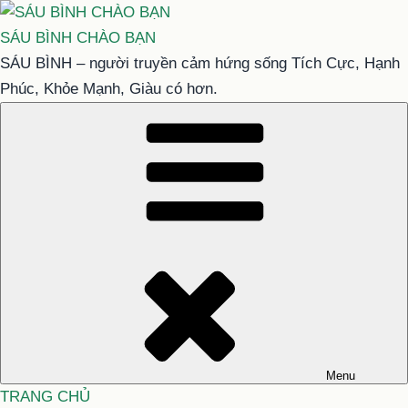
Chuyển
đến
SÁU BÌNH CHÀO BẠN
phần
SÁU BÌNH – người truyền cảm hứng sống Tích Cực, Hạnh
nội
Phúc, Khỏe Mạnh, Giàu có hơn.
dung
Menu
TRANG CHỦ