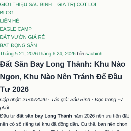
GIỚI THIỆU SÁU BÌNH – GIÁ TRỊ CỐT LÕI
BLOG
LIÊN HỆ
EAGLE CAMP
ĐẤT VƯỜN GIÁ RẺ
BẤT ĐỘNG SẢN
Đăng
Tháng 5 21, 2026
Tháng 6 24, 2026
bởi
saubinh
trong
Đất Sân Bay Long Thành: Khu Nào
Ngon, Khu Nào Nên Tránh Để Đầu
Tư 2026
Cập nhật: 21/05/2026 · Tác giả: Sáu Bình · Đọc trong ~7
phút
Đầu tư
đất sân bay Long Thành
năm 2026 nên ưu tiên đất
nền có sổ riêng tại khu đã đông dân. Cụ thể, bạn nên chọn