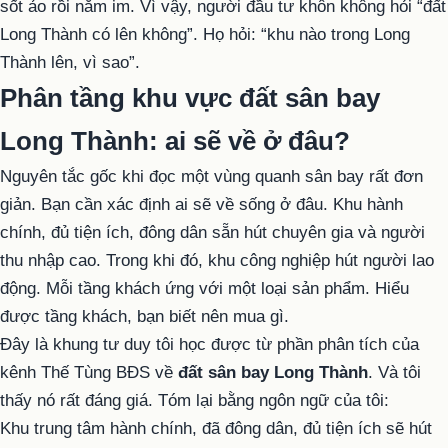
sốt ảo rồi nằm im. Vì vậy, người đầu tư khôn không hỏi “đất
Long Thành có lên không”. Họ hỏi: “khu nào trong Long
Thành lên, vì sao”.
Phân tầng khu vực đất sân bay
Long Thành: ai sẽ về ở đâu?
Nguyên tắc gốc khi đọc một vùng quanh sân bay rất đơn
giản. Bạn cần xác định ai sẽ về sống ở đâu. Khu hành
chính, đủ tiện ích, đông dân sẵn hút chuyên gia và người
thu nhập cao. Trong khi đó, khu công nghiệp hút người lao
động. Mỗi tầng khách ứng với một loại sản phẩm. Hiểu
được tầng khách, bạn biết nên mua gì.
Đây là khung tư duy tôi học được từ phần phân tích của
kênh Thế Tùng BĐS về
đất sân bay Long Thành
. Và tôi
thấy nó rất đáng giá. Tóm lại bằng ngôn ngữ của tôi:
Khu trung tâm hành chính, đã đông dân, đủ tiện ích sẽ hút