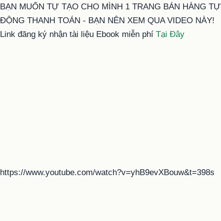
BẠN MUỐN TỰ TẠO CHO MÌNH 1 TRANG BÁN HÀNG TỰ
ĐỘNG THANH TOÁN - BẠN NÊN XEM QUA VIDEO NÀY!
Link đăng ký nhận tài liệu Ebook miễn phí
Tại Đây
https://www.youtube.com/watch?v=yhB9evXBouw&t=398s