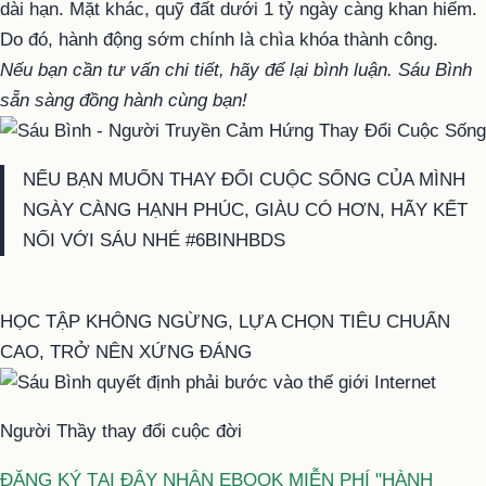
dài hạn. Mặt khác, quỹ đất dưới 1 tỷ ngày càng khan hiếm.
Do đó, hành động sớm chính là chìa khóa thành công.
Nếu bạn cần tư vấn chi tiết, hãy để lại bình luận. Sáu Bình
sẵn sàng đồng hành cùng bạn!
NẾU BẠN MUỐN THAY ĐỔI CUỘC SỐNG CỦA MÌNH
NGÀY CÀNG HẠNH PHÚC, GIÀU CÓ HƠN, HÃY KẾT
NỐI VỚI SÁU NHÉ #6BINHBDS
HỌC TẬP KHÔNG NGỪNG, LỰA CHỌN TIÊU CHUẨN
CAO, TRỞ NÊN XỨNG ĐÁNG
Người Thầy thay đổi cuộc đời
ĐĂNG KÝ TẠI ĐÂY NHẬN EBOOK MIỄN PHÍ "HÀNH