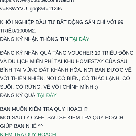
https://www.youtube.com/watch?
v=8SWYVU_gdq8&t=1124s
KHỞI NGHIỆP ĐẦU TƯ BẤT ĐỘNG SẢN CHỈ VỚI 99
TRIỆU/1000M2.
ĐĂNG KÝ NHẬN THÔNG TIN
TẠI ĐÂY
ĐĂNG KÝ NHẬN QUÀ TẶNG VOUCHER 10 TRIỆU ĐỒNG
VÀ DU LỊCH MIỄN PHÍ TẠI KHU HOMESTAY CỦA SÁU
BÌNH TẠI VÙNG ĐẤT KHÁNH HÒA, NƠI BẠN ĐƯỢC VỀ
VỚI THIÊN NHIÊN, NƠI CÓ BIỂN, CÓ THÁC LẠNH, CÓ
SUỐI, CÓ RỪNG. VỀ VỚI CHÍNH MÌNH :)
ĐĂNG KÝ QUÀ
TẠI ĐÂY
BẠN MUỐN KIỂM TRA QUY HOẠCH?
MỜI SÁU LY CAFE, SÁU SẼ KIỂM TRA QUY HOẠCH
GIÚP BẠN NHÉ ^^
KIỂM TRA QUY HOẠCH