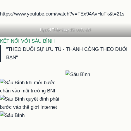
https://www.youtube.com/watch?v=FEx94AvHuFk&t=21s
Người Thầy thay đổi cuộc đời
KẾT NỐI VỚI SÁU BÌNH
"THEO ĐUỔI SỰ ƯU TÚ - THÀNH CÔNG THEO ĐUỔI
BẠN"