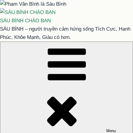
Chuyển
đến
phần
SÁU BÌNH CHÀO BẠN
nội
SÁU BÌNH – người truyền cảm hứng sống Tích Cực, Hạnh
dung
Phúc, Khỏe Mạnh, Giàu có hơn.
Menu