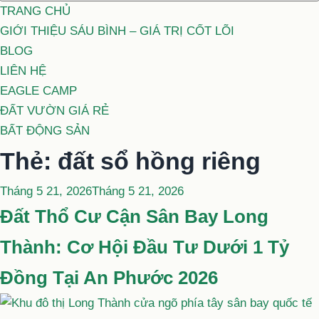
TRANG CHỦ
GIỚI THIỆU SÁU BÌNH – GIÁ TRỊ CỐT LÕI
BLOG
LIÊN HỆ
EAGLE CAMP
ĐẤT VƯỜN GIÁ RẺ
BẤT ĐỘNG SẢN
Thẻ:
đất sổ hồng riêng
Đăng
Tháng 5 21, 2026
Tháng 5 21, 2026
trong
Đất Thổ Cư Cận Sân Bay Long
Thành: Cơ Hội Đầu Tư Dưới 1 Tỷ
Đồng Tại An Phước 2026