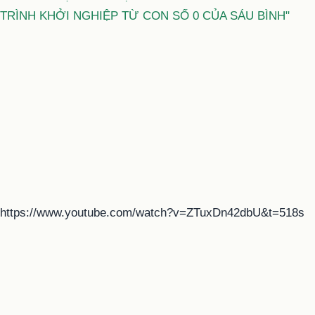
TRÌNH KHỞI NGHIỆP TỪ CON SỐ 0 CỦA SÁU BÌNH"
https://www.youtube.com/watch?v=ZTuxDn42dbU&t=518s