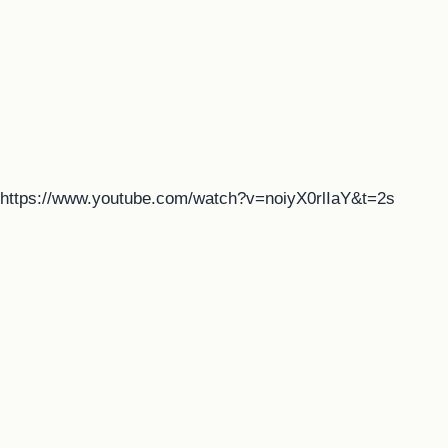
https://www.youtube.com/watch?v=noiyX0rlIaY&t=2s