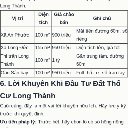
Long Thành.
Diện
Giá chào
Vị trí
Ghi chú
tích
bán
Mặt tiền đường 60m, sổ
Xã An Phước
100 m²
900 triệu
riêng
Xã Long Đức
155 m²
950 triệu
Diện tích lớn, giá tốt
Thị trấn Long
Gần trung tâm, đường
100 m²
1 tỷ
Thành
60m
Gần Sân bay
100 m²
950 triệu
Full thổ cư, sổ trao tay
6. Lời Khuyên Khi Đầu Tư Đất Thổ
Cư Long Thành
Cuối cùng, đây là một vài lời khuyên hữu ích. Hãy lưu ý kỹ
trước khi quyết định.
Ưu tiên pháp lý:
Trước hết, hãy chọn lô có sổ hồng riêng.