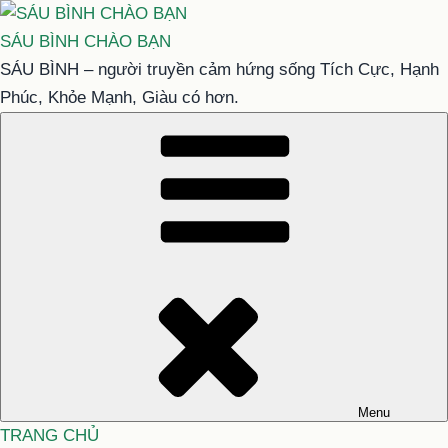
Chuyển
đến
SÁU BÌNH CHÀO BẠN
phần
SÁU BÌNH – người truyền cảm hứng sống Tích Cực, Hạnh
nội
Phúc, Khỏe Mạnh, Giàu có hơn.
dung
Menu
TRANG CHỦ