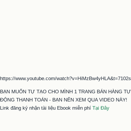
https://www.youtube.com/watch?v=HiMzBw4yHLA&t=7102s
BẠN MUỐN TỰ TẠO CHO MÌNH 1 TRANG BÁN HÀNG TỰ
ĐỘNG THANH TOÁN - BẠN NÊN XEM QUA VIDEO NÀY!
Link đăng ký nhận tài liệu Ebook miễn phí
Tại Đây