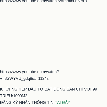
https://www.youtube.com/watch?v=mmlh0blvAro
https://www.youtube.com/watch?
v=8SWYVU_gdq8&t=1124s
KHỞI NGHIỆP ĐẦU TƯ BẤT ĐỘNG SẢN CHỈ VỚI 99
TRIỆU/1000M2.
ĐĂNG KÝ NHẬN THÔNG TIN
TẠI ĐÂY