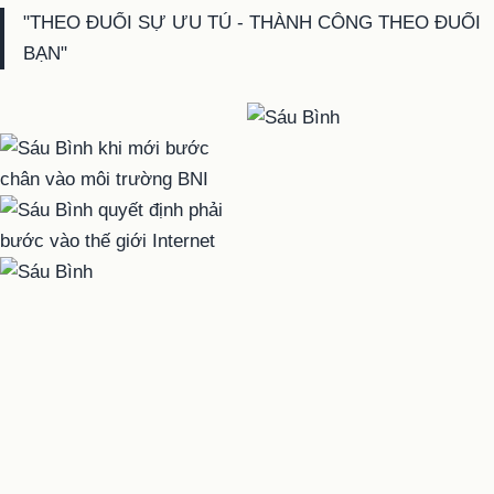
"THEO ĐUỔI SỰ ƯU TÚ - THÀNH CÔNG THEO ĐUỔI
BẠN"