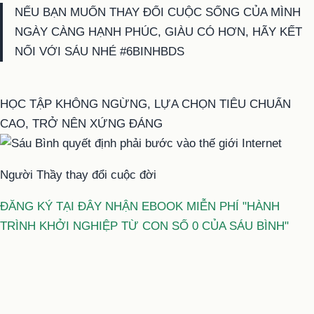
NẾU BẠN MUỐN THAY ĐỔI CUỘC SỐNG CỦA MÌNH
NGÀY CÀNG HẠNH PHÚC, GIÀU CÓ HƠN, HÃY KẾT
NỐI VỚI SÁU NHÉ #6BINHBDS
HỌC TẬP KHÔNG NGỪNG, LỰA CHỌN TIÊU CHUẨN
CAO, TRỞ NÊN XỨNG ĐÁNG
Người Thầy thay đổi cuộc đời
ĐĂNG KÝ TẠI ĐÂY NHẬN EBOOK MIỄN PHÍ "HÀNH
TRÌNH KHỞI NGHIỆP TỪ CON SỐ 0 CỦA SÁU BÌNH"