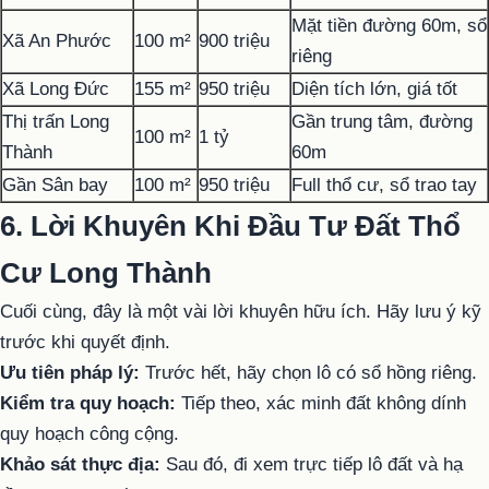
Mặt tiền đường 60m, sổ
Xã An Phước
100 m²
900 triệu
riêng
Xã Long Đức
155 m²
950 triệu
Diện tích lớn, giá tốt
Thị trấn Long
Gần trung tâm, đường
100 m²
1 tỷ
Thành
60m
Gần Sân bay
100 m²
950 triệu
Full thổ cư, sổ trao tay
6. Lời Khuyên Khi Đầu Tư Đất Thổ
Cư Long Thành
Cuối cùng, đây là một vài lời khuyên hữu ích. Hãy lưu ý kỹ
trước khi quyết định.
Ưu tiên pháp lý:
Trước hết, hãy chọn lô có sổ hồng riêng.
Kiểm tra quy hoạch:
Tiếp theo, xác minh đất không dính
quy hoạch công cộng.
Khảo sát thực địa:
Sau đó, đi xem trực tiếp lô đất và hạ