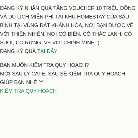
ĐĂNG KÝ NHẬN QUÀ TẶNG VOUCHER 10 TRIỆU ĐỒNG
VÀ DU LỊCH MIỄN PHÍ TẠI KHU HOMESTAY CỦA SÁU
BÌNH TẠI VÙNG ĐẤT KHÁNH HÒA, NƠI BẠN ĐƯỢC VỀ
VỚI THIÊN NHIÊN, NƠI CÓ BIỂN, CÓ THÁC LẠNH, CÓ
SUỐI, CÓ RỪNG. VỀ VỚI CHÍNH MÌNH :)
ĐĂNG KÝ QUÀ
TẠI ĐÂY
BẠN MUỐN KIỂM TRA QUY HOẠCH?
MỜI SÁU LY CAFE, SÁU SẼ KIỂM TRA QUY HOẠCH
GIÚP BẠN NHÉ ^^
KIỂM TRA QUY HOẠCH