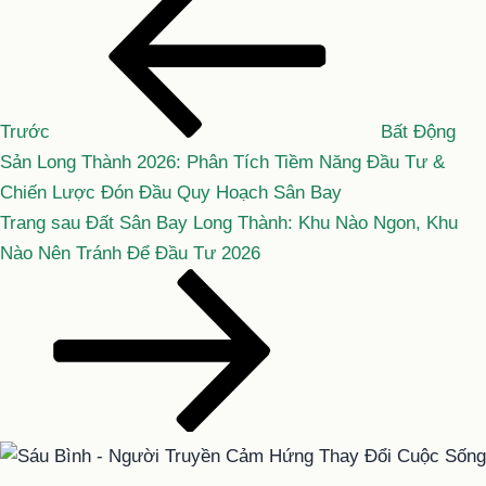
cũ
hướng
hơn
bài
viết
Trước
Bất Động
Sản Long Thành 2026: Phân Tích Tiềm Năng Đầu Tư &
Chiến Lược Đón Đầu Quy Hoạch Sân Bay
Bài
Trang sau
Đất Sân Bay Long Thành: Khu Nào Ngon, Khu
tiếp
Nào Nên Tránh Để Đầu Tư 2026
theo