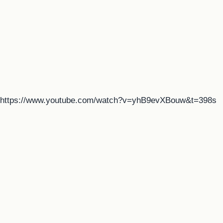
https://www.youtube.com/watch?v=yhB9evXBouw&t=398s