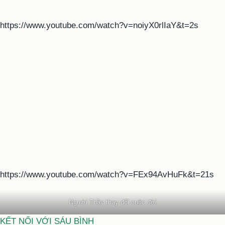
https://www.youtube.com/watch?v=noiyX0rlIaY&t=2s
https://www.youtube.com/watch?v=FEx94AvHuFk&t=21s
Người Thầy thay đổi cuộc đời
KẾT NỐI VỚI SÁU BÌNH