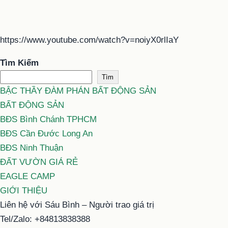
https://www.youtube.com/watch?v=noiyX0rlIaY
Tìm Kiếm
Tìm
BẬC THẦY ĐÀM PHÁN BẤT ĐỘNG SẢN
BẤT ĐỘNG SẢN
BĐS Bình Chánh TPHCM
BĐS Cần Đước Long An
BĐS Ninh Thuận
ĐẤT VƯỜN GIÁ RẺ
EAGLE CAMP
GIỚI THIỆU
Liên hệ với Sáu Bình – Người trao giá trị
Tel/Zalo: +84813838388