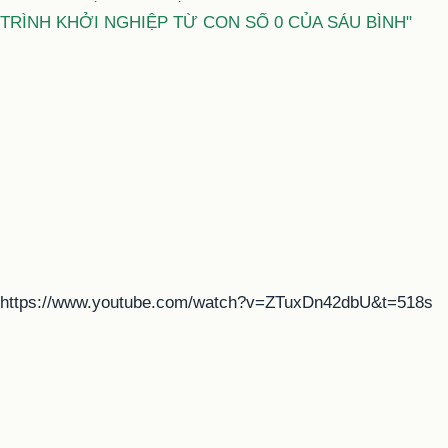
TRÌNH KHỞI NGHIỆP TỪ CON SỐ 0 CỦA SÁU BÌNH"
https://www.youtube.com/watch?v=ZTuxDn42dbU&t=518s