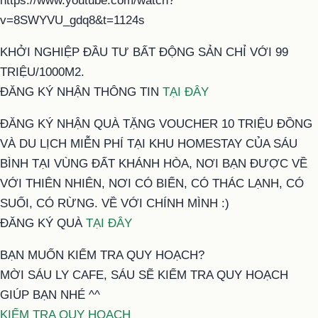
https://www.youtube.com/watch?
v=8SWYVU_gdq8&t=1124s
KHỞI NGHIỆP ĐẦU TƯ BẤT ĐỘNG SẢN CHỈ VỚI 99
TRIỆU/1000M2.
ĐĂNG KÝ NHẬN THÔNG TIN
TẠI ĐÂY
ĐĂNG KÝ NHẬN QUÀ TẶNG VOUCHER 10 TRIỆU ĐỒNG
VÀ DU LỊCH MIỄN PHÍ TẠI KHU HOMESTAY CỦA SÁU
BÌNH TẠI VÙNG ĐẤT KHÁNH HÒA, NƠI BẠN ĐƯỢC VỀ
VỚI THIÊN NHIÊN, NƠI CÓ BIỂN, CÓ THÁC LẠNH, CÓ
SUỐI, CÓ RỪNG. VỀ VỚI CHÍNH MÌNH :)
ĐĂNG KÝ QUÀ
TẠI ĐÂY
BẠN MUỐN KIỂM TRA QUY HOẠCH?
MỜI SÁU LY CAFE, SÁU SẼ KIỂM TRA QUY HOẠCH
GIÚP BẠN NHÉ ^^
KIỂM TRA QUY HOẠCH