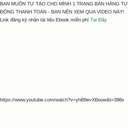
BẠN MUỐN TỰ TẠO CHO MÌNH 1 TRANG BÁN HÀNG TỰ
ĐỘNG THANH TOÁN - BẠN NÊN XEM QUA VIDEO NÀY!
Link đăng ký nhận tài liệu Ebook miễn phí
Tại Đây
https://www.youtube.com/watch?v=yhB9evXBouw&t=398s