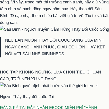
sống. Vì vậy, trong một thị trường cạnh tranh, hãy giữ vững
tầm nhìn và hành động ngay hôm nay. Hãy theo dõi Sáu
Bình để cập nhật thêm nhiều bài viết giá trị về đầu tư và bất
động sản.
NẾU BẠN MUỐN THAY ĐỔI CUỘC SỐNG CỦA MÌNH
NGÀY CÀNG HẠNH PHÚC, GIÀU CÓ HƠN, HÃY KẾT
NỐI VỚI SÁU NHÉ #6BINHBDS
HỌC TẬP KHÔNG NGỪNG, LỰA CHỌN TIÊU CHUẨN
CAO, TRỞ NÊN XỨNG ĐÁNG
Người Thầy thay đổi cuộc đời
ĐĂNG KÝ TẠI ĐÂY NHẬN EBOOK MIỄN PHÍ "HÀNH