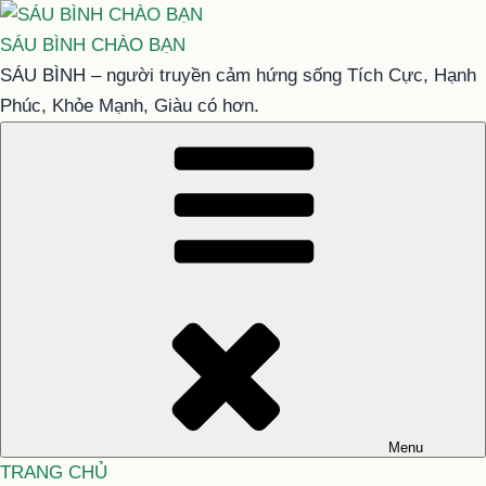
Chuyển
đến
SÁU BÌNH CHÀO BẠN
phần
SÁU BÌNH – người truyền cảm hứng sống Tích Cực, Hạnh
nội
Phúc, Khỏe Mạnh, Giàu có hơn.
dung
Menu
TRANG CHỦ