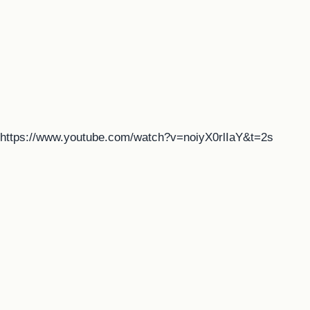
https://www.youtube.com/watch?v=noiyX0rlIaY&t=2s