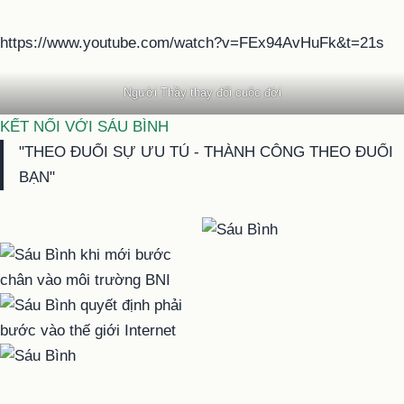
https://www.youtube.com/watch?v=FEx94AvHuFk&t=21s
Người Thầy thay đổi cuộc đời
KẾT NỐI VỚI SÁU BÌNH
"THEO ĐUỔI SỰ ƯU TÚ - THÀNH CÔNG THEO ĐUỔI
BẠN"