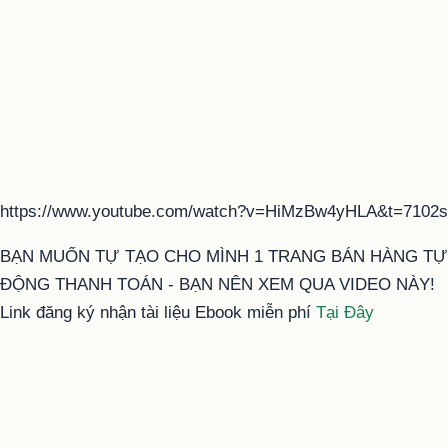
https://www.youtube.com/watch?v=HiMzBw4yHLA&t=7102s
BẠN MUỐN TỰ TẠO CHO MÌNH 1 TRANG BÁN HÀNG TỰ
ĐỘNG THANH TOÁN - BẠN NÊN XEM QUA VIDEO NÀY!
Link đăng ký nhận tài liệu Ebook miễn phí
Tại Đây