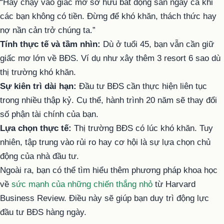
“Hãy chạy vào giấc mơ sở hữu bất động sản ngay cả khi
các bạn không có tiền. Đừng để khó khăn, thách thức hay
nợ nần cản trở chúng ta.”
Tính thực tế và tầm nhìn:
Dù ở tuổi 45, bạn vẫn cần giữ
giấc mơ lớn về BĐS. Ví dụ như xây thêm 3 resort 6 sao dù
thị trường khó khăn.
Sự kiên trì dài hạn:
Đầu tư BĐS cần thực hiện liên tục
trong nhiều thập kỷ. Cụ thể, hành trình 20 năm sẽ thay đổi
số phận tài chính của bạn.
Lựa chọn thực tế:
Thị trường BĐS có lúc khó khăn. Tuy
nhiên, tập trung vào rủi ro hay cơ hội là sự lựa chọn chủ
động của nhà đầu tư.
Ngoài ra, bạn có thể tìm hiểu thêm phương pháp khoa học
về
sức mạnh của những chiến thắng nhỏ
từ Harvard
Business Review. Điều này sẽ giúp bạn duy trì động lực
đầu tư BĐS hàng ngày.