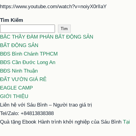
https://www.youtube.com/watch?v=noiyX0rlIaY
Tìm Kiếm
Tìm
BẬC THẦY ĐÀM PHÁN BẤT ĐỘNG SẢN
BẤT ĐỘNG SẢN
BĐS Bình Chánh TPHCM
BĐS Cần Đước Long An
BĐS Ninh Thuận
ĐẤT VƯỜN GIÁ RẺ
EAGLE CAMP
GIỚI THIỆU
Liên hệ với Sáu Bình – Người trao giá trị
Tel/Zalo: +84813838388
Quà tặng Ebook Hành trình khởi nghiệp của Sáu Bình
Tại
đây