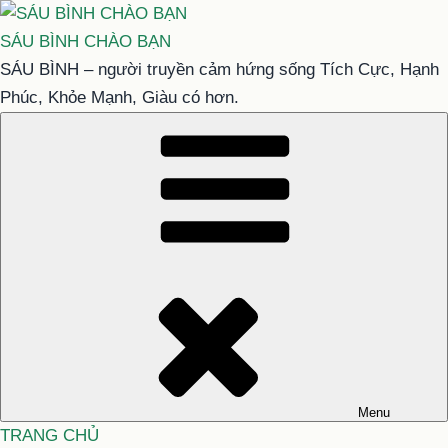
Chuyển
đến
SÁU BÌNH CHÀO BẠN
phần
SÁU BÌNH – người truyền cảm hứng sống Tích Cực, Hạnh
nội
Phúc, Khỏe Mạnh, Giàu có hơn.
dung
Menu
TRANG CHỦ