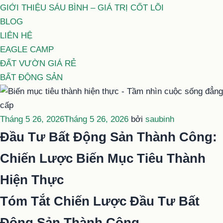
GIỚI THIỆU SÁU BÌNH – GIÁ TRỊ CỐT LÕI
BLOG
LIÊN HỆ
EAGLE CAMP
ĐẤT VƯỜN GIÁ RẺ
BẤT ĐỘNG SẢN
Đăng
Tháng 5 26, 2026
Tháng 5 26, 2026
bởi
saubinh
trong
Đầu Tư Bất Động Sản Thành Công:
Chiến Lược Biến Mục Tiêu Thành
Hiện Thực
Tóm Tắt Chiến Lược Đầu Tư Bất
Động Sản Thành Công