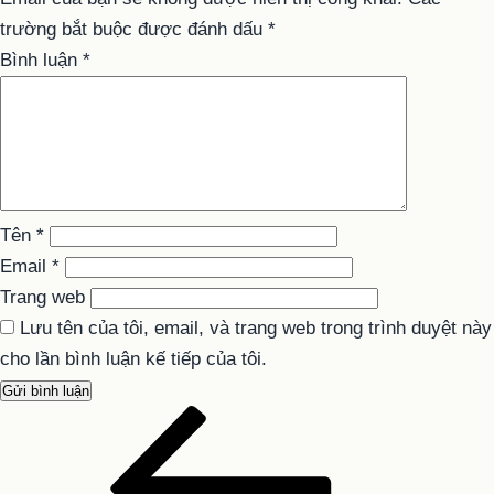
trường bắt buộc được đánh dấu
*
Bình luận
*
Tên
*
Email
*
Trang web
Lưu tên của tôi, email, và trang web trong trình duyệt này
cho lần bình luận kế tiếp của tôi.
Bài
Điều
cũ
hướng
hơn