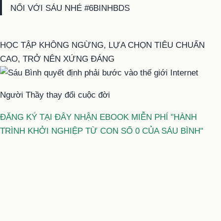
NỐI VỚI SÁU NHÉ #6BINHBDS
HỌC TẬP KHÔNG NGỪNG, LỰA CHỌN TIÊU CHUẨN
CAO, TRỞ NÊN XỨNG ĐÁNG
Người Thầy thay đổi cuộc đời
ĐĂNG KÝ TẠI ĐÂY NHẬN EBOOK MIỄN PHÍ "HÀNH
TRÌNH KHỞI NGHIỆP TỪ CON SỐ 0 CỦA SÁU BÌNH"