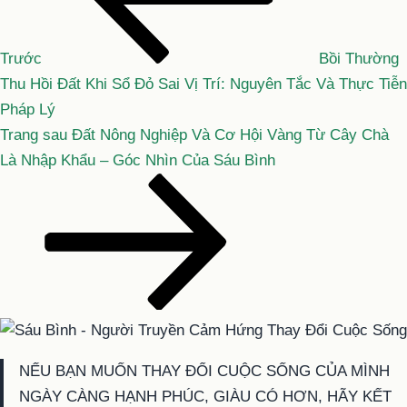
bài
viết
Trước
Bồi Thường
Thu Hồi Đất Khi Sổ Đỏ Sai Vị Trí: Nguyên Tắc Và Thực Tiễn
Pháp Lý
Bài
Trang sau
Đất Nông Nghiệp Và Cơ Hội Vàng Từ Cây Chà
tiếp
Là Nhập Khẩu – Góc Nhìn Của Sáu Bình
theo
NẾU BẠN MUỐN THAY ĐỔI CUỘC SỐNG CỦA MÌNH
NGÀY CÀNG HẠNH PHÚC, GIÀU CÓ HƠN, HÃY KẾT