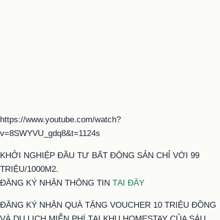
https://www.youtube.com/watch?
v=8SWYVU_gdq8&t=1124s
KHỞI NGHIỆP ĐẦU TƯ BẤT ĐỘNG SẢN CHỈ VỚI 99
TRIỆU/1000M2.
ĐĂNG KÝ NHẬN THÔNG TIN
TẠI ĐÂY
ĐĂNG KÝ NHẬN QUÀ TẶNG VOUCHER 10 TRIỆU ĐỒNG
VÀ DU LỊCH MIỄN PHÍ TẠI KHU HOMESTAY CỦA SÁU