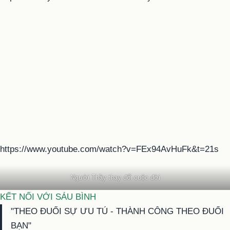
https://www.youtube.com/watch?v=FEx94AvHuFk&t=21s
Người Thầy thay đổi cuộc đời
KẾT NỐI VỚI SÁU BÌNH
"THEO ĐUỔI SỰ ƯU TÚ - THÀNH CÔNG THEO ĐUỔI
BẠN"