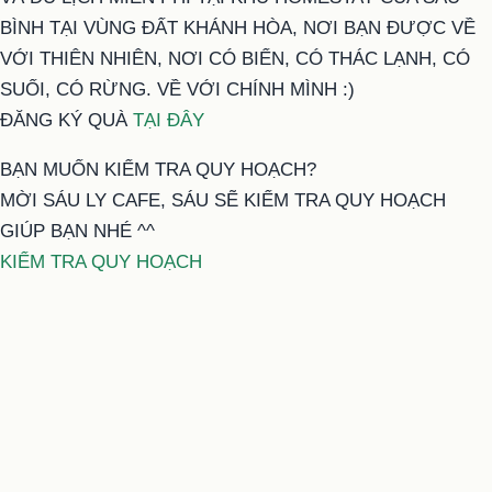
BÌNH TẠI VÙNG ĐẤT KHÁNH HÒA, NƠI BẠN ĐƯỢC VỀ
VỚI THIÊN NHIÊN, NƠI CÓ BIỂN, CÓ THÁC LẠNH, CÓ
SUỐI, CÓ RỪNG. VỀ VỚI CHÍNH MÌNH :)
ĐĂNG KÝ QUÀ
TẠI ĐÂY
BẠN MUỐN KIỂM TRA QUY HOẠCH?
MỜI SÁU LY CAFE, SÁU SẼ KIỂM TRA QUY HOẠCH
GIÚP BẠN NHÉ ^^
KIỂM TRA QUY HOẠCH