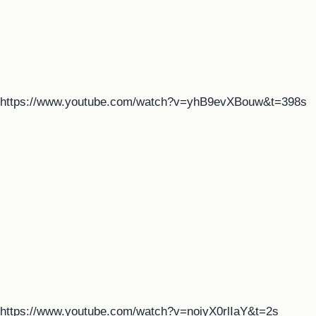
https://www.youtube.com/watch?v=yhB9evXBouw&t=398s
https://www.youtube.com/watch?v=noiyX0rlIaY&t=2s