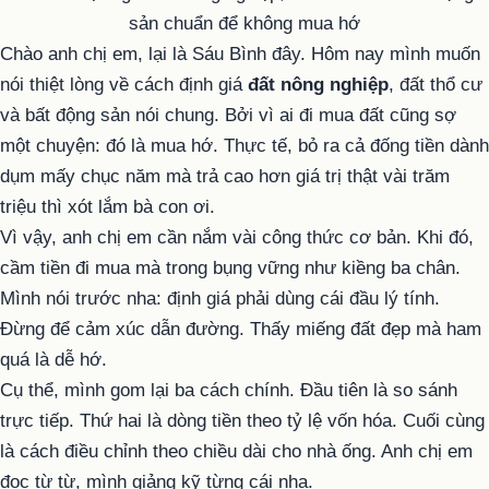
Chào anh chị em, lại là Sáu Bình đây. Hôm nay mình muốn
nói thiệt lòng về cách định giá
đất nông nghiệp
, đất thổ cư
và bất động sản nói chung. Bởi vì ai đi mua đất cũng sợ
một chuyện: đó là mua hớ. Thực tế, bỏ ra cả đống tiền dành
dụm mấy chục năm mà trả cao hơn giá trị thật vài trăm
triệu thì xót lắm bà con ơi.
Vì vậy, anh chị em cần nắm vài công thức cơ bản. Khi đó,
cầm tiền đi mua mà trong bụng vững như kiềng ba chân.
Mình nói trước nha: định giá phải dùng cái đầu lý tính.
Đừng để cảm xúc dẫn đường. Thấy miếng đất đẹp mà ham
quá là dễ hớ.
Cụ thể, mình gom lại ba cách chính. Đầu tiên là so sánh
trực tiếp. Thứ hai là dòng tiền theo tỷ lệ vốn hóa. Cuối cùng
là cách điều chỉnh theo chiều dài cho nhà ống. Anh chị em
đọc từ từ, mình giảng kỹ từng cái nha.