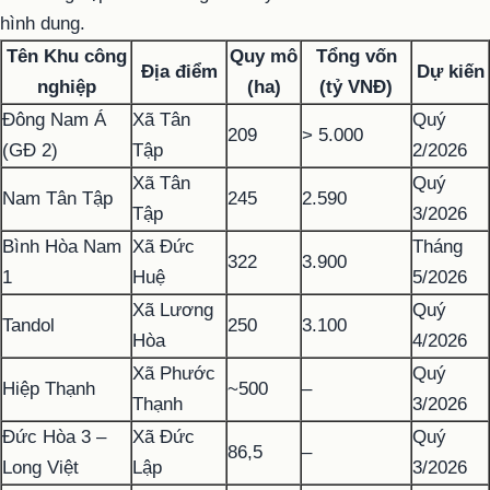
hình dung.
Tên Khu công
Quy mô
Tổng vốn
Địa điểm
Dự kiến
nghiệp
(ha)
(tỷ VNĐ)
Đông Nam Á
Xã Tân
Quý
209
> 5.000
(GĐ 2)
Tập
2/2026
Xã Tân
Quý
Nam Tân Tập
245
2.590
Tập
3/2026
Bình Hòa Nam
Xã Đức
Tháng
322
3.900
1
Huệ
5/2026
Xã Lương
Quý
Tandol
250
3.100
Hòa
4/2026
Xã Phước
Quý
Hiệp Thạnh
~500
–
Thạnh
3/2026
Đức Hòa 3 –
Xã Đức
Quý
86,5
–
Long Việt
Lập
3/2026