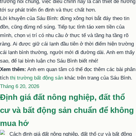
trường nói chung, việc điều chỉnh này là cần thiết để hướng
tới sự phát triển ổn định và thực chất hơn.
Lời khuyên của Sáu Bình: đừng xông hơi bắt đáy theo tin
đồn, cũng đừng nổ súng. Tiếp tục tỉnh táo xem tiền của
mình, chọn vị trí có nhu cầu ở thực tế và tầng hạ tầng rõ
ràng. Ai được giữ cái lạnh đầu tiên ở thời điểm hiện trường
cái lạnh bình thường, người mới đi đường dài. Anh em thấy
sao, để lại bình luận cho Sáu Bình biết nhé!
Xem thêm:
Anh em quan tâm có thể đọc thêm các bài phân
tích
thị trường bất động sản
khác trên trang của Sáu Bình.
Đăng
Tháng 6 20, 2026
trong
Định giá đất nông nghiệp, đất thổ
cư và bất động sản chuẩn để không
mua hớ