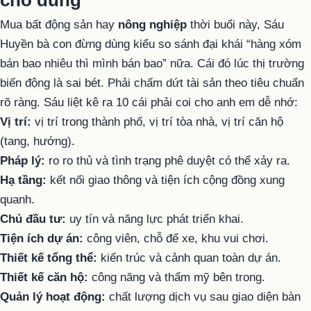
cho đúng
Mua bất động sản hay
nông nghiệp
thời buổi này, Sáu
Huyền bà con đừng dùng kiểu so sánh đại khái “hàng xóm
bán bao nhiêu thì mình bán bao” nữa. Cái đó lúc thị trường
biến động là sai bét. Phải chấm dứt tài sản theo tiêu chuẩn
rõ ràng. Sáu liệt kê ra 10 cái phải coi cho anh em dễ nhớ:
Vị trí:
vị trí trong thành phố, vị trí tòa nhà, vị trí căn hộ
(tang, hướng).
Pháp lý:
ro ro thủ và tình trạng phê duyệt có thể xảy ra.
Hạ tầng:
kết nối giao thông và tiện ích cộng đồng xung
quanh.
Chủ đầu tư:
uy tín và năng lực phát triển khai.
Tiện ích dự án:
công viên, chỗ để xe, khu vui chơi.
Thiết kế tổng thể:
kiến ​​trúc và cảnh quan toàn dự án.
Thiết kế căn hộ:
công năng và thẩm mỹ bên trong.
Quản lý hoạt động:
chất lượng dịch vụ sau giao diện bàn