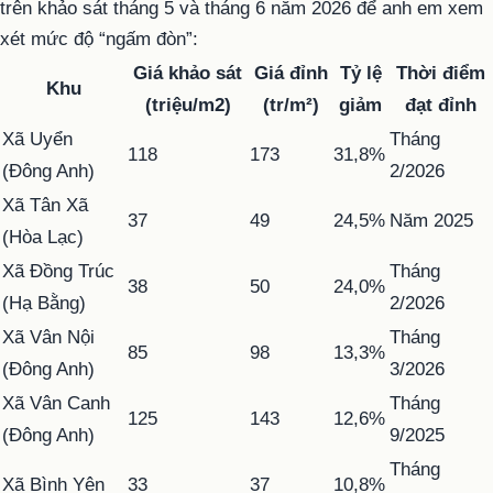
trên khảo sát tháng 5 và tháng 6 năm 2026 để anh em xem
xét mức độ “ngấm đòn”:
Giá khảo sát
Giá đỉnh
Tỷ lệ
Thời điểm
Khu
(triệu/m2)
(tr/m²)
giảm
đạt đỉnh
Xã Uyển
Tháng
118
173
31,8%
(Đông Anh)
2/2026
Xã Tân Xã
37
49
24,5%
Năm 2025
(Hòa Lạc)
Xã Đồng Trúc
Tháng
38
50
24,0%
(Hạ Bằng)
2/2026
Xã Vân Nội
Tháng
85
98
13,3%
(Đông Anh)
3/2026
Xã Vân Canh
Tháng
125
143
12,6%
(Đông Anh)
9/2025
Tháng
Xã Bình Yên
33
37
10,8%