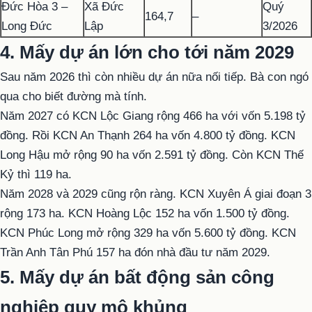
Đức Hòa 3 –
Xã Đức
Quý
164,7
–
Long Đức
Lập
3/2026
4. Mấy dự án lớn cho tới năm 2029
Sau năm 2026 thì còn nhiều dự án nữa nối tiếp. Bà con ngó
qua cho biết đường mà tính.
Năm 2027 có KCN Lộc Giang rộng 466 ha với vốn 5.198 tỷ
đồng. Rồi KCN An Thạnh 264 ha vốn 4.800 tỷ đồng. KCN
Long Hậu mở rộng 90 ha vốn 2.591 tỷ đồng. Còn KCN Thế
Kỷ thì 119 ha.
Năm 2028 và 2029 cũng rộn ràng. KCN Xuyên Á giai đoạn 3
rộng 173 ha. KCN Hoàng Lộc 152 ha vốn 1.500 tỷ đồng.
KCN Phúc Long mở rộng 329 ha vốn 5.600 tỷ đồng. KCN
Trần Anh Tân Phú 157 ha đón nhà đầu tư năm 2029.
5. Mấy dự án bất động sản công
nghiệp quy mô khủng