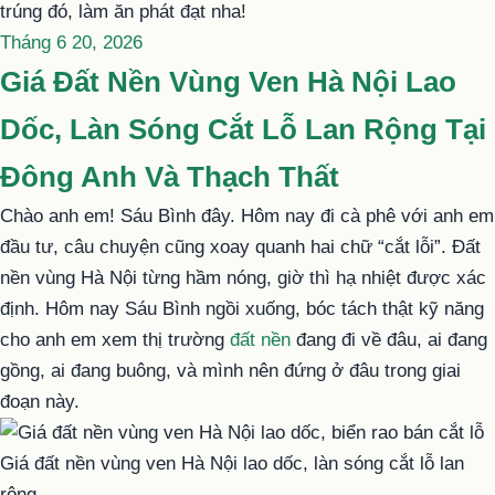
trúng đó, làm ăn phát đạt nha!
Đăng
Tháng 6 20, 2026
trong
Giá Đất Nền Vùng Ven Hà Nội Lao
Dốc, Làn Sóng Cắt Lỗ Lan Rộng Tại
Đông Anh Và Thạch Thất
Chào anh em! Sáu Bình đây. Hôm nay đi cà phê với anh em
đầu tư, câu chuyện cũng xoay quanh hai chữ “cắt lỗi”. Đất
nền vùng Hà Nội từng hầm nóng, giờ thì hạ nhiệt được xác
định. Hôm nay Sáu Bình ngồi xuống, bóc tách thật kỹ năng
cho anh em xem thị trường
đất nền
đang đi về đâu, ai đang
gồng, ai đang buông, và mình nên đứng ở đâu trong giai
đoạn này.
Giá đất nền vùng ven Hà Nội lao dốc, làn sóng cắt lỗ lan
rộng.