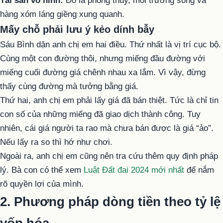
Tài sản vô hình:
Đó là phong thủy, môi trường sống và
hàng xóm láng giềng xung quanh.
Mấy chỗ phải lưu ý kẻo dính bẫy
Sáu Bình dặn anh chị em hai điều. Thứ nhất là vị trí cục bộ.
Cùng một con đường thôi, nhưng miếng đầu đường với
miếng cuối đường giá chênh nhau xa lắm. Vì vậy, đừng
thấy cùng đường mà tưởng bằng giá.
Thứ hai, anh chị em phải lấy giá đã bán thiệt. Tức là chỉ tin
con số của những miếng đã giao dịch thành công. Tuy
nhiên, cái giá người ta rao mà chưa bán được là giá “ảo”.
Nếu lấy ra so thì hớ như chơi.
Ngoài ra, anh chị em cũng nên tra cứu thêm quy định pháp
lý. Bà con có thể xem
Luật Đất đai 2024 mới nhất
để nắm
rõ quyền lợi của mình.
2. Phương pháp dòng tiền theo tỷ lệ