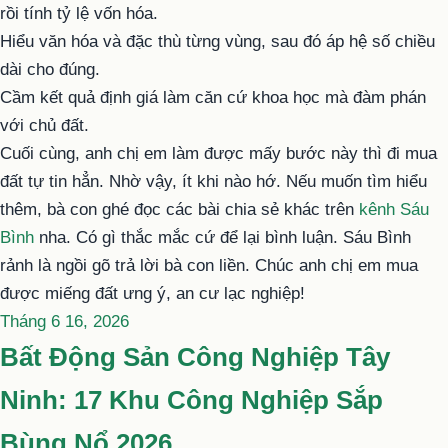
rồi tính tỷ lệ vốn hóa.
Hiểu văn hóa và đặc thù từng vùng, sau đó áp hệ số chiều
dài cho đúng.
Cầm kết quả định giá làm căn cứ khoa học mà đàm phán
với chủ đất.
Cuối cùng, anh chị em làm được mấy bước này thì đi mua
đất tự tin hẳn. Nhờ vậy, ít khi nào hớ. Nếu muốn tìm hiểu
thêm, bà con ghé đọc các bài chia sẻ khác trên
kênh Sáu
Bình
nha. Có gì thắc mắc cứ để lại bình luận. Sáu Bình
rảnh là ngồi gõ trả lời bà con liền. Chúc anh chị em mua
được miếng đất ưng ý, an cư lạc nghiệp!
Đăng
Tháng 6 16, 2026
trong
Bất Động Sản Công Nghiệp Tây
Ninh: 17 Khu Công Nghiệp Sắp
Bùng Nổ 2026