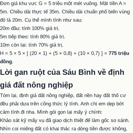
Đơn giá khu vực G = 5 triệu một mét vuông. Mặt tiền A =
5m. Chiều dài thực tế 35m. Chiều dài chuẩn phổ biến vùng
đó là 20m. Cụ thể mình tính như sau:
20m đầu: tính 100% giá trị.
5m tiếp theo: tính 80% giá trị.
10m còn lại: tính 70% giá trị.
H = 5 × 5 × [ (20 × 1) + (5 × 0,8) + (10 × 0,7) ] =
775 triệu
đồng
.
Lời gan ruột của Sáu Bình về định
giá đất nông nghiệp
Tóm lại, định giá đất nông nghiệp, đất nền hay đất thổ cư
đều phải dựa trên công thức lý tính. Anh chị em dẹp bớt
cảm tính đi nha. Mình gói gọn lại mấy ý chính:
Khảo sát kỹ mấy vụ đã giao dịch thiệt để làm gốc so sánh.
Nhìn coi miếng đất có khai thác ra dòng tiền được không,