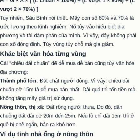
H = G × A × [ (L chuẩn × 100%) + (L vượt 1 × 80%) + (L
vượt 2 × 70%) ]
Tuy nhiên, Sáu Bình nói thiệt. Mấy con số 80% và 70% là
ước lượng theo kinh nghiệm. Nó tùy vào hiểu biết địa
phương và tài đàm phán của mình. Vì vậy, đây không phải
con số đóng đinh. Tùy vùng tùy chỗ mà gia giảm.
Khác biệt văn hóa từng vùng
Cái “chiều dài chuẩn” để dễ mua dễ bán cũng tùy văn hóa
địa phương:
Thành phố lớn:
Đất chật người đông. Vì vậy, chiều dài
chuẩn cỡ 15m là dễ mua bán nhất. Dài quá thì tốn tiền mà
không tăng mấy giá trị sử dụng.
Nông thôn, thị xã:
Đất rộng người thưa. Do đó, dân
chuộng đất dài cỡ 20m đến 25m. Nếu lô chỉ dài 15m thì ở
quê bị chê ngắn, bán ra khó hơn.
Ví dụ tính nhà ống ở nông thôn