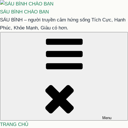
Chuyển
đến
SÁU BÌNH CHÀO BẠN
phần
SÁU BÌNH – người truyền cảm hứng sống Tích Cực, Hạnh
nội
Phúc, Khỏe Mạnh, Giàu có hơn.
dung
Menu
TRANG CHỦ