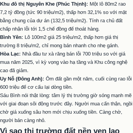
Khu đô thị Nguyên Khe (Phúc Thịnh):
Một lô 80m2 rao
7,2 tỷ đồng (tức 90 triệu/m2), thấp hơn 32,1% so với mặt
bằng chung của dự án (132,5 triệu/m2). Tính ra chủ đất
chấp nhận lỗi tới 1,5 chế đồng để thoát hàng.
Bình Yên:
Lô 100m2 giá 25 triệu/m2, thấp hơn giá thị
trường 8 triệu/m2, chỉ mong bán nhanh cho nhẹ gánh.
Hòa Lạc:
Nhà đầu tư xà răng bán lỗi 700 triệu so với giá
mua năm 2025, vì kỳ vọng vào hạ tầng và Khu công nghệ
cao đã giảm.
Uy Nỗ (Đông Anh):
Ôm đất gần một năm, cuối cùng rao lỗi
600 triệu để cơ cấu lại dòng tiền.
Sáu Bình nói thật lòng: tâm lý thị trường giờ sóng mạnh mẽ
với giai đoạn sôi động trước đây. Người mua cẩn thận, ngồi
chờ giá xuống sâu hơn mới chịu xuống tiền. Càng chờ,
người bán càng nhỏ.
Vì sao thị trường đất nền ven lao