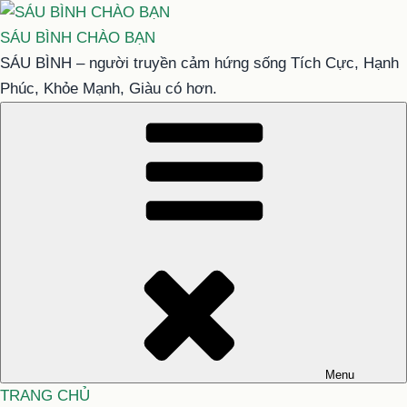
Chuyển
đến
SÁU BÌNH CHÀO BẠN
phần
SÁU BÌNH – người truyền cảm hứng sống Tích Cực, Hạnh
nội
Phúc, Khỏe Mạnh, Giàu có hơn.
dung
Menu
TRANG CHỦ