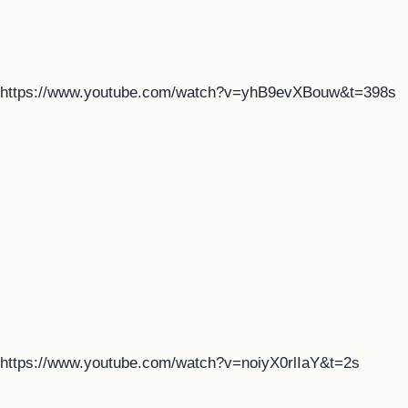
https://www.youtube.com/watch?v=yhB9evXBouw&t=398s
https://www.youtube.com/watch?v=noiyX0rlIaY&t=2s