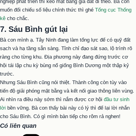
nghiệp phát triển thì kéo mặt bằng giá đất đi theo. Bà con
muốn đối chiếu số liệu chính thức thì ghé
Tổng cục Thống
kê
cho chắc.
7. Sáu Bình gút lại
Bà con mình ạ. Tây Ninh đang làm tổng lực để có quỹ đất
sạch và hạ tầng sẵn sàng. Tỉnh chỉ đạo sát sao, lộ trình rõ
ràng cho từng khu. Địa phương này đang đứng trước cơ
hội tái lập chu kỳ bùng nổ giống Bình Dương một thập kỷ
trước.
Nhưng Sáu Bình cũng nói thiệt. Thành công còn tùy vào
tiến độ giải phóng mặt bằng và kết nối giao thông liên vùng.
Ai nhìn ra điều này sớm thì nắm được cơ hội
đầu tư sinh
lời
bền vững. Bà con thấy bài này có lý thì để lại lời nhắn
cho Sáu Bình. Có gì mình bàn tiếp cho rôm rả nghen!
Có liên quan
Danh