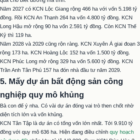
qua cho biết đường mà tính.
Năm 2027 có KCN Lộc Giang rộng 466 ha với vốn 5.198 tỷ
đồng. Rồi KCN An Thạnh 264 ha vốn 4.800 tỷ đồng. KCN
Long Hậu mở rộng 90 ha vốn 2.591 tỷ đồng. Còn KCN Thế
Kỷ thì 119 ha.
Năm 2028 và 2029 cũng rộn ràng. KCN Xuyên Á giai đoạn 3
rộng 173 ha. KCN Hoàng Lộc 152 ha vốn 1.500 tỷ đồng.
KCN Phúc Long mở rộng 329 ha vốn 5.600 tỷ đồng. KCN
Trần Anh Tân Phú 157 ha đón nhà đầu tư năm 2029.
5. Mấy dự án bất động sản công
nghiệp quy mô khủng
Bà con để ý nha. Có vài dự án đóng vai trò then chốt nhờ
diện tích lớn và vốn khủng.
KCN Tân Tập là dự án có tổng vốn lớn nhất. Tới 9.910 tỷ
đồng với quy mô 636 ha. Hiện đang điều chỉnh
quy hoạch