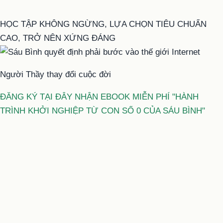
HỌC TẬP KHÔNG NGỪNG, LỰA CHỌN TIÊU CHUẨN
CAO, TRỞ NÊN XỨNG ĐÁNG
Người Thầy thay đổi cuộc đời
ĐĂNG KÝ TẠI ĐÂY NHẬN EBOOK MIỄN PHÍ "HÀNH
TRÌNH KHỞI NGHIỆP TỪ CON SỐ 0 CỦA SÁU BÌNH"