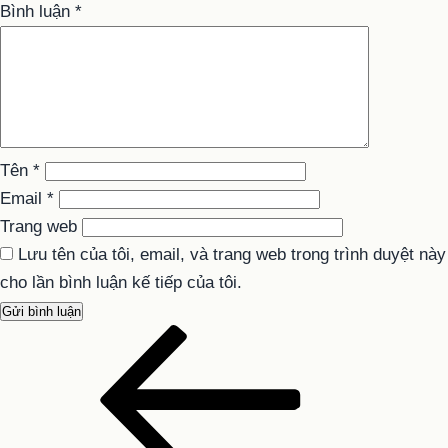
Bình luận
*
Tên
*
Email
*
Trang web
Lưu tên của tôi, email, và trang web trong trình duyệt này
cho lần bình luận kế tiếp của tôi.
Bài
Điều
cũ
hướng
hơn
bài