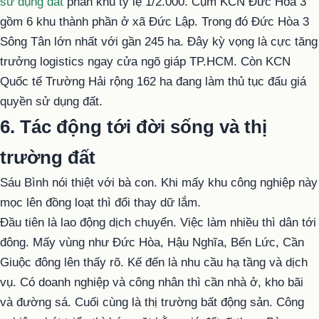
sử dụng đất
phân khu tỷ lệ 1/2.000. Cụm KCN Đức Hòa 3
gồm 6 khu thành phần ở xã Đức Lập. Trong đó Đức Hòa 3
Sông Tân lớn nhất với gần 245 ha. Đây kỳ vọng là cực tăng
trưởng logistics ngay cửa ngõ giáp TP.HCM. Còn KCN
Quốc tế Trường Hải rộng 162 ha đang làm thủ tục đấu giá
quyền sử dụng đất.
6. Tác động tới đời sống và thị
trường đất
Sáu Bình nói thiệt với bà con. Khi mấy khu công nghiệp này
mọc lên đồng loạt thì đổi thay dữ lắm.
Đầu tiên là lao động dịch chuyển. Việc làm nhiều thì dân tới
đông. Mấy vùng như Đức Hòa, Hậu Nghĩa, Bến Lức, Cần
Giuộc đông lên thấy rõ. Kế đến là nhu cầu hạ tầng và dịch
vụ. Có doanh nghiệp và công nhân thì cần nhà ở, kho bãi
và đường sá. Cuối cùng là thị trường bất động sản. Công