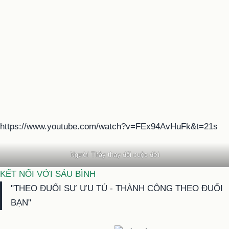
https://www.youtube.com/watch?v=FEx94AvHuFk&t=21s
Người Thầy thay đổi cuộc đời
KẾT NỐI VỚI SÁU BÌNH
"THEO ĐUỔI SỰ ƯU TÚ - THÀNH CÔNG THEO ĐUỔI
BẠN"