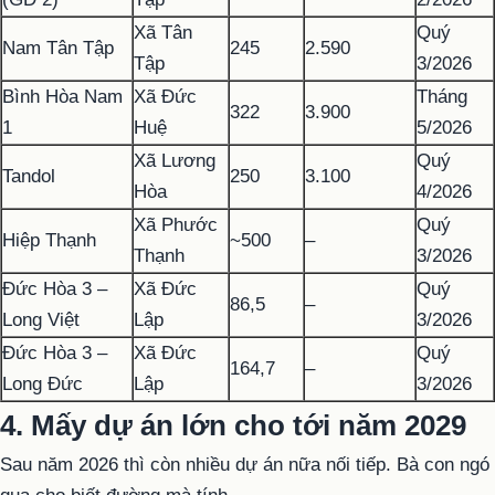
Xã Tân
Quý
Nam Tân Tập
245
2.590
Tập
3/2026
Bình Hòa Nam
Xã Đức
Tháng
322
3.900
1
Huệ
5/2026
Xã Lương
Quý
Tandol
250
3.100
Hòa
4/2026
Xã Phước
Quý
Hiệp Thạnh
~500
–
Thạnh
3/2026
Đức Hòa 3 –
Xã Đức
Quý
86,5
–
Long Việt
Lập
3/2026
Đức Hòa 3 –
Xã Đức
Quý
164,7
–
Long Đức
Lập
3/2026
4. Mấy dự án lớn cho tới năm 2029
Sau năm 2026 thì còn nhiều dự án nữa nối tiếp. Bà con ngó