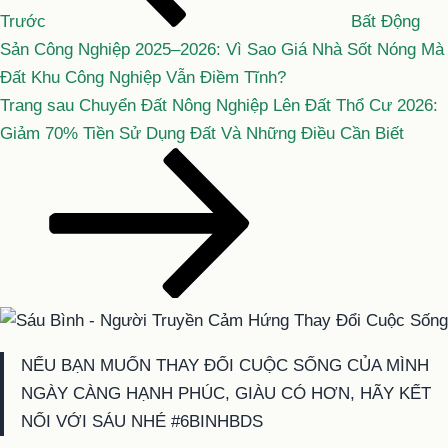
viết
Trước
Bất Động
Sản Công Nghiệp 2025–2026: Vì Sao Giá Nhà Sốt Nóng Mà
Đất Khu Công Nghiệp Vẫn Điềm Tĩnh?
Bài
Trang sau
Chuyển Đất Nông Nghiệp Lên Đất Thổ Cư 2026:
tiếp
Giảm 70% Tiền Sử Dụng Đất Và Những Điều Cần Biết
theo
NẾU BẠN MUỐN THAY ĐỔI CUỘC SỐNG CỦA MÌNH
NGÀY CÀNG HẠNH PHÚC, GIÀU CÓ HƠN, HÃY KẾT
NỐI VỚI SÁU NHÉ #6BINHBDS