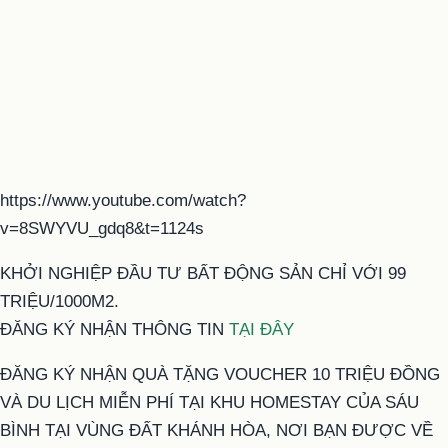
https://www.youtube.com/watch?
v=8SWYVU_gdq8&t=1124s
KHỞI NGHIỆP ĐẦU TƯ BẤT ĐỘNG SẢN CHỈ VỚI 99
TRIỆU/1000M2.
ĐĂNG KÝ NHẬN THÔNG TIN
TẠI ĐÂY
ĐĂNG KÝ NHẬN QUÀ TẶNG VOUCHER 10 TRIỆU ĐỒNG
VÀ DU LỊCH MIỄN PHÍ TẠI KHU HOMESTAY CỦA SÁU
BÌNH TẠI VÙNG ĐẤT KHÁNH HÒA, NƠI BẠN ĐƯỢC VỀ