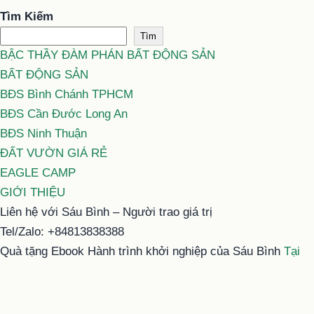
Tìm Kiếm
Tìm
BẬC THẦY ĐÀM PHÁN BẤT ĐỘNG SẢN
BẤT ĐỘNG SẢN
BĐS Bình Chánh TPHCM
BĐS Cần Đước Long An
BĐS Ninh Thuận
ĐẤT VƯỜN GIÁ RẺ
EAGLE CAMP
GIỚI THIỆU
Liên hệ với Sáu Bình – Người trao giá trị
Tel/Zalo: +84813838388
Quà tặng Ebook Hành trình khởi nghiệp của Sáu Bình
Tại
đây
Email: typhu@saubinh.com hoặc 6binhbds@gmail.com
Facebook:
Sáu Bình – Người trao giá trị