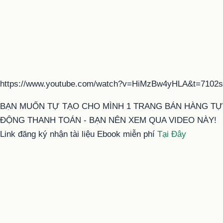
https://www.youtube.com/watch?v=HiMzBw4yHLA&t=7102s
BẠN MUỐN TỰ TẠO CHO MÌNH 1 TRANG BÁN HÀNG TỰ
ĐỘNG THANH TOÁN - BẠN NÊN XEM QUA VIDEO NÀY!
Link đăng ký nhận tài liệu Ebook miễn phí
Tại Đây