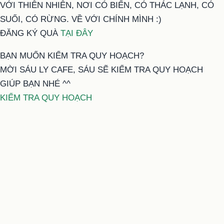
VỚI THIÊN NHIÊN, NƠI CÓ BIỂN, CÓ THÁC LẠNH, CÓ
SUỐI, CÓ RỪNG. VỀ VỚI CHÍNH MÌNH :)
ĐĂNG KÝ QUÀ
TẠI ĐÂY
BẠN MUỐN KIỂM TRA QUY HOẠCH?
MỜI SÁU LY CAFE, SÁU SẼ KIỂM TRA QUY HOẠCH
GIÚP BẠN NHÉ ^^
KIỂM TRA QUY HOẠCH