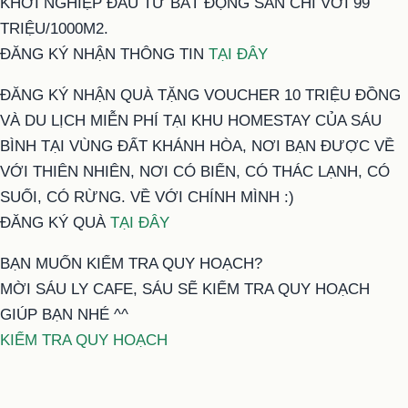
KHỞI NGHIỆP ĐẦU TƯ BẤT ĐỘNG SẢN CHỈ VỚI 99
TRIỆU/1000M2.
ĐĂNG KÝ NHẬN THÔNG TIN
TẠI ĐÂY
ĐĂNG KÝ NHẬN QUÀ TẶNG VOUCHER 10 TRIỆU ĐỒNG
VÀ DU LỊCH MIỄN PHÍ TẠI KHU HOMESTAY CỦA SÁU
BÌNH TẠI VÙNG ĐẤT KHÁNH HÒA, NƠI BẠN ĐƯỢC VỀ
VỚI THIÊN NHIÊN, NƠI CÓ BIỂN, CÓ THÁC LẠNH, CÓ
SUỐI, CÓ RỪNG. VỀ VỚI CHÍNH MÌNH :)
ĐĂNG KÝ QUÀ
TẠI ĐÂY
BẠN MUỐN KIỂM TRA QUY HOẠCH?
MỜI SÁU LY CAFE, SÁU SẼ KIỂM TRA QUY HOẠCH
GIÚP BẠN NHÉ ^^
KIỂM TRA QUY HOẠCH