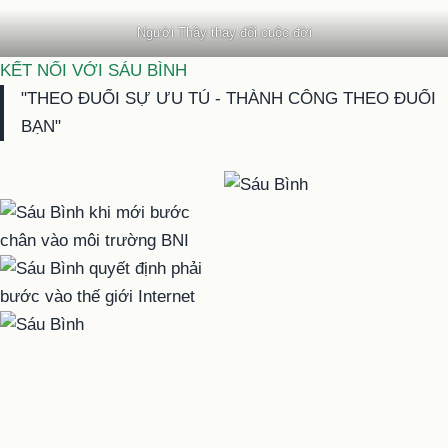
Người Thầy thay đổi cuộc đời
KẾT NỐI VỚI SÁU BÌNH
"THEO ĐUỔI SỰ ƯU TÚ - THÀNH CÔNG THEO ĐUỔI
BẠN"