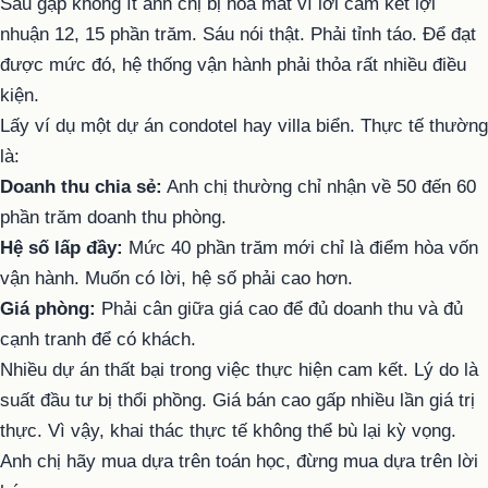
Sáu gặp không ít anh chị bị hoa mắt vì lời cam kết lợi
nhuận 12, 15 phần trăm. Sáu nói thật. Phải tỉnh táo. Để đạt
được mức đó, hệ thống vận hành phải thỏa rất nhiều điều
kiện.
Lấy ví dụ một dự án condotel hay villa biển. Thực tế thường
là:
Doanh thu chia sẻ:
Anh chị thường chỉ nhận về 50 đến 60
phần trăm doanh thu phòng.
Hệ số lấp đầy:
Mức 40 phần trăm mới chỉ là điểm hòa vốn
vận hành. Muốn có lời, hệ số phải cao hơn.
Giá phòng:
Phải cân giữa giá cao để đủ doanh thu và đủ
cạnh tranh để có khách.
Nhiều dự án thất bại trong việc thực hiện cam kết. Lý do là
suất đầu tư bị thổi phồng. Giá bán cao gấp nhiều lần giá trị
thực. Vì vậy, khai thác thực tế không thể bù lại kỳ vọng.
Anh chị hãy mua dựa trên toán học, đừng mua dựa trên lời