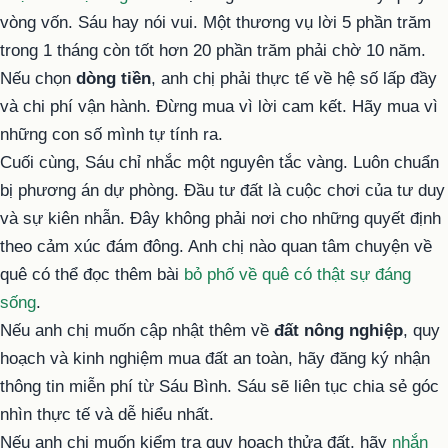
vòng vốn. Sáu hay nói vui. Một thương vụ lời 5 phần trăm
trong 1 tháng còn tốt hơn 20 phần trăm phải chờ 10 năm.
Nếu chọn
dòng tiền
, anh chị phải thực tế về hệ số lấp đầy
và chi phí vận hành. Đừng mua vì lời cam kết. Hãy mua vì
những con số mình tự tính ra.
Cuối cùng, Sáu chỉ nhắc một nguyên tắc vàng. Luôn chuẩn
bị phương án dự phòng. Đầu tư đất là cuộc chơi của tư duy
và sự kiên nhẫn. Đây không phải nơi cho những quyết định
theo cảm xúc đám đông. Anh chị nào quan tâm chuyện về
quê có thể đọc thêm bài
bỏ phố về quê có thật sự đáng
sống
.
Nếu anh chị muốn cập nhật thêm về
đất nông nghiệp
, quy
hoạch và kinh nghiệm mua đất an toàn, hãy đăng ký nhận
thông tin miễn phí từ Sáu Bình. Sáu sẽ liên tục chia sẻ góc
nhìn thực tế và dễ hiểu nhất.
Nếu anh chị muốn kiểm tra quy hoạch thửa đất, hãy
nhắn