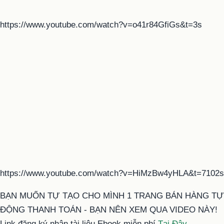
https://www.youtube.com/watch?v=o41r84GfiGs&t=3s
https://www.youtube.com/watch?v=HiMzBw4yHLA&t=7102s
BẠN MUỐN TỰ TẠO CHO MÌNH 1 TRANG BÁN HÀNG TỰ
ĐỘNG THANH TOÁN - BẠN NÊN XEM QUA VIDEO NÀY!
Link đăng ký nhận tài liệu Ebook miễn phí
Tại Đây