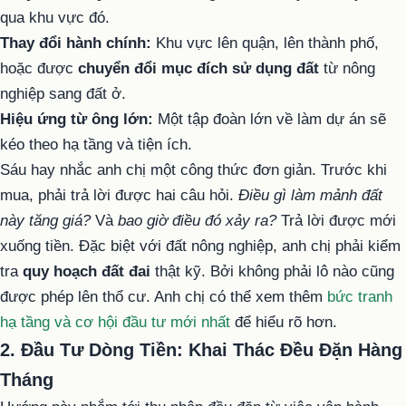
qua khu vực đó.
Thay đổi hành chính:
Khu vực lên quận, lên thành phố,
hoặc được
chuyển đổi mục đích sử dụng đất
từ nông
nghiệp sang đất ở.
Hiệu ứng từ ông lớn:
Một tập đoàn lớn về làm dự án sẽ
kéo theo hạ tầng và tiện ích.
Sáu hay nhắc anh chị một công thức đơn giản. Trước khi
mua, phải trả lời được hai câu hỏi.
Điều gì làm mảnh đất
này tăng giá?
Và
bao giờ điều đó xảy ra?
Trả lời được mới
xuống tiền. Đặc biệt với đất nông nghiệp, anh chị phải kiểm
tra
quy hoạch đất đai
thật kỹ. Bởi không phải lô nào cũng
được phép lên thổ cư. Anh chị có thể xem thêm
bức tranh
hạ tầng và cơ hội đầu tư mới nhất
để hiểu rõ hơn.
2. Đầu Tư Dòng Tiền: Khai Thác Đều Đặn Hàng
Tháng