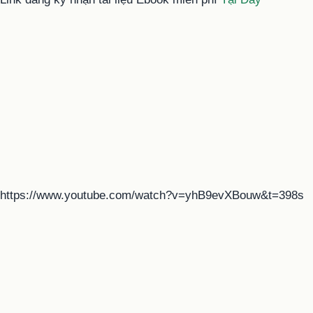
https://www.youtube.com/watch?v=yhB9evXBouw&t=398s