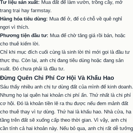
Tư liệu sản xuất:
Mua đất để làm vườn, trồng cây, mở
trang trại hay farmstay.
Hàng hóa tiêu dùng:
Mua để ở, để có chỗ về quê nghỉ
ngơi vì thích.
Phương tiện đầu tư:
Mua để chờ tăng giá rồi bán, hoặc
cho thuê kiếm lời.
Chỉ khi mục đích cuối cùng là sinh lời thì mới gọi là đầu tư
thực thụ. Còn lại, anh chị đang tiêu dùng hoặc đang sản
xuất. Đó chưa phải là đầu tư.
Đừng Quên Chi Phí Cơ Hội Và Khấu Hao
Sáu thấy nhiều anh chị tự dùng đất của mình để kinh doanh.
Nhưng họ lại quên hai khoản chi phí ẩn. Thứ nhất là chi phí
cơ hội. Đó là khoản tiền lẽ ra thu được nếu đem mảnh đất
cho thuê thay vì tự dùng. Thứ hai là khấu hao. Nhà cửa, hạ
tầng trên đất sẽ xuống cấp theo thời gian. Vì vậy, anh chị
cần tính cả hai khoản này. Nếu bỏ qua, anh chị rất dễ tưởng