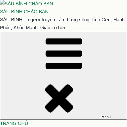
Chuyển
đến
SÁU BÌNH CHÀO BẠN
phần
SÁU BÌNH – người truyền cảm hứng sống Tích Cực, Hạnh
nội
Phúc, Khỏe Mạnh, Giàu có hơn.
dung
Menu
TRANG CHỦ