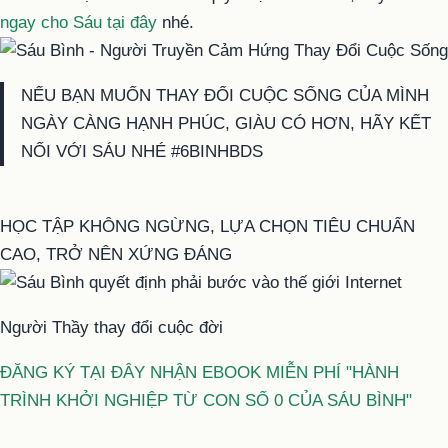
ngay cho Sáu tại đây
nhé.
NẾU BẠN MUỐN THAY ĐỔI CUỘC SỐNG CỦA MÌNH
NGÀY CÀNG HẠNH PHÚC, GIÀU CÓ HƠN, HÃY KẾT
NỐI VỚI SÁU NHÉ #6BINHBDS
HỌC TẬP KHÔNG NGỪNG, LỰA CHỌN TIÊU CHUẨN
CAO, TRỞ NÊN XỨNG ĐÁNG
Người Thầy thay đổi cuộc đời
ĐĂNG KÝ TẠI ĐÂY NHẬN EBOOK MIỄN PHÍ "HÀNH
TRÌNH KHỞI NGHIỆP TỪ CON SỐ 0 CỦA SÁU BÌNH"