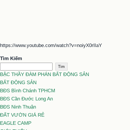
https://www.youtube.com/watch?v=noiyX0rlIaY
Tìm Kiếm
Tìm
BẬC THẦY ĐÀM PHÁN BẤT ĐỘNG SẢN
BẤT ĐỘNG SẢN
BĐS Bình Chánh TPHCM
BĐS Cần Đước Long An
BĐS Ninh Thuận
ĐẤT VƯỜN GIÁ RẺ
EAGLE CAMP