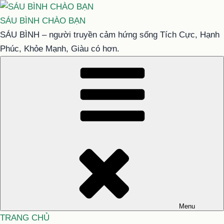
Chuyển
đến
SÁU BÌNH CHÀO BẠN
phần
SÁU BÌNH – người truyền cảm hứng sống Tích Cực, Hạnh
nội
Phúc, Khỏe Mạnh, Giàu có hơn.
dung
Menu
TRANG CHỦ