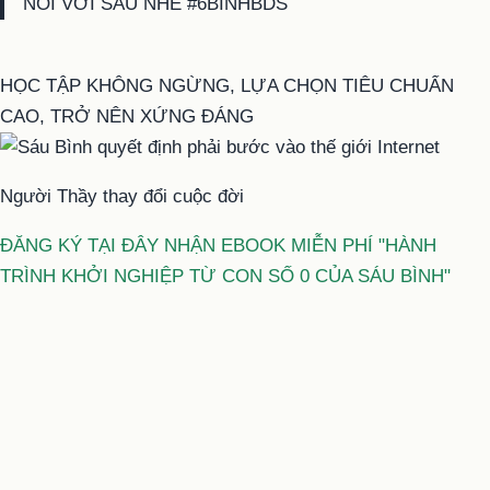
NỐI VỚI SÁU NHÉ #6BINHBDS
HỌC TẬP KHÔNG NGỪNG, LỰA CHỌN TIÊU CHUẨN
CAO, TRỞ NÊN XỨNG ĐÁNG
Người Thầy thay đổi cuộc đời
ĐĂNG KÝ TẠI ĐÂY NHẬN EBOOK MIỄN PHÍ "HÀNH
TRÌNH KHỞI NGHIỆP TỪ CON SỐ 0 CỦA SÁU BÌNH"