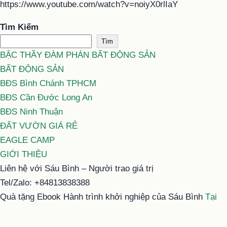
https://www.youtube.com/watch?v=noiyX0rlIaY
Tìm Kiếm
Tìm
BẬC THẦY ĐÀM PHÁN BẤT ĐỘNG SẢN
BẤT ĐỘNG SẢN
BĐS Bình Chánh TPHCM
BĐS Cần Đước Long An
BĐS Ninh Thuận
ĐẤT VƯỜN GIÁ RẺ
EAGLE CAMP
GIỚI THIỆU
Liên hệ với Sáu Bình – Người trao giá trị
Tel/Zalo: +84813838388
Quà tặng Ebook Hành trình khởi nghiệp của Sáu Bình
Tại
đây
Email: typhu@saubinh.com hoặc 6binhbds@gmail.com