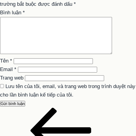
trường bắt buộc được đánh dấu
*
Bình luận
*
Tên
*
Email
*
Trang web
Lưu tên của tôi, email, và trang web trong trình duyệt này
cho lần bình luận kế tiếp của tôi.
Bài
Điều
cũ
hướng
hơn