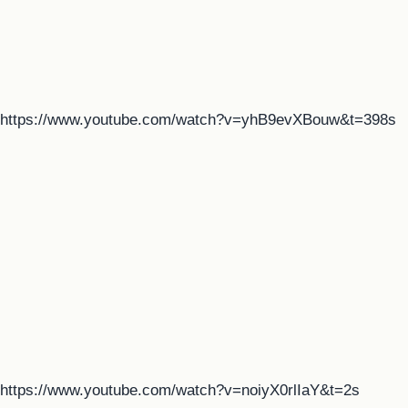
https://www.youtube.com/watch?v=yhB9evXBouw&t=398s
https://www.youtube.com/watch?v=noiyX0rlIaY&t=2s