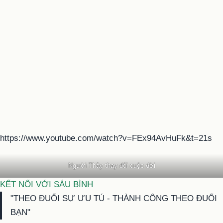
https://www.youtube.com/watch?v=FEx94AvHuFk&t=21s
Người Thầy thay đổi cuộc đời
KẾT NỐI VỚI SÁU BÌNH
"THEO ĐUỔI SỰ ƯU TÚ - THÀNH CÔNG THEO ĐUỔI
BẠN"