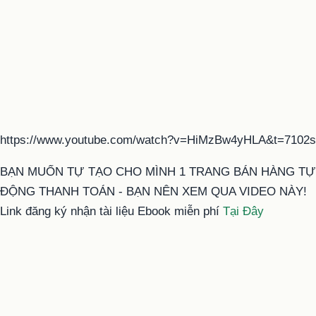
https://www.youtube.com/watch?v=HiMzBw4yHLA&t=7102s
BẠN MUỐN TỰ TẠO CHO MÌNH 1 TRANG BÁN HÀNG TỰ
ĐỘNG THANH TOÁN - BẠN NÊN XEM QUA VIDEO NÀY!
Link đăng ký nhận tài liệu Ebook miễn phí
Tại Đây