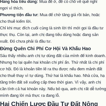
Hàng hóa tiêu dùng:
Mua để ở, để có chỗ về quê nghỉ
ngơi vì thích.
Phương tiện đầu tư:
Mua để chờ tăng giá rồi bán, hoặc
cho thuê kiếm lời.
Chỉ khi mục đích cuối cùng là sinh lời thì mới gọi là đầu tư
thực thụ. Còn lại, anh chị đang tiêu dùng hoặc đang sản
xuất. Đó chưa phải là đầu tư.
Đừng Quên Chi Phí Cơ Hội Và Khấu Hao
Sáu thấy nhiều anh chị tự dùng đất của mình để kinh doanh.
Nhưng họ lại quên hai khoản chi phí ẩn. Thứ nhất là chi phí
cơ hội. Đó là khoản tiền lẽ ra thu được nếu đem mảnh đất
cho thuê thay vì tự dùng. Thứ hai là khấu hao. Nhà cửa, hạ
tầng trên đất sẽ xuống cấp theo thời gian. Vì vậy, anh chị
cần tính cả hai khoản này. Nếu bỏ qua, anh chị rất dễ tưởng
mình đang lời mà thực ra đang lỗ.
Hai Chiến Lược Đầu Tư Đất Nông