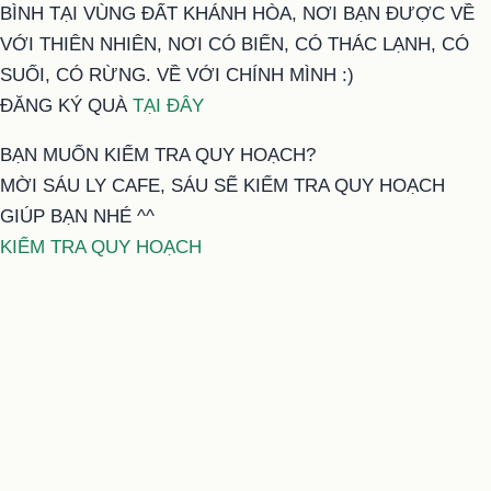
BÌNH TẠI VÙNG ĐẤT KHÁNH HÒA, NƠI BẠN ĐƯỢC VỀ
VỚI THIÊN NHIÊN, NƠI CÓ BIỂN, CÓ THÁC LẠNH, CÓ
SUỐI, CÓ RỪNG. VỀ VỚI CHÍNH MÌNH :)
ĐĂNG KÝ QUÀ
TẠI ĐÂY
BẠN MUỐN KIỂM TRA QUY HOẠCH?
MỜI SÁU LY CAFE, SÁU SẼ KIỂM TRA QUY HOẠCH
GIÚP BẠN NHÉ ^^
KIỂM TRA QUY HOẠCH