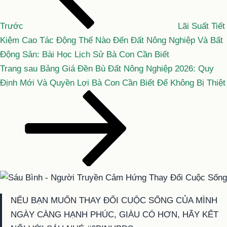
bài
viết
Trước
Lãi Suất Tiết
Kiệm Cao Tác Động Thế Nào Đến Đất Nông Nghiệp Và Bất
Động Sản: Bài Học Lịch Sử Bà Con Cần Biết
Bài
Trang sau
Bảng Giá Đền Bù Đất Nông Nghiệp 2026: Quy
tiếp
Định Mới Và Quyền Lợi Bà Con Cần Biết Để Không Bị Thiệt
theo
NẾU BẠN MUỐN THAY ĐỔI CUỘC SỐNG CỦA MÌNH
NGÀY CÀNG HẠNH PHÚC, GIÀU CÓ HƠN, HÃY KẾT