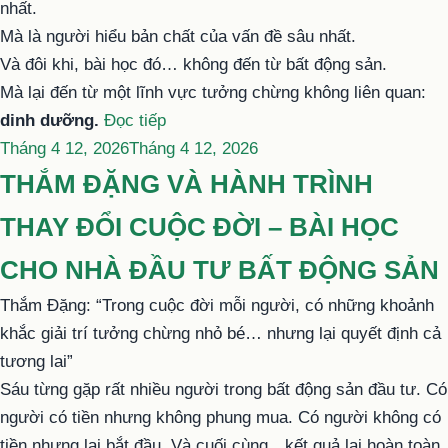
nhất.
Mà là người hiểu bản chất của vấn đề sâu nhất.
Và đôi khi, bài học đó… không đến từ bất động sản.
Mà lại đến từ một lĩnh vực tưởng chừng không liên quan:
“BÀI
dinh dưỡng.
Đọc tiếp
Đăng
HỌC
Tháng 4 12, 2026
Tháng 4 12, 2026
trong
ĐẦU
THẮM ĐẶNG VÀ HÀNH TRÌNH
TƯ
THAY ĐỔI CUỘC ĐỜI – BÀI HỌC
BỀN
VỮNG
CHO NHÀ ĐẦU TƯ BẤT ĐỘNG SẢN
TỪ
Thắm Đặng: “Trong cuộc đời mỗi người, có những khoảnh
ĐẶNG
khắc giải trí tưởng chừng nhỏ bé… nhưng lại quyết định cả
THỊ
tương lai”
MAI
Sáu từng gặp rất nhiều người trong bất động sản đầu tư. Có
HIỀN
người có tiền nhưng không phung mua. Có người không có
MÀ
tiền nhưng lại bắt đầu. Và cuối cùng…kết quả lại hoàn toàn