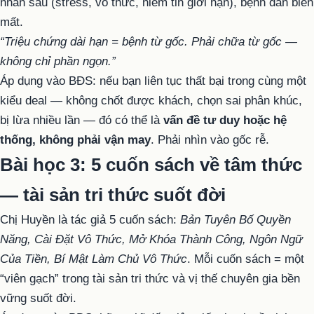
nhân sâu (stress, vô thức, niềm tin giới hạn), bệnh dần biến
mất.
“Triệu chứng dài hạn = bệnh từ gốc. Phải chữa từ gốc —
không chỉ phần ngọn.”
Áp dụng vào BĐS: nếu bạn liên tục thất bại trong cùng một
kiểu deal — không chốt được khách, chọn sai phân khúc,
bị lừa nhiều lần — đó có thể là
vấn đề tư duy hoặc hệ
thống, không phải vận may
. Phải nhìn vào gốc rễ.
Bài học 3: 5 cuốn sách về tâm thức
— tài sản tri thức suốt đời
Chị Huyền là tác giả 5 cuốn sách:
Bản Tuyên Bố Quyền
Năng, Cài Đặt Vô Thức, Mở Khóa Thành Công, Ngôn Ngữ
Của Tiền, Bí Mật Làm Chủ Vô Thức
. Mỗi cuốn sách = một
“viên gạch” trong tài sản tri thức và vị thế chuyên gia bền
vững suốt đời.