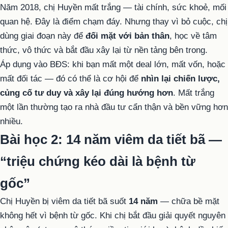
Năm 2018, chị Huyền mất trắng — tài chính, sức khoẻ, mối
quan hệ. Đây là điểm chạm đáy. Nhưng thay vì bỏ cuộc, chị
dùng giai đoạn này để
đối mặt với bản thân
, học về tâm
thức, vô thức và bắt đầu xây lại từ nền tảng bên trong.
Áp dụng vào BĐS: khi bạn mất một deal lớn, mất vốn, hoặc
mất đối tác — đó có thể là cơ hội để
nhìn lại chiến lược,
củng cố tư duy và xây lại đúng hướng hơn
. Mất trắng
một lần thường tạo ra nhà đầu tư cẩn thận và bền vững hơn
nhiều.
Bài học 2: 14 năm viêm da tiết bã —
“triệu chứng kéo dài là bệnh từ
gốc”
Chị Huyền bị viêm da tiết bã suốt
14 năm
— chữa bề mặt
không hết vì bệnh từ gốc. Khi chị bắt đầu giải quyết nguyên