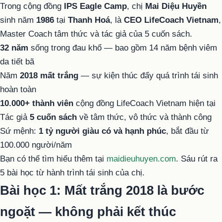
Trong cộng đồng
IPS Eagle Camp
, chị
Mai Diệu Huyền
sinh năm
1986
tại
Thanh Hoá
, là
CEO LifeCoach Vietnam
,
Master Coach tâm thức và tác giả của 5 cuốn sách.
32 năm
sống trong đau khổ — bao gồm 14 năm bệnh viêm
da tiết bã
Năm
2018 mất trắng
— sự kiện thúc đẩy quá trình tái sinh
hoàn toàn
10.000+ thành viên
cộng đồng LifeCoach Vietnam hiện tại
Tác giả
5 cuốn sách
về tâm thức, vô thức và thành công
Sứ mệnh:
1 tỷ người giàu có và hạnh phúc
, bắt đầu từ
100.000 người/năm
Bạn có thể tìm hiểu thêm tại
maidieuhuyen.com
. Sáu rút ra
5 bài học từ hành trình tái sinh của chị.
Bài học 1: Mất trắng 2018 là bước
ngoặt — không phải kết thúc