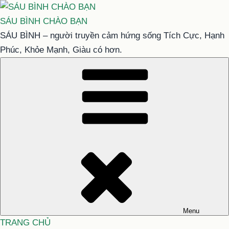
Chuyển
đến
SÁU BÌNH CHÀO BẠN
phần
SÁU BÌNH – người truyền cảm hứng sống Tích Cực, Hạnh
nội
Phúc, Khỏe Mạnh, Giàu có hơn.
dung
Menu
TRANG CHỦ