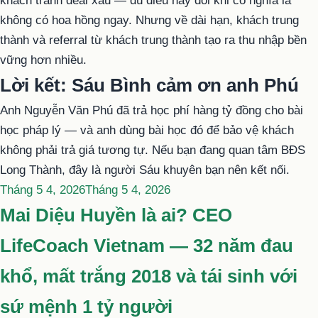
khách tránh deal xấu — dù điều này đôi khi có nghĩa là
không có hoa hồng ngay. Nhưng về dài hạn, khách trung
thành và referral từ khách trung thành tạo ra thu nhập bền
vững hơn nhiều.
Lời kết: Sáu Bình cảm ơn anh Phú
Anh Nguyễn Văn Phú đã trả học phí hàng tỷ đồng cho bài
học pháp lý — và anh dùng bài học đó để bảo vệ khách
không phải trả giá tương tự. Nếu bạn đang quan tâm BĐS
Long Thành, đây là người Sáu khuyên bạn nên kết nối.
Đăng
Tháng 5 4, 2026
Tháng 5 4, 2026
trong
Mai Diệu Huyền là ai? CEO
LifeCoach Vietnam — 32 năm đau
khổ, mất trắng 2018 và tái sinh với
sứ mệnh 1 tỷ người