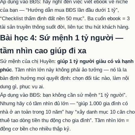
Áp dụng vào BĐS: hãy nghĩ đến việc viết ebook về niche
của bạn — “Hướng dẫn mua BĐS lần đầu dưới 1 tỷ”,
“Checklist thẩm định đất nền 50 mục”. Ba cuốn ebook = 3
tài sản truyền thông suốt đời, liên tục thu hút khách hàng.
Bài học 4: Sứ mệnh 1 tỷ người —
tầm nhìn cao giúp đi xa
Sứ mệnh của chị Huyền:
giúp 1 tỷ người giàu có và hạnh
phúc
. Tầm nhìn lớn này không phải ảo tưởng — nó là la
bàn định hướng mọi quyết định: chọn đối tác nào, làm nội
dung gì, phục vụ ai.
Áp dụng vào BĐS: bạn không cần sứ mệnh “1 tỷ người”.
Nhưng hãy có tầm nhìn đủ lớn — “giúp 1.000 gia đình có
nhà ở an toàn trong 10 năm” hay “xây danh mục 10 căn cho
thuê tạo dòng tiền thụ động cho gia đình”. Tầm nhìn lớn =
động cơ bền cho nhiều thập kỷ.