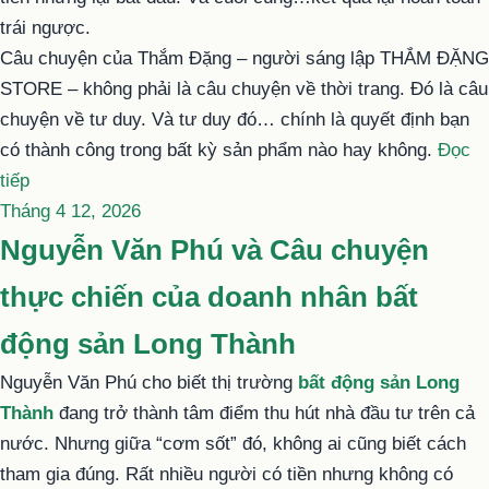
NHÀ
trái ngược.
ĐẦU
Câu chuyện của Thắm Đặng – người sáng lập THẮM ĐẶNG
TƯ
STORE – không phải là câu chuyện về thời trang. Đó là câu
NÊN
chuyện về tư duy. Và tư duy đó… chính là quyết định bạn
BIẾT”
có thành công trong bất kỳ sản phẩm nào hay không.
Đọc
“THẮM
tiếp
Đăng
ĐẶNG
Tháng 4 12, 2026
trong
VÀ
Nguyễn Văn Phú và Câu chuyện
HÀNH
thực chiến của doanh nhân bất
TRÌNH
THAY
động sản Long Thành
ĐỔI
Nguyễn Văn Phú cho biết thị trường
bất động sản Long
CUỘC
Thành
đang trở thành tâm điểm thu hút nhà đầu tư trên cả
ĐỜI
nước. Nhưng giữa “cơm sốt” đó, không ai cũng biết cách
–
tham gia đúng. Rất nhiều người có tiền nhưng không có
BÀI