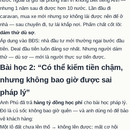
nước ngoài bị giữ lại phỏng vấn vì không biết tiếng Anh —
nhưng 1 năm sau đi được hơn 10 nước. Lần đầu đi
caravan, mua xe mới nhưng sợ không lái được nên để ở
nhà — sau chuyến đi, tự lái khắp nơi. Phẩm chất cốt lõi:
dám thử dù sợ
.
Áp dụng vào BĐS: nhà đầu tư mới thường ngại bước đầu
tiên. Deal đầu tiên luôn đáng sợ nhất. Nhưng người dám
thử — dù sợ — mới là người thực sự tiến được.
Bài học 2: “Có thể kiếm tiền chậm,
nhưng không bao giờ được sai
pháp lý”
Anh Phú đã trả
hàng tỷ đồng học phí
cho bài học pháp lý.
Đó là cú sốc không bao giờ quên — và anh dùng nó để bảo
vệ khách hàng:
Một lô đất chưa lên thổ → không lên được: mất cơ hội