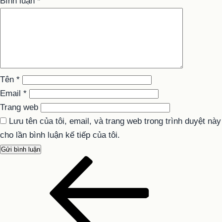
Bình luận
*
Tên
*
Email
*
Trang web
Lưu tên của tôi, email, và trang web trong trình duyệt này
cho lần bình luận kế tiếp của tôi.
Bài
Điều
cũ
hướng
hơn
bài