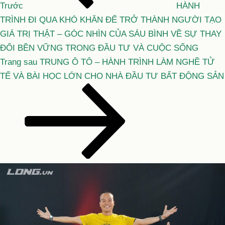
viết
Trước
HÀNH
TRÌNH ĐI QUA KHÓ KHĂN ĐỂ TRỞ THÀNH NGƯỜI TẠO
GIÁ TRỊ THẬT – GÓC NHÌN CỦA SÁU BÌNH VỀ SỰ THAY
ĐỔI BỀN VỮNG TRONG ĐẦU TƯ VÀ CUỘC SỐNG
Bài
Trang sau
TRUNG Ô TÔ – HÀNH TRÌNH LÀM NGHỀ TỬ
tiếp
TẾ VÀ BÀI HỌC LỚN CHO NHÀ ĐẦU TƯ BẤT ĐỘNG SẢN
theo