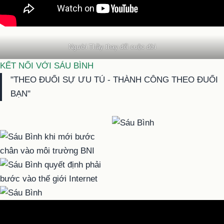
Người Thầy thay đổi cuộc đời
KẾT NỐI VỚI SÁU BÌNH
"THEO ĐUỔI SỰ ƯU TÚ - THÀNH CÔNG THEO ĐUỔI
BẠN"