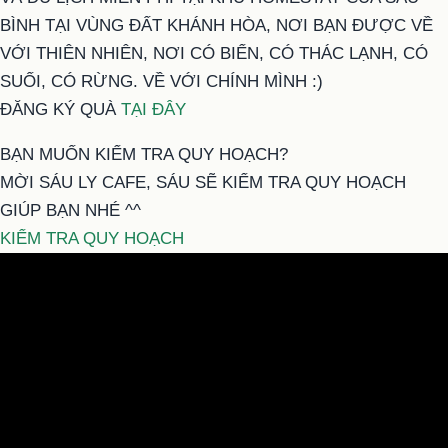
BÌNH TẠI VÙNG ĐẤT KHÁNH HÒA, NƠI BẠN ĐƯỢC VỀ
VỚI THIÊN NHIÊN, NƠI CÓ BIỂN, CÓ THÁC LẠNH, CÓ
SUỐI, CÓ RỪNG. VỀ VỚI CHÍNH MÌNH :)
ĐĂNG KÝ QUÀ
TẠI ĐÂY
BẠN MUỐN KIỂM TRA QUY HOẠCH?
MỜI SÁU LY CAFE, SÁU SẼ KIỂM TRA QUY HOẠCH
GIÚP BẠN NHÉ ^^
KIỂM TRA QUY HOẠCH