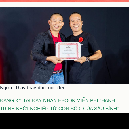
Người Thầy thay đổi cuộc đời
ĐĂNG KÝ TẠI ĐÂY NHẬN EBOOK MIỄN PHÍ "HÀNH
TRÌNH KHỞI NGHIỆP TỪ CON SỐ 0 CỦA SÁU BÌNH"