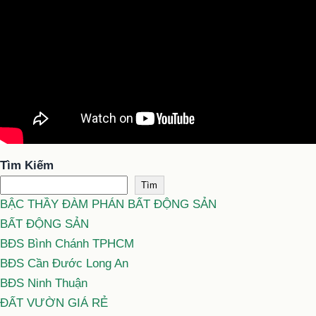
Tìm Kiếm
Tìm
BẬC THẦY ĐÀM PHÁN BẤT ĐỘNG SẢN
BẤT ĐỘNG SẢN
BĐS Bình Chánh TPHCM
BĐS Cần Đước Long An
BĐS Ninh Thuận
ĐẤT VƯỜN GIÁ RẺ