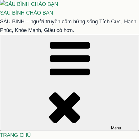
Chuyển
đến
SÁU BÌNH CHÀO BẠN
phần
SÁU BÌNH – người truyền cảm hứng sống Tích Cực, Hạnh
nội
Phúc, Khỏe Mạnh, Giàu có hơn.
dung
Menu
TRANG CHỦ