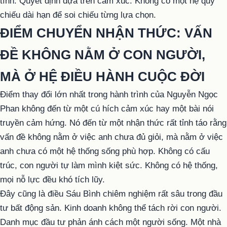
tính. Quyết định dựa trên cảm xúc. Không có một hệ quy
chiếu dài hạn để soi chiếu từng lựa chọn.
ĐIỂM CHUYỂN NHẬN THỨC: VẤN
ĐỀ KHÔNG NẰM Ở CON NGƯỜI,
MÀ Ở HỆ ĐIỀU HÀNH CUỘC ĐỜI
Điểm thay đổi lớn nhất trong hành trình của Nguyễn Ngọc
Phan không đến từ một cú hích cảm xúc hay một bài nói
truyền cảm hứng. Nó đến từ một nhận thức rất tỉnh táo rằng
vấn đề không nằm ở việc anh chưa đủ giỏi, mà nằm ở việc
anh chưa có một hệ thống sống phù hợp. Không có cấu
trúc, con người tự làm mình kiệt sức. Không có hệ thống,
mọi nỗ lực đều khó tích lũy.
Đây cũng là điều Sáu Bình chiêm nghiệm rất sâu trong đầu
tư bất động sản. Kinh doanh không thể tách rời con người.
Danh mục đầu tư phản ánh cách một người sống. Một nhà