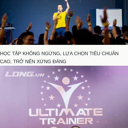
HỌC TẬP KHÔNG NGỪNG, LỰA CHỌN TIÊU CHUẨN
CAO, TRỞ NÊN XỨNG ĐÁNG