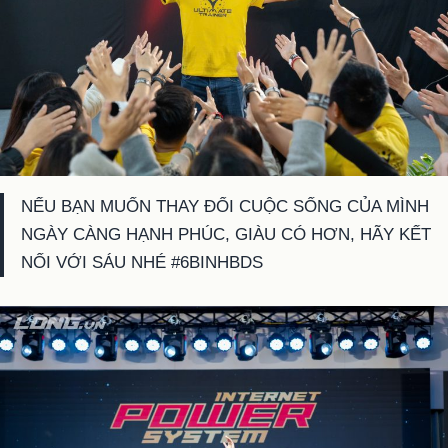
NẾU BẠN MUỐN THAY ĐỔI CUỘC SỐNG CỦA MÌNH
NGÀY CÀNG HẠNH PHÚC, GIÀU CÓ HƠN, HÃY KẾT
NỐI VỚI SÁU NHÉ #6BINHBDS