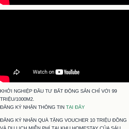
KHỞI NGHIỆP ĐẦU TƯ BẤT ĐỘNG SẢN CHỈ VỚI 99
TRIỆU/1000M2.
ĐĂNG KÝ NHẬN THÔNG TIN
TẠI ĐÂY
ĐĂNG KÝ NHẬN QUÀ TẶNG VOUCHER 10 TRIỆU ĐỒNG
VÀ DU LỊCH MIỄN PHÍ TẠI KHU HOMESTAY CỦA SÁU