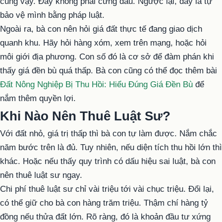
cũng vậy. Đây không phải cứng đầu. Ngược lại, đây là tự
bảo vệ mình bằng pháp luật.
Ngoài ra, bà con nên hỏi giá đất thực tế đang giao dịch
quanh khu. Hãy hỏi hàng xóm, xem trên mạng, hoặc hỏi
môi giới địa phương. Con số đó là cơ sở để đàm phán khi
thấy giá đền bù quá thấp. Bà con cũng có thể đọc thêm bài
Đất Nông Nghiệp Bị Thu Hồi: Hiểu Đúng Giá Đền Bù
để
nắm thêm quyền lợi.
Khi Nào Nên Thuê Luật Sư?
Với đất nhỏ, giá trị thấp thì bà con tự làm được. Nắm chắc
năm bước trên là đủ. Tuy nhiên, nếu diện tích thu hồi lớn thì
khác. Hoặc nếu thấy quy trình có dấu hiệu sai luật, bà con
nên thuê luật sư ngay.
Chi phí thuê luật sư chỉ vài triệu tới vài chục triệu. Đổi lại,
có thể giữ cho bà con hàng trăm triệu. Thậm chí hàng tỷ
đồng nếu thửa đất lớn. Rõ ràng, đó là khoản đầu tư xứng