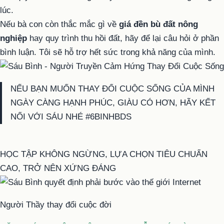
lúc.
Nếu bà con còn thắc mắc gì về
giá đền bù đất nông
nghiệp
hay quy trình thu hồi đất, hãy để lại câu hỏi ở phần
bình luận. Tôi sẽ hỗ trợ hết sức trong khả năng của mình.
NẾU BẠN MUỐN THAY ĐỔI CUỘC SỐNG CỦA MÌNH
NGÀY CÀNG HẠNH PHÚC, GIÀU CÓ HƠN, HÃY KẾT
NỐI VỚI SÁU NHÉ #6BINHBDS
HỌC TẬP KHÔNG NGỪNG, LỰA CHỌN TIÊU CHUẨN
CAO, TRỞ NÊN XỨNG ĐÁNG
Người Thầy thay đổi cuộc đời