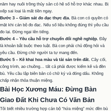
năm hay nuôi trồng thủy sản có hệ số hỗ trợ khác nhau. Bị
xếp sai loại là mất tiền ngay.
Bước 3 – Giám sát đo đạc thực địa.
Bà con có quyền có
mặt khi cán bộ đo đạc. Nếu số liệu không đúng thì yêu cầu
đo lại. Đừng ngại lên tiếng.
Bước 4 – Yêu cầu hỗ trợ chuyển đổi nghề nghiệp.
Đây
là khoản bắt buộc theo luật. Bà con phải chủ động hỏi và
yêu cầu. Đừng chờ người ta tự mang đến.
Bước 5 – Kê khai hoa màu và tài sản trên đất.
Cây cối,
công trình, ao chuồng… tất cả phải được kiểm kê và đền
bù. Yêu cầu lập biên bản có chữ ký và đóng dấu. Không
chấp nhận thỏa thuận miệng.
Bài Học Xương Máu: Đừng Bàn
Giao Đất Khi Chưa Có Văn Bản
Tôi biết nhiều trường hợp cán bộ “hứa miệng” mức đền bù