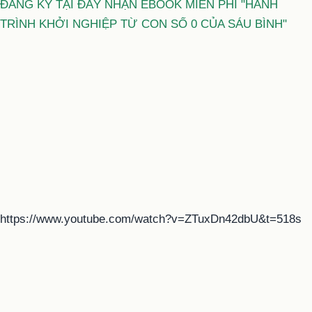
ĐĂNG KÝ TẠI ĐÂY NHẬN EBOOK MIỄN PHÍ "HÀNH
TRÌNH KHỞI NGHIỆP TỪ CON SỐ 0 CỦA SÁU BÌNH"
https://www.youtube.com/watch?v=ZTuxDn42dbU&t=518s