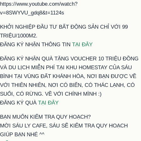
https://www.youtube.com/watch?
v=8SWYVU_gdq8&t=1124s
KHỞI NGHIỆP ĐẦU TƯ BẤT ĐỘNG SẢN CHỈ VỚI 99
TRIỆU/1000M2.
ĐĂNG KÝ NHẬN THÔNG TIN
TẠI ĐÂY
ĐĂNG KÝ NHẬN QUÀ TẶNG VOUCHER 10 TRIỆU ĐỒNG
VÀ DU LỊCH MIỄN PHÍ TẠI KHU HOMESTAY CỦA SÁU
BÌNH TẠI VÙNG ĐẤT KHÁNH HÒA, NƠI BẠN ĐƯỢC VỀ
VỚI THIÊN NHIÊN, NƠI CÓ BIỂN, CÓ THÁC LẠNH, CÓ
SUỐI, CÓ RỪNG. VỀ VỚI CHÍNH MÌNH :)
ĐĂNG KÝ QUÀ
TẠI ĐÂY
BẠN MUỐN KIỂM TRA QUY HOẠCH?
MỜI SÁU LY CAFE, SÁU SẼ KIỂM TRA QUY HOẠCH
GIÚP BẠN NHÉ ^^