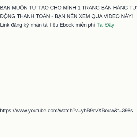
BẠN MUỐN TỰ TẠO CHO MÌNH 1 TRANG BÁN HÀNG TỰ
ĐỘNG THANH TOÁN - BẠN NÊN XEM QUA VIDEO NÀY!
Link đăng ký nhận tài liệu Ebook miễn phí
Tại Đây
https://www.youtube.com/watch?v=yhB9evXBouw&t=398s