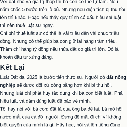
Với đất nhỏ và giá trị thấp thì bà con có thể tự làm. Nếu
nắm chắc 5 bước trên là đủ. Nhưng nếu diện tích bị thu hồi
lớn thì khác. Hoặc nếu thấy quy trình có dấu hiệu sai luật
thì nên thuê luật sư ngay.
Chi phí thuê luật sư có thể là vài triệu đến vài chục triệu
đồng. Nhưng có thể giúp bà con giữ lại hàng trăm triệu.
Thậm chí hàng tỷ đồng nếu thửa đất có giá trị lớn. Đó là
khoản đầu tư xứng đáng.
Kết Lại
Luật Đất đai 2025 là bước tiến thực sự. Người có
đất nông
nghiệp
sẽ được đối xử công bằng hơn khi bị thu hồi.
Nhưng luật chỉ phát huy tác dụng khi bà con biết luật. Phải
hiểu luật và dám dùng luật để bảo vệ mình.
Tôi hay nói với bà con: đất là của ông bà để lại. Là mồ hôi
nước mắt của cả đời người. Đừng để mất đi chỉ vì không
biết quyền của mình là gì. Hãy học, hỏi và lên tiếng đúng