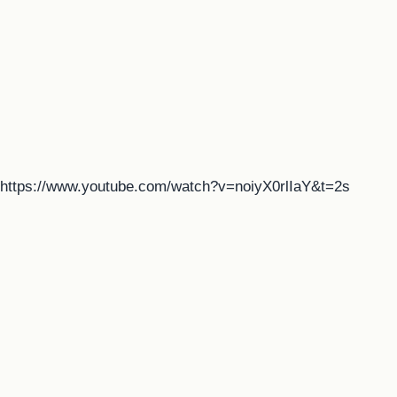
https://www.youtube.com/watch?v=noiyX0rlIaY&t=2s