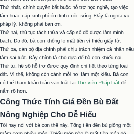
Thứ nhất, chính quyền bắt buộc hỗ trợ học nghề, tạo việc
làm hoặc cấp kinh phí ổn định cuộc sống. Đây là nghĩa vụ
pháp lý, không phải ban ơn.
Thứ hai, thủ tục tách thửa và cấp sổ đỏ được làm minh
bạch. Do đó, bà con không lo mất tiền vì thiếu giấy tờ.
Thứ ba, cán bộ địa chính phải chịu trách nhiệm cá nhân nếu
làm sai luật. Đây chính là chỗ dựa để bà con khiếu nại.
Thứ tư, hệ số hỗ trợ được quy định chi tiết theo từng loại
đất. Vì thế, không còn cảnh mỗi nơi làm một kiểu. Bà con
có thể tham khảo toàn văn luật tại
Thư viện Pháp luật
để
nắm rõ hơn.
Công Thức Tính Giá Đền Bù Đất
Nông Nghiệp Cho Dễ Hiểu
Tôi hay nói với bà con thế này. Tổng tiền đền bù giống một
mâm cơm nhiều món. Thiếu món nào là mất tiền món đó.