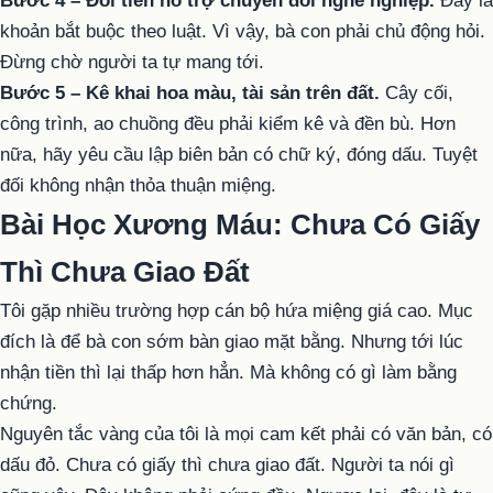
Bước 4 – Đòi tiền hỗ trợ chuyển đổi nghề nghiệp.
Đây là
khoản bắt buộc theo luật. Vì vậy, bà con phải chủ động hỏi.
Đừng chờ người ta tự mang tới.
Bước 5 – Kê khai hoa màu, tài sản trên đất.
Cây cối,
công trình, ao chuồng đều phải kiểm kê và đền bù. Hơn
nữa, hãy yêu cầu lập biên bản có chữ ký, đóng dấu. Tuyệt
đối không nhận thỏa thuận miệng.
Bài Học Xương Máu: Chưa Có Giấy
Thì Chưa Giao Đất
Tôi gặp nhiều trường hợp cán bộ hứa miệng giá cao. Mục
đích là để bà con sớm bàn giao mặt bằng. Nhưng tới lúc
nhận tiền thì lại thấp hơn hẳn. Mà không có gì làm bằng
chứng.
Nguyên tắc vàng của tôi là mọi cam kết phải có văn bản, có
dấu đỏ. Chưa có giấy thì chưa giao đất. Người ta nói gì