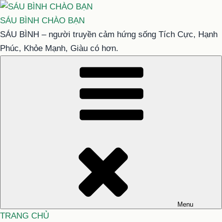
Chuyển
đến
SÁU BÌNH CHÀO BẠN
phần
SÁU BÌNH – người truyền cảm hứng sống Tích Cực, Hạnh
nội
Phúc, Khỏe Mạnh, Giàu có hơn.
dung
Menu
TRANG CHỦ