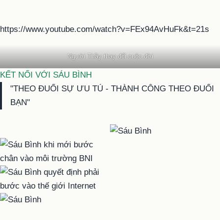
https://www.youtube.com/watch?v=FEx94AvHuFk&t=21s
Người Thầy thay đổi cuộc đời
KẾT NỐI VỚI SÁU BÌNH
"THEO ĐUỔI SỰ ƯU TÚ - THÀNH CÔNG THEO ĐUỔI
BẠN"