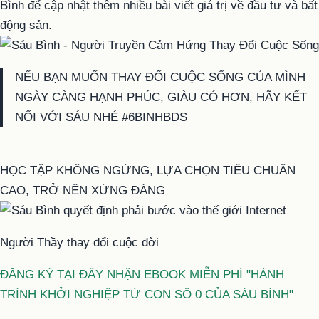
Bình để cập nhật thêm nhiều bài viết giá trị về đầu tư và bất
động sản.
NẾU BẠN MUỐN THAY ĐỔI CUỘC SỐNG CỦA MÌNH
NGÀY CÀNG HẠNH PHÚC, GIÀU CÓ HƠN, HÃY KẾT
NỐI VỚI SÁU NHÉ #6BINHBDS
HỌC TẬP KHÔNG NGỪNG, LỰA CHỌN TIÊU CHUẨN
CAO, TRỞ NÊN XỨNG ĐÁNG
Người Thầy thay đổi cuộc đời
ĐĂNG KÝ TẠI ĐÂY NHẬN EBOOK MIỄN PHÍ "HÀNH
TRÌNH KHỞI NGHIỆP TỪ CON SỐ 0 CỦA SÁU BÌNH"