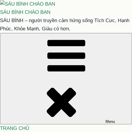
Chuyển
đến
SÁU BÌNH CHÀO BẠN
phần
SÁU BÌNH – người truyền cảm hứng sống Tích Cực, Hạnh
nội
Phúc, Khỏe Mạnh, Giàu có hơn.
dung
Menu
TRANG CHỦ