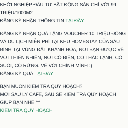
KHỞI NGHIỆP ĐẦU TƯ BẤT ĐỘNG SẢN CHỈ VỚI 99
TRIỆU/1000M2.
ĐĂNG KÝ NHẬN THÔNG TIN
TẠI ĐÂY
ĐĂNG KÝ NHẬN QUÀ TẶNG VOUCHER 10 TRIỆU ĐỒNG
VÀ DU LỊCH MIỄN PHÍ TẠI KHU HOMESTAY CỦA SÁU
BÌNH TẠI VÙNG ĐẤT KHÁNH HÒA, NƠI BẠN ĐƯỢC VỀ
VỚI THIÊN NHIÊN, NƠI CÓ BIỂN, CÓ THÁC LẠNH, CÓ
SUỐI, CÓ RỪNG. VỀ VỚI CHÍNH MÌNH :)
ĐĂNG KÝ QUÀ
TẠI ĐÂY
BẠN MUỐN KIỂM TRA QUY HOẠCH?
MỜI SÁU LY CAFE, SÁU SẼ KIỂM TRA QUY HOẠCH
GIÚP BẠN NHÉ ^^
KIỂM TRA QUY HOẠCH