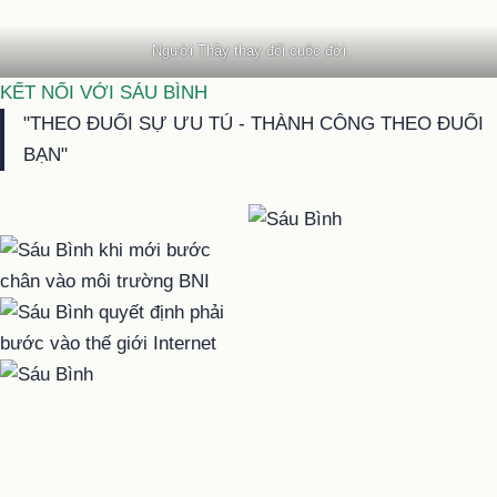
Người Thầy thay đổi cuộc đời
KẾT NỐI VỚI SÁU BÌNH
"THEO ĐUỔI SỰ ƯU TÚ - THÀNH CÔNG THEO ĐUỔI
BẠN"