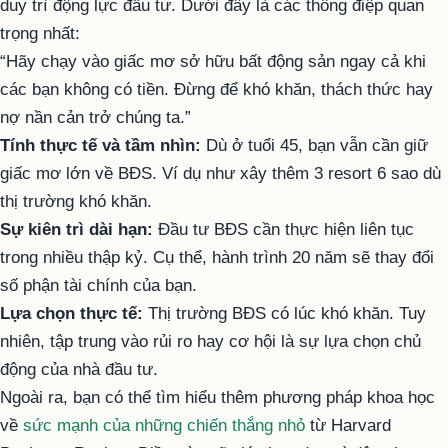
duy trì động lực đầu tư. Dưới đây là các thông điệp quan
trọng nhất:
“Hãy chạy vào giấc mơ sở hữu bất động sản ngay cả khi
các bạn không có tiền. Đừng để khó khăn, thách thức hay
nợ nần cản trở chúng ta.”
Tính thực tế và tầm nhìn:
Dù ở tuổi 45, bạn vẫn cần giữ
giấc mơ lớn về BĐS. Ví dụ như xây thêm 3 resort 6 sao dù
thị trường khó khăn.
Sự kiên trì dài hạn:
Đầu tư BĐS cần thực hiện liên tục
trong nhiều thập kỷ. Cụ thể, hành trình 20 năm sẽ thay đổi
số phận tài chính của bạn.
Lựa chọn thực tế:
Thị trường BĐS có lúc khó khăn. Tuy
nhiên, tập trung vào rủi ro hay cơ hội là sự lựa chọn chủ
động của nhà đầu tư.
Ngoài ra, bạn có thể tìm hiểu thêm phương pháp khoa học
về
sức mạnh của những chiến thắng nhỏ
từ Harvard