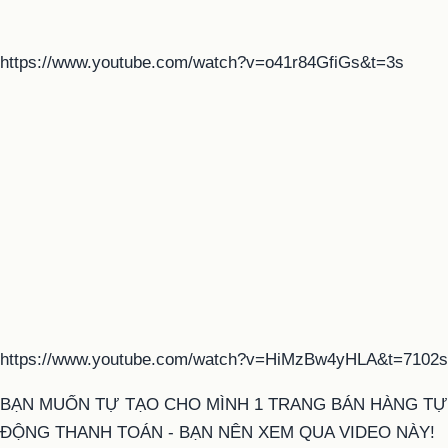
https://www.youtube.com/watch?v=o41r84GfiGs&t=3s
https://www.youtube.com/watch?v=HiMzBw4yHLA&t=7102s
BẠN MUỐN TỰ TẠO CHO MÌNH 1 TRANG BÁN HÀNG TỰ
ĐỘNG THANH TOÁN - BẠN NÊN XEM QUA VIDEO NÀY!