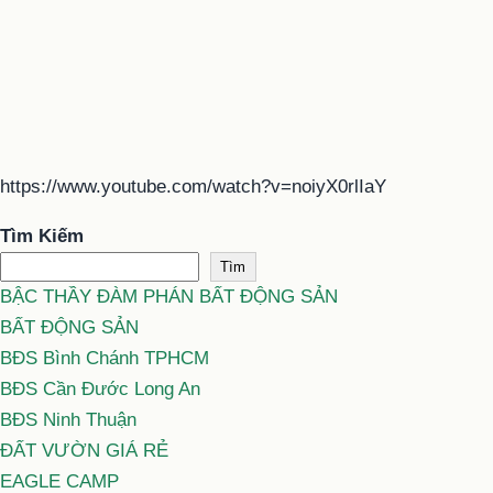
https://www.youtube.com/watch?v=noiyX0rlIaY
Tìm Kiếm
Tìm
BẬC THẦY ĐÀM PHÁN BẤT ĐỘNG SẢN
BẤT ĐỘNG SẢN
BĐS Bình Chánh TPHCM
BĐS Cần Đước Long An
BĐS Ninh Thuận
ĐẤT VƯỜN GIÁ RẺ
EAGLE CAMP