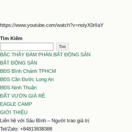
https://www.youtube.com/watch?v=noiyX0rlIaY
Tìm Kiếm
Tìm
BẬC THẦY ĐÀM PHÁN BẤT ĐỘNG SẢN
BẤT ĐỘNG SẢN
BĐS Bình Chánh TPHCM
BĐS Cần Đước Long An
BĐS Ninh Thuận
ĐẤT VƯỜN GIÁ RẺ
EAGLE CAMP
GIỚI THIỆU
Liên hệ với Sáu Bình – Người trao giá trị
Tel/Zalo: +84813838388