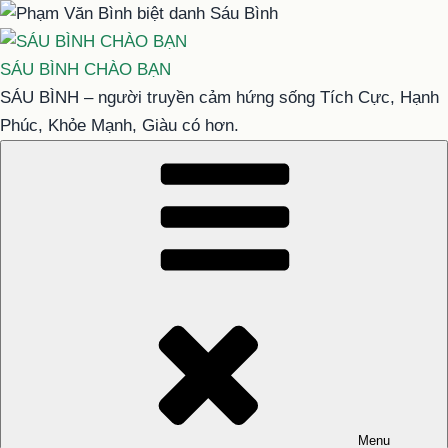
Chuyển
đến
phần
SÁU BÌNH CHÀO BẠN
nội
SÁU BÌNH – người truyền cảm hứng sống Tích Cực, Hạnh
dung
Phúc, Khỏe Mạnh, Giàu có hơn.
Menu