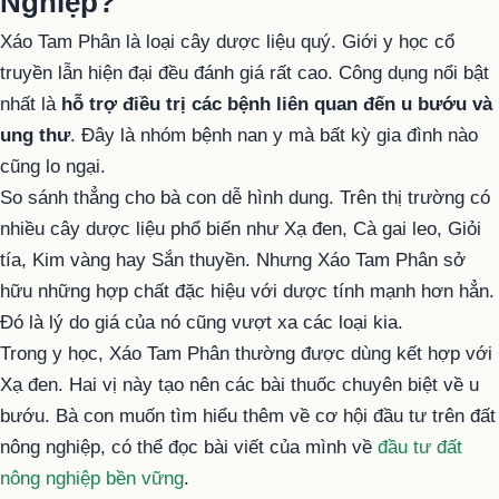
Nghiệp?
Xáo Tam Phân là loại cây dược liệu quý. Giới y học cổ
truyền lẫn hiện đại đều đánh giá rất cao. Công dụng nổi bật
nhất là
hỗ trợ điều trị các bệnh liên quan đến u bướu và
ung thư
. Đây là nhóm bệnh nan y mà bất kỳ gia đình nào
cũng lo ngại.
So sánh thẳng cho bà con dễ hình dung. Trên thị trường có
nhiều cây dược liệu phổ biến như Xạ đen, Cà gai leo, Giỏi
tía, Kim vàng hay Sắn thuyền. Nhưng Xáo Tam Phân sở
hữu những hợp chất đặc hiệu với dược tính mạnh hơn hẳn.
Đó là lý do giá của nó cũng vượt xa các loại kia.
Trong y học, Xáo Tam Phân thường được dùng kết hợp với
Xạ đen. Hai vị này tạo nên các bài thuốc chuyên biệt về u
bướu. Bà con muốn tìm hiểu thêm về cơ hội đầu tư trên đất
nông nghiệp, có thể đọc bài viết của mình về
đầu tư đất
nông nghiệp bền vững
.