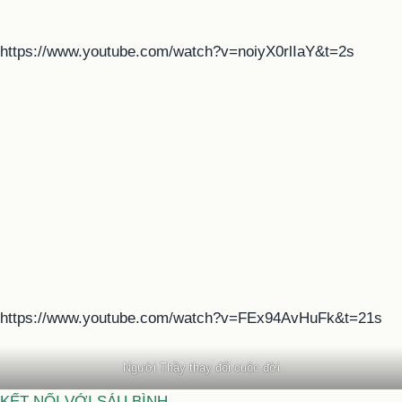
https://www.youtube.com/watch?v=noiyX0rlIaY&t=2s
https://www.youtube.com/watch?v=FEx94AvHuFk&t=21s
Người Thầy thay đổi cuộc đời
KẾT NỐI VỚI SÁU BÌNH