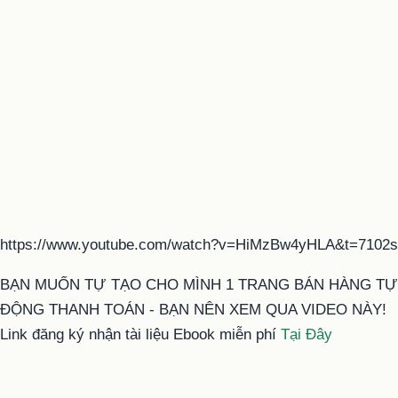
https://www.youtube.com/watch?v=HiMzBw4yHLA&t=7102s
BẠN MUỐN TỰ TẠO CHO MÌNH 1 TRANG BÁN HÀNG TỰ
ĐỘNG THANH TOÁN - BẠN NÊN XEM QUA VIDEO NÀY!
Link đăng ký nhận tài liệu Ebook miễn phí
Tại Đây