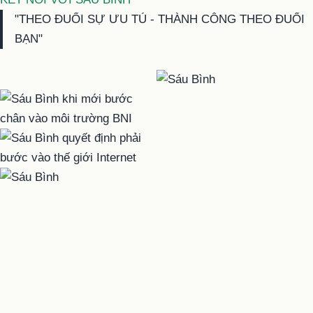
"THEO ĐUỔI SỰ ƯU TÚ - THÀNH CÔNG THEO ĐUỔI
BẠN"