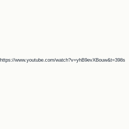
https://www.youtube.com/watch?v=yhB9evXBouw&t=398s