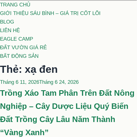
TRANG CHỦ
GIỚI THIỆU SÁU BÌNH – GIÁ TRỊ CỐT LÕI
BLOG
LIÊN HỆ
EAGLE CAMP
ĐẤT VƯỜN GIÁ RẺ
BẤT ĐỘNG SẢN
Thẻ:
xạ đen
Đăng
Tháng 6 11, 2026
Tháng 6 24, 2026
trong
Trồng Xáo Tam Phân Trên Đất Nông
Nghiệp – Cây Dược Liệu Quý Biến
Đất Trồng Cây Lâu Năm Thành
“Vàng Xanh”