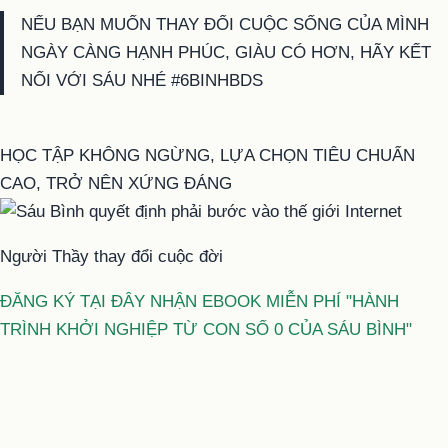
NẾU BẠN MUỐN THAY ĐỔI CUỘC SỐNG CỦA MÌNH
NGÀY CÀNG HẠNH PHÚC, GIÀU CÓ HƠN, HÃY KẾT
NỐI VỚI SÁU NHÉ #6BINHBDS
HỌC TẬP KHÔNG NGỪNG, LỰA CHỌN TIÊU CHUẨN
CAO, TRỞ NÊN XỨNG ĐÁNG
Người Thầy thay đổi cuộc đời
ĐĂNG KÝ TẠI ĐÂY NHẬN EBOOK MIỄN PHÍ "HÀNH
TRÌNH KHỞI NGHIỆP TỪ CON SỐ 0 CỦA SÁU BÌNH"