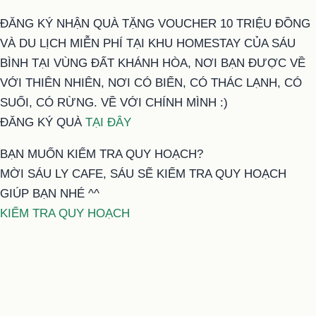
ĐĂNG KÝ NHẬN QUÀ TẶNG VOUCHER 10 TRIỆU ĐỒNG
VÀ DU LỊCH MIỄN PHÍ TẠI KHU HOMESTAY CỦA SÁU
BÌNH TẠI VÙNG ĐẤT KHÁNH HÒA, NƠI BẠN ĐƯỢC VỀ
VỚI THIÊN NHIÊN, NƠI CÓ BIỂN, CÓ THÁC LẠNH, CÓ
SUỐI, CÓ RỪNG. VỀ VỚI CHÍNH MÌNH :)
ĐĂNG KÝ QUÀ
TẠI ĐÂY
BẠN MUỐN KIỂM TRA QUY HOẠCH?
MỜI SÁU LY CAFE, SÁU SẼ KIỂM TRA QUY HOẠCH
GIÚP BẠN NHÉ ^^
KIỂM TRA QUY HOẠCH