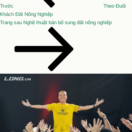
viết
Trước
Theo Đuổi
Khách Đất Nông Nghiệp
Bài
Trang sau
Nghệ thuật bán bổ sung đất nông nghiệp
tiếp
theo