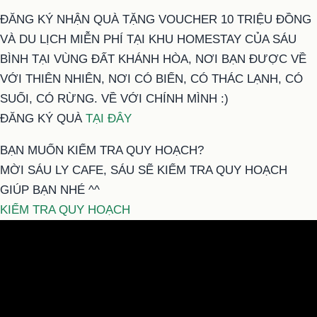
ĐĂNG KÝ NHẬN QUÀ TẶNG VOUCHER 10 TRIỆU ĐỒNG
VÀ DU LỊCH MIỄN PHÍ TẠI KHU HOMESTAY CỦA SÁU
BÌNH TẠI VÙNG ĐẤT KHÁNH HÒA, NƠI BẠN ĐƯỢC VỀ
VỚI THIÊN NHIÊN, NƠI CÓ BIỂN, CÓ THÁC LẠNH, CÓ
SUỐI, CÓ RỪNG. VỀ VỚI CHÍNH MÌNH :)
ĐĂNG KÝ QUÀ
TẠI ĐÂY
BẠN MUỐN KIỂM TRA QUY HOẠCH?
MỜI SÁU LY CAFE, SÁU SẼ KIỂM TRA QUY HOẠCH
GIÚP BẠN NHÉ ^^
KIỂM TRA QUY HOẠCH