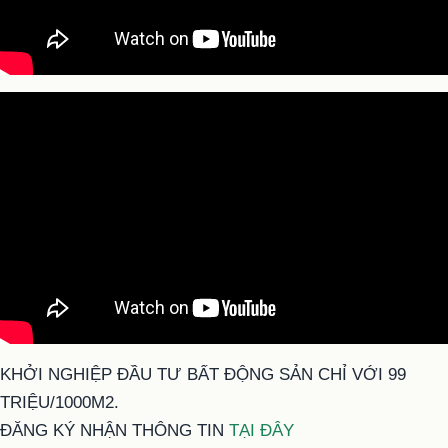
KHỞI NGHIỆP ĐẦU TƯ BẤT ĐỘNG SẢN CHỈ VỚI 99
TRIỆU/1000M2.
ĐĂNG KÝ NHẬN THÔNG TIN
TẠI ĐÂY