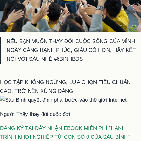
NẾU BẠN MUỐN THAY ĐỔI CUỘC SỐNG CỦA MÌNH
NGÀY CÀNG HẠNH PHÚC, GIÀU CÓ HƠN, HÃY KẾT
NỐI VỚI SÁU NHÉ #6BINHBDS
HỌC TẬP KHÔNG NGỪNG, LỰA CHỌN TIÊU CHUẨN
CAO, TRỞ NÊN XỨNG ĐÁNG
Người Thầy thay đổi cuộc đời
ĐĂNG KÝ TẠI ĐÂY NHẬN EBOOK MIỄN PHÍ "HÀNH
TRÌNH KHỞI NGHIỆP TỪ CON SỐ 0 CỦA SÁU BÌNH"