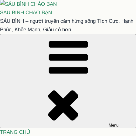
Chuyển
đến
SÁU BÌNH CHÀO BẠN
phần
SÁU BÌNH – người truyền cảm hứng sống Tích Cực, Hạnh
nội
Phúc, Khỏe Mạnh, Giàu có hơn.
dung
Menu
TRANG CHỦ