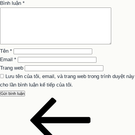
Bình luận
*
Tên
*
Email
*
Trang web
Lưu tên của tôi, email, và trang web trong trình duyệt này
cho lần bình luận kế tiếp của tôi.
Bài
Điều
cũ
hướng
hơn
bài