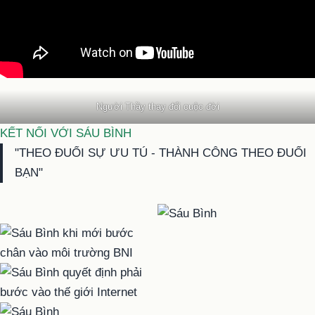
Người Thầy thay đổi cuộc đời
KẾT NỐI VỚI SÁU BÌNH
"THEO ĐUỔI SỰ ƯU TÚ - THÀNH CÔNG THEO ĐUỔI
BẠN"