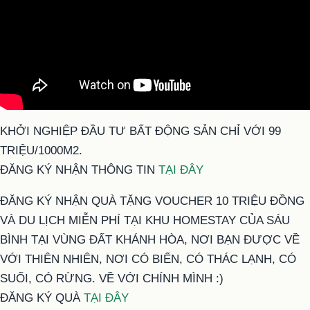
KHỞI NGHIỆP ĐẦU TƯ BẤT ĐỘNG SẢN CHỈ VỚI 99
TRIỆU/1000M2.
ĐĂNG KÝ NHẬN THÔNG TIN
TẠI ĐÂY
ĐĂNG KÝ NHẬN QUÀ TẶNG VOUCHER 10 TRIỆU ĐỒNG
VÀ DU LỊCH MIỄN PHÍ TẠI KHU HOMESTAY CỦA SÁU
BÌNH TẠI VÙNG ĐẤT KHÁNH HÒA, NƠI BẠN ĐƯỢC VỀ
VỚI THIÊN NHIÊN, NƠI CÓ BIỂN, CÓ THÁC LẠNH, CÓ
SUỐI, CÓ RỪNG. VỀ VỚI CHÍNH MÌNH :)
ĐĂNG KÝ QUÀ
TẠI ĐÂY