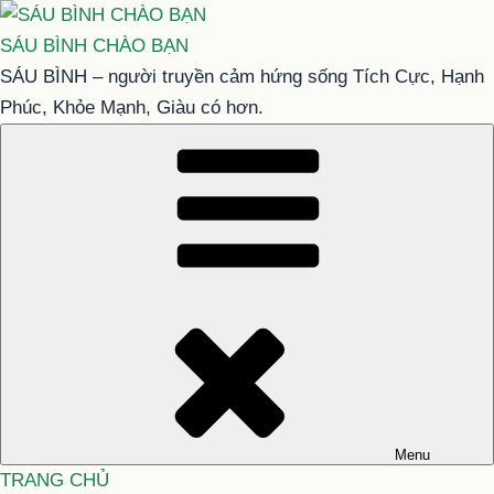
Chuyển
đến
SÁU BÌNH CHÀO BẠN
phần
SÁU BÌNH – người truyền cảm hứng sống Tích Cực, Hạnh
nội
Phúc, Khỏe Mạnh, Giàu có hơn.
dung
Menu
TRANG CHỦ