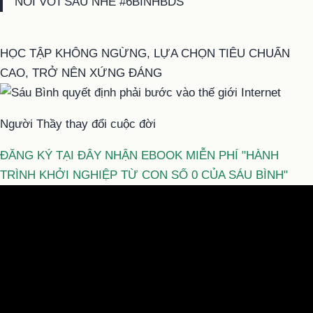
NỐI VỚI SÁU NHÉ #6BINHBDS
HỌC TẬP KHÔNG NGỪNG, LỰA CHỌN TIÊU CHUẨN
CAO, TRỞ NÊN XỨNG ĐÁNG
Người Thầy thay đổi cuộc đời
ĐĂNG KÝ TẠI ĐÂY NHẬN EBOOK MIỄN PHÍ "HÀNH
TRÌNH KHỞI NGHIỆP TỪ CON SỐ 0 CỦA SÁU BÌNH"