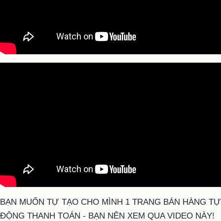
BẠN MUỐN TỰ TẠO CHO MÌNH 1 TRANG BÁN HÀNG TỰ
ĐỘNG THANH TOÁN - BẠN NÊN XEM QUA VIDEO NÀY!