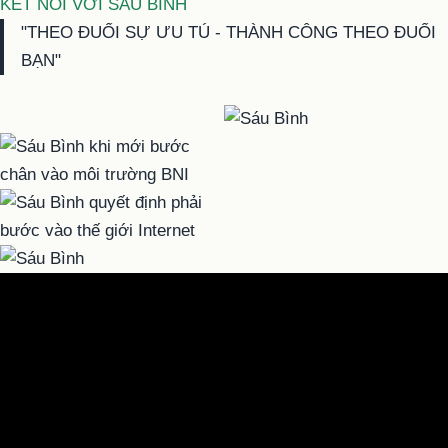
KẾT NỐI VỚI SÁU BÌNH
"THEO ĐUỔI SỰ ƯU TÚ - THÀNH CÔNG THEO ĐUỔI
BẠN"