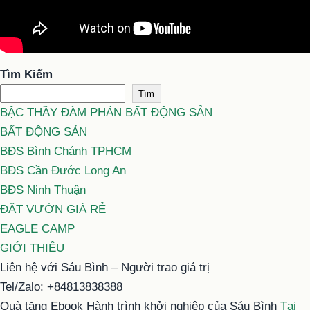
Tìm Kiếm
Tìm
BẬC THẦY ĐÀM PHÁN BẤT ĐỘNG SẢN
BẤT ĐỘNG SẢN
BĐS Bình Chánh TPHCM
BĐS Cần Đước Long An
BĐS Ninh Thuận
ĐẤT VƯỜN GIÁ RẺ
EAGLE CAMP
GIỚI THIỆU
Liên hệ với Sáu Bình – Người trao giá trị
Tel/Zalo: +84813838388
Quà tặng Ebook Hành trình khởi nghiệp của Sáu Bình
Tại