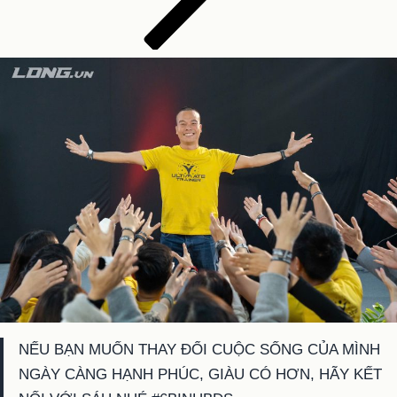
NẾU BẠN MUỐN THAY ĐỔI CUỘC SỐNG CỦA MÌNH
NGÀY CÀNG HẠNH PHÚC, GIÀU CÓ HƠN, HÃY KẾT