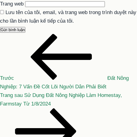
Trang web
Lưu tên của tôi, email, và trang web trong trình duyệt này
cho lần bình luận kế tiếp của tôi.
Bài
Điều
cũ
hướng
hơn
bài
viết
Trước
Đất Nông
Nghiệp: 7 Vấn Đề Cốt Lõi Người Dân Phải Biết
Bài
Trang sau
Sử Dụng Đất Nông Nghiệp Làm Homestay,
tiếp
Farmstay Từ 1/8/2024
theo